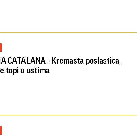
 CATALANA - Kremasta poslastica,
se topi u ustima