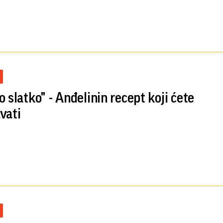
o slatko" - Anđelinin recept koji ćete
vati