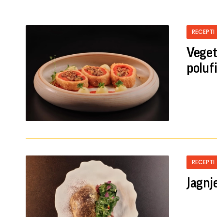
RECEPTI
Veget
poluf
RECEPTI
Jagnj