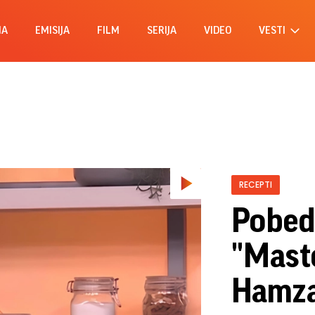
MA
EMISIJA
FILM
SERIJA
VIDEO
VESTI
RECEPTI
Pobed
"Maste
Hamza,