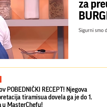
za pre
BURG
Sigurni smo d
ov POBEDNIČKI RECEPT! Njegova
retacija tiramisua dovela ga je do 1.
 u MasterChefu!