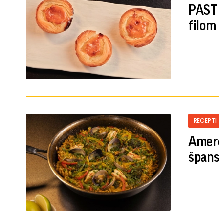
PASTE
filom
RECEPTI
Amero
špans