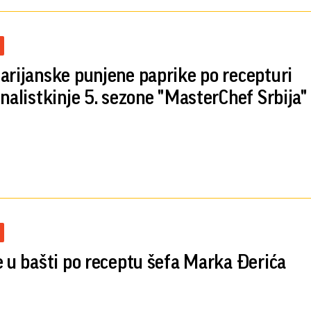
arijanske punjene paprike po recepturi
inalistkinje 5. sezone "MasterChef Srbija"
e u bašti po receptu šefa Marka Đerića