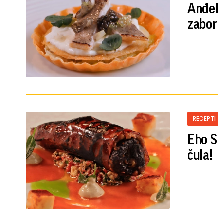
Anđeli
zabor
RECEPTI
Eho S
čula!