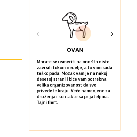
OVAN
Morate se usmeriti na ono što niste
Sve na posl
završili tokom nedelje, a to vam sada
vi kao da n
teško pada. Mozak vam je na nekoj
zadovoljni 
desetoj strani i biće vam potrebna
nekim stvar
velika organizovanost da sve
biste ih po
privedete kraju. Veče namenjeno za
kada ste okr
druženja i kontakte sa prijateljima.
najbližima.
Tajni flert.
okupljanje.