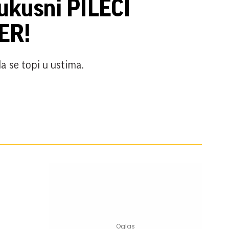
ukusni PILEĆI
ER!
a se topi u ustima.