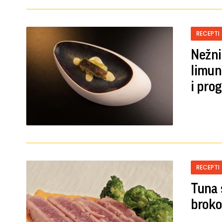
RECEPTI
Nežni
limun
i pro
RECEPTI
Tuna 
broko