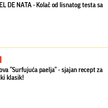
L DE NATA - Kolač od lisnatog testa sa
va “Surfujuća paelja“ - sjajan recept za
ki klasik!