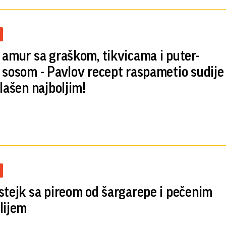
 amur sa graškom, tikvicama i puter-
 sosom - Pavlov recept raspametio sudije
glašen najboljim!
stejk sa pireom od šargarepe i pečenim
lijem