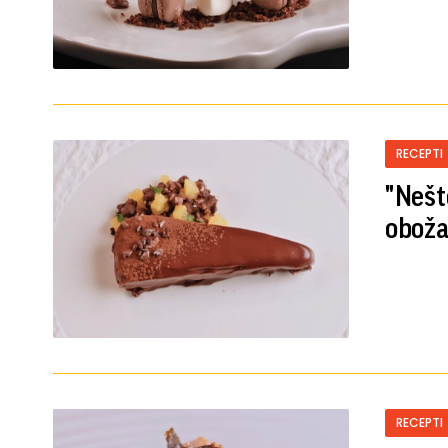
RECEPTI
"Nešt
oboža
RECEPTI