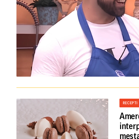
RECEPTI
Amer
interp
mesta