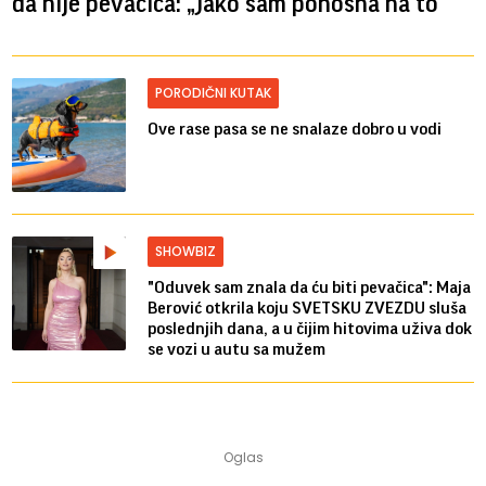
da nije pevačica: „Jako sam ponosna na to“
PORODIČNI KUTAK
Ove rase pasa se ne snalaze dobro u vodi
SHOWBIZ
"Oduvek sam znala da ću biti pevačica": Maja
Berović otkrila koju SVETSKU ZVEZDU sluša
poslednjih dana, a u čijim hitovima uživa dok
se vozi u autu sa mužem