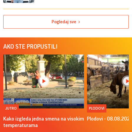
Pogledaj sve
AKO STE PROPUSTILI
JUTRO
PLODOVI
Kako izgleda jedna smena na visokim
Plodovi - 08.08.2026
temperaturama