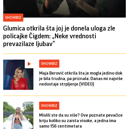
SHOWBIZ
Glumica otkrila šta joj je donela uloga zle
policajke Čigdem: „Neke vrednosti
prevazilaze ljubav“
SHOWBIZ
Maja Berović otkrila šta je mogla jedino dok
je bila trudna, pa priznala: Danas mi najviše
nedostaje strpljenje (VIDEO)
SHOWBIZ
Mislili ste da su više? Ove poznate pevačice
kriju koliko su zaista visoke, a jedna ima
samo 156 centimetara