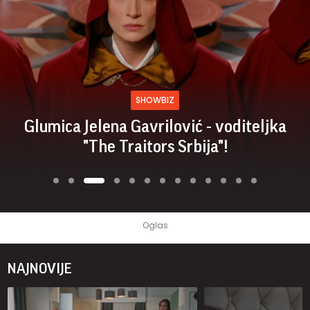
SHOWBIZ
"Zaklela se zemlja raju" - NOVA SERIJA
stiže na Prvu!
NAJNOVIJE