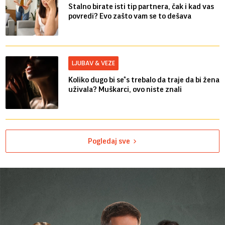
Stalno birate isti tip partnera, čak i kad vas
povredi? Evo zašto vam se to dešava
LJUBAV & VEZE
Koliko dugo bi se*s trebalo da traje da bi žena
uživala? Muškarci, ovo niste znali
Pogledaj sve