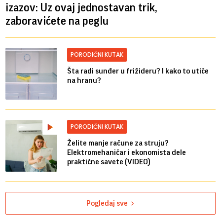
izazov: Uz ovaj jednostavan trik,
zaboravićete na peglu
PORODIČNI KUTAK
Šta radi sunđer u frižideru? I kako to utiče
na hranu?
PORODIČNI KUTAK
Želite manje račune za struju?
Elektromehaničar i ekonomista dele
praktične savete (VIDEO)
Pogledaj sve