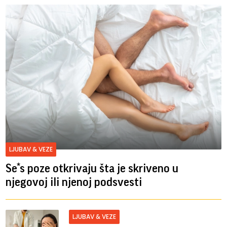
LJUBAV & VEZE
Se*s poze otkrivaju šta je skriveno u
njegovoj ili njenoj podsvesti
LJUBAV & VEZE