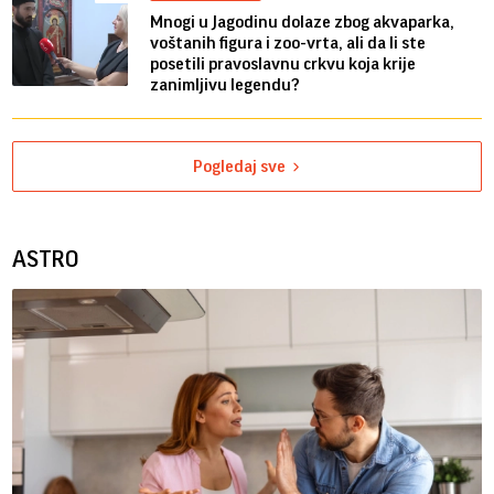
Mnogi u Jagodinu dolaze zbog akvaparka,
voštanih figura i zoo-vrta, ali da li ste
posetili pravoslavnu crkvu koja krije
zanimljivu legendu?
Pogledaj sve
ASTRO