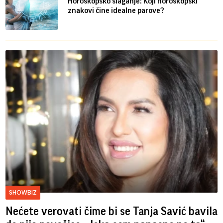
Horoskopsko slaganje: Koji horoskopski
znakovi čine idealne parove?
SHOWBIZ
Nećete verovati čime bi se Tanja Savić bavila