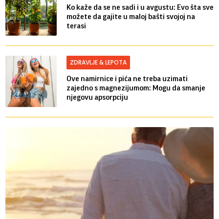
Ko kaže da se ne sadi i u avgustu: Evo šta sve
možete da gajite u maloj bašti svojoj na
terasi
ZDRAVLJE & LEPOTA
Ove namirnice i pića ne treba uzimati
zajedno s magnezijumom: Mogu da smanje
njegovu apsorpciju