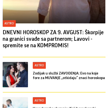
ASTRO
DNEVNI HOROSKOP ZA 9. AVGUST: Škorpije
na granici svađe sa partnerom; Lavovi -
spremite se na KOMPROMIS!
ASTRO
Zodijak u službi ZAVOĐENJA: Evo na koje
fore za MUVANJE „otkidaju“ znaci horoskopa
ASTRO