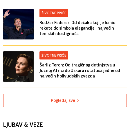
ŽIVOTNE PRIČE
Rodžer Federer: Od dečaka koji je lomio
rekete do simbola elegancije i najvećih
teniskih dostignuća
ŽIVOTNE PRIČE
Šarliz Teron: Od tragičnog detinjstva u
Južnoj Africi do Oskara i statusa jedne od
najvećih holivudskih zvezda
Pogledaj sve
LJUBAV & VEZE