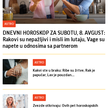
ASTRO
DNEVNI HOROSKOP ZA SUBOTU, 8. AVGUST:
Rakovi su nepažljivi i misli im lutaju, Vage su
napete u odnosima sa partnerom
ASTRO
Kakvi ste u braku: Ribe su žrtve, Rak je
papučar, Lav je pouzdan...
ASTRO
Zvezde otkrivaju: Ovih pet horoskopskih