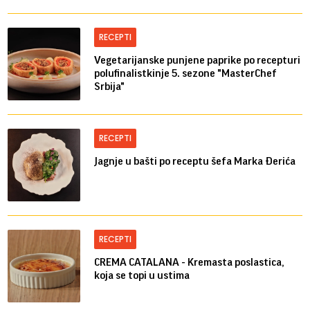
RECEPTI
Vegetarijanske punjene paprike po recepturi
polufinalistkinje 5. sezone "MasterChef
Srbija"
RECEPTI
Jagnje u bašti po receptu šefa Marka Đerića
RECEPTI
CREMA CATALANA - Kremasta poslastica,
koja se topi u ustima