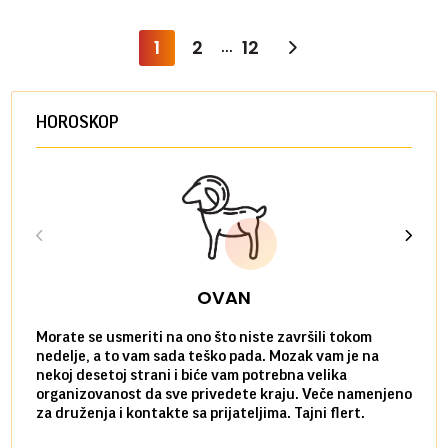
1
2
12
...
HOROSKOP
OVAN
Morate se usmeriti na ono što niste završili tokom
Sve n
nedelje, a to vam sada teško pada. Mozak vam je na
potpu
nekoj desetoj strani i biće vam potrebna velika
stvar
organizovanost da sve privedete kraju. Veče namenjeno
tempo
za druženja i kontakte sa prijateljima. Tajni flert.
najbl