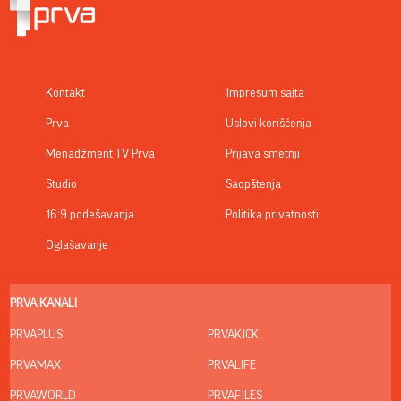
Kontakt
Impresum sajta
Prva
Uslovi korišćenja
Menadžment TV Prva
Prijava smetnji
Studio
Saopštenja
16:9 podešavanja
Politika privatnosti
Oglašavanje
PRVA KANALI
PRVAPLUS
PRVAKICK
PRVAMAX
PRVALIFE
PRVAWORLD
PRVAFILES