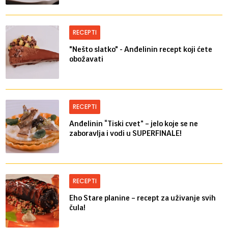
RECEPTI
"Nešto slatko" - Anđelinin recept koji ćete
obožavati
RECEPTI
Anđelinin “Tiski cvet” – jelo koje se ne
zaboravlja i vodi u SUPERFINALE!
RECEPTI
Eho Stare planine – recept za uživanje svih
čula!