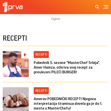
RECEPTI
RECEPTI
Pobednik 5. sezone "MasterChef Srbija",
Amer Hamza, otkriva svoj recept za
preukusni PILEĆI BURGER!
RECEPTI
Amerov POBEDNIČKI RECEPT! Njegova
interpretacija tiramisua dovela ga je do 1.
mesta u MasterChefu!