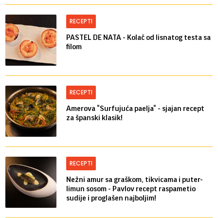
RECEPTI
PASTEL DE NATA - Kolač od lisnatog testa sa
filom
RECEPTI
Amerova “Surfujuća paelja“ - sjajan recept
za španski klasik!
RECEPTI
Nežni amur sa graškom, tikvicama i puter-
limun sosom - Pavlov recept raspametio
sudije i proglašen najboljim!