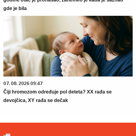
gde je bila
07. 08. 2026 09:47
Čiji hromozom određuje pol deteta? XX rađa se
devojčica, XY rađa se dečak