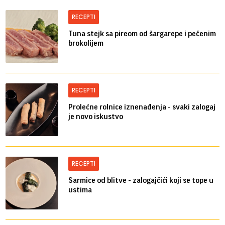
RECEPTI
Tuna stejk sa pireom od šargarepe i pečenim
brokolijem
RECEPTI
Prolećne rolnice iznenađenja - svaki zalogaj
je novo iskustvo
RECEPTI
Sarmice od blitve - zalogajčići koji se tope u
ustima