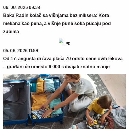
06. 08. 2026 09:34
Baka Radin kolač sa višnjama bez miksera: Kora
mekana kao pena, a višnje pune soka pucaju pod
zubima
05. 08. 2026 11:59
Od 17. avgusta država plaća 70 odsto cene ovih lekova
– građani će umesto 6.000 izdvajati znatno manje