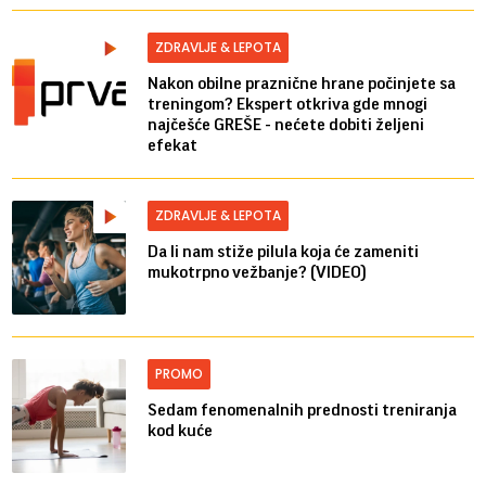
ZDRAVLJE & LEPOTA
Nakon obilne praznične hrane počinjete sa
treningom? Ekspert otkriva gde mnogi
najčešće GREŠE - nećete dobiti željeni
efekat
ZDRAVLJE & LEPOTA
Da li nam stiže pilula koja će zameniti
mukotrpno vežbanje? (VIDEO)
PROMO
Sedam fenomenalnih prednosti treniranja
kod kuće