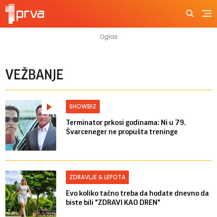
VEŽBANJE
SHOWBIZ
Terminator prkosi godinama: Ni u 79.
Švarceneger ne propušta treninge
ZDRAVLJE & LEPOTA
Evo koliko tačno treba da hodate dnevno da
biste bili "ZDRAVI KAO DREN"