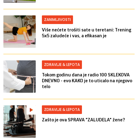
ZANIMLJIVOSTI
Više nećete trošiti sate u teretani: Trening
5x5 zaludeće i vas, a efikasan je
ZDRAVLJE & LEPOTA
Tokom godinu dana je radio 100 SKLEKOVA
DNEVNO - evo KAKO je to uticalo na njegovo
telo
ZDRAVLJE & LEPOTA
Zašto je ova SPRAVA "ZALUDELA" žene?