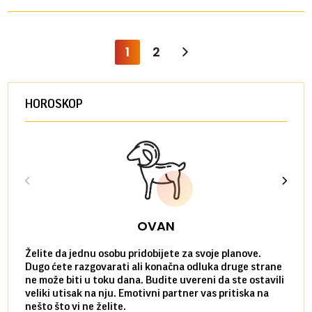
1
2
HOROSKOP
OVAN
Želite da jednu osobu pridobijete za svoje planove.
Danas
Dugo ćete razgovarati ali konačna odluka druge strane
Niste
ne može biti u toku dana. Budite uvereni da ste ostavili
povol
veliki utisak na nju. Emotivni partner vas pritiska na
a pos
nešto što vi ne želite.
više 