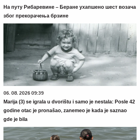
На путу Рибаревине – Беране ухапшено шест возача
због прекорачења брзине
06. 08. 2026 09:39
Marija (3) se igrala u dvorištu i samo je nestala: Posle 42
godine otac je pronašao, zanemeo je kada je saznao
gde je bila