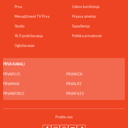
Prva
Uslovi korišćenja
Menadžment TV Prva
Prijava smetnji
Studio
Saopštenja
16:9 podešavanja
Politika privatnosti
Oglašavanje
PRVA KANALI
PRVAPLUS
PRVAKICK
PRVAMAX
PRVALIFE
PRVAWORLD
PRVAFILES
Pratite nas