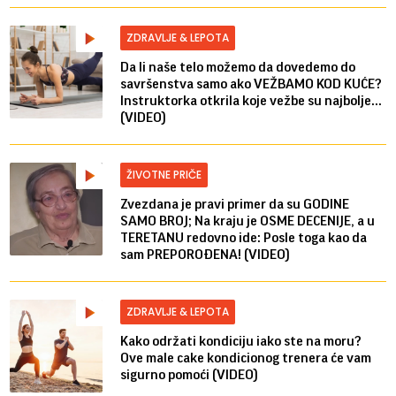
ZDRAVLJE & LEPOTA
Da li naše telo možemo da dovedemo do
savršenstva samo ako VEŽBAMO KOD KUĆE?
Instruktorka otkrila koje vežbe su najbolje...
(VIDEO)
ŽIVOTNE PRIČE
Zvezdana je pravi primer da su GODINE
SAMO BROJ; Na kraju je OSME DECENIJE, a u
TERETANU redovno ide: Posle toga kao da
sam PREPOROĐENA! (VIDEO)
ZDRAVLJE & LEPOTA
Kako održati kondiciju iako ste na moru?
Ove male cake kondicionog trenera će vam
sigurno pomoći (VIDEO)