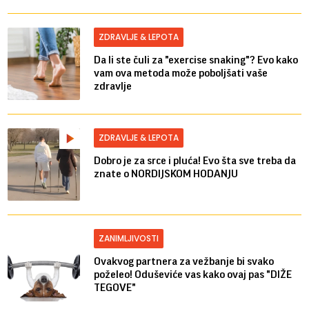
ZDRAVLJE & LEPOTA
Da li ste čuli za "exercise snaking"? Evo kako
vam ova metoda može poboljšati vaše
zdravlje
ZDRAVLJE & LEPOTA
Dobro je za srce i pluća! Evo šta sve treba da
znate o NORDIJSKOM HODANJU
ZANIMLJIVOSTI
Ovakvog partnera za vežbanje bi svako
poželeo! Oduševiće vas kako ovaj pas "DIŽE
TEGOVE"