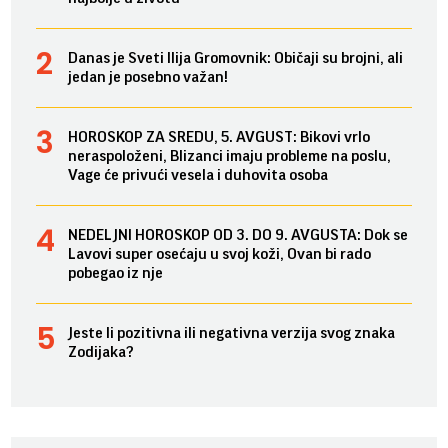
Danas je Sveti Ilija Gromovnik: Običaji su brojni, ali
jedan je posebno važan!
HOROSKOP ZA SREDU, 5. AVGUST: Bikovi vrlo
neraspoloženi, Blizanci imaju probleme na poslu,
Vage će privući vesela i duhovita osoba
NEDELJNI HOROSKOP OD 3. DO 9. AVGUSTA: Dok se
Lavovi super osećaju u svoj koži, Ovan bi rado
pobegao iz nje
Jeste li pozitivna ili negativna verzija svog znaka
Zodijaka?