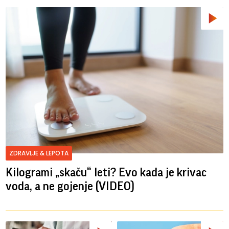
ZDRAVLJE & LEPOTA
Kilogrami „skaču“ leti? Evo kada je krivac
voda, a ne gojenje (VIDEO)