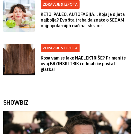
ZDRAVLJE & LEPOTA
KETO, PALEO, AUTOFAGIJA... Koja je dijeta
najbolja? Evo šta treba da znate o SEDAM
najpopularnijih načina ishrane
ZDRAVLJE & LEPOTA
Kosa vam se lako NAELEKTRIŠE? Primenite
ovaj BRZINSKI TRIK i odmah će postati
glatka!
SHOWBIZ