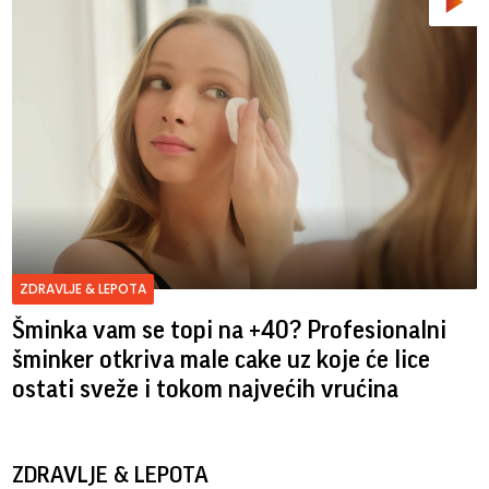
ZDRAVLJE & LEPOTA
Šminka vam se topi na +40? Profesionalni
šminker otkriva male cake uz koje će lice
ostati sveže i tokom najvećih vrućina
ZDRAVLJE & LEPOTA