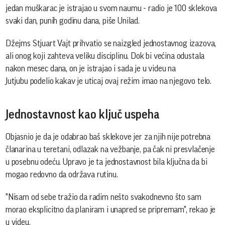
jedan muškarac je istrajao u svom naumu - radio je 100 sklekova
svaki dan, punih godinu dana, piše Unilad.
Džejms Stjuart Vajt prihvatio se naizgled jednostavnog izazova,
ali onog koji zahteva veliku disciplinu. Dok bi većina odustala
nakon mesec dana, on je istrajao i sada je u videu na
Jutjubu podelio kakav je uticaj ovaj režim imao na njegovo telo.
Jednostavnost kao ključ uspeha
Objasnio je da je odabrao baš sklekove jer za njih nije potrebna
članarina u teretani, odlazak na vežbanje, pa čak ni presvlačenje
u posebnu odeću. Upravo je ta jednostavnost bila ključna da bi
mogao redovno da održava rutinu.
"Nisam od sebe tražio da radim nešto svakodnevno što sam
morao eksplicitno da planiram i unapred se pripremam", rekao je
u videu.