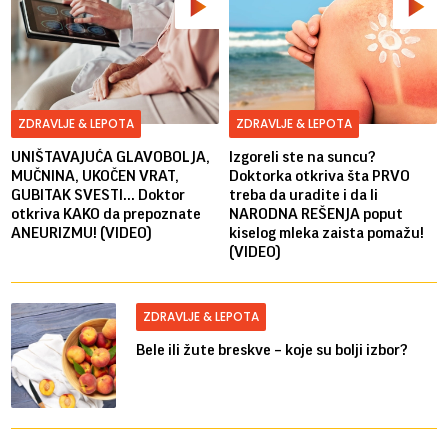
ZDRAVLJE & LEPOTA
ZDRAVLJE & LEPOTA
UNIŠTAVAJUĆA GLAVOBOLJA,
Izgoreli ste na suncu?
MUČNINA, UKOČEN VRAT,
Doktorka otkriva šta PRVO
GUBITAK SVESTI... Doktor
treba da uradite i da li
otkriva KAKO da prepoznate
NARODNA REŠENJA poput
ANEURIZMU! (VIDEO)
kiselog mleka zaista pomažu!
(VIDEO)
ZDRAVLJE & LEPOTA
Bele ili žute breskve – koje su bolji izbor?