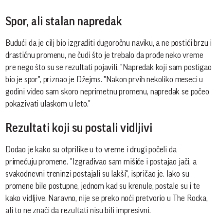
Spor, ali stalan napredak
Budući da je cilj bio izgraditi dugoročnu naviku, a ne postići brzu i
drastičnu promenu, ne čudi što je trebalo da prođe neko vreme
pre nego što su se rezultati pojavili. "Napredak koji sam postigao
bio je spor", priznao je Džejms. "Nakon prvih nekoliko meseci u
godini video sam skoro neprimetnu promenu, napredak se počeo
pokazivati ulaskom u leto."
Rezultati koji su postali vidljivi
Dodao je kako su otprilike u to vreme i drugi počeli da
primećuju promene. "Izgrađivao sam mišiće i postajao jači, a
svakodnevni treninzi postajali su lakši", ispričao je. Iako su
promene bile postupne, jednom kad su krenule, postale su i te
kako vidljive. Naravno, nije se preko noći pretvorio u The Rocka,
ali to ne znači da rezultati nisu bili impresivni.