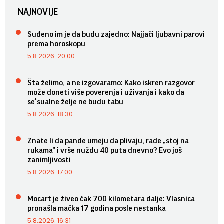
NAJNOVIJE
Suđeno im je da budu zajedno: Najjači ljubavni parovi
prema horoskopu
5.8.2026. 20:00
Šta želimo, a ne izgovaramo: Kako iskren razgovor
može doneti više poverenja i uživanja i kako da
se*sualne želje ne budu tabu
5.8.2026. 18:30
Znate li da pande umeju da plivaju, rade „stoj na
rukama” i vrše nuždu 40 puta dnevno? Evo još
zanimljivosti
5.8.2026. 17:00
Mocart je živeo čak 700 kilometara dalje: Vlasnica
pronašla mačka 17 godina posle nestanka
5.8.2026. 16:31