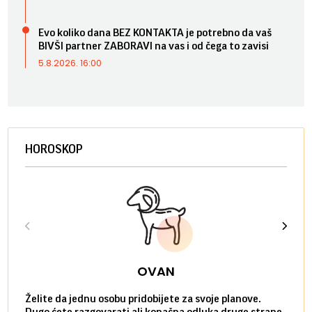
Evo koliko dana BEZ KONTAKTA je potrebno da vaš
BIVŠI partner ZABORAVI na vas i od čega to zavisi
5.8.2026. 16:00
HOROSKOP
OVAN
Želite da jednu osobu pridobijete za svoje planove.
Danas
Dugo ćete razgovarati ali konačna odluka druge strane
Niste