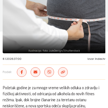
Ilustracija; Foto: JuleDesign/Shutterstock
8.1.2026.
|
17:00
Izvor: Index.hr
Podeli:
Početak godine je za mnoge vreme velikih odluka o zdravlju i
fizičkoj aktivnosti, od odricanja od alkohola do novih fitnes
režima. Ipak, dok brojne članarine za teretanu ostanu
neiskorišćene, a nova sportska odeća skuplja prašinu,