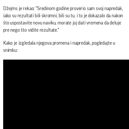
Džejms je rekao: "Sredinom godine proverio sam svoj napredak,
iako su rezultati bili skromni, bili su tu, i to je dokazalo da nakon
što uspostavite novu naviku, morate joj dati vremena da deluje
pre nego što vidite rezultate."
Kako je izgledala njegova promena i napredak, pogledajte u
snimku: