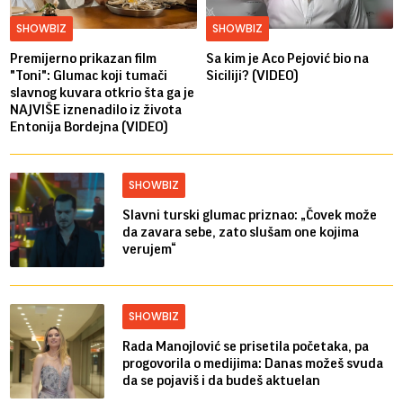
SHOWBIZ
SHOWBIZ
Premijerno prikazan film
Sa kim je Aco Pejović bio na
"Toni": Glumac koji tumači
Siciliji? (VIDEO)
slavnog kuvara otkrio šta ga je
NAJVIŠE iznenadilo iz života
Entonija Bordejna (VIDEO)
SHOWBIZ
Slavni turski glumac priznao: „Čovek može
da zavara sebe, zato slušam one kojima
verujem“
SHOWBIZ
Rada Manojlović se prisetila početaka, pa
progovorila o medijima: Danas možeš svuda
da se pojaviš i da budeš aktuelan