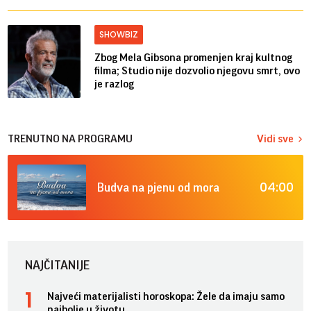
SHOWBIZ
Zbog Mela Gibsona promenjen kraj kultnog
filma; Studio nije dozvolio njegovu smrt, ovo
je razlog
TRENUTNO NA PROGRAMU
Vidi sve
04:00
Budva na pjenu od mora
NAJČITANIJE
Najveći materijalisti horoskopa: Žele da imaju samo
najbolje u životu