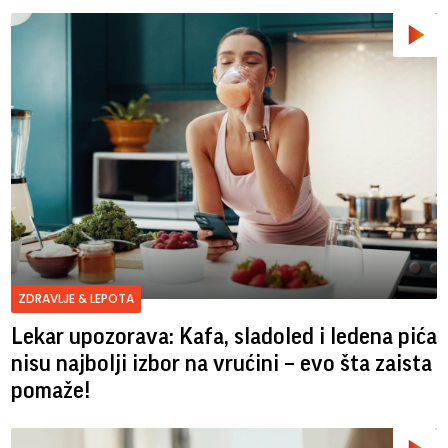
ZDRAVLJE & LEPOTA
Lekar upozorava: Kafa, sladoled i ledena pića
nisu najbolji izbor na vrućini – evo šta zaista
pomaže!