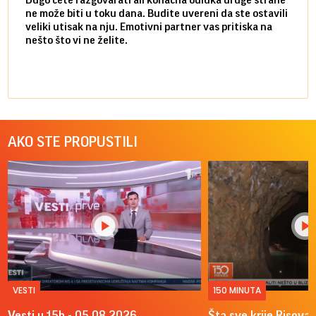
ne može biti u toku dana. Budite uvereni da ste ostavili
povol
veliki utisak na nju. Emotivni partner vas pritiska na
a pos
nešto što vi ne želite.
više 
AKO STE PROPUSTILI
VESTI
150 MINUTA
Vesti u 15h - 05.08.2026.
Šta sve krije Risova