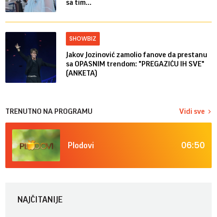
sa tim...
SHOWBIZ
Jakov Jozinović zamolio fanove da prestanu
sa OPASNIM trendom: "PREGAZIĆU IH SVE"
(ANKETA)
TRENUTNO NA PROGRAMU
Vidi sve
06:50
Plodovi
NAJČITANIJE