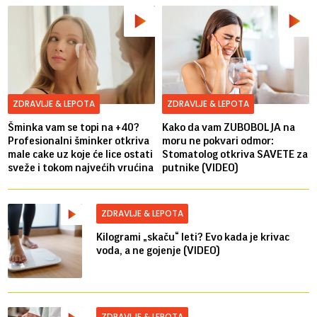
ZDRAVLJE & LEPOTA
ZDRAVLJE & LEPOTA
Šminka vam se topi na +40?
Kako da vam ZUBOBOLJA na
Profesionalni šminker otkriva
moru ne pokvari odmor:
male cake uz koje će lice ostati
Stomatolog otkriva SAVETE za
sveže i tokom najvećih vrućina
putnike (VIDEO)
ZDRAVLJE & LEPOTA
Kilogrami „skaču“ leti? Evo kada je krivac
voda, a ne gojenje (VIDEO)
ZDRAVLJE & LEPOTA