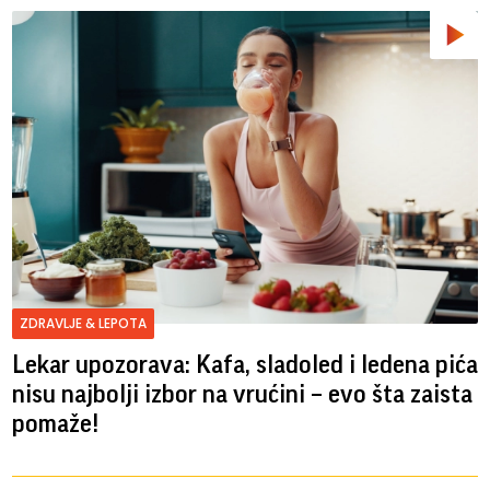
ZDRAVLJE & LEPOTA
Lekar upozorava: Kafa, sladoled i ledena pića
nisu najbolji izbor na vrućini – evo šta zaista
pomaže!