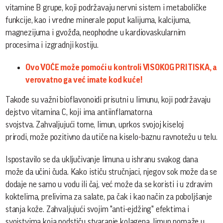
vitamine B grupe, koji podržavaju nervni sistem i metaboličke
funkcije, kao i vredne minerale poput kalijuma, kalcijuma,
magnezijuma i gvožđa, neophodne u kardiovaskularnim
procesima i izgradnji kostiju.
Ovo VOĆE može pomoći u kontroli VISOKOG PRITISKA, a
verovatno ga već imate kod kuće!
Takođe su važni bioflavonoidi prisutni u limunu, koji podržavaju
dejstvo vitamina C, koji ima antiinflamatorna
svojstva. Zahvaljujući tome, limun, uprkos svojoj kiseloj
prirodi, može pozitivno da utiče na kiselo-baznu ravnotežu u telu.
Ispostavilo se da uključivanje limuna u ishranu svakog dana
može da učini čuda. Kako ističu stručnjaci, njegov sok može da se
dodaje ne samo u vodu ili čaj, već može da se koristi i u zdravim
koktelima, prelivima za salate, pa čak i kao način za poboljšanje
stanja kože. Zahvaljujući svojim "anti-ejdžing" efektima i
svojstvima koja podstiču stvaranje kolagena, limun pomaže u