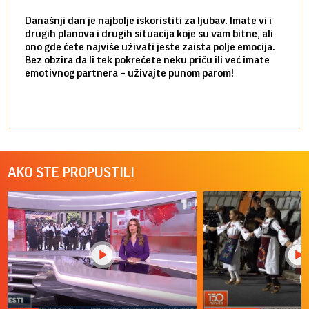
Današnji dan je najbolje iskoristiti za ljubav. Imate vi i
Ako v
drugih planova i drugih situacija koje su vam bitne, ali
do ma
ono gde ćete najviše uživati jeste zaista polje emocija.
van g
Bez obzira da li tek pokrećete neku priču ili već imate
društ
emotivnog partnera – uživajte punom parom!
kolik
AKO STE PROPUSTILI