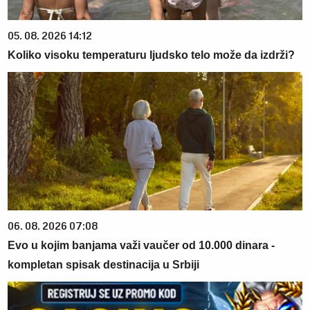
05. 08. 2026 14:12
Koliko visoku temperaturu ljudsko telo može da izdrži?
06. 08. 2026 07:08
Evo u kojim banjama važi vaučer od 10.000 dinara -
kompletan spisak destinacija u Srbiji