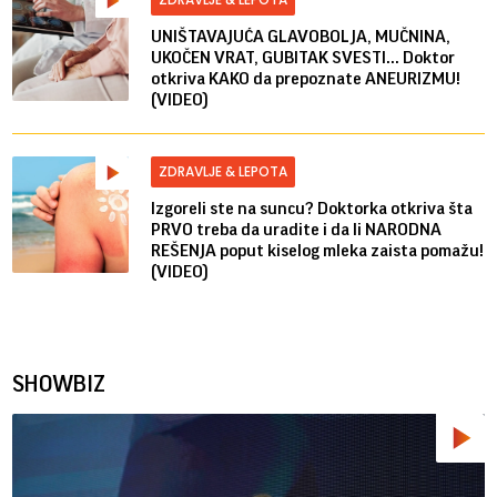
UNIŠTAVAJUĆA GLAVOBOLJA, MUČNINA,
UKOČEN VRAT, GUBITAK SVESTI... Doktor
otkriva KAKO da prepoznate ANEURIZMU!
(VIDEO)
ZDRAVLJE & LEPOTA
Izgoreli ste na suncu? Doktorka otkriva šta
PRVO treba da uradite i da li NARODNA
REŠENJA poput kiselog mleka zaista pomažu!
(VIDEO)
SHOWBIZ