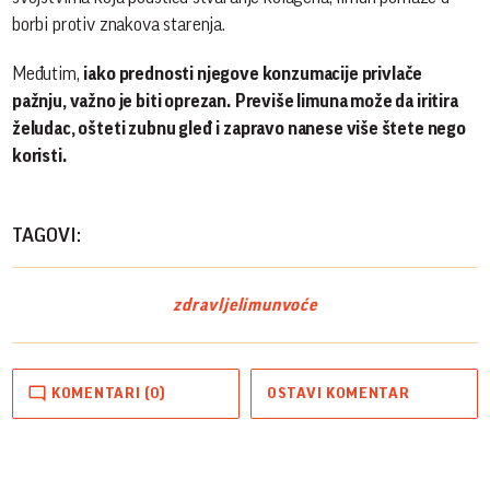
borbi protiv znakova starenja.
Međutim,
iako prednosti njegove konzumacije privlače
pažnju, važno je biti oprezan.
Previše limuna može da iritira
želudac, ošteti zubnu gleđ i zapravo nanese više štete nego
koristi.
TAGOVI:
zdravlje
limun
voće
KOMENTARI (0)
OSTAVI KOMENTAR