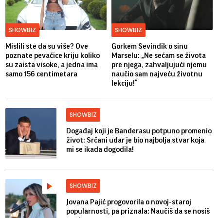
SHOWBIZ
SHOWBIZ
Mislili ste da su više? Ove
Gorkem Sevindik o sinu
poznate pevačice kriju koliko
Marselu: „Ne sećam se života
su zaista visoke, a jedna ima
pre njega, zahvaljujući njemu
samo 156 centimetara
naučio sam najveću životnu
lekciju!“
SHOWBIZ
Događaj koji je Banderasu potpuno promenio
život: Srčani udar je bio najbolja stvar koja
mi se ikada dogodila!
SHOWBIZ
Jovana Pajić progovorila o novoj-staroj
popularnosti, pa priznala: Naučiš da se nosiš