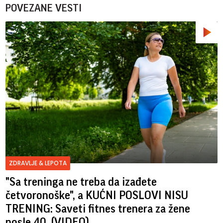
POVEZANE VESTI
ZDRAVLJE & LEPOTA
"Sa treninga ne treba da izađete
četvoronoške", a KUĆNI POSLOVI NISU
TRENING: Saveti fitnes trenera za žene
posle 40. (VIDEO)