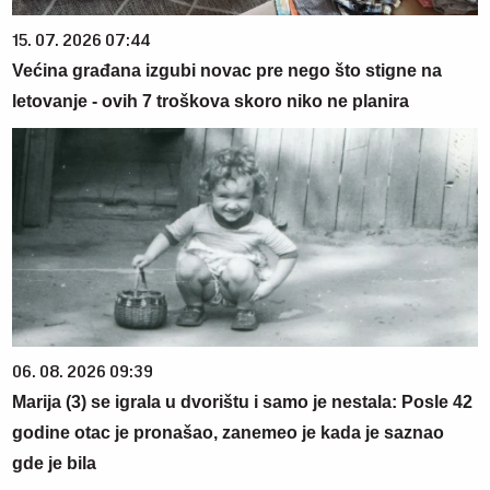
15. 07. 2026 07:44
Većina građana izgubi novac pre nego što stigne na
letovanje - ovih 7 troškova skoro niko ne planira
06. 08. 2026 09:39
Marija (3) se igrala u dvorištu i samo je nestala: Posle 42
godine otac je pronašao, zanemeo je kada je saznao
gde je bila