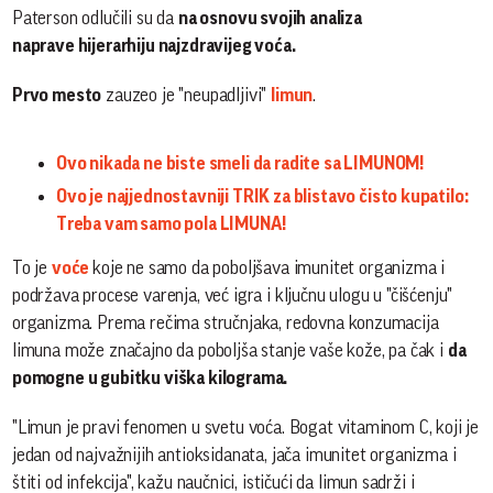
Paterson odlučili su da
na osnovu svojih analiza
naprave hijerarhiju najzdravijeg voća.
Prvo mesto
zauzeo je "neupadljivi"
limun
.
Ovo nikada ne biste smeli da radite sa LIMUNOM!
Ovo je najjednostavniji TRIK za blistavo čisto kupatilo:
Treba vam samo pola LIMUNA!
To je
voće
koje ne samo da poboljšava imunitet organizma i
podržava procese varenja, već igra i ključnu ulogu u "čišćenju"
organizma. Prema rečima stručnjaka, redovna konzumacija
limuna može značajno da poboljša stanje vaše kože, pa čak i
da
pomogne u gubitku viška kilograma.
"Limun je pravi fenomen u svetu voća. Bogat vitaminom C, koji je
jedan od najvažnijih antioksidanata, jača imunitet organizma i
štiti od infekcija", kažu naučnici, ističući da limun sadrži i