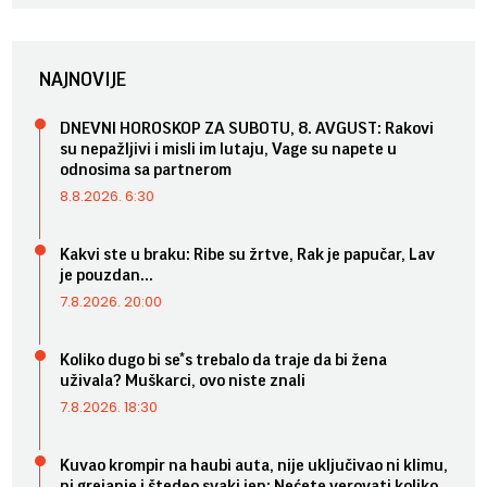
NAJNOVIJE
DNEVNI HOROSKOP ZA SUBOTU, 8. AVGUST: Rakovi
su nepažljivi i misli im lutaju, Vage su napete u
odnosima sa partnerom
8.8.2026. 6:30
Kakvi ste u braku: Ribe su žrtve, Rak je papučar, Lav
je pouzdan...
7.8.2026. 20:00
Koliko dugo bi se*s trebalo da traje da bi žena
uživala? Muškarci, ovo niste znali
7.8.2026. 18:30
Kuvao krompir na haubi auta, nije uključivao ni klimu,
ni grejanje i štedeo svaki jen: Nećete verovati koliko