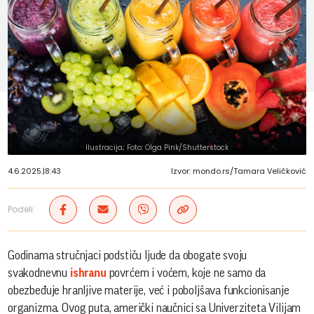
Ilustracija; Foto: Olga Pink/Shutterstock
4.6.2025.
|
8:43
Izvor: mondo.rs/Tamara Veličković
Podeli:
Godinama stručnjaci podstiču ljude da obogate svoju
svakodnevnu
ishranu
povrćem i voćem, koje ne samo da
obezbeđuje hranljive materije, već i poboljšava funkcionisanje
organizma. Ovog puta, američki naučnici sa Univerziteta Vilijam