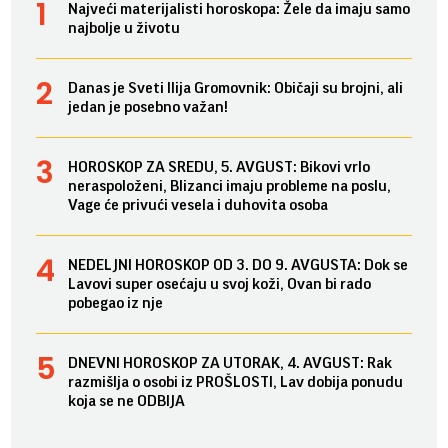
Najveći materijalisti horoskopa: Žele da imaju samo
najbolje u životu
Danas je Sveti Ilija Gromovnik: Običaji su brojni, ali
jedan je posebno važan!
HOROSKOP ZA SREDU, 5. AVGUST: Bikovi vrlo
neraspoloženi, Blizanci imaju probleme na poslu,
Vage će privući vesela i duhovita osoba
NEDELJNI HOROSKOP OD 3. DO 9. AVGUSTA: Dok se
Lavovi super osećaju u svoj koži, Ovan bi rado
pobegao iz nje
DNEVNI HOROSKOP ZA UTORAK, 4. AVGUST: Rak
razmišlja o osobi iz PROŠLOSTI, Lav dobija ponudu
koja se ne ODBIJA