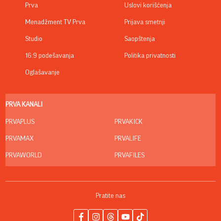
Prva
Uslovi korišćenja
Menadžment TV Prva
Prijava smetnji
Studio
Saopštenja
16:9 podešavanja
Politika privatnosti
Oglašavanje
PRVA KANALI
PRVAPLUS
PRVAKICK
PRVAMAX
PRVALIFE
PRVAWORLD
PRVAFILES
Pratite nas