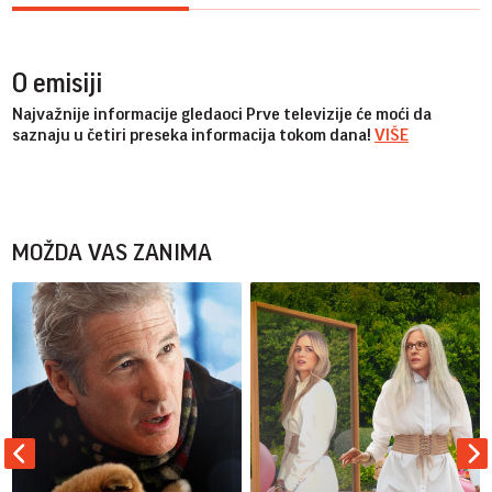
O emisiji
Najvažnije informacije gledaoci Prve televizije će moći da
saznaju u četiri preseka informacija tokom dana!
VIŠE
MOŽDA VAS ZANIMA