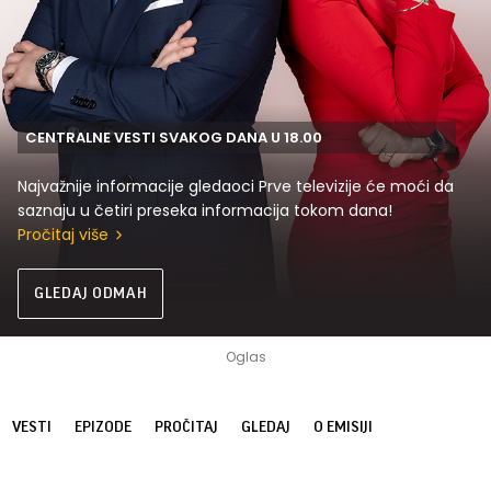
CENTRALNE VESTI SVAKOG DANA U 18.00
Najvažnije informacije gledaoci Prve televizije će moći da
saznaju u četiri preseka informacija tokom dana!
Pročitaj više
GLEDAJ ODMAH
VESTI
EPIZODE
PROČITAJ
GLEDAJ
O EMISIJI