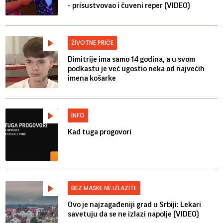
- prisustvovao i čuveni reper (VIDEO)
ŽIVOTNE PRIČE
Dimitrije ima samo 14 godina, a u svom
podkastu je već ugostio neka od najvećih
imena košarke
INFO
Kad tuga progovori
BEZ MASKE NE IZLAZITE
Ovo je najzagađeniji grad u Srbiji: Lekari
savetuju da se ne izlazi napolje (VIDEO)