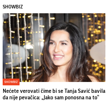
SHOWBIZ
SHOWBIZ
Nećete verovati čime bi se Tanja Savić bavila
da nije pevačica: „Jako sam ponosna na to“