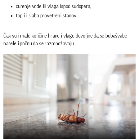
curenje vode ili vlaga ispod sudopera,
topli i slabo provetreni stanovi.
Čak su i male količine hrane i vlage dovoljne da se bubašvabe
nasele i počnu da se razmnožavaju.