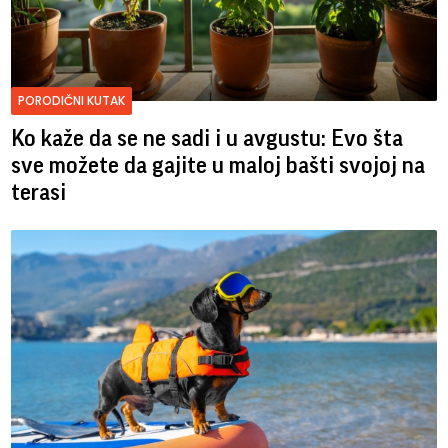
PORODIČNI KUTAK
Ko kaže da se ne sadi i u avgustu: Evo šta
sve možete da gajite u maloj bašti svojoj na
terasi