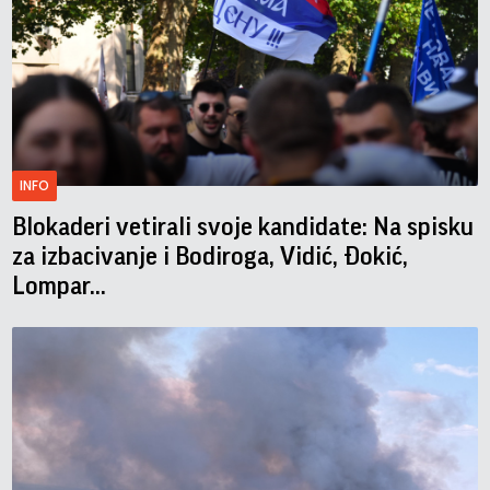
INFO
Blokaderi vetirali svoje kandidate: Na spisku
za izbacivanje i Bodiroga, Vidić, Đokić,
Lompar...