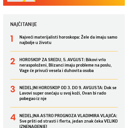
NAJČITANIJE
Najveći materijalisti horoskopa: Žele da imaju samo
najbolje u životu
HOROSKOP ZA SREDU, 5. AVGUST: Bikovi vrlo
neraspoloženi, Blizanci imaju probleme na poslu,
Vage će privući vesela i duhovita osoba
NEDELJNI HOROSKOP OD 3. DO 9. AVGUSTA: Dok se
Lavovi super osećaju u svoj koži, Ovan bi rado
pobegao iz nje
NEDELJNA ASTRO PROGNOZA VLADIMIRA VLAJIĆA:
Sve pršti od strasti i flerta, jedan znak čeka VELIKO
IZNENAĐENJE!