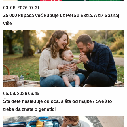
03. 08. 2026 07:31
25.000 kupaca već kupuje uz PerSu Extra. A ti? Saznaj
više
05. 08. 2026 06:45
Šta dete nasleđuje od oca, a šta od majke? Sve što
treba da znate o genetici