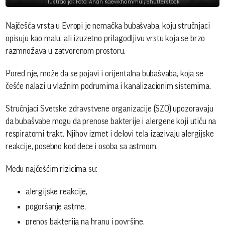
Ilustracija; Foto: Anan Kaewkhammul/Shutterstock
Najčešća vrsta u Evropi je nemačka bubašvaba, koju stručnjaci
opisuju kao malu, ali izuzetno prilagodljivu vrstu koja se brzo
razmnožava u zatvorenom prostoru.
Pored nje, može da se pojavi i orijentalna bubašvaba, koja se
češće nalazi u vlažnim podrumima i kanalizacionim sistemima.
Stručnjaci Svetske zdravstvene organizacije (SZO) upozoravaju
da bubašvabe mogu da prenose bakterije i alergene koji utiču na
respiratorni trakt. Njihov izmet i delovi tela izazivaju alergijske
reakcije, posebno kod dece i osoba sa astmom.
Među najčešćim rizicima su:
alergijske reakcije,
pogoršanje astme,
prenos bakterija na hranu i površine.