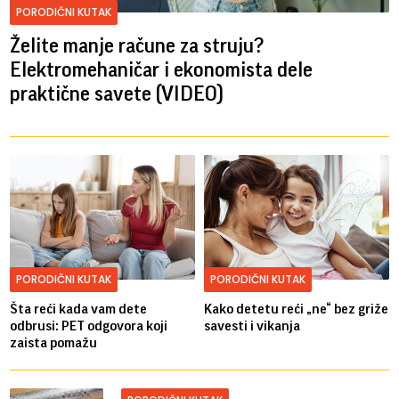
PORODIČNI KUTAK
Želite manje račune za struju?
Elektromehaničar i ekonomista dele
praktične savete (VIDEO)
PORODIČNI KUTAK
PORODIČNI KUTAK
Šta reći kada vam dete
Kako detetu reći „ne“ bez griže
odbrusi: PET odgovora koji
savesti i vikanja
zaista pomažu