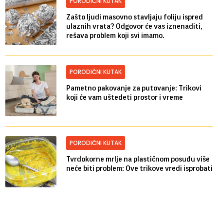
PORODIČNI KUTAK
Zašto ljudi masovno stavljaju foliju ispred
ulaznih vrata? Odgovor će vas iznenaditi,
rešava problem koji svi imamo.
PORODIČNI KUTAK
Pametno pakovanje za putovanje: Trikovi
koji će vam uštedeti prostor i vreme
PORODIČNI KUTAK
Tvrdokorne mrlje na plastičnom posuđu više
neće biti problem: Ove trikove vredi isprobati