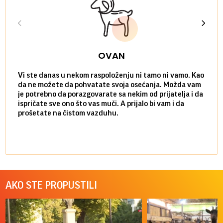
OVAN
Vi ste danas u nekom raspoloženju ni tamo ni vamo. Kao
Danas
da ne možete da pohvatate svoja osećanja. Možda vam
posve
je potrebno da porazgovarate sa nekim od prijatelja i da
susre
ispričate sve ono što vas muči. A prijalo bi vam i da
volel
prošetate na čistom vazduhu.
način
AKO STE PROPUSTILI