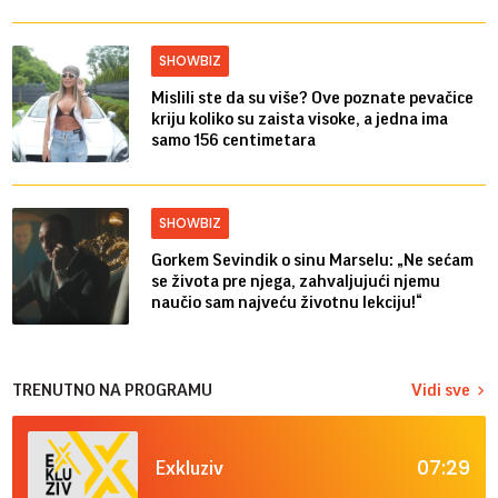
SHOWBIZ
Mislili ste da su više? Ove poznate pevačice
kriju koliko su zaista visoke, a jedna ima
samo 156 centimetara
SHOWBIZ
Gorkem Sevindik o sinu Marselu: „Ne sećam
se života pre njega, zahvaljujući njemu
naučio sam najveću životnu lekciju!“
TRENUTNO NA PROGRAMU
Vidi sve
07:29
Exkluziv