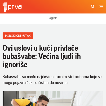
PORODIČNI KUTAK
Ovi uslovi u kući privlače
bubašvabe: Većina ljudi ih
ignoriše
Bubašvabe su među najčešćim kućnim štetočinama koje se
mogu pojaviti čak i u čistim domovima.