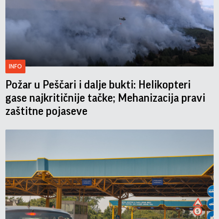
INFO
Požar u Peščari i dalje bukti: Helikopteri
gase najkritičnije tačke; Mehanizacija pravi
zaštitne pojaseve