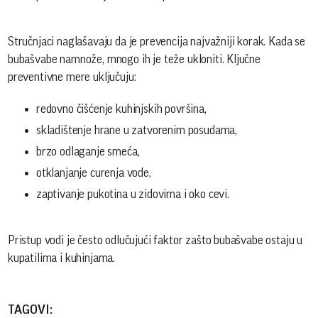
Stručnjaci naglašavaju da je prevencija najvažniji korak. Kada se
bubašvabe namnože, mnogo ih je teže ukloniti. Ključne
preventivne mere uključuju:
redovno čišćenje kuhinjskih površina,
skladištenje hrane u zatvorenim posudama,
brzo odlaganje smeća,
otklanjanje curenja vode,
zaptivanje pukotina u zidovima i oko cevi.
Pristup vodi je često odlučujući faktor zašto bubašvabe ostaju u
kupatilima i kuhinjama.
TAGOVI: