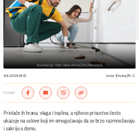
Ilustracija; Foto: New Africa/Shutterstock
4.6.2026.
|
8:15
Izvor: Klix.ba/N. C.
Podeli:
Privlače ih hrana, vlaga i toplina, a njihovo prisustvo često
ukazuje na uslove koji im omogućavaju da se brzo razmnožavaju
i sakriju u domu.