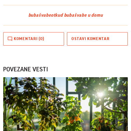
bubašvabe
otkud bubašvabe u domu
KOMENTARI (0)
OSTAVI KOMENTAR
POVEZANE VESTI