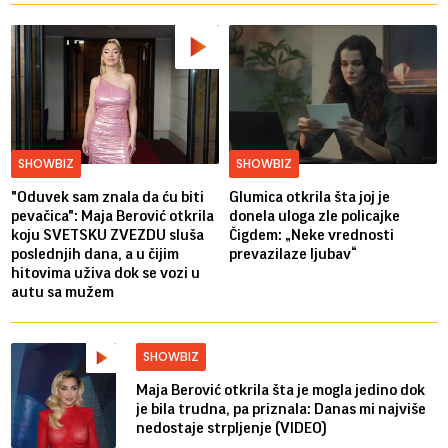
SHOWBIZ
SHOWBIZ
"Oduvek sam znala da ću biti
Glumica otkrila šta joj je
pevačica": Maja Berović otkrila
donela uloga zle policajke
koju SVETSKU ZVEZDU sluša
Čigdem: „Neke vrednosti
poslednjih dana, a u čijim
prevazilaze ljubav“
hitovima uživa dok se vozi u
autu sa mužem
SHOWBIZ
Maja Berović otkrila šta je mogla jedino dok
je bila trudna, pa priznala: Danas mi najviše
nedostaje strpljenje (VIDEO)