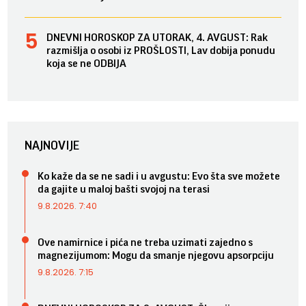
DNEVNI HOROSKOP ZA UTORAK, 4. AVGUST: Rak
razmišlja o osobi iz PROŠLOSTI, Lav dobija ponudu
koja se ne ODBIJA
NAJNOVIJE
Ko kaže da se ne sadi i u avgustu: Evo šta sve možete
da gajite u maloj bašti svojoj na terasi
9.8.2026. 7:40
Ove namirnice i pića ne treba uzimati zajedno s
magnezijumom: Mogu da smanje njegovu apsorpciju
9.8.2026. 7:15