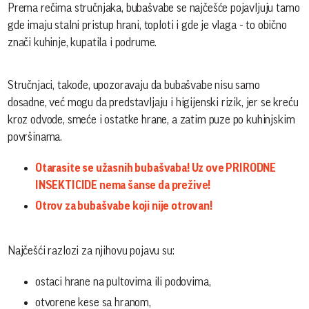
Prema rečima stručnjaka, bubašvabe se najčešće pojavljuju tamo
gde imaju stalni pristup hrani, toploti i gde je vlaga - to obično
znači kuhinje, kupatila i podrume.
Stručnjaci, takođe, upozoravaju da bubašvabe nisu samo
dosadne, već mogu da predstavljaju i higijenski rizik, jer se kreću
kroz odvode, smeće i ostatke hrane, a zatim puze po kuhinjskim
površinama.
Otarasite se užasnih bubašvaba! Uz ove PRIRODNE
INSEKTICIDE nema šanse da prežive!
Otrov za bubašvabe koji nije otrovan!
Najčešći razlozi za njihovu pojavu su:
ostaci hrane na pultovima ili podovima,
otvorene kese sa hranom,