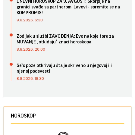
DNEVNI HOROSKOP ZA 9. AVGUST: Škorpije na
granici svađe sa partnerom; Lavovi - spremite se na
KOMPROMIS!
9.8.2026. 6:30
Zodijak u službi ZAVOĐENJA: Evo na koje fore za
MUVANJE „otkidaju“ znaci horoskopa
8.8.2026. 20:00
Se*s poze otkrivaju šta je skriveno u njegovoj ili
njenoj podsvesti
8.8.2026. 18:30
HOROSKOP