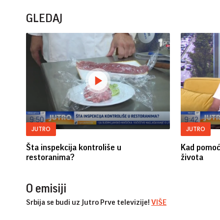
GLEDAJ
JUTRO
JUTRO
Šta inspekcija kontroliše u
Kad pomoć
restoranima?
života
O emisiji
Srbija se budi uz Jutro Prve televizije!
VIŠE