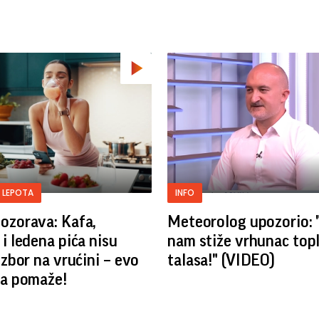
 LEPOTA
INFO
ozorava: Kafa,
Meteorolog upozorio: 
 i ledena pića nisu
nam stiže vrhunac top
izbor na vrućini – evo
talasa!" (VIDEO)
ta pomaže!