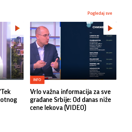
Pogledaj sve
INFO
"Tek
Vrlo važna informacija za sve
lotnog
građane Srbije: Od danas niže
cene lekova (VIDEO)