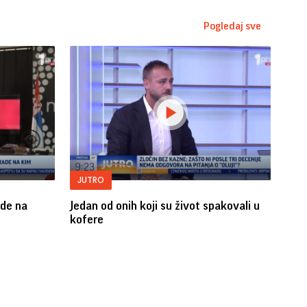
Pogledaj sve
JUTRO
ade na
Jedan od onih koji su život spakovali u
kofere