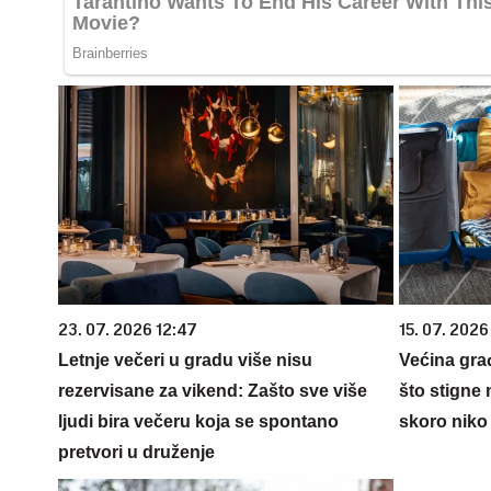
23. 07. 2026 12:47
15. 07. 2026
Letnje večeri u gradu više nisu
Većina gra
rezervisane za vikend: Zašto sve više
što stigne 
ljudi bira večeru koja se spontano
skoro niko 
pretvori u druženje