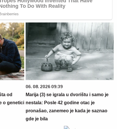
06. 08. 2026 09:39
šta od
Marija (3) se igrala u dvorištu i samo je
 o genetici
nestala: Posle 42 godine otac je
pronašao, zanemeo je kada je saznao
gde je bila