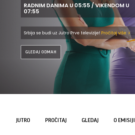
RADNIM DANIMA U 05:55 / VIKENDOM U
07:55
Srbija se budi uz Jutro Prve televizije!
Pročitaj više
GLEDAJ ODMAH
JUTRO
PROČITAJ
GLEDAJ
O EMISIJI