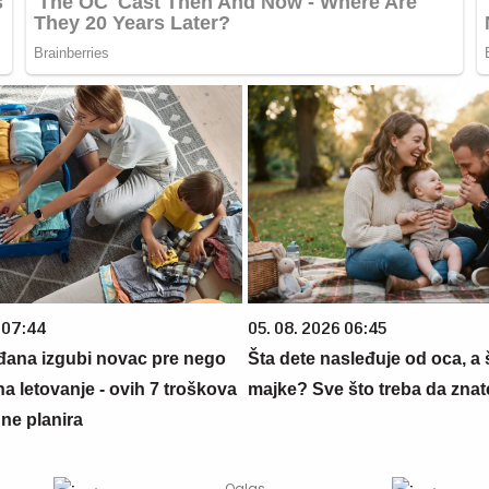
 07:44
05. 08. 2026 06:45
đana izgubi novac pre nego
Šta dete nasleđuje od oca, a 
na letovanje - ovih 7 troškova
majke? Sve što treba da znate
ne planira