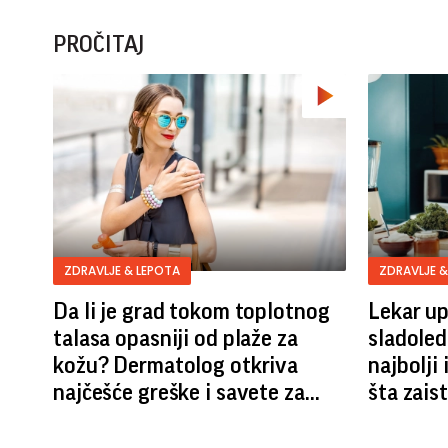
PROČITAJ
ZDRAVLJE & LEPOTA
ZDRAVLJE &
Da li je grad tokom toplotnog
Lekar up
talasa opasniji od plaže za
sladoled
kožu? Dermatolog otkriva
najbolji 
najčešće greške i savete za
šta zais
zaštitu (VIDEO)