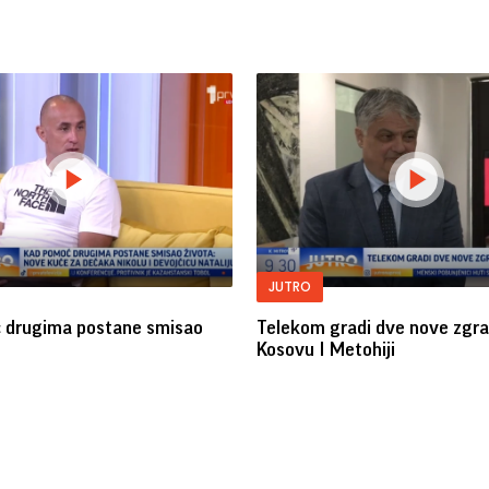
JUTRO
 drugima postane smisao
Telekom gradi dve nove zgr
Kosovu I Metohiji