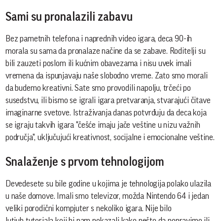
Sami su pronalazili zabavu
Bez pametnih telefona i naprednih video igara, deca 90-ih
morala su sama da pronalaze načine da se zabave. Roditelji su
bili zauzeti poslom ili kućnim obavezama i nisu uvek imali
vremena da ispunjavaju naše slobodno vreme. Zato smo morali
da budemo kreativni. Sate smo provodili napolju, trčeći po
susedstvu, ili bismo se igrali igara pretvaranja, stvarajući čitave
imaginarne svetove. Istraživanja danas potvrđuju da deca koja
se igraju takvih igara "češće imaju jače veštine u nizu važnih
područja", uključujući kreativnost, socijalne i emocionalne veštine.
Snalaženje s prvom tehnologijom
Devedesete su bile godine u kojima je tehnologija polako ulazila
u naše domove. Imali smo televizor, možda Nintendo 64 i jedan
veliki porodični kompjuter s nekoliko igara. Nije bilo
Jutjub tutoriala koji bi nam pokazali kako nešto da popravimo ili