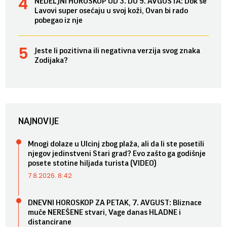
NEDELJNI HOROSKOP OD 3. DO 9. AVGUSTA: Dok se
Lavovi super osećaju u svoj koži, Ovan bi rado
pobegao iz nje
Jeste li pozitivna ili negativna verzija svog znaka
Zodijaka?
NAJNOVIJE
Mnogi dolaze u Ulcinj zbog plaža, ali da li ste posetili
njegov jedinstveni Stari grad? Evo zašto ga godišnje
posete stotine hiljada turista (VIDEO)
7.8.2026. 8:42
DNEVNI HOROSKOP ZA PETAK, 7. AVGUST: Bliznace
muče NEREŠENE stvari, Vage danas HLADNE i
distancirane