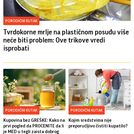
PORODIČNI KUTAK
Tvrdokorne mrlje na plastičnom posuđu više
neće biti problem: Ove trikove vredi
isprobati
PORODIČNI KUTAK
PORODIČNI KUTAK
Kupovina bez GREŠKE: Kako na
Kojim sredstvima nije
prvi pogled da PROCENITE da li
preporučljivo čistiti kupatilo?
je MED u tegli zaista dobrog