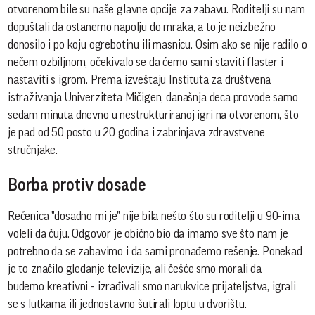
otvorenom bile su naše glavne opcije za zabavu. Roditelji su nam
dopuštali da ostanemo napolju do mraka, a to je neizbežno
donosilo i po koju ogrebotinu ili masnicu. Osim ako se nije radilo o
nečem ozbiljnom, očekivalo se da ćemo sami staviti flaster i
nastaviti s igrom. Prema izveštaju Instituta za društvena
istraživanja Univerziteta Mičigen, današnja deca provode samo
sedam minuta dnevno u nestrukturiranoj igri na otvorenom, što
je pad od 50 posto u 20 godina i zabrinjava zdravstvene
stručnjake.
Borba protiv dosade
Rečenica "dosadno mi je" nije bila nešto što su roditelji u 90-ima
voleli da čuju. Odgovor je obično bio da imamo sve što nam je
potrebno da se zabavimo i da sami pronađemo rešenje. Ponekad
je to značilo gledanje televizije, ali češće smo morali da
budemo kreativni - izrađivali smo narukvice prijateljstva, igrali
se s lutkama ili jednostavno šutirali loptu u dvorištu.