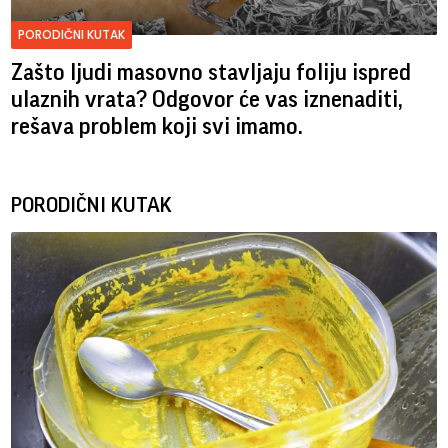
PORODIČNI KUTAK
Zašto ljudi masovno stavljaju foliju ispred
ulaznih vrata? Odgovor će vas iznenaditi,
rešava problem koji svi imamo.
PORODIČNI KUTAK