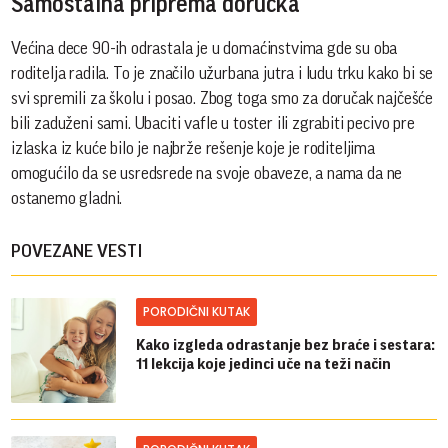
Samostalna priprema doručka
Većina dece 90-ih odrastala je u domaćinstvima gde su oba
roditelja radila. To je značilo užurbana jutra i ludu trku kako bi se
svi spremili za školu i posao. Zbog toga smo za doručak najčešće
bili zaduženi sami. Ubaciti vafle u toster ili zgrabiti pecivo pre
izlaska iz kuće bilo je najbrže rešenje koje je roditeljima
omogućilo da se usredsrede na svoje obaveze, a nama da ne
ostanemo gladni.
POVEZANE VESTI
PORODIČNI KUTAK
Kako izgleda odrastanje bez braće i sestara:
11 lekcija koje jedinci uče na teži način