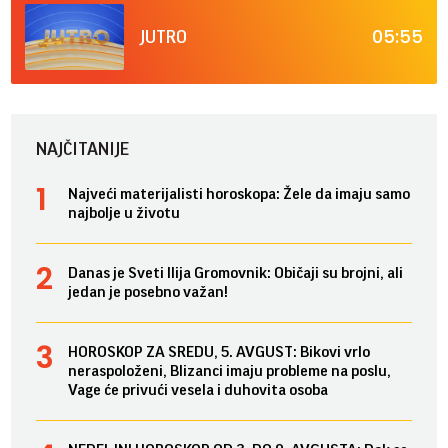
05:55
JUTRO
NAJČITANIJE
Najveći materijalisti horoskopa: Žele da imaju samo
najbolje u životu
Danas je Sveti Ilija Gromovnik: Običaji su brojni, ali
jedan je posebno važan!
HOROSKOP ZA SREDU, 5. AVGUST: Bikovi vrlo
neraspoloženi, Blizanci imaju probleme na poslu,
Vage će privući vesela i duhovita osoba