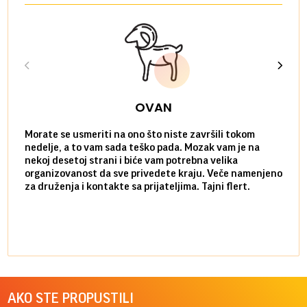
OVAN
Morate se usmeriti na ono što niste završili tokom
Sve n
nedelje, a to vam sada teško pada. Mozak vam je na
potpu
nekoj desetoj strani i biće vam potrebna velika
stvar
organizovanost da sve privedete kraju. Veče namenjeno
tempo
za druženja i kontakte sa prijateljima. Tajni flert.
najbl
AKO STE PROPUSTILI