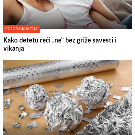
PORODIČNI KUTAK
Kako detetu reći „ne“ bez griže savesti i
vikanja