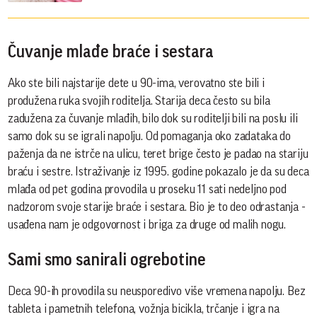
Čuvanje mlađe braće i sestara
Ako ste bili najstarije dete u 90-ima, verovatno ste bili i
produžena ruka svojih roditelja. Starija deca često su bila
zadužena za čuvanje mlađih, bilo dok su roditelji bili na poslu ili
samo dok su se igrali napolju. Od pomaganja oko zadataka do
paženja da ne istrče na ulicu, teret brige često je padao na stariju
braću i sestre. Istraživanje iz 1995. godine pokazalo je da su deca
mlađa od pet godina provodila u proseku 11 sati nedeljno pod
nadzorom svoje starije braće i sestara. Bio je to deo odrastanja -
usađena nam je odgovornost i briga za druge od malih nogu.
Sami smo sanirali ogrebotine
Deca 90-ih provodila su neusporedivo više vremena napolju. Bez
tableta i pametnih telefona, vožnja bicikla, trčanje i igra na