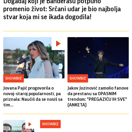
Događaj koji je Banderasu potpuno
promenio život: Srčani udar je bio najbolja
stvar koja mi se ikada dogodila!
SHOWBIZ
SHOWBIZ
Jovana Pajić progovorila o
Jakov Jozinović zamolio fanove
novoj-staroj popularnosti, pa
da prestanu sa OPASNIM
priznala: Naučiš da se nosiš sa
trendom: "PREGAZIĆU IH SVE"
tim...
(ANKETA)
SHOWBIZ