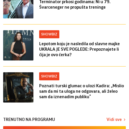
Terminator prkosi godinama: Ni u 79.
Švarceneger ne propušta treninge
SHOWBIZ
Lepotom koju je nasledila od slavne majke
UKRALA JE SVE POGLEDE: Prepoznajete li
čija je ovo ćerka?
SHOWBIZ
Poznati turski glumac o ulozi Kadira: „Mislio
sam da mi ta uloga ne odgovara, ali želeo
sam da iznenadim publiku“
TRENUTNO NA PROGRAMU
Vidi sve