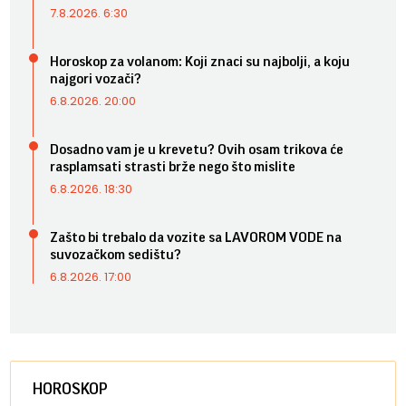
7.8.2026. 6:30
Horoskop za volanom: Koji znaci su najbolji, a koju
najgori vozači?
6.8.2026. 20:00
Dosadno vam je u krevetu? Ovih osam trikova će
rasplamsati strasti brže nego što mislite
6.8.2026. 18:30
Zašto bi trebalo da vozite sa LAVOROM VODE na
suvozačkom sedištu?
6.8.2026. 17:00
HOROSKOP