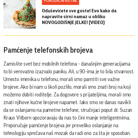
PORODIČNI KUTAK
Oduševićete sve goste! Evo kako da
napravite sirni namaz u obliku
NOVOGODIŠNJE JELKE! (VIDEO)
Pamćenje telefonskih brojeva
Zamislite svet bez mobilnih telefona - današnjim generacijama
to bi verovatno izazvalo paniku. Ali, u 90-ima je to bila stvarnost.
Umesto imenika u telefonu, morali smo pamtiti sve važne
brojeve. Ako bi nam u školi pozlilo, morali smo znati broj na koji
možemo dobiti roditelje. Za dogovore s prijateljima, morali smo
znati njihove kućne brojeve napamet. Iako smo se danas navikli
da se oslanjamo na pametne telefone, stručnjaci poput dr. Suzan
Kraus Vitborn upozoravaju da nas to čini manje inteligentnima.
Preporučuje pamćenje brojeva jer preveliko oslanjanje na
tehnologiju sprečava naš mozak da radi ono za šta je sposoban.