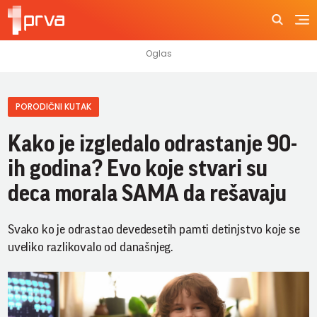
PORODIČNI KUTAK
Kako je izgledalo odrastanje 90-
ih godina? Evo koje stvari su
deca morala SAMA da rešavaju
Svako ko je odrastao devedesetih pamti detinjstvo koje se
uveliko razlikovalo od današnjeg.