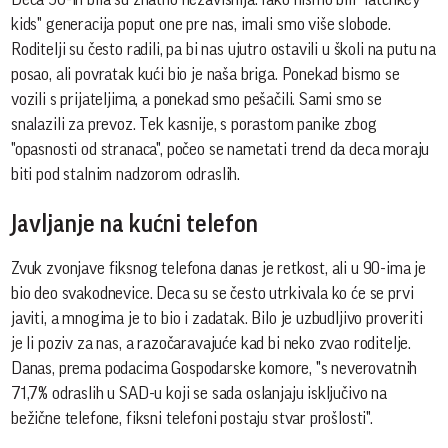
kids" generacija poput one pre nas, imali smo više slobode.
Roditelji su često radili, pa bi nas ujutro ostavili u školi na putu na
posao, ali povratak kući bio je naša briga. Ponekad bismo se
vozili s prijateljima, a ponekad smo pešačili. Sami smo se
snalazili za prevoz. Tek kasnije, s porastom panike zbog
"opasnosti od stranaca", počeo se nametati trend da deca moraju
biti pod stalnim nadzorom odraslih.
Javljanje na kućni telefon
Zvuk zvonjave fiksnog telefona danas je retkost, ali u 90-ima je
bio deo svakodnevice. Deca su se često utrkivala ko će se prvi
javiti, a mnogima je to bio i zadatak. Bilo je uzbudljivo proveriti
je li poziv za nas, a razočaravajuće kad bi neko zvao roditelje.
Danas, prema podacima Gospodarske komore, "s neverovatnih
71,7% odraslih u SAD-u koji se sada oslanjaju isključivo na
bežične telefone, fiksni telefoni postaju stvar prošlosti".