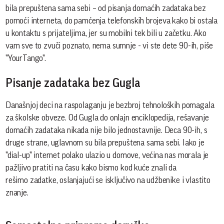
bila prepuštena sama sebi – od pisanja domaćih zadataka bez
pomoći interneta, do pamćenja telefonskih brojeva kako bi ostala
u kontaktu s prijateljima, jer su mobilni tek bili u začetku. Ako
vam sve to zvuči poznato, nema sumnje - vi ste dete 90-ih, piše
"YourTango".
Pisanje zadataka bez Gugla
Današnjoj deci na raspolaganju je bezbroj tehnoloških pomagala
za školske obveze. Od Gugla do onlajn enciklopedija, rešavanje
domaćih zadataka nikada nije bilo jednostavnije. Deca 90-ih, s
druge strane, uglavnom su bila prepuštena sama sebi. Iako je
"dial-up" internet polako ulazio u domove, većina nas morala je
pažljivo pratiti na času kako bismo kod kuće znali da
rešimo zadatke, oslanjajući se isključivo na udžbenike i vlastito
znanje.