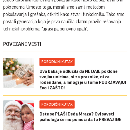
pokrenemo. Umesto toga, morali smo sami, metodom
pokušavanja i grešaka, otkriti kako stvari funkcionišu. Tako smo
postali generacija koja je prva naučila zlatno pravilo rešavanja
tehničkih problema: "ugasi pa ponovno upali".
POVEZANE VESTI
PORODIČNI KUTAK
Ova baka je odlučila da NE DAJE poklone
svojim unicima, ni za praznike, ni za
rođendane, a mnogi je u tome PODRŽAVAJU!
Evo i ZAŠTO!
PORODIČNI KUTAK
Dete se PLAŠI Deda Mraza? Ovi saveti
psihologa će mu pomoći da to PREVAZIĐE