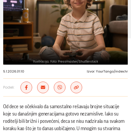
Ilustracija; Foto: Pressmaster/Shutterstock
5.1.2026.
|
11:10
Izvor: YourTango/index.hr
Podeli:
Od dece se očekivalo da samostalno rešavaju brojne situacije
koje su današnjim generacijama gotovo nezamislive. Iako su
roditelji bili brižni i posvećeni, deca se nisu nadzirala na svakom
koraku kao što je to danas uobičajeno. U mnogim su stvarima