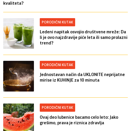
kvaliteta?
PORODIČNI KUTAK
Ledeni napitak osvojio društvene mreže: Da
li je ovo najzdravije piće leta ili samo prolazni
trend?
PORODIČNI KUTAK
Jednostavan način da UKLONITE neprijatne
mirise iz KUHINJE za 10 minuta
PORODIČNI KUTAK
Ovaj deo lubenice bacamo celo leto: Jako
grešimo, prava je riznica zdravlja