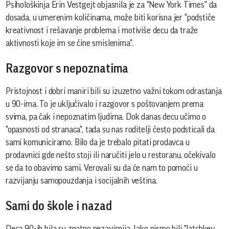
Psihološkinja Erin Vestgejt objasnila je za "New York Times" da
dosada, u umerenim količinama, može biti korisna jer "podstiče
kreativnost i rešavanje problema i motiviše decu da traže
aktivnosti koje im se čine smislenima".
Razgovor s nepoznatima
Pristojnost i dobri maniri bili su izuzetno važni tokom odrastanja
u 90-ima. To je uključivalo i razgovor s poštovanjem prema
svima, pa čak i nepoznatim ljudima. Dok danas decu učimo o
"opasnosti od stranaca", tada su nas roditelji često podsticali da
sami komuniciramo. Bilo da je trebalo pitati prodavca u
prodavnici gde nešto stoji ili naručiti jelo u restoranu, očekivalo
se da to obavimo sami. Verovali su da će nam to pomoći u
razvijanju samopouzdanja i socijalnih veština.
Sami do škole i nazad
Deca 90-ih bila su znatno nezavisnija. Iako nismo bili "latchkey