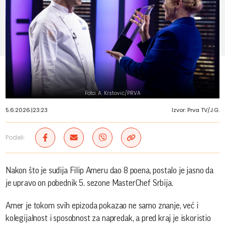
Foto: A. Krstović/PRVA
5.6.2026.
|
23:23
Izvor: Prva TV/J.G.
Podeli:
Nakon što je sudija Filip Ameru dao 8 poena, postalo je jasno da
je upravo on pobednik 5. sezone MasterChef Srbija.
Amer je tokom svih epizoda pokazao ne samo znanje, već i
kolegijalnost i sposobnost za napredak, a pred kraj je iskoristio