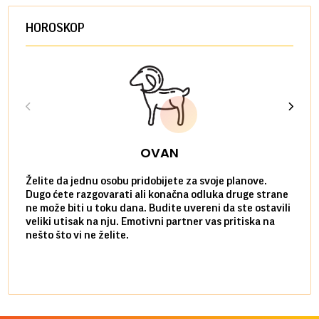
HOROSKOP
OVAN
Želite da jednu osobu pridobijete za svoje planove.
Danas
Dugo ćete razgovarati ali konačna odluka druge strane
Niste
ne može biti u toku dana. Budite uvereni da ste ostavili
povol
veliki utisak na nju. Emotivni partner vas pritiska na
a pos
nešto što vi ne želite.
više 