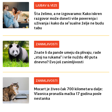
LJUBAV & VEZE
Šta želimo, a ne izgovaramo: Kako iskren
razgovor može doneti više poverenja i
uživanja i kako da se*sualne želje ne budu
tabu
ZANIMLJIVOSTI
Znate li da pande umeju da plivaju, rade
„stoj na rukama” i vrše nuždu 40 puta
dnevno? Evo još zanimljivosti
ZANIMLJIVOSTI
Mocart je živeo čak 700 kilometara dalje:
Vlasnica pronašla mačka 17 godina posle
nestanka