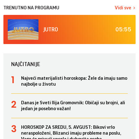
TRENUTNO NA PROGRAMU
Vidi sve
05:55
JUTRO
NAJČITANIJE
Najveći materijalisti horoskopa: Žele da imaju samo
najbolje u životu
Danas je Sveti Ilija Gromovnik: Običaji su brojni, ali
jedan je posebno važan!
HOROSKOP ZA SREDU, 5. AVGUST: Bikovi vrlo
neraspoloženi, Blizanci imaju probleme na poslu,