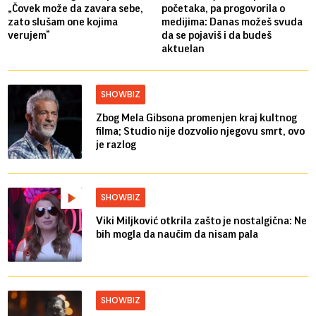
„Čovek može da zavara sebe,
početaka, pa progovorila o
zato slušam one kojima
medijima: Danas možeš svuda
verujem“
da se pojaviš i da budeš
aktuelan
SHOWBIZ
Zbog Mela Gibsona promenjen kraj kultnog
filma; Studio nije dozvolio njegovu smrt, ovo
je razlog
SHOWBIZ
Viki Miljković otkrila zašto je nostalgična: Ne
bih mogla da naučim da nisam pala
SHOWBIZ