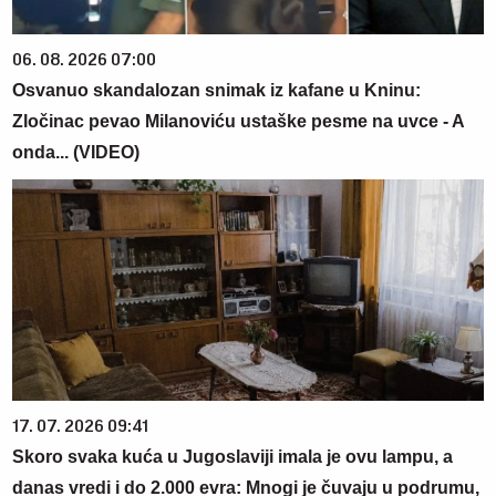
06. 08. 2026 07:00
Osvanuo skandalozan snimak iz kafane u Kninu:
Zločinac pevao Milanoviću ustaške pesme na uvce - A
onda... (VIDEO)
17. 07. 2026 09:41
Skoro svaka kuća u Jugoslaviji imala je ovu lampu, a
danas vredi i do 2.000 evra: Mnogi je čuvaju u podrumu,