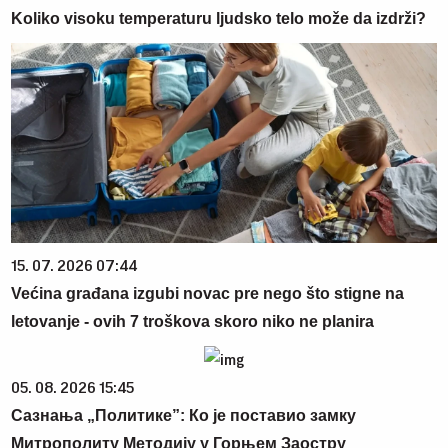
Koliko visoku temperaturu ljudsko telo može da izdrži?
15. 07. 2026 07:44
Većina građana izgubi novac pre nego što stigne na
letovanje - ovih 7 troškova skoro niko ne planira
05. 08. 2026 15:45
Сазнања „Политике”: Ко је поставио замку
Митрополиту Методију у Горњем Заостру