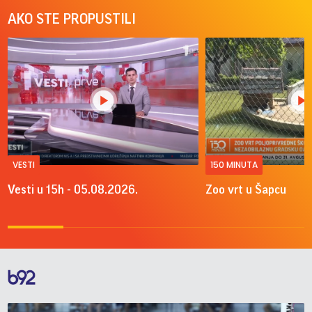
AKO STE PROPUSTILI
VESTI
150 MINUTA
Vesti u 15h - 05.08.2026.
Zoo vrt u Šapcu