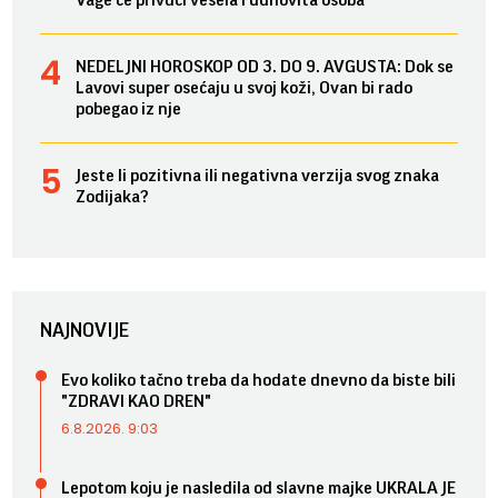
Vage će privući vesela i duhovita osoba
NEDELJNI HOROSKOP OD 3. DO 9. AVGUSTA: Dok se
Lavovi super osećaju u svoj koži, Ovan bi rado
pobegao iz nje
Jeste li pozitivna ili negativna verzija svog znaka
Zodijaka?
NAJNOVIJE
Evo koliko tačno treba da hodate dnevno da biste bili
"ZDRAVI KAO DREN"
6.8.2026. 9:03
Lepotom koju je nasledila od slavne majke UKRALA JE