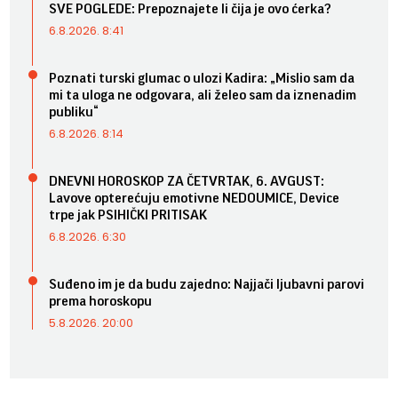
SVE POGLEDE: Prepoznajete li čija je ovo ćerka?
6.8.2026. 8:41
Poznati turski glumac o ulozi Kadira: „Mislio sam da
mi ta uloga ne odgovara, ali želeo sam da iznenadim
publiku“
6.8.2026. 8:14
DNEVNI HOROSKOP ZA ČETVRTAK, 6. AVGUST:
Lavove opterećuju emotivne NEDOUMICE, Device
trpe jak PSIHIČKI PRITISAK
6.8.2026. 6:30
Suđeno im je da budu zajedno: Najjači ljubavni parovi
prema horoskopu
5.8.2026. 20:00