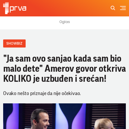
SHOWBIZ
"Ja sam ovo sanjao kada sam bio
malo dete" Amerov govor otkriva
KOLIKO je uzbuđen i srećan!
Ovako nešto priznaje da nije očekivao.