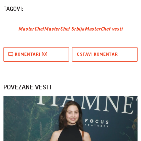
Vide
TAGOVI:
MasterChef
MasterChef Srbija
MasterChef vesti
KOMENTARI (0)
OSTAVI KOMENTAR
POVEZANE VESTI