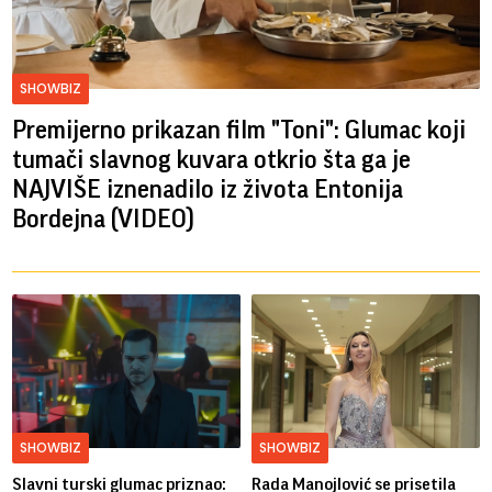
SHOWBIZ
Premijerno prikazan film "Toni": Glumac koji
tumači slavnog kuvara otkrio šta ga je
NAJVIŠE iznenadilo iz života Entonija
Bordejna (VIDEO)
SHOWBIZ
SHOWBIZ
Slavni turski glumac priznao:
Rada Manojlović se prisetila