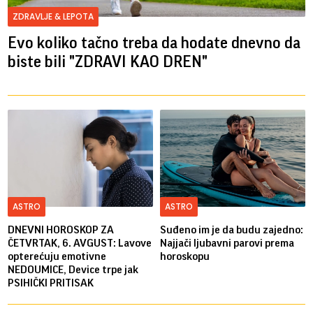
ZDRAVLJE & LEPOTA
Evo koliko tačno treba da hodate dnevno da
biste bili "ZDRAVI KAO DREN"
ASTRO
ASTRO
DNEVNI HOROSKOP ZA
Suđeno im je da budu zajedno:
ČETVRTAK, 6. AVGUST: Lavove
Najjači ljubavni parovi prema
opterećuju emotivne
horoskopu
NEDOUMICE, Device trpe jak
PSIHIČKI PRITISAK