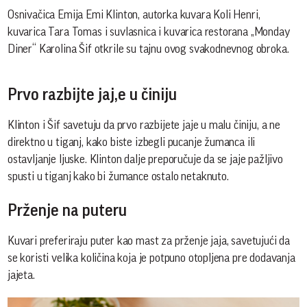
Osnivačica Emija Emi Klinton, autorka kuvara Koli Henri,
kuvarica Tara Tomas i suvlasnica i kuvarica restorana „Monday
Diner“ Karolina Šif otkrile su tajnu ovog svakodnevnog obroka.
Prvo razbijte jaj,e u činiju
Klinton i Šif savetuju da prvo razbijete jaje u malu činiju, a ne
direktno u tiganj, kako biste izbegli pucanje žumanca ili
ostavljanje ljuske. Klinton dalje preporučuje da se jaje pažljivo
spusti u tiganj kako bi žumance ostalo netaknuto.
Prženje na puteru
Kuvari preferiraju puter kao mast za prženje jaja, savetujući da
se koristi velika količina koja je potpuno otopljena pre dodavanja
jajeta.