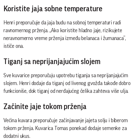
Koristite jaja sobne temperature
Henri preporučuje da jaja budu na sobnoj temperaturi radi
ravnomernog prženja. „Ako koristite hladno jaje, rizikujete
neravnomerno vreme prženja između belanaca i žumanaca“,
ističe ona.
Tiganj sa neprijanjajućim slojem
Sve kuvarice preporučuju upotrebu tiganja sa neprijanjajućim
slojem. Henri dodaje da tiganj od livenog gvožđa takođe dobro
funkcioniše, dok tiganj od nerđajućeg čelika zahteva više ulja.
Začinite jaje tokom prženja
Većina kuvara preporučuje začinjavanje jajeta solju i biberom
tokom prženja. Kuvarica Tomas ponekad dodaje semenke za
dodatni ukus.