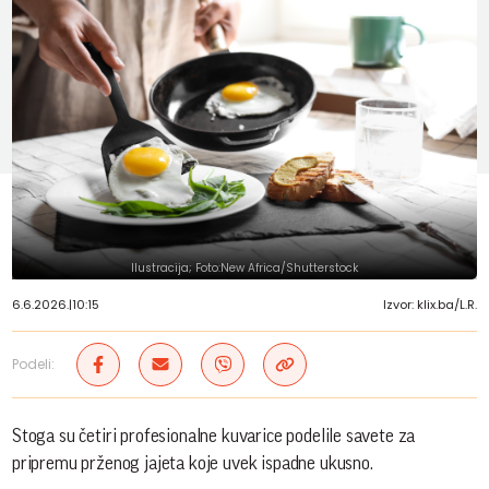
Ilustracija; Foto:New Africa/Shutterstock
6.6.2026.
|
10:15
Izvor: klix.ba/L.R.
Podeli:
Stoga su četiri profesionalne kuvarice podelile savete za
pripremu prženog jajeta koje uvek ispadne ukusno.