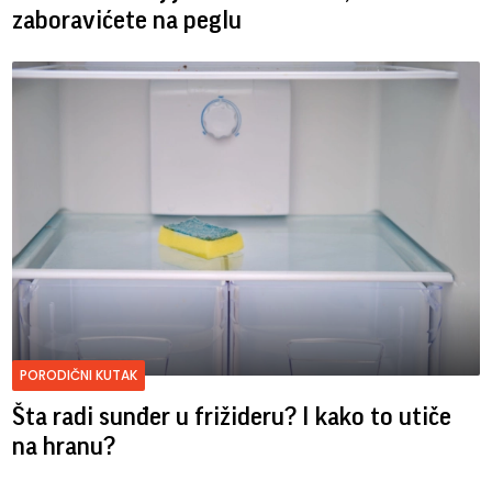
zaboravićete na peglu
PORODIČNI KUTAK
Šta radi sunđer u frižideru? I kako to utiče
na hranu?