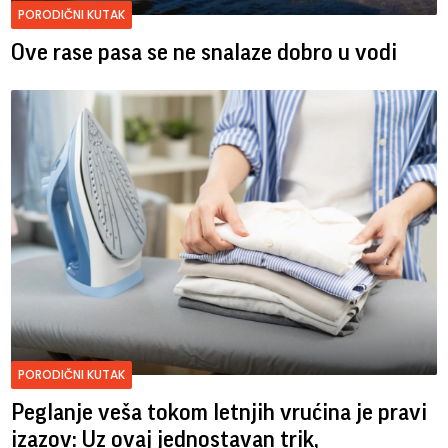
PORODIČNI KUTAK
Ove rase pasa se ne snalaze dobro u vodi
PORODIČNI KUTAK
Peglanje veša tokom letnjih vrućina je pravi
izazov: Uz ovaj jednostavan trik,