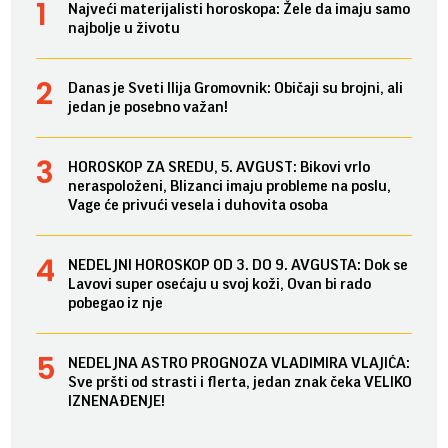
Najveći materijalisti horoskopa: Žele da imaju samo
najbolje u životu
Danas je Sveti Ilija Gromovnik: Običaji su brojni, ali
jedan je posebno važan!
HOROSKOP ZA SREDU, 5. AVGUST: Bikovi vrlo
neraspoloženi, Blizanci imaju probleme na poslu,
Vage će privući vesela i duhovita osoba
NEDELJNI HOROSKOP OD 3. DO 9. AVGUSTA: Dok se
Lavovi super osećaju u svoj koži, Ovan bi rado
pobegao iz nje
NEDELJNA ASTRO PROGNOZA VLADIMIRA VLAJIĆA:
Sve pršti od strasti i flerta, jedan znak čeka VELIKO
IZNENAĐENJE!