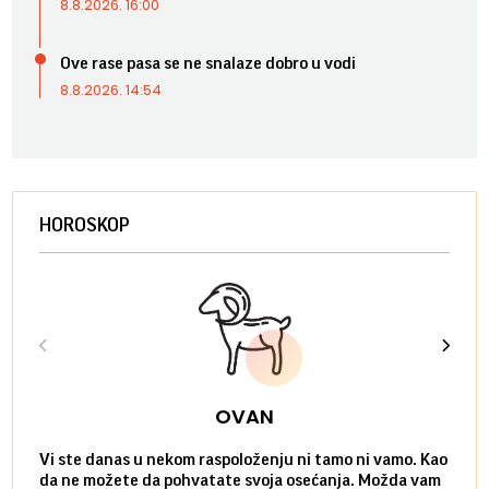
8.8.2026. 16:00
Ove rase pasa se ne snalaze dobro u vodi
8.8.2026. 14:54
HOROSKOP
OVAN
Vi ste danas u nekom raspoloženju ni tamo ni vamo. Kao
Danas
da ne možete da pohvatate svoja osećanja. Možda vam
posve