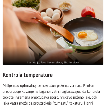
Ilustracija; Foto: SeventyFour/Shutterstock
Kontrola temperature
Mišljenja o optimalnoj temperaturi prženja variraju. Klinton
preporučuje kuvanje na laganoj vatri, naglašavajući da kontrola
toplote i vremena omogućava sporo, hrskavo prženo jaje, dok
jaka vatra može da prouzrokuje "gumastu" teksturu. Henri