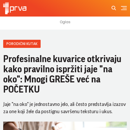
PORODIČNI KUTAK
Profesinalne kuvarice otkrivaju
kako pravilno ispržiti jaje "na
oko": Mnogi GREŠE već na
POČETKU
Jaje "na oko" je jednostavno jelo, ali često predstavlja izazov
za one koji žele da postignu savršenu teksturu i ukus.