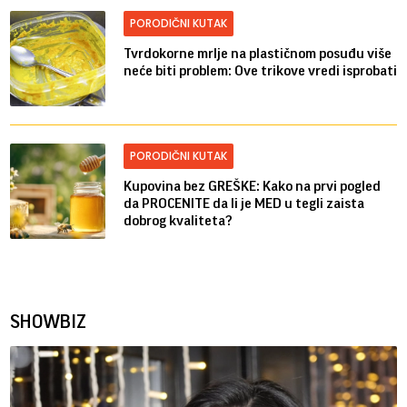
PORODIČNI KUTAK
Tvrdokorne mrlje na plastičnom posuđu više
neće biti problem: Ove trikove vredi isprobati
PORODIČNI KUTAK
Kupovina bez GREŠKE: Kako na prvi pogled
da PROCENITE da li je MED u tegli zaista
dobrog kvaliteta?
SHOWBIZ