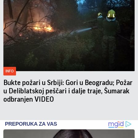
INFO
Bukte požari u Srbiji: Gori u Beogradu; Požar
u Deliblatskoj peščari i dalje traje, Šumarak
odbranjen VIDEO