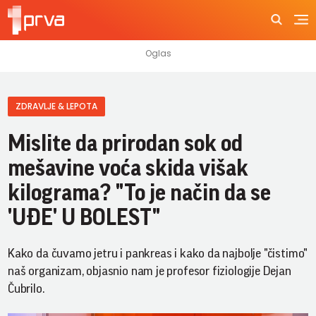
ZDRAVLJE & LEPOTA
Mislite da prirodan sok od
mešavine voća skida višak
kilograma? "To je način da se
'UĐE' U BOLEST"
Kako da čuvamo jetru i pankreas i kako da najbolje "čistimo"
naš organizam, objasnio nam je profesor fiziologije Dejan
Čubrilo.