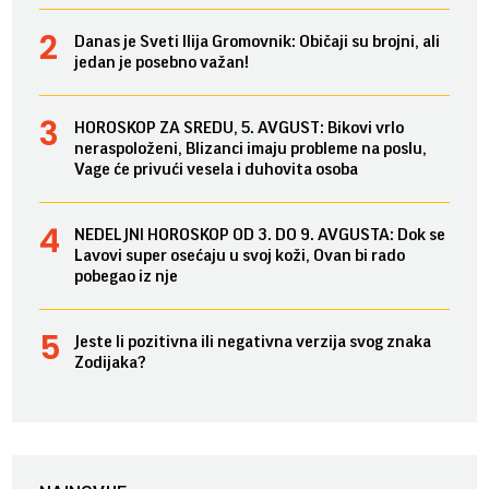
Danas je Sveti Ilija Gromovnik: Običaji su brojni, ali
jedan je posebno važan!
HOROSKOP ZA SREDU, 5. AVGUST: Bikovi vrlo
neraspoloženi, Blizanci imaju probleme na poslu,
Vage će privući vesela i duhovita osoba
NEDELJNI HOROSKOP OD 3. DO 9. AVGUSTA: Dok se
Lavovi super osećaju u svoj koži, Ovan bi rado
pobegao iz nje
Jeste li pozitivna ili negativna verzija svog znaka
Zodijaka?