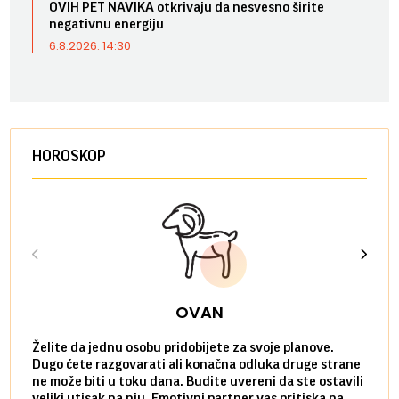
OVIH PET NAVIKA otkrivaju da nesvesno širite
negativnu energiju
6.8.2026. 14:30
HOROSKOP
OVAN
Želite da jednu osobu pridobijete za svoje planove.
Danas
Dugo ćete razgovarati ali konačna odluka druge strane
Niste
ne može biti u toku dana. Budite uvereni da ste ostavili
povol
veliki utisak na nju. Emotivni partner vas pritiska na
a pos