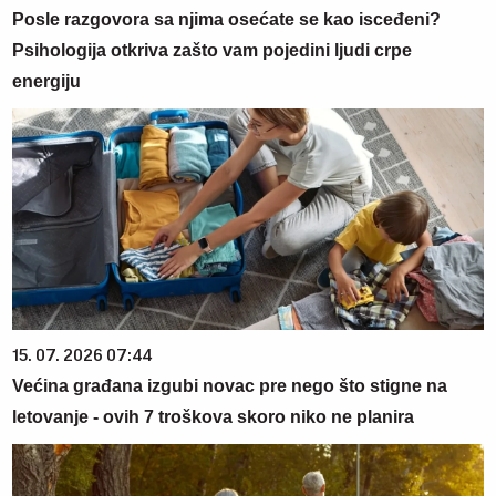
Posle razgovora sa njima osećate se kao isceđeni?
Psihologija otkriva zašto vam pojedini ljudi crpe
energiju
15. 07. 2026 07:44
Većina građana izgubi novac pre nego što stigne na
letovanje - ovih 7 troškova skoro niko ne planira