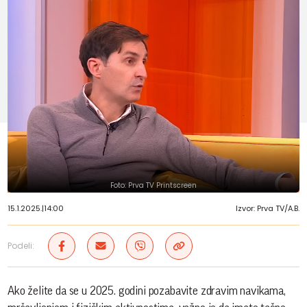
Foto: Prva TV Printscreen
15.1.2025.
|
14:00
Izvor: Prva TV/A.B.
Podeli:
Ako želite da se u 2025. godini pozabavite zdravim navikama,