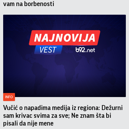
vam na borbenosti
INFO
Vučić o napadima medija iz regiona: Dežurni
sam krivac svima za sve; Ne znam šta bi
pisali da nije mene