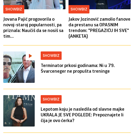
SHOWBIZ
SHOWBIZ
Jovana Pajić progovorila o
Jakov Jozinović zamolio fanove
novoj-staroj popularnosti, pa
da prestanu sa OPASNIM
priznala: Naučiš da se nosiš sa
trendom: "PREGAZIĆU IH SVE"
tim...
(ANKETA)
SHOWBIZ
Terminator prkosi godinama: Ni u 79.
Švarceneger ne propušta treninge
SHOWBIZ
Lepotom koju je nasledila od slavne majke
UKRALA JE SVE POGLEDE: Prepoznajete li
čija je ovo ćerka?