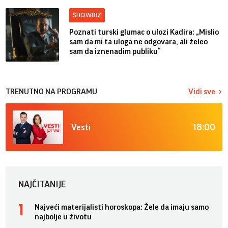
SHOWBIZ
Poznati turski glumac o ulozi Kadira: „Mislio
sam da mi ta uloga ne odgovara, ali želeo
sam da iznenadim publiku“
TRENUTNO NA PROGRAMU
Vidi sve
18:00
Vesti
NAJČITANIJE
Najveći materijalisti horoskopa: Žele da imaju samo
najbolje u životu