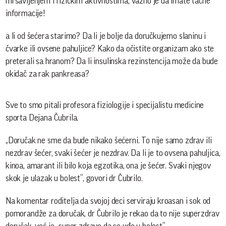
mršavljenjem i fizičkim aktivnostima, važno je da imate tačne
informacije!
a li od šećera starimo? Da li je bolje da doručkujemo slaninu i
čvarke ili ovsene pahuljice? Kako da očistite organizam ako ste
preterali sa hranom?
Da li insulinska rezinstencija može da bude
okidač za rak pankreasa?
Sve to smo pitali profesora fiziologije i specijalistu medicine
sporta Dejana Čubrila.
„Doručak ne sme da bude nikako šećerni. To nije samo zdrav ili
nezdrav šećer, svaki šećer je nezdrav. Da li je to ovsena pahuljica,
kinoa, amarant ili bilo koja egzotika, ona je šećer. Svaki njegov
skok je ulazak u bolest“, govori dr Čubrilo.
Na komentar roditelja da svojoj deci serviraju kroasan i sok od
pomorandže za doručak, dr Čubrilo je rekao da to nije superzdrav