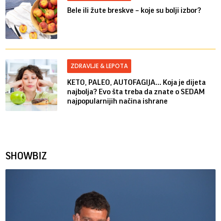
Bele ili žute breskve – koje su bolji izbor?
ZDRAVLJE & LEPOTA
KETO, PALEO, AUTOFAGIJA... Koja je dijeta
najbolja? Evo šta treba da znate o SEDAM
najpopularnijih načina ishrane
SHOWBIZ