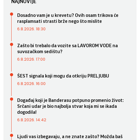
NAJNOVIJE
Dosadno vam je u krevetu? Ovih osam trikova će
rasplamsati strasti brže nego što mislite
6.8.2026. 18:30
Zašto bi trebalo da vozite sa LAVOROM VODE na
suvozačkom sedištu?
6.8.2026. 17:00
ŠEST signala koji mogu da otkriju PRELJUBU
6.8.2026. 16:00
Događaj koji je Banderasu potpuno promenio život:
Srčani udar je bio najbolja stvar koja mi se ikada
dogodila!
6.8.2026. 14:42
Ljudi vas izbegavaju, a ne znate zašto? Možda baš