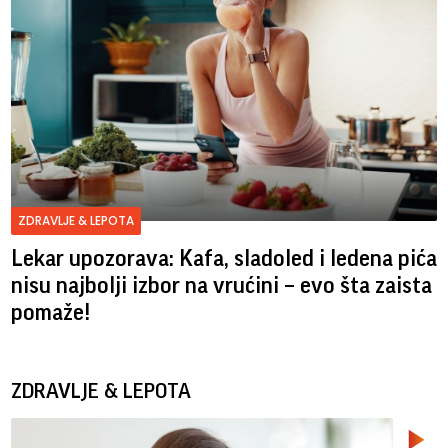
ZDRAVLJE & LEPOTA
Lekar upozorava: Kafa, sladoled i ledena pića
nisu najbolji izbor na vrućini – evo šta zaista
pomaže!
ZDRAVLJE & LEPOTA