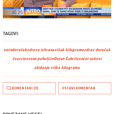
Play
Vide
TAGOVI:
voće
doručak
zdrava ishrana
višak kilograma
zdrav doručak
čvarci
ovsene pahuljice
Dejan Čubrilo
voćni sokovi
skidanje viška kilograma
KOMENTARI (0)
OSTAVI KOMENTAR