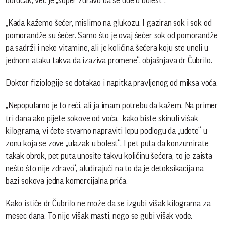
doručak, već je „super zdravo da se uđe u bolest“.
„Kada kažemo šećer, mislimo na glukozu. I gaziran sok i sok od
pomorandže su šećer. Samo što je ovaj šećer sok od pomorandže
pa sadrži i neke vitamine, ali je količina šećera koju ste uneli u
jednom ataku takva da izaziva promene“, objašnjava dr Čubrilo.
Doktor fiziologije se dotakao i napitka pravljenog od miksa voća.
„Nepopularno je to reći, ali ja imam potrebu da kažem. Na primer
tri dana ako pijete sokove od voća, kako biste skinuli višak
kilograma, vi ćete stvarno napraviti lepu podlogu da „uđete“ u
zonu koja se zove „ulazak u bolest“. I pet puta da konzumirate
takak obrok, pet puta unosite takvu količinu šećera, to je zaista
nešto što nije zdravo“, aludirajući na to da je detoksikacija na
bazi sokova jedna komercijalna priča.
Kako ističe dr Čubrilo ne može da se izgubi višak kilograma za
mesec dana. To nije višak masti, nego se gubi višak vode.