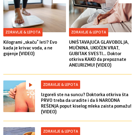
ZDRAVLJE & LEPOTA
ZDRAVLJE & LEPOTA
Kilogrami „skaču“ leti? Evo
UNIŠTAVAJUĆA GLAVOBOLJA,
kada je krivac voda, a ne
MUČNINA, UKOČEN VRAT,
gojenje (VIDEO)
GUBITAK SVESTI... Doktor
otkriva KAKO da prepoznate
ANEURIZMU! (VIDEO)
ZDRAVLJE & LEPOTA
Izgoreli ste na suncu? Doktorka otkriva šta
PRVO treba da uradite i da li NARODNA
REŠENJA poput kiselog mleka zaista pomažu!
(VIDEO)
ZDRAVLJE & LEPOTA