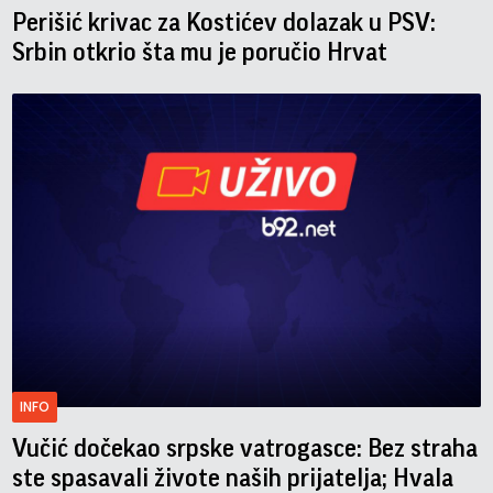
Perišić krivac za Kostićev dolazak u PSV:
Srbin otkrio šta mu je poručio Hrvat
INFO
Vučić dočekao srpske vatrogasce: Bez straha
ste spasavali živote naših prijatelja; Hvala