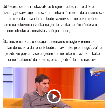
Od šećera se stari, pokazale su brojne studije, i zato doktor
fiziologije savetuje da u svemu treba naći meru i da unosimo sve
namirnice i da naša ishrana bude raznovrsna, ne bazirajući se
samo na sokovima i voćkama, jer to, velika količina šećera u
jednom obroku automatski znači pad energije.
Šta možemo jesti, u slučaju da nemamo mnogo vremena za
obilan doručak, a da to ipak bude zdravo iako je „s nogu“, zašto
nije zdravo pojesti više od jedne sarme tokom praznika i kako da
naučimo "kulturno" da jedemo, pričao je dr Čubrilo u nastavku: