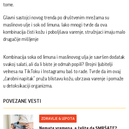
tome.
Glavni sastojci novog trenda po društvenim mrežama su
maslinovo ulje i sok od limuna. Iako mnogi tvrde da ova
kombinacija čisti kožu i poboljšava varenje, stručnjaci imaju malo
drugačije mišljenje
Kombinacija soka od limuna i maslinovog ulja je savršen dodatak
svakoj salati, ali da li biste je odmah popili? Brojni ljubitelji
velnesa na TikToku i Instagramu baš to rade. Tvrde da im ovaj
„čarobni napitak“ pruža blistavu kožu, ubrzava varenje i pomaže
u detoksikaciji organizma.
POVEZANE VESTI
ZDRAVLJE & LEPOTA
Nemate vremena, a želite da SMRŠATE?