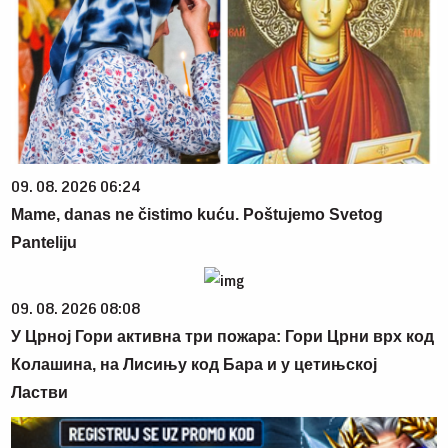
09. 08. 2026 06:24
Mame, danas ne čistimo kuću. Poštujemo Svetog
Panteliju
09. 08. 2026 08:08
У Црној Гори активна три пожара: Гори Црни врх код
Колашина, на Лисињу код Бара и у цетињској
Ластви