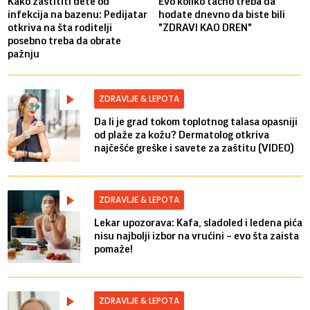
Kako zaštititi dete od
Evo koliko tačno treba da
infekcija na bazenu: Pedijatar
hodate dnevno da biste bili
otkriva na šta roditelji
"ZDRAVI KAO DREN"
posebno treba da obrate
pažnju
ZDRAVLJE & LEPOTA
Da li je grad tokom toplotnog talasa opasniji
od plaže za kožu? Dermatolog otkriva
najčešće greške i savete za zaštitu (VIDEO)
ZDRAVLJE & LEPOTA
Lekar upozorava: Kafa, sladoled i ledena pića
nisu najbolji izbor na vrućini – evo šta zaista
pomaže!
ZDRAVLJE & LEPOTA