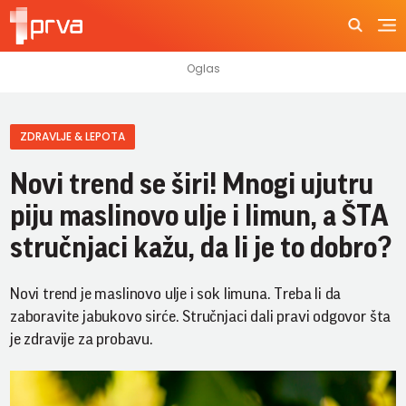
ZDRAVLJE & LEPOTA
Novi trend se širi! Mnogi ujutru
piju maslinovo ulje i limun, a ŠTA
stručnjaci kažu, da li je to dobro?
Novi trend je maslinovo ulje i sok limuna. Treba li da
zaboravite jabukovo sirće. Stručnjaci dali pravi odgovor šta
je zdravije za probavu.