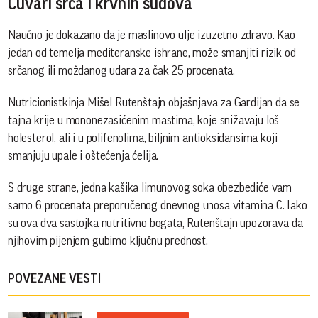
Čuvari srca i krvnih sudova
Naučno je dokazano da je maslinovo ulje izuzetno zdravo. Kao
jedan od temelja mediteranske ishrane, može smanjiti rizik od
srčanog ili moždanog udara za čak 25 procenata.
Nutricionistkinja Mišel Rutenštajn objašnjava za Gardijan da se
tajna krije u mononezasićenim mastima, koje snižavaju loš
holesterol, ali i u polifenolima, biljnim antioksidansima koji
smanjuju upale i oštećenja ćelija.
S druge strane, jedna kašika limunovog soka obezbediće vam
samo 6 procenata preporučenog dnevnog unosa vitamina C. Iako
su ova dva sastojka nutritivno bogata, Rutenštajn upozorava da
njihovim pijenjem gubimo ključnu prednost.
POVEZANE VESTI