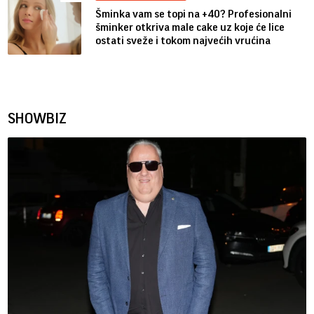
Šminka vam se topi na +40? Profesionalni
šminker otkriva male cake uz koje će lice
ostati sveže i tokom najvećih vrućina
SHOWBIZ