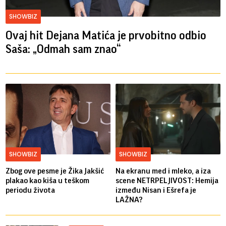
SHOWBIZ
Ovaj hit Dejana Matića je prvobitno odbio
Saša: „Odmah sam znao“
SHOWBIZ
SHOWBIZ
Zbog ove pesme je Žika Jakšić
Na ekranu med i mleko, a iza
plakao kao kiša u teškom
scene NETRPELJIVOST: Hemija
periodu života
između Nisan i Ešrefa je
LAŽNA?