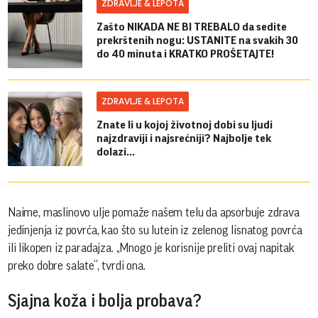
ZDRAVLJE & LEPOTA
Zašto NIKADA NE BI TREBALO da sedite
prekrštenih nogu: USTANITE na svakih 30
do 40 minuta i KRATKO PROŠETAJTE!
ZDRAVLJE & LEPOTA
Znate li u kojoj životnoj dobi su ljudi
najzdraviji i najsrećniji? Najbolje tek
dolazi...
Naime, maslinovo ulje pomaže našem telu da apsorbuje zdrava
jedinjenja iz povrća, kao što su lutein iz zelenog lisnatog povrća
ili likopen iz paradajza. „Mnogo je korisnije preliti ovaj napitak
preko dobre salate“, tvrdi ona.
Sjajna koža i bolja probava?