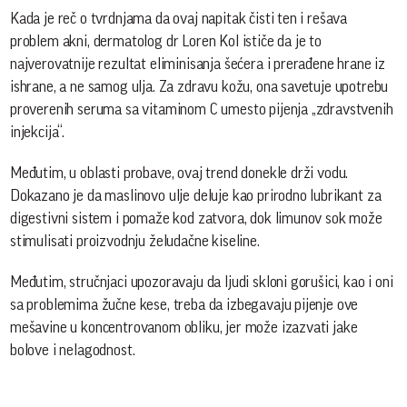
Kada je reč o tvrdnjama da ovaj napitak čisti ten i rešava
problem akni, dermatolog dr Loren Kol ističe da je to
najverovatnije rezultat eliminisanja šećera i prerađene hrane iz
ishrane, a ne samog ulja. Za zdravu kožu, ona savetuje upotrebu
proverenih seruma sa vitaminom C umesto pijenja „zdravstvenih
injekcija“.
Međutim, u oblasti probave, ovaj trend donekle drži vodu.
Dokazano je da maslinovo ulje deluje kao prirodno lubrikant za
digestivni sistem i pomaže kod zatvora, dok limunov sok može
stimulisati proizvodnju želudačne kiseline.
Međutim, stručnjaci upozoravaju da ljudi skloni gorušici, kao i oni
sa problemima žučne kese, treba da izbegavaju pijenje ove
mešavine u koncentrovanom obliku, jer može izazvati jake
bolove i nelagodnost.