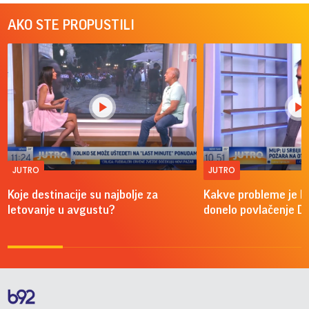
AKO STE PROPUSTILI
JUTRO
JUTRO
Koje destinacije su najbolje za
Kakve probleme je 
letovanje u avgustu?
donelo povlačenje D