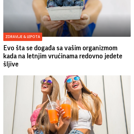
ZDRAVLJE & LEPOTA
Evo šta se događa sa vašim organizmom
kada na letnjim vrućinama redovno jedete
šljive