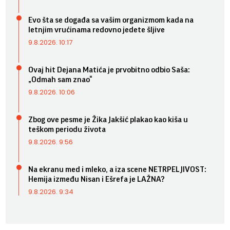
Evo šta se događa sa vašim organizmom kada na
letnjim vrućinama redovno jedete šljive
9.8.2026. 10:17
Ovaj hit Dejana Matića je prvobitno odbio Saša:
„Odmah sam znao“
9.8.2026. 10:06
Zbog ove pesme je Žika Jakšić plakao kao kiša u
teškom periodu života
9.8.2026. 9:56
Na ekranu med i mleko, a iza scene NETRPELJIVOST:
Hemija između Nisan i Ešrefa je LAŽNA?
9.8.2026. 9:34