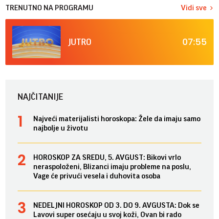
TRENUTNO NA PROGRAMU
Vidi sve
07:55
JUTRO
NAJČITANIJE
Najveći materijalisti horoskopa: Žele da imaju samo
najbolje u životu
HOROSKOP ZA SREDU, 5. AVGUST: Bikovi vrlo
neraspoloženi, Blizanci imaju probleme na poslu,
Vage će privući vesela i duhovita osoba
NEDELJNI HOROSKOP OD 3. DO 9. AVGUSTA: Dok se
Lavovi super osećaju u svoj koži, Ovan bi rado