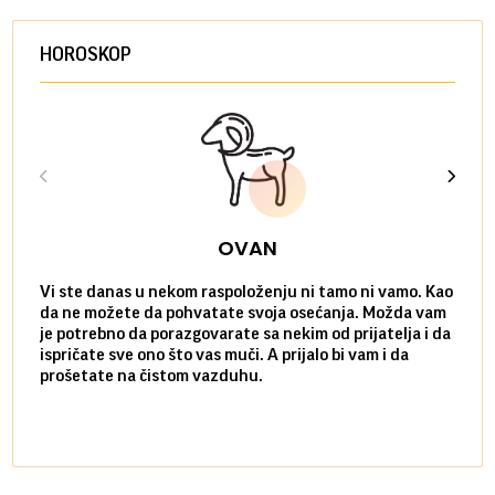
HOROSKOP
OVAN
Vi ste danas u nekom raspoloženju ni tamo ni vamo. Kao
Danas
da ne možete da pohvatate svoja osećanja. Možda vam
posve
je potrebno da porazgovarate sa nekim od prijatelja i da
susre
ispričate sve ono što vas muči. A prijalo bi vam i da
volel
prošetate na čistom vazduhu.
način