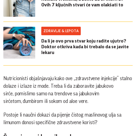
Ovih 7 ključnih stvari će vam olakšati to
ZDRAVLJE & LEPOTA
Da li je ovo prva stvar koju radite ujutro?
Doktor otkriva kada bi trebalo da se javite
lekaru
Nutricionisti objašnjavaju kako ove „zdravstvene injekcije“ stalno
dolaze i izlaze iz mode. Treba li da zaboravite jabukovo
sirće, pomislimo samo na trendove sa jabukovim
sirćetom, đumbirom ili sokom od aloe vere.
Postoje li naučni dokazi da pijenje čistog maslinovog ulja sa
limunom donosi specifične zdravstvene koristi?