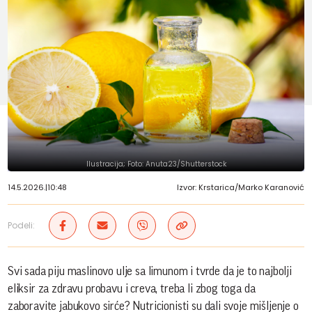
Ilustracija; Foto: Anuta23/Shutterstock
14.5.2026.
|
10:48
Izvor: Krstarica/Marko Karanović
Podeli:
Svi sada piju maslinovo ulje sa limunom i tvrde da je to najbolji
eliksir za zdravu probavu i creva, treba li zbog toga da
zaboravite jabukovo sirće? Nutricionisti su dali svoje mišljenje o