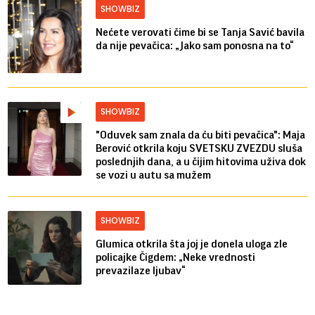
SHOWBIZ
Nećete verovati čime bi se Tanja Savić bavila
da nije pevačica: „Jako sam ponosna na to“
SHOWBIZ
"Oduvek sam znala da ću biti pevačica": Maja
Berović otkrila koju SVETSKU ZVEZDU sluša
poslednjih dana, a u čijim hitovima uživa dok
se vozi u autu sa mužem
SHOWBIZ
Glumica otkrila šta joj je donela uloga zle
policajke Čigdem: „Neke vrednosti
prevazilaze ljubav“