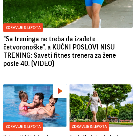
ZDRAVLJE & LEPOTA
"Sa treninga ne treba da izađete
četvoronoške", a KUĆNI POSLOVI NISU
TRENING: Saveti fitnes trenera za žene
posle 40. (VIDEO)
ZDRAVLJE & LEPOTA
ZDRAVLJE & LEPOTA