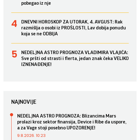
pobegao iz nje
DNEVNI HOROSKOP ZA UTORAK, 4. AVGUST: Rak
razmišlja o osobi iz PROŠLOSTI, Lav dobija ponudu
koja se ne ODBIJA
NEDELJNA ASTRO PROGNOZA VLADIMIRA VLAJIĆA:
Sve pršti od strasti i flerta, jedan znak čeka VELIKO
IZNENAĐENJE!
NAJNOVIJE
NEDELJNA ASTRO PROGNOZA: Blizancima Mars
prolazi kroz sektor finansija, Device i Ribe da uspore,
a za Vage stoji posebno UPOZORENJE!
9.8.2026. 10:23