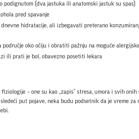
 podignutom (dva jastuka ili anatomski jastuk su spas)
lkohola pred spavanje
i dnevne hidratacije, ali izbegavati preterano konzumiran
 područje oko očiju i obratiti pažnju na moguće alergijske
i ili prati je bol, obavezno posetiti lekara
fiziologije – one su kao „zapis“ stresa, umora i svih onih 
e sledeći put pojave, neka budu podsetnik da je vreme za 
ebi.