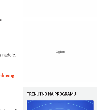
ju
a nadole.
rahovog,
TRENUTNO NA PROGRAMU