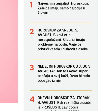
Najveći materijalisti horoskopa:
Žele da imaju samo najbolje u
životu
HOROSKOP ZA SREDU, 5.
AVGUST: Bikovi vrlo
neraspoloženi, Blizanci imaju
probleme na poslu, Vage će
privući vesela i duhovita osoba
NEDELJNI HOROSKOP OD 3. DO 9.
AVGUSTA: Dok se Lavovi super
osećaju u svoj koži, Ovan bi rado
pobegao iz nje
DNEVNI HOROSKOP ZA UTORAK,
4. AVGUST: Rak razmišlja o osobi
iz PROŠLOSTI, Lav dobija