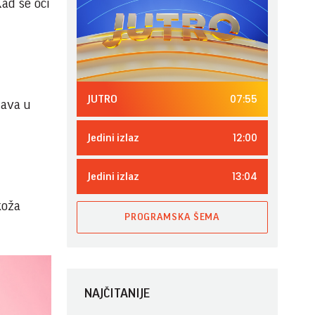
Kad se oči
07:55
JUTRO
žava u
12:00
Jedini izlaz
13:04
Jedini izlaz
koža
PROGRAMSKA ŠEMA
NAJČITANIJE