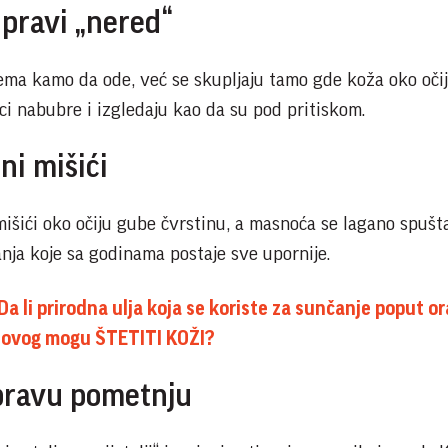
a pravi „nered“
nema kamo da ode, već se skupljaju tamo gde koža oko oči
ci nabubre i izgledaju kao da su pod pritiskom.
ni mišići
išići oko očiju gube čvrstinu, a masnoća se lagano spušt
anja koje sa godinama postaje sve upornije.
li prirodna ulja koja se koriste za sunčanje poput o
novog mogu ŠTETITI KOŽI?
 pravu pometnju