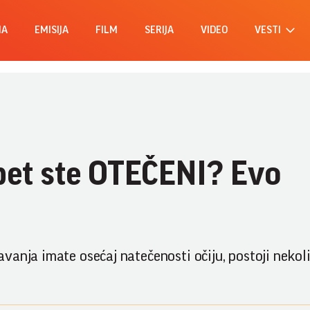
MA
EMISIJA
FILM
SERIJA
VIDEO
VESTI
 opet ste OTEČENI? Evo
vanja imate osećaj natečenosti očiju, postoji nekol