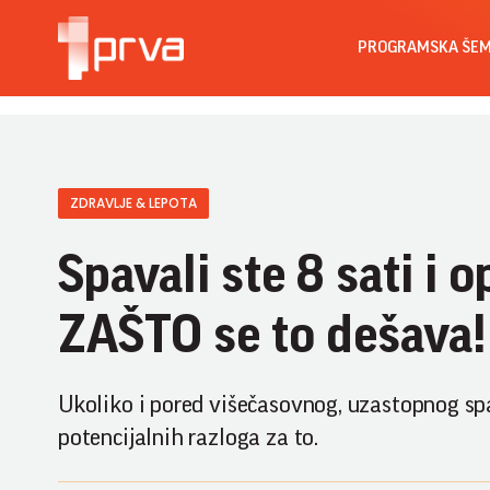
PROGRAMSKA ŠE
ZDRAVLJE & LEPOTA
Spavali ste 8 sati i
ZAŠTO se to dešava!
Ukoliko i pored višečasovnog, uzastopnog spa
potencijalnih razloga za to.