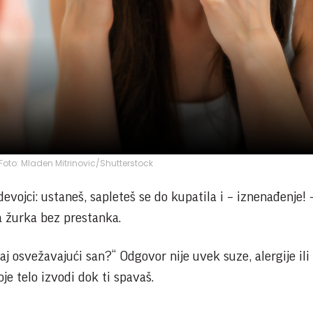
; Foto: Mladen Mitrinovic/Shutterstock
devojci: ustaneš, sapleteš se do kupatila i – iznenađenje! 
a žurka bez prestanka.
naj osvežavajući san?“ Odgovor nije uvek suze, alergije il
je telo izvodi dok ti spavaš.