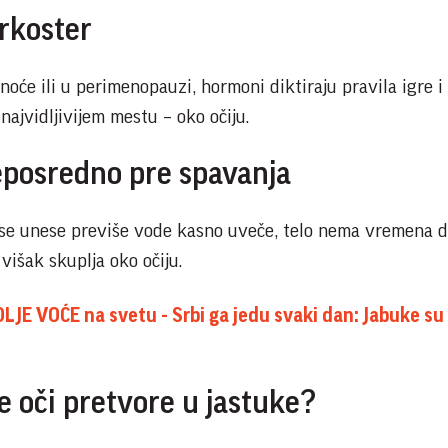
rkoster
oće ili u perimenopauzi, hormoni diktiraju pravila igre i 
najvidljivijem mestu – oko očiju.
eposredno pre spavanja
ko se unese previše vode kasno uveče, telo nema vremena d
višak skuplja oko očiju.
OLJE VOĆE na svetu - Srbi ga jedu svaki dan: Jabuke su 
e oči pretvore u jastuke?