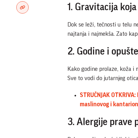
1. Gravitacija koj
Dok se leži, tečnosti u telu 
najtanja i najmekša. Zato kap
2. Godine i opušte
Kako godine prolaze, koža i m
Sve to vodi do jutarnjeg otic
STRUČNJAK OTKRIVA: Da 
maslinovog i kantario
3. Alergije prave