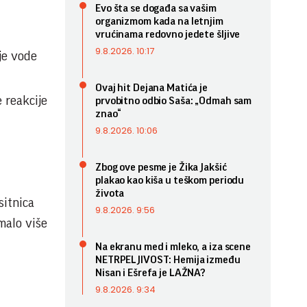
Evo šta se događa sa vašim
organizmom kada na letnjim
vrućinama redovno jedete šljive
9.8.2026. 10:17
je vode
Ovaj hit Dejana Matića je
 reakcije
prvobitno odbio Saša: „Odmah sam
znao“
9.8.2026. 10:06
Zbog ove pesme je Žika Jakšić
plakao kao kiša u teškom periodu
života
sitnica
9.8.2026. 9:56
malo više
Na ekranu med i mleko, a iza scene
NETRPELJIVOST: Hemija između
Nisan i Ešrefa je LAŽNA?
9.8.2026. 9:34