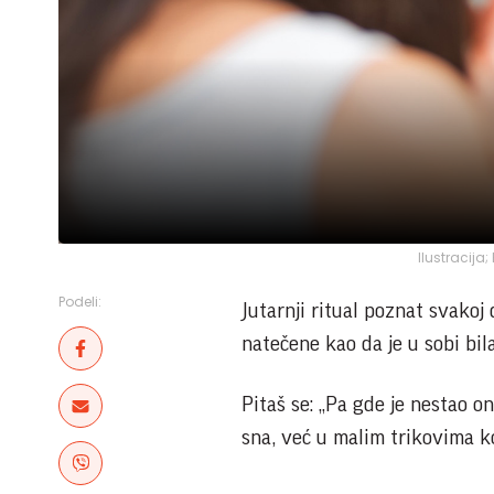
Ilustracija
Podeli:
Jutarnji ritual poznat svakoj 
natečene kao da je u sobi bil
Pitaš se: „Pa gde je nestao o
sna, već u malim trikovima ko