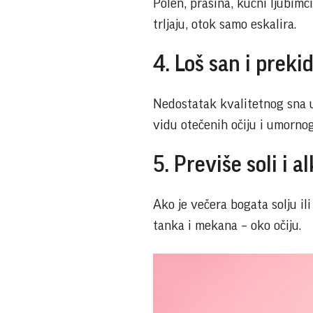
Polen, prašina, kućni ljubimci 
trljaju, otok samo eskalira.
4. Loš san i preki
Nedostatak kvalitetnog sna us
vidu otečenih očiju i umornog
5. Previše soli i 
Ako je večera bogata solju il
tanka i mekana – oko očiju.