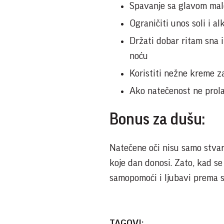
Spavanje sa glavom malo
Ograničiti unos soli i a
Držati dobar ritam sna 
noću
Koristiti nežne kreme za
Ako natečenost ne prolaz
Bonus za dušu:
Natečene oči nisu samo stvar 
koje dan donosi. Zato, kad s
samopomoći i ljubavi prema s
TAGOVI: