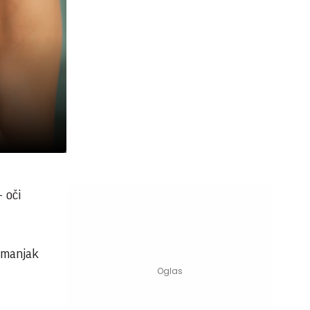
– oči
i manjak