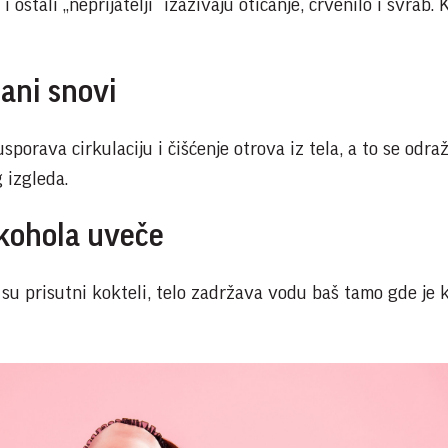
i ostali „neprijatelji“ izazivaju oticanje, crvenilo i svrab. 
dani snovi
porava cirkulaciju i čišćenje otrova iz tela, a to se odra
 izgleda.
alkohola uveče
i su prisutni kokteli, telo zadržava vodu baš tamo gde je 