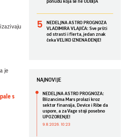
ponudu koja se ne ODBIJA
NEDELJNA ASTRO PROGNOZA
izazivaju
VLADIMIRA VLAJIĆA: Sve pršti
od strasti i flerta, jedan znak
čeka VELIKO IZNENAĐENJE!
a je
NAJNOVIJE
NEDELJNA ASTRO PROGNOZA:
pale s
Blizancima Mars prolazi kroz
sektor finansija, Device i Ribe da
uspore, a za Vage stoji posebno
UPOZORENJE!
9.8.2026. 10:23