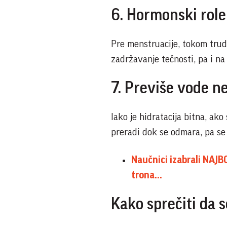
6. Hormonski role
Pre menstruacije, tokom trudn
zadržavanje tečnosti, pa i na 
7. Previše vode n
Iako je hidratacija bitna, a
preradi dok se odmara, pa se 
Naučnici izabrali NAJB
trona...
Kako sprečiti da s