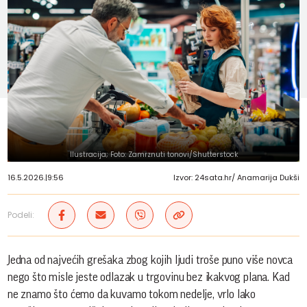
Ilustracija; Foto: Zamrznuti tonovi/Shutterstock
16.5.2026.
|
9:56
Izvor: 24sata.hr/ Anamarija Dukši
Podeli:
Jedna od najvećih grešaka zbog kojih ljudi troše puno više novca
nego što misle jeste odlazak u trgovinu bez ikakvog plana. Kad
ne znamo što ćemo da kuvamo tokom nedelje, vrlo lako