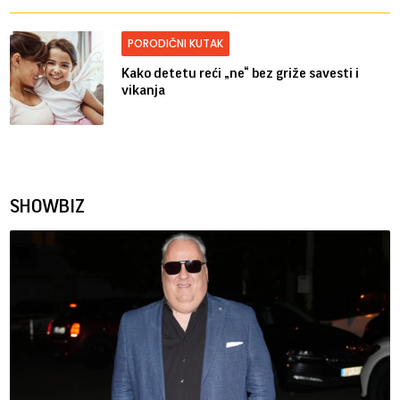
PORODIČNI KUTAK
Kako detetu reći „ne“ bez griže savesti i
vikanja
SHOWBIZ