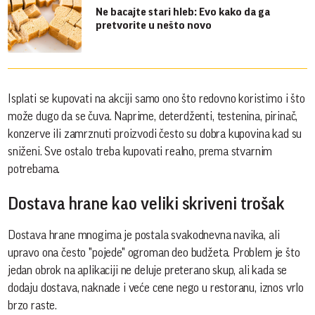
Ne bacajte stari hleb: Evo kako da ga
pretvorite u nešto novo
Isplati se kupovati na akciji samo ono što redovno koristimo i što
može dugo da se čuva. Naprime, deterdženti, testenina, pirinač,
konzerve ili zamrznuti proizvodi često su dobra kupovina kad su
sniženi. Sve ostalo treba kupovati realno, prema stvarnim
potrebama.
Dostava hrane kao veliki skriveni trošak
Dostava hrane mnogima je postala svakodnevna navika, ali
upravo ona često "pojede" ogroman deo budžeta. Problem je što
jedan obrok na aplikaciji ne deluje preterano skup, ali kada se
dodaju dostava, naknade i veće cene nego u restoranu, iznos vrlo
brzo raste.