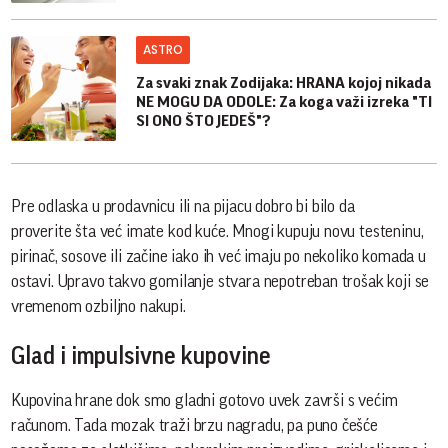
ASTRO
Za svaki znak Zodijaka: HRANA kojoj nikada
NE MOGU DA ODOLE: Za koga važi izreka "TI
SI ONO ŠTO JEDEŠ"?
Pre odlaska u prodavnicu ili na pijacu dobro bi bilo da
proverite šta već imate kod kuće. Mnogi kupuju novu testeninu,
pirinač, sosove ili začine iako ih već imaju po nekoliko komada u
ostavi. Upravo takvo gomilanje stvara nepotreban trošak koji se
vremenom ozbiljno nakupi.
Glad i impulsivne kupovine
Kupovina hrane dok smo gladni gotovo uvek završi s većim
računom. Tada mozak traži brzu nagradu, pa puno češće