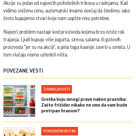
Akcije su jedan od najvećih psiholoških trikova u radnjama. Kad
vidimo sniženu cenu, automatski imamo osećaj da štedimo, iako
često kupujemo stvari koje nam uopšte nisu potrebne.
Najveći problem nastaje kod proizvoda kojima brzo ističe rok
trajanja. Ljudi kupuju više jogurta, sireva, salama ili gotovih
proizvoda "jer su na akciji", a pola toga kasnije završi u smeću. U
tom slučaju nismo uštedeli ništa.
POVEZANE VESTI
ZANIMLJIVOSTI
Greška koju mnogi prave nakon praznika:
Zašto frižider nikako ne sme da vam bude
pretrpan hranom?
PORODIČNI KUTAK