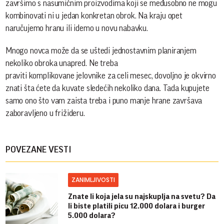
završimo s nasumičnim proizvodima koji se međusobno ne mogu
kombinovati ni u jedan konkretan obrok. Na kraju opet
naručujemo hranu ili idemo u novu nabavku.
Mnogo novca može da se uštedi jednostavnim planiranjem
nekoliko obroka unapred. Ne treba
praviti komplikovane jelovnike za celi mesec, dovoljno je okvirno
znati šta ćete da kuvate sledećih nekoliko dana. Tada kupujete
samo ono što vam zaista treba i puno manje hrane završava
zaboravljeno u frižideru.
POVEZANE VESTI
ZANIMLJIVOSTI
Znate li koja jela su najskuplja na svetu? Da
li biste platili picu 12.000 dolara i burger
5.000 dolara?