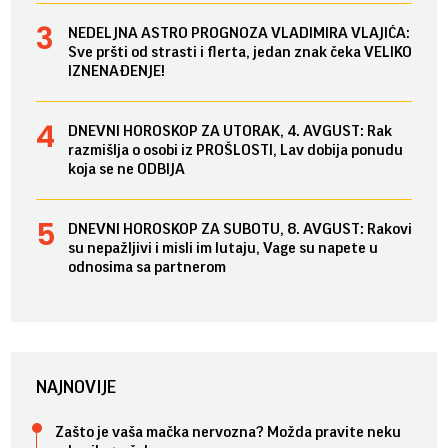
NEDELJNA ASTRO PROGNOZA VLADIMIRA VLAJIĆA:
Sve pršti od strasti i flerta, jedan znak čeka VELIKO
IZNENAĐENJE!
DNEVNI HOROSKOP ZA UTORAK, 4. AVGUST: Rak
razmišlja o osobi iz PROŠLOSTI, Lav dobija ponudu
koja se ne ODBIJA
DNEVNI HOROSKOP ZA SUBOTU, 8. AVGUST: Rakovi
su nepažljivi i misli im lutaju, Vage su napete u
odnosima sa partnerom
NAJNOVIJE
Zašto je vaša mačka nervozna? Možda pravite neku