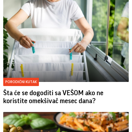
PORODIČNI KUTAK
Šta će se dogoditi sa VEŠOM ako ne
koristite omekšivač mesec dana?