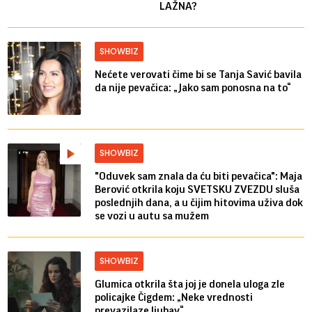
LAŽNA?
SHOWBIZ
Nećete verovati čime bi se Tanja Savić bavila
da nije pevačica: „Jako sam ponosna na to“
SHOWBIZ
"Oduvek sam znala da ću biti pevačica": Maja
Berović otkrila koju SVETSKU ZVEZDU sluša
poslednjih dana, a u čijim hitovima uživa dok
se vozi u autu sa mužem
SHOWBIZ
Glumica otkrila šta joj je donela uloga zle
policajke Čigdem: „Neke vrednosti
prevazilaze ljubav“