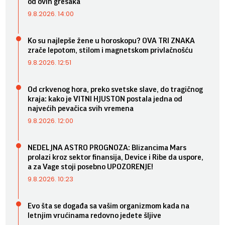
od ovih grešaka
9.8.2026. 14:00
Ko su najlepše žene u horoskopu? OVA TRI ZNAKA
zrače lepotom, stilom i magnetskom privlačnošću
9.8.2026. 12:51
Od crkvenog hora, preko svetske slave, do tragičnog
kraja: kako je VITNI HJUSTON postala jedna od
najvećih pevačica svih vremena
9.8.2026. 12:00
NEDELJNA ASTRO PROGNOZA: Blizancima Mars
prolazi kroz sektor finansija, Device i Ribe da uspore,
a za Vage stoji posebno UPOZORENJE!
9.8.2026. 10:23
Evo šta se događa sa vašim organizmom kada na
letnjim vrućinama redovno jedete šljive