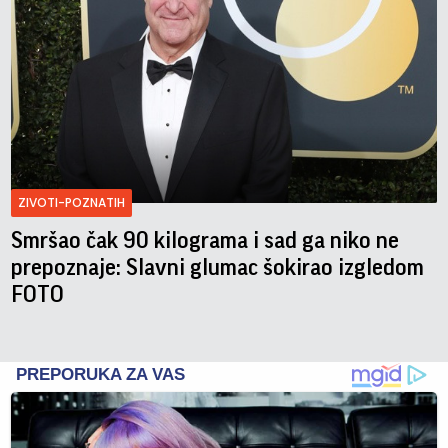
ZIVOTI-POZNATIH
Smršao čak 90 kilograma i sad ga niko ne
prepoznaje: Slavni glumac šokirao izgledom
FOTO