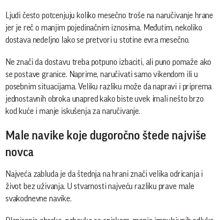
Ljudi često potcenjuju koliko mesečno troše na naručivanje hrane
jer je reč o manjim pojedinačnim iznosima. Međutim, nekoliko
dostava nedeljno lako se pretvori u stotine evra mesečno.
Ne znači da dostavu treba potpuno izbaciti, ali puno pomaže ako
se postave granice. Naprime, naručivati samo vikendom ili u
posebnim situacijama. Veliku razliku može da napravi i priprema
jednostavnih obroka unapred kako biste uvek imali nešto brzo
kod kuće i manje iskušenja za naručivanje.
Male navike koje dugoročno štede najviše
novca
Najveća zabluda je da štednja na hrani znači velika odricanja i
život bez uživanja. U stvarnosti najveću razliku prave male
svakodnevne navike.