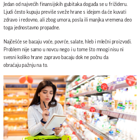
Jedan od najvećih finansijskih gubitaka događa se u frižideru.
Ljudi često kupuju previše sveže hrane s idejom da će kuvati
zdravo i redovno, ali zbog umora, posla ili manjka vremena deo
toga jednostavno propadne.
Najčešće se bacaju voće, povrće, salate, hleb i mlečni proizvodi.
Problem nije samo u novcu nego i u tome što mnogi nisu ni
svesni koliko hrane zapravo bacaju dok ne počnu da
obraćaju pažnju na to.