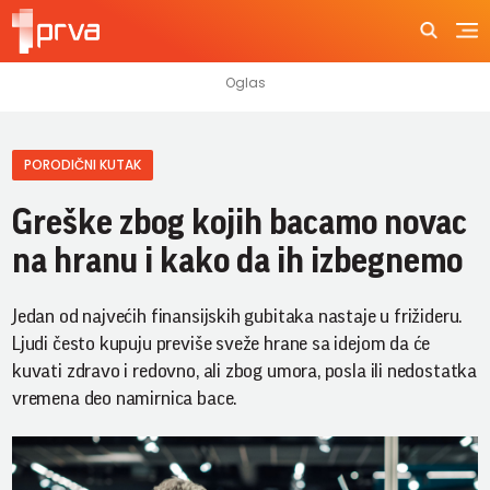
PORODIČNI KUTAK
Greške zbog kojih bacamo novac
na hranu i kako da ih izbegnemo
Jedan od najvećih finansijskih gubitaka nastaje u frižideru.
Ljudi često kupuju previše sveže hrane sa idejom da će
kuvati zdravo i redovno, ali zbog umora, posla ili nedostatka
vremena deo namirnica bace.