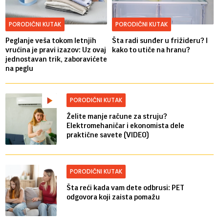
PORODIČNI KUTAK
PORODIČNI KUTAK
Peglanje veša tokom letnjih
Šta radi sunđer u frižideru? I
vrućina je pravi izazov: Uz ovaj
kako to utiče na hranu?
jednostavan trik, zaboravićete
na peglu
PORODIČNI KUTAK
Želite manje račune za struju?
Elektromehaničar i ekonomista dele
praktične savete (VIDEO)
PORODIČNI KUTAK
Šta reći kada vam dete odbrusi: PET
odgovora koji zaista pomažu