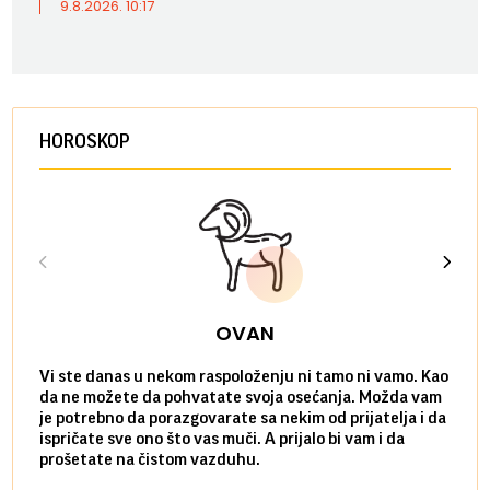
9.8.2026. 10:17
HOROSKOP
OVAN
Vi ste danas u nekom raspoloženju ni tamo ni vamo. Kao
Danas
da ne možete da pohvatate svoja osećanja. Možda vam
posve
je potrebno da porazgovarate sa nekim od prijatelja i da
susre
ispričate sve ono što vas muči. A prijalo bi vam i da
volel
prošetate na čistom vazduhu.
način