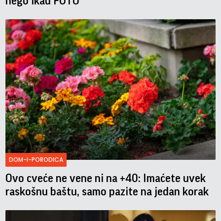
nego ikad FOTO
DOM-I-PORODICA
Ovo cveće ne vene ni na +40: Imaćete uvek
raskošnu baštu, samo pazite na jedan korak