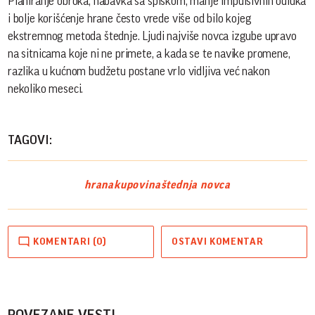
Planiranje obroka, nabavka sa spiskom, manje impulsivnih odluka
i bolje korišćenje hrane često vrede više od bilo kojeg
ekstremnog metoda štednje. Ljudi najviše novca izgube upravo
na sitnicama koje ni ne primete, a kada se te navike promene,
razlika u kućnom budžetu postane vrlo vidljiva već nakon
nekoliko meseci.
TAGOVI:
hrana
kupovina
štednja novca
KOMENTARI (0)
OSTAVI KOMENTAR