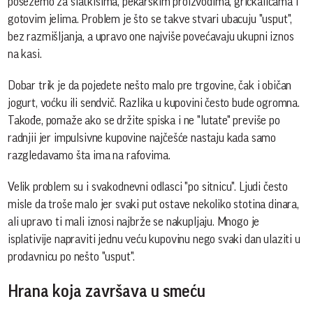
posežemo za slatkišima, pekarskim proizvodima, grickalicama i
gotovim jelima. Problem je što se takve stvari ubacuju "usput",
bez razmišljanja, a upravo one najviše povećavaju ukupni iznos
na kasi.
Dobar trik je da pojedete nešto malo pre trgovine, čak i običan
jogurt, voćku ili sendvič. Razlika u kupovini često bude ogromna.
Takođe, pomaže ako se držite spiska i ne "lutate" previše po
radnjii jer impulsivne kupovine najčešće nastaju kada samo
razgledavamo šta ima na rafovima.
Velik problem su i svakodnevni odlasci "po sitnicu". Ljudi često
misle da troše malo jer svaki put ostave nekoliko stotina dinara,
ali upravo ti mali iznosi najbrže se nakupljaju. Mnogo je
isplativije napraviti jednu veću kupovinu nego svaki dan ulaziti u
prodavnicu po nešto "usput".
Hrana koja završava u smeću