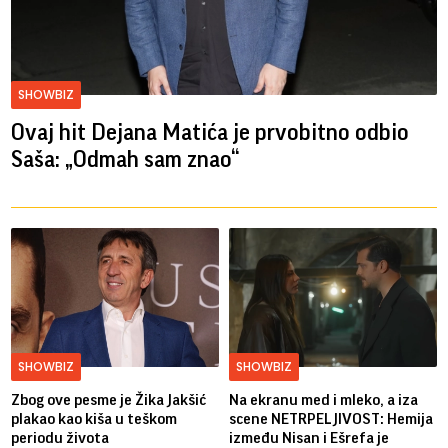
SHOWBIZ
Ovaj hit Dejana Matića je prvobitno odbio
Saša: „Odmah sam znao“
SHOWBIZ
SHOWBIZ
Zbog ove pesme je Žika Jakšić
Na ekranu med i mleko, a iza
plakao kao kiša u teškom
scene NETRPELJIVOST: Hemija
periodu života
između Nisan i Ešrefa je