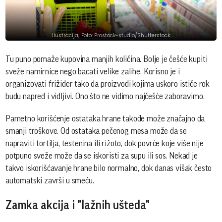
Ilustracija; Foto: Prostock-studio/Shutterstock
Tu puno pomaže kupovina manjih količina. Bolje je češće kupiti
sveže namirnice nego bacati velike zalihe. Korisno je i
organizovati frižider tako da proizvodi kojima uskoro ističe rok
budu napred i vidljivi. Ono što ne vidimo najčešće zaboravimo.
Pametno korišćenje ostataka hrane takođe može značajno da
smanji troškove. Od ostataka pečenog mesa može da se
napraviti tortilja, testenina ili rižoto, dok povrće koje više nije
potpuno sveže može da se iskoristi za supu ili sos. Nekad je
takvo iskorišćavanje hrane bilo normalno, dok danas višak često
automatski završi u smeću.
Zamka akcija i "lažnih ušteda"