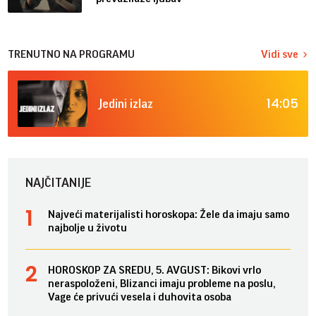
TRENUTNO NA PROGRAMU
Vidi sve
14:05
Jedini izlaz
NAJČITANIJE
Najveći materijalisti horoskopa: Žele da imaju samo
najbolje u životu
HOROSKOP ZA SREDU, 5. AVGUST: Bikovi vrlo
neraspoloženi, Blizanci imaju probleme na poslu,
Vage će privući vesela i duhovita osoba