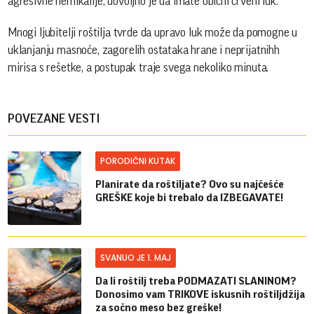
agresivne hemikalije, dovoljno je da imate obični crveni luk.
Mnogi ljubitelji roštilja tvrde da upravo luk može da pomogne u
uklanjanju masnoće, zagorelih ostataka hrane i neprijatnihh
mirisa s rešetke, a postupak traje svega nekoliko minuta.
POVEZANE VESTI
PORODIČNI KUTAK
Planirate da roštiljate? Ovo su najčešće
GREŠKE koje bi trebalo da IZBEGAVATE!
SVANUO JE 1. MAJ
Da li roštilj treba PODMAZATI SLANINOM?
Donosimo vam TRIKOVE iskusnih roštiljdžija
za sočno meso bez greške!