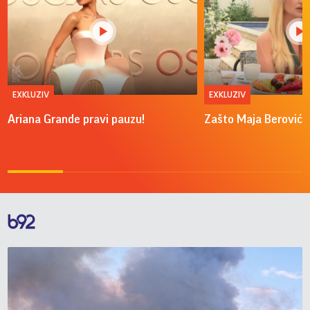
EXKLUZIV
EXKLUZIV
Ariana Grande pravi pauzu!
Zašto Maja Berović v