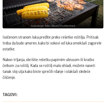
Ilustracija; Foto: Olezzo/Shutterstock
Isečenom stranom luka pređite preko rešetke roštilja. Pritisak
treba da bude umeren, kako bi sokovi od luka omekšali zagorele
ostatke.
Nakon trljanja, obrišite rešetku papirnim ubrusom ili kratko
četkom za roštilj. Kada se roštilj malo ohladi, možete naneti
tanak sloj ulja kako biste sprečili rđanje i olakšali sledeće
čišćenje.
TAGOVI: