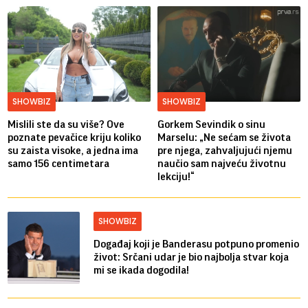
SHOWBIZ
SHOWBIZ
Mislili ste da su više? Ove
Gorkem Sevindik o sinu
poznate pevačice kriju koliko
Marselu: „Ne sećam se života
su zaista visoke, a jedna ima
pre njega, zahvaljujući njemu
samo 156 centimetara
naučio sam najveću životnu
lekciju!“
SHOWBIZ
Događaj koji je Banderasu potpuno promenio
život: Srčani udar je bio najbolja stvar koja
mi se ikada dogodila!