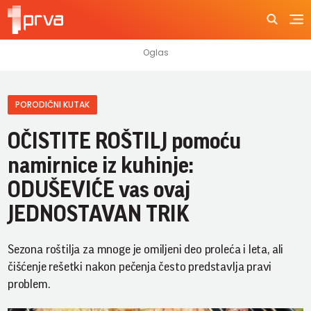
PORODIČNI KUTAK
OČISTITE ROŠTILJ pomoću
namirnice iz kuhinje:
ODUŠEVIĆE vas ovaj
JEDNOSTAVAN TRIK
Sezona roštilja za mnoge je omiljeni deo proleća i leta, ali
čišćenje rešetki nakon pečenja često predstavlja pravi
problem.