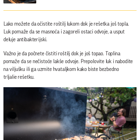
Lako možete da očistite roštilj lukom dok je rešetka još topla.
Luk pomaže da se masnoća i zagoreli ostaci odvoje, a usput
deluje antibakterijski.
Važno je da počnete čistiti roštilj dok je još topao. Toplina
pomaže da se nečistoće lakše odvoje. Prepolovite luk i nabodite
na viljušku ili ga uzmite hvataljkom kako biste bezbedno
trljalie rešetku.