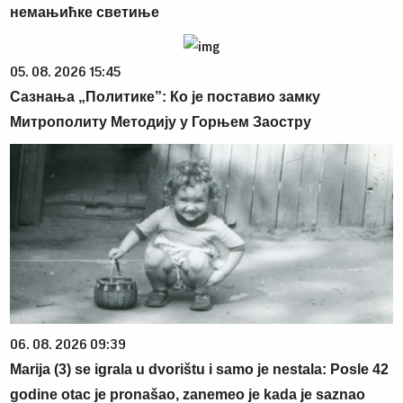
немањићке светиње
05. 08. 2026 15:45
Сазнања „Политике”: Ко је поставио замку
Митрополиту Методију у Горњем Заостру
06. 08. 2026 09:39
Marija (3) se igrala u dvorištu i samo je nestala: Posle 42
godine otac je pronašao, zanemeo je kada je saznao