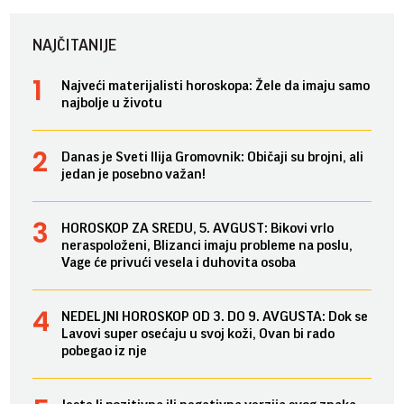
NAJČITANIJE
Najveći materijalisti horoskopa: Žele da imaju samo
najbolje u životu
Danas je Sveti Ilija Gromovnik: Običaji su brojni, ali
jedan je posebno važan!
HOROSKOP ZA SREDU, 5. AVGUST: Bikovi vrlo
neraspoloženi, Blizanci imaju probleme na poslu,
Vage će privući vesela i duhovita osoba
NEDELJNI HOROSKOP OD 3. DO 9. AVGUSTA: Dok se
Lavovi super osećaju u svoj koži, Ovan bi rado
pobegao iz nje