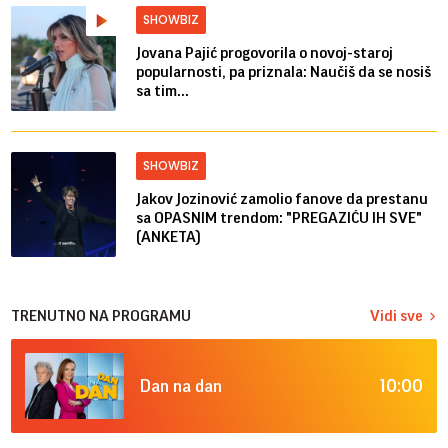
SHOWBIZ
Jovana Pajić progovorila o novoj-staroj
popularnosti, pa priznala: Naučiš da se nosiš
sa tim...
SHOWBIZ
Jakov Jozinović zamolio fanove da prestanu
sa OPASNIM trendom: "PREGAZIĆU IH SVE"
(ANKETA)
TRENUTNO NA PROGRAMU
Vidi sve
10:00
Dan na dan