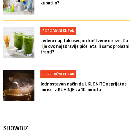
kupatilo?
PORODIČNI KUTAK
Ledeni napitak osvojio društvene mreže: Da
li je ovo najzdravije piće leta ili samo prolazni
trend?
PORODIČNI KUTAK
Jednostavan način da UKLONITE neprijatne
mirise iz KUHINJE za 10 minuta
SHOWBIZ