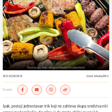
Ilustracija; Foto: fotogurmespb/Shutterstock
16.5.2026.
|
8:13
Izvor: klix.ba/N.C.
Podeli:
Ipak, postoji jednostavan trik koji ne zahteva skupa sredstva niti