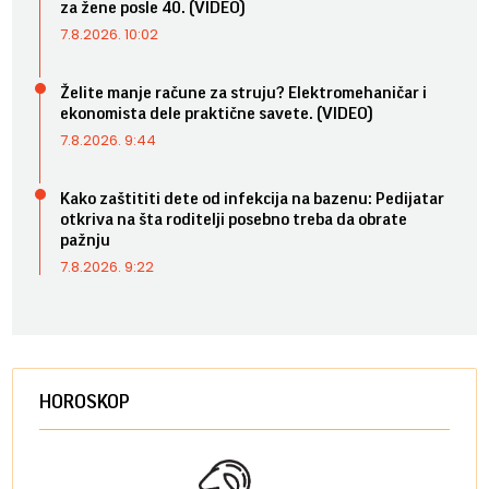
za žene posle 40. (VIDEO)
7.8.2026. 10:02
Želite manje račune za struju? Elektromehaničar i
ekonomista dele praktične savete. (VIDEO)
7.8.2026. 9:44
Kako zaštititi dete od infekcija na bazenu: Pedijatar
otkriva na šta roditelji posebno treba da obrate
pažnju
7.8.2026. 9:22
HOROSKOP