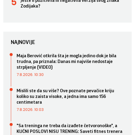
Jeste li pozitivna ili negativna verzija svog znaka
Zodijaka?
NAJNOVIJE
Maja Berović otkrila šta je mogla jedino dok je bila
trudna, pa priznala: Danas mi najviše nedostaje
strpljenje (VIDEO)
7.8.2026. 10:30
Mislili ste da su više? Ove poznate pevačice kriju
koliko su zaista visoke, a jedna ima samo 156
centimetara
7.8.2026. 10:03
"Sa treninga ne treba da izađete četvoronoške", a
KUĆNI POSLOVI NISU TRENING: Saveti fitnes trenera