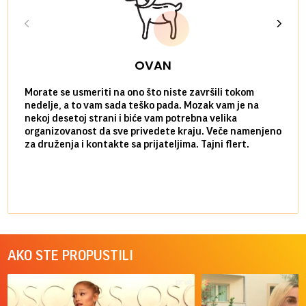
OVAN
Morate se usmeriti na ono što niste završili tokom
Sve n
nedelje, a to vam sada teško pada. Mozak vam je na
potpu
nekoj desetoj strani i biće vam potrebna velika
stvar
organizovanost da sve privedete kraju. Veče namenjeno
tempo
za druženja i kontakte sa prijateljima. Tajni flert.
najbl
AKO STE PROPUSTILI