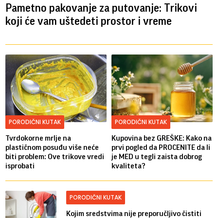
Pametno pakovanje za putovanje: Trikovi
koji će vam uštedeti prostor i vreme
PORODIČNI KUTAK
PORODIČNI KUTAK
Tvrdokorne mrlje na
Kupovina bez GREŠKE: Kako na
plastičnom posuđu više neće
prvi pogled da PROCENITE da li
biti problem: Ove trikove vredi
je MED u tegli zaista dobrog
isprobati
kvaliteta?
PORODIČNI KUTAK
Kojim sredstvima nije preporučljivo čistiti