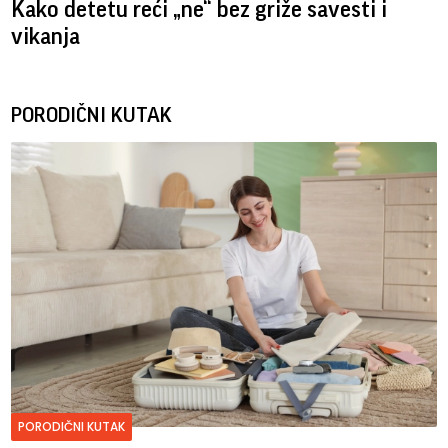
Kako detetu reći „ne“ bez griže savesti i
vikanja
PORODIČNI KUTAK
PORODIČNI KUTAK