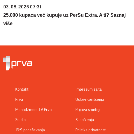
03. 08. 2026 07:31
25.000 kupaca već kupuje uz PerSu Extra. A ti? Saznaj
više
Kontakt
Impresum sajta
Prva
Uslovi korišćenja
Menadžment TV Prva
Prijava smetnji
Studio
Saopštenja
16:9 podešavanja
Politika privatnosti