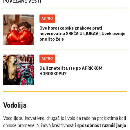
POVEZANE VESTI
ASTRO
Ove horoskopske znakove prati
neverovatna SREĆA U LJUBAVI: Uvek osvoje
ono što žele
ASTRO
Da li znate šta ste po AFRIČKOM
HOROSKOPU?
Vodolija
Vodolije su inovativne, drugačije i vole da rade na projektima koji
donose promene. Njihova kreativnost i
sposobnost razmišljanja