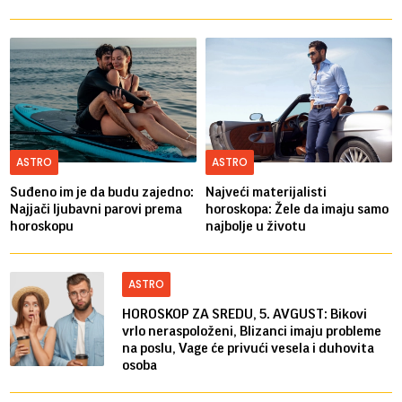
ASTRO
ASTRO
Suđeno im je da budu zajedno:
Najveći materijalisti
Najjači ljubavni parovi prema
horoskopa: Žele da imaju samo
horoskopu
najbolje u životu
ASTRO
HOROSKOP ZA SREDU, 5. AVGUST: Bikovi
vrlo neraspoloženi, Blizanci imaju probleme
na poslu, Vage će privući vesela i duhovita
osoba