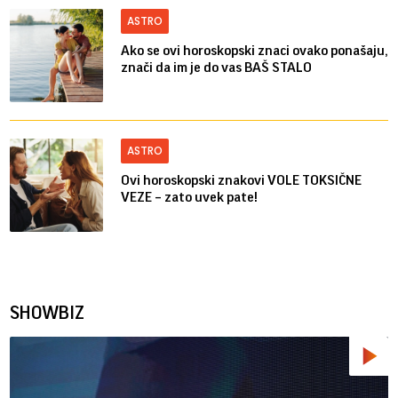
ASTRO
Ako se ovi horoskopski znaci ovako ponašaju,
znači da im je do vas BAŠ STALO
ASTRO
Ovi horoskopski znakovi VOLE TOKSIČNE
VEZE – zato uvek pate!
SHOWBIZ