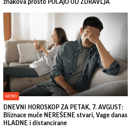
znakova prosto PUCAJU OD ZDRAVLJA
ASTRO
DNEVNI HOROSKOP ZA PETAK, 7. AVGUST:
Bliznace muče NEREŠENE stvari, Vage danas
HLADNE i distancirane