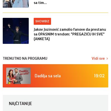
sa tim...
SHOWBIZ
Jakov Jozinović zamolio fanove da prestanu
sa OPASNIM trendom: "PREGAZIĆU IH SVE"
(ANKETA)
TRENUTNO NA PROGRAMU
Vidi sve
19:02
Dadilja sa sela
NAJČITANIJE