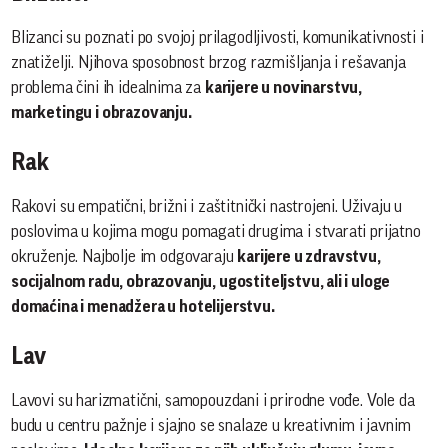
Blizanci su poznati po svojoj prilagodljivosti, komunikativnosti i
znatiželji. Njihova sposobnost brzog razmišljanja i rešavanja
problema čini ih idealnima za
karijere u novinarstvu,
marketingu i obrazovanju.
Rak
Rakovi su empatični, brižni i zaštitnički nastrojeni. Uživaju u
poslovima u kojima mogu pomagati drugima i stvarati prijatno
okruženje. Najbolje im odgovaraju
karijere u zdravstvu,
socijalnom radu, obrazovanju, ugostiteljstvu, ali i uloge
domaćina i menadžera u hotelijerstvu.
Lav
Lavovi su harizmatični, samopouzdani i prirodne vođe. Vole da
budu u centru pažnje i sjajno se snalaze u kreativnim i javnim