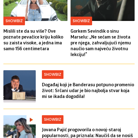
SHOWBIZ
SHOWBIZ
Mislili ste da su više? Ove
Gorkem Sevindik o sinu
poznate pevačice kriju koliko
Marselu: „Ne sećam se života
su zaista visoke, a jedna ima
pre njega, zahvaljujući njemu
samo 156 centimetara
naučio sam najveću životnu
lekciju!“
SHOWBIZ
Događaj koji je Banderasu potpuno promenio
život: Srčani udar je bio najbolja stvar koja
mi se ikada dogodila!
SHOWBIZ
Jovana Pajić progovorila o novoj-staroj
popularnosti, pa priznala: Naučiš da se nosiš