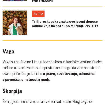
PARTNEROM!
ASTRO
Tri horoskopska znaka ove jeseni donose
odluke koje im potpuno MENJAJU ŽIVOTE!
Vaga
Vage su društvene i imaju izvrsne komunikacijske veštine. Osobe
rođene u ovom znaku su nepristrasne i mogu da vide obe strane
svake priče, što je korisno
u pravu, savetovanju, odnosima
s javnošću, umetnosti i modi.
Škorpija
Škorpije su inenzivne, strastvene i radoznale, zbog čega se