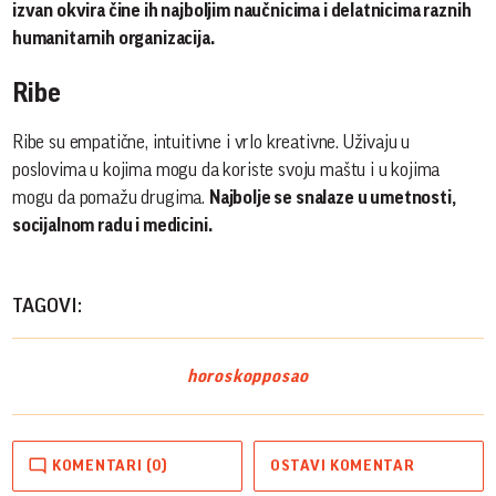
izvan okvira čine ih najboljim naučnicima i delatnicima raznih
humanitarnih organizacija.
Ribe
Ribe su empatične, intuitivne i vrlo kreativne. Uživaju u
poslovima u kojima mogu da koriste svoju maštu i u kojima
mogu da pomažu drugima.
Najbolje se snalaze u umetnosti,
socijalnom radu i medicini.
TAGOVI:
horoskop
posao
KOMENTARI (0)
OSTAVI KOMENTAR