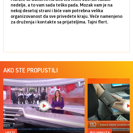
nedelje, a to vam sada teško pada. Mozak vam je na
potpu
nekoj desetoj strani i biće vam potrebna velika
stvar
organizovanost da sve privedete kraju. Veče namenjeno
tempo
za druženja i kontakte sa prijateljima. Tajni flert.
najbl
AKO STE PROPUSTILI
VESTI
150 MINUTA