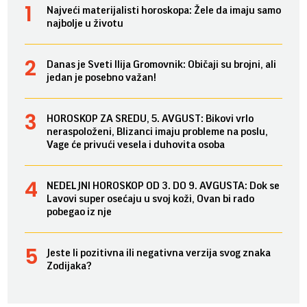
Najveći materijalisti horoskopa: Žele da imaju samo
najbolje u životu
Danas je Sveti Ilija Gromovnik: Običaji su brojni, ali
jedan je posebno važan!
HOROSKOP ZA SREDU, 5. AVGUST: Bikovi vrlo
neraspoloženi, Blizanci imaju probleme na poslu,
Vage će privući vesela i duhovita osoba
NEDELJNI HOROSKOP OD 3. DO 9. AVGUSTA: Dok se
Lavovi super osećaju u svoj koži, Ovan bi rado
pobegao iz nje
Jeste li pozitivna ili negativna verzija svog znaka
Zodijaka?