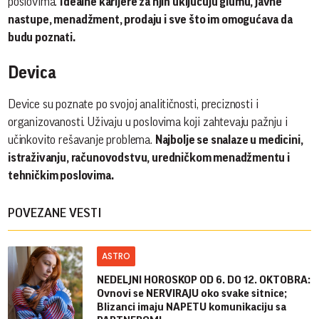
poslovima.
Idealne karijere za njih uključuju glumu, javne
nastupe, menadžment, prodaju i sve što im omogućava da
budu poznati.
Devica
Device su poznate po svojoj analitičnosti, preciznosti i
organizovanosti. Uživaju u poslovima koji zahtevaju pažnju i
učinkovito rešavanje problema.
Najbolje se snalaze u medicini,
istraživanju, računovodstvu, uredničkom menadžmentu i
tehničkim poslovima.
POVEZANE VESTI
ASTRO
NEDELJNI HOROSKOP OD 6. DO 12. OKTOBRA:
Ovnovi se NERVIRAJU oko svake sitnice;
Blizanci imaju NAPETU komunikaciju sa