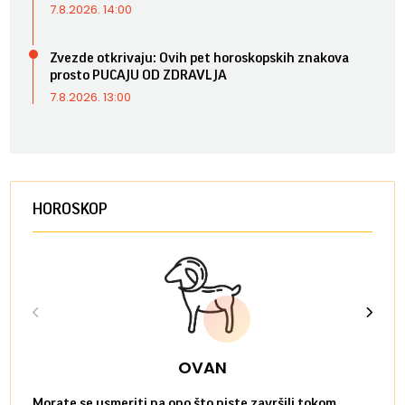
7.8.2026. 14:00
Zvezde otkrivaju: Ovih pet horoskopskih znakova
prosto PUCAJU OD ZDRAVLJA
7.8.2026. 13:00
HOROSKOP
OVAN
Morate se usmeriti na ono što niste završili tokom
Sve n