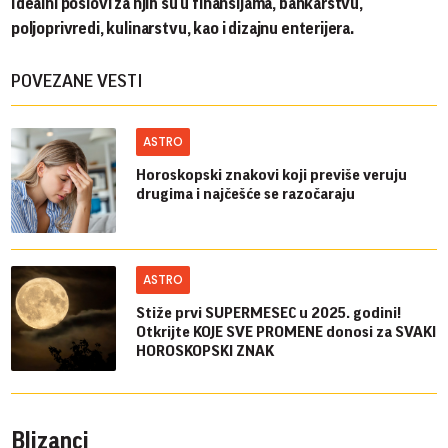
Idealni poslovi za njih su u finansijama, bankarstvu,
poljoprivredi, kulinarstvu, kao i dizajnu enterijera.
POVEZANE VESTI
ASTRO
Horoskopski znakovi koji previše veruju
drugima i najčešće se razočaraju
ASTRO
Stiže prvi SUPERMESEC u 2025. godini!
Otkrijte KOJE SVE PROMENE donosi za SVAKI
HOROSKOPSKI ZNAK
Blizanci