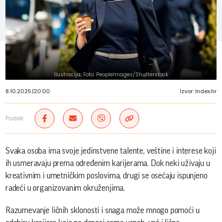
Ilustracija; Foto: PeopleImages/Shutterstock
8.10.2025.
|
20:00
Izvor: Index.hr
Podeli:
Svaka osoba ima svoje jedinstvene talente, veštine i interese koji
ih usmeravaju prema određenim karijerama. Dok neki uživaju u
kreativnim i umetničkim poslovima, drugi se osećaju ispunjeno
radeći u organizovanim okruženjima.
Razumevanje ličnih sklonosti i snaga može mnogo pomoći u