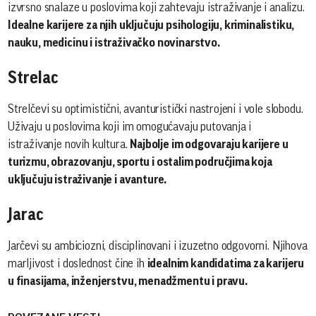
izvrsno snalaze u poslovima koji zahtevaju istraživanje i analizu.
Idealne karijere za njih uključuju psihologiju, kriminalistiku,
nauku, medicinu i istraživačko novinarstvo.
Strelac
Strelčevi su optimistični, avanturistički nastrojeni i vole slobodu.
Uživaju u poslovima koji im omogućavaju putovanja i
istraživanje novih kultura.
Najbolje im odgovaraju karijere u
turizmu, obrazovanju, sportu i ostalim područjima koja
uključuju istraživanje i avanture.
Jarac
Jarčevi su ambiciozni, disciplinovani i izuzetno odgovorni. Njihova
marljivost i doslednost čine ih
idealnim kandidatima za karijeru
u finasijama, inženjerstvu, menadžmentu i pravu.