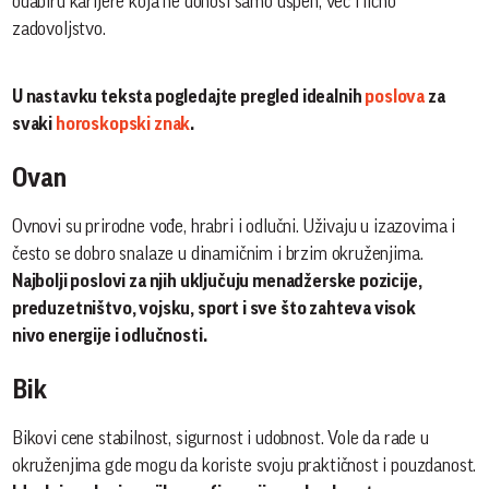
odabiru karijere koja ne donosi samo uspeh, već i lično
zadovoljstvo.
U nastavku teksta pogledajte pregled idealnih
poslova
za
svaki
horoskopski znak
.
Ovan
Ovnovi su prirodne vođe, hrabri i odlučni. Uživaju u izazovima i
često se dobro snalaze u dinamičnim i brzim okruženjima.
Najbolji poslovi za njih uključuju menadžerske pozicije,
preduzetništvo, vojsku, sport i sve što zahteva visok
nivo energije i odlučnosti.
Bik
Bikovi cene stabilnost, sigurnost i udobnost. Vole da rade u
okruženjima gde mogu da koriste svoju praktičnost i pouzdanost.