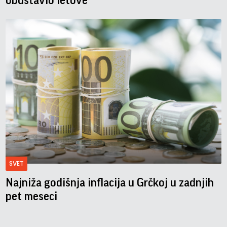
obustavio letove
SVET
Najniža godišnja inflacija u Grčkoj u zadnjih
pet meseci