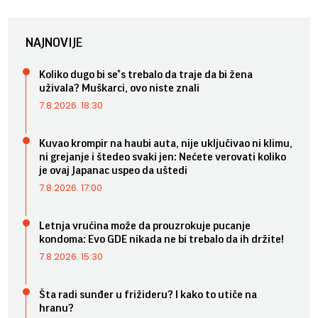
NAJNOVIJE
Koliko dugo bi se*s trebalo da traje da bi žena
uživala? Muškarci, ovo niste znali
7.8.2026. 18:30
Kuvao krompir na haubi auta, nije uključivao ni klimu,
ni grejanje i štedeo svaki jen: Nećete verovati koliko
je ovaj Japanac uspeo da uštedi
7.8.2026. 17:00
Letnja vrućina može da prouzrokuje pucanje
kondoma: Evo GDE nikada ne bi trebalo da ih držite!
7.8.2026. 15:30
Šta radi sunđer u frižideru? I kako to utiče na
hranu?