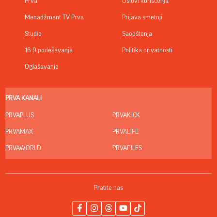
Prva
Uslovi korišćenja
Menadžment TV Prva
Prijava smetnji
Studio
Saopštenja
16:9 podešavanja
Politika privatnosti
Oglašavanje
PRVA KANALI
PRVAPLUS
PRVAKICK
PRVAMAX
PRVALIFE
PRVAWORLD
PRVAFILES
Pratite nas