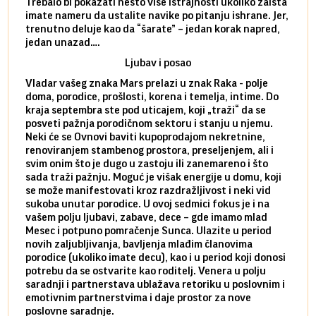
Trebalo bi pokazati nešto više istrajnosti ukoliko zaista
Sedmi
imate nameru da ustalite navike po pitanju ishrane. Jer,
čak p
trenutno deluje kao da “šarate” – jedan korak napred,
pokuš
jedan unazad….
unes
Ljubav i posao
Vladar vašeg znaka Mars prelazi u znak Raka - polje
Mars 
doma, porodice, prošlosti, korena i temelja, intime. Do
rodbi
kraja septembra ste pod uticajem, koji „traži“ da se
kraja
posveti pažnja porodičnom sektoru i stanju u njemu.
dinam
Neki će se Ovnovi baviti kupoprodajom nekretnine,
istov
renoviranjem stambenog prostora, preseljenjem, ali i
brze 
svim onim što je dugo u zastoju ili zanemareno i što
za sa
sada traži pažnju. Moguć je višak energije u domu, koji
treba
se može manifestovati kroz razdražljivost i neki vid
poslu
sukoba unutar porodice. U ovoj sedmici fokus je i na
defin
vašem polju ljubavi, zabave, dece – gde imamo mlad
partn
Mesec i potpuno pomračenje Sunca. Ulazite u period
reago
novih zaljubljivanja, bavljenja mlađim članovima
mlad 
porodice (ukoliko imate decu), kao i u period koji donosi
uvode
potrebu da se ostvarite kao roditelj. Venera u polju
stamb
saradnji i partnerstava ublažava retoriku u poslovnim i
porod
emotivnim partnerstvima i daje prostor za nove
situa
poslovne saradnje.
stabi