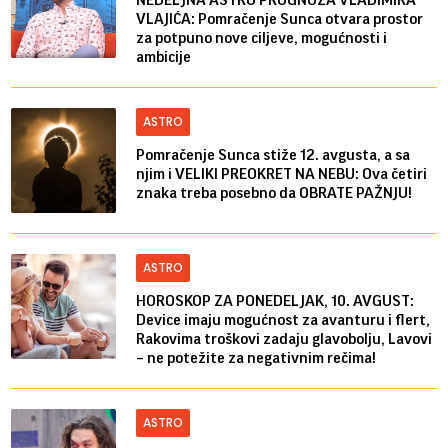
VLAJIĆA: Pomračenje Sunca otvara prostor
za potpuno nove ciljeve, mogućnosti i
ambicije
ASTRO
Pomračenje Sunca stiže 12. avgusta, a sa
njim i VELIKI PREOKRET NA NEBU: Ova četiri
znaka treba posebno da OBRATE PAŽNJU!
ASTRO
HOROSKOP ZA PONEDELJAK, 10. AVGUST:
Device imaju mogućnost za avanturu i flert,
Rakovima troškovi zadaju glavobolju, Lavovi
– ne potežite za negativnim rečima!
ASTRO