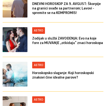
DNEVNI HOROSKOP ZA 9. AVGUST: Škorpije
na granici svađe sa partnerom; Lavovi -
spremite se na KOMPROMIS!
ASTRO
Zodijak u službi ZAVOĐENJA: Evo na koje
fore za MUVANJE „otkidaju“ znaci horoskopa
ASTRO
Horoskopsko slaganje: Koji horoskopski
znakovi čine idealne parove?
ASTRO