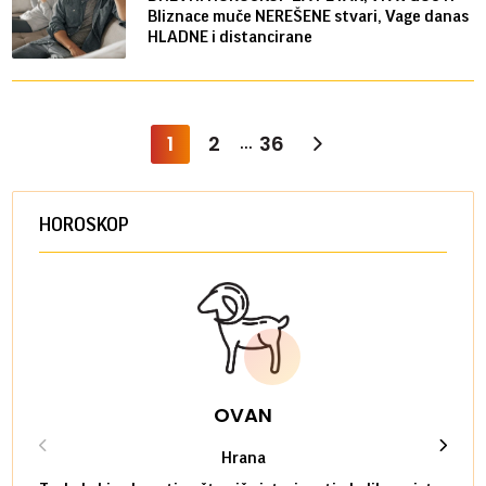
Bliznace muče NEREŠENE stvari, Vage danas
HLADNE i distancirane
1
2
36
...
HOROSKOP
OVAN
Hrana