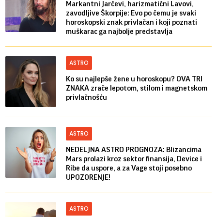
Markantni Jarčevi, harizmatični Lavovi,
zavodljive Škorpije: Evo po čemu je svaki
horoskopski znak privlačan i koji poznati
muškarac ga najbolje predstavlja
ASTRO
Ko su najlepše žene u horoskopu? OVA TRI
ZNAKA zrače lepotom, stilom i magnetskom
privlačnošću
ASTRO
NEDELJNA ASTRO PROGNOZA: Blizancima
Mars prolazi kroz sektor finansija, Device i
Ribe da uspore, a za Vage stoji posebno
UPOZORENJE!
ASTRO