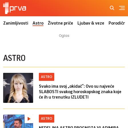
Zanimljivosti
Astro
Životne priče
Ljubav & veze
Porodični
ASTRO
ASTRO
Svako ima svoj „okidač“: Ovo su najveće
SLABOSTI svakog horoskopskog znaka koje
će ih u trenutku IZLUDETI
ASTRO
NEDELJNA ASTRO PROGNOZA VLADIMIRA