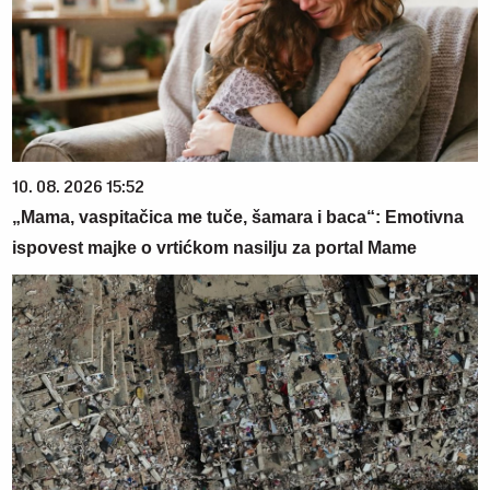
10. 08. 2026 15:52
„Mama, vaspitačica me tuče, šamara i baca“: Emotivna
ispovest majke o vrtićkom nasilju za portal Mame