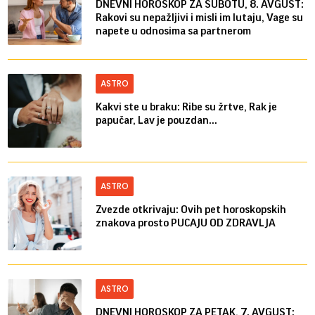
DNEVNI HOROSKOP ZA SUBOTU, 8. AVGUST:
Rakovi su nepažljivi i misli im lutaju, Vage su
napete u odnosima sa partnerom
ASTRO
Kakvi ste u braku: Ribe su žrtve, Rak je
papučar, Lav je pouzdan...
ASTRO
Zvezde otkrivaju: Ovih pet horoskopskih
znakova prosto PUCAJU OD ZDRAVLJA
ASTRO
DNEVNI HOROSKOP ZA PETAK, 7. AVGUST: