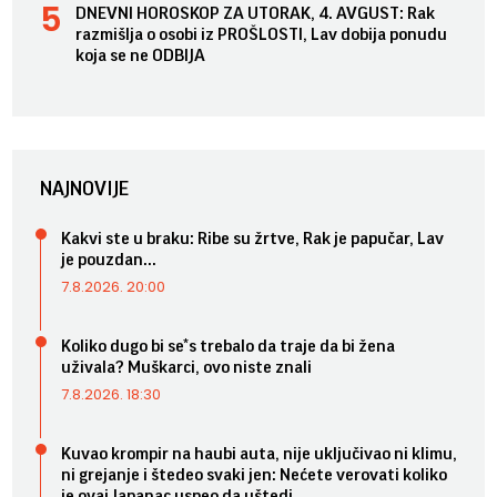
DNEVNI HOROSKOP ZA UTORAK, 4. AVGUST: Rak
razmišlja o osobi iz PROŠLOSTI, Lav dobija ponudu
koja se ne ODBIJA
NAJNOVIJE
Kakvi ste u braku: Ribe su žrtve, Rak je papučar, Lav
je pouzdan...
7.8.2026. 20:00
Koliko dugo bi se*s trebalo da traje da bi žena
uživala? Muškarci, ovo niste znali
7.8.2026. 18:30
Kuvao krompir na haubi auta, nije uključivao ni klimu,
ni grejanje i štedeo svaki jen: Nećete verovati koliko
je ovaj Japanac uspeo da uštedi