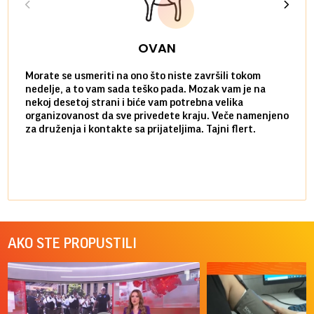
OVAN
Morate se usmeriti na ono što niste završili tokom
Sve n
nedelje, a to vam sada teško pada. Mozak vam je na
potpu
nekoj desetoj strani i biće vam potrebna velika
stvar
organizovanost da sve privedete kraju. Veče namenjeno
tempo
za druženja i kontakte sa prijateljima. Tajni flert.
najbl
AKO STE PROPUSTILI