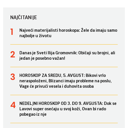
NAJČITANIJE
Najveći materijalisti horoskopa: Žele da imaju samo
najbolje u životu
Danas je Sveti Ilija Gromovnik: Običaji su brojni, ali
jedan je posebno važan!
HOROSKOP ZA SREDU, 5. AVGUST: Bikovi vrlo
neraspoloženi, Blizanci imaju probleme na poslu,
Vage će privući vesela i duhovita osoba
NEDELJNI HOROSKOP OD 3. DO 9. AVGUSTA: Dok se
Lavovi super osećaju u svoj koži, Ovan bi rado
pobegao iz nje