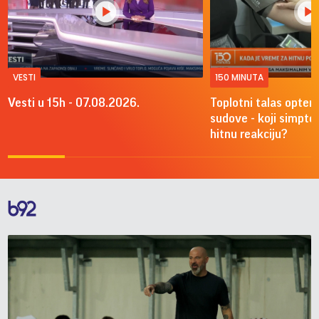
VESTI
150 MINUTA
Vesti u 15h - 07.08.2026.
Toplotni talas optere
sudove - koji simpto
hitnu reakciju?