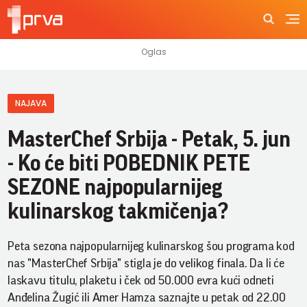
NAJAVA
MasterChef Srbija - Petak, 5. jun
- Ko će biti POBEDNIK PETE
SEZONE najpopularnijeg
kulinarskog takmičenja?
Peta sezona najpopularnijeg kulinarskog šou programa kod
nas "MasterChef Srbija" stigla je do velikog finala. Da li će
laskavu titulu, plaketu i ček od 50.000 evra kući odneti
Anđelina Žugić ili Amer Hamza saznajte u petak od 22.00