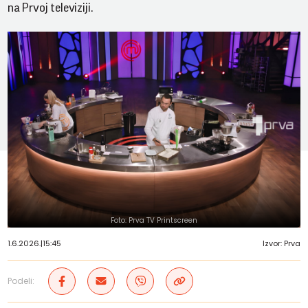
na Prvoj televiziji.
Foto: Prva TV Printscreen
1.6.2026.
|
15:45
Izvor: Prva
Podeli: