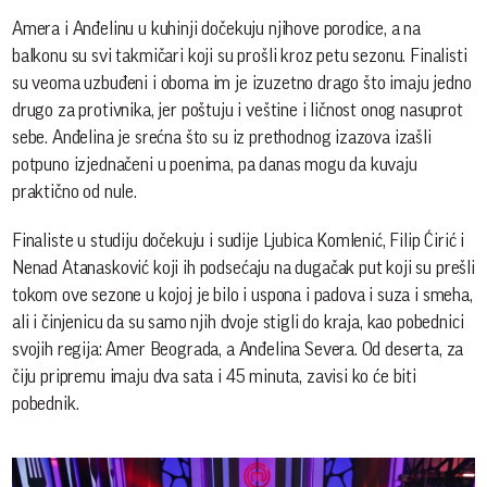
Amera i Anđelinu u kuhinji dočekuju njihove porodice, a na
balkonu su svi takmičari koji su prošli kroz petu sezonu. Finalisti
su veoma uzbuđeni i oboma im je izuzetno drago što imaju jedno
drugo za protivnika, jer poštuju i veštine i ličnost onog nasuprot
sebe. Anđelina je srećna što su iz prethodnog izazova izašli
potpuno izjednačeni u poenima, pa danas mogu da kuvaju
praktično od nule.
Finaliste u studiju dočekuju i sudije Ljubica Komlenić, Filip Ćirić i
Nenad Atanasković koji ih podsećaju na dugačak put koji su prešli
tokom ove sezone u kojoj je bilo i uspona i padova i suza i smeha,
ali i činjenicu da su samo njih dvoje stigli do kraja, kao pobednici
svojih regija: Amer Beograda, a Anđelina Severa. Od deserta, za
čiju pripremu imaju dva sata i 45 minuta, zavisi ko će biti
pobednik.