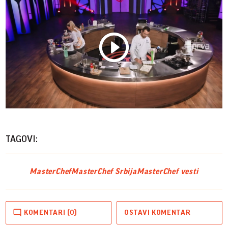
Play
Vide
TAGOVI:
MasterChef
MasterChef Srbija
MasterChef vesti
KOMENTARI (0)
OSTAVI KOMENTAR