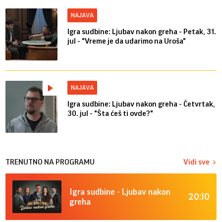
NAJAVA
Igra sudbine: Ljubav nakon greha - Petak, 31.
jul - "Vreme je da udarimo na Uroša"
NAJAVA
Igra sudbine: Ljubav nakon greha - Četvrtak,
30. jul - "Šta ćeš ti ovde?"
TRENUTNO NA PROGRAMU
Vidi sve
Igra sudbine - Ljubav nakon
20:10
greha