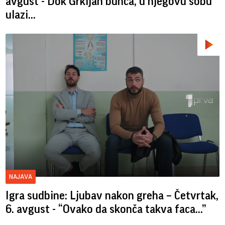
avgust - Dok Grkljan bunca, u njegovu sobu
ulazi...
NAJAVA
Igra sudbine: Ljubav nakon greha – Četvrtak,
6. avgust - “Ovako da skonča takva faca…”