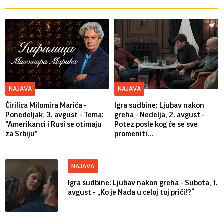
NAJAVA
NAJAVA
Ćirilica Milomira Marića -
Igra sudbine: Ljubav nakon
Ponedeljak, 3. avgust - Tema:
greha - Nedelja, 2. avgust -
"Amerikanci i Rusi se otimaju
Potez posle kog će se sve
za Srbiju"
promeniti...
NAJAVA
Igra sudbine: Ljubav nakon greha - Subota, 1.
avgust - „Ko je Nada u celoj toj priči!?“