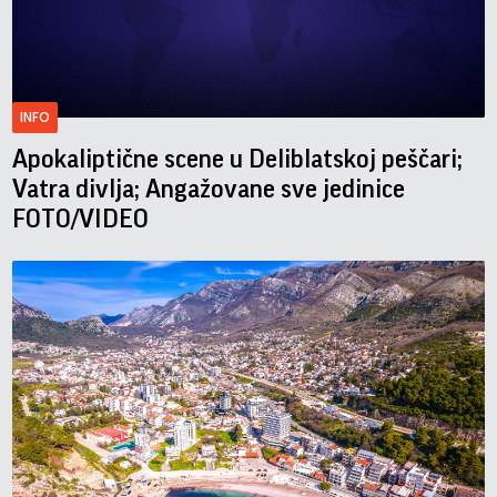
INFO
Apokaliptične scene u Deliblatskoj peščari;
Vatra divlja; Angažovane sve jedinice
FOTO/VIDEO