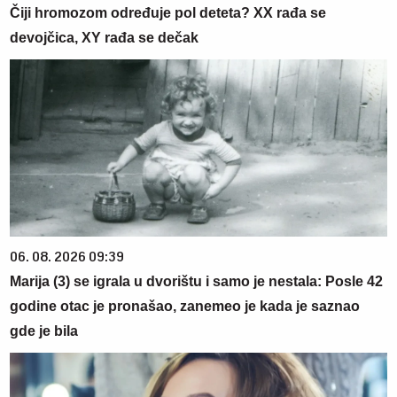
Čiji hromozom određuje pol deteta? XX rađa se
devojčica, XY rađa se dečak
06. 08. 2026 09:39
Marija (3) se igrala u dvorištu i samo je nestala: Posle 42
godine otac je pronašao, zanemeo je kada je saznao
gde je bila