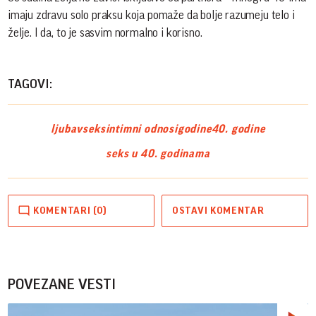
imaju zdravu solo praksu koja pomaže da bolje razumeju telo i
želje. I da, to je sasvim normalno i korisno.
TAGOVI:
ljubav
seks
intimni odnosi
godine
40. godine
seks u 40. godinama
KOMENTARI (0)
OSTAVI KOMENTAR
POVEZANE VESTI