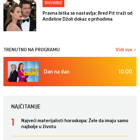
SHOWBIZ
Pravna bitka se nastavlja: Bred ​​Pit traži od
Anđeline Džoli dokaz o prihodima
TRENUTNO NA PROGRAMU
Vidi sve
10:00
Dan na dan
NAJČITANIJE
Najveći materijalisti horoskopa: Žele da imaju samo
najbolje u životu