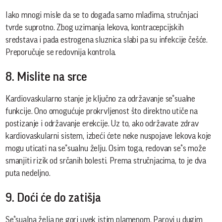
Iako mnogi misle da se to događa samo mlađima, stručnjaci
tvrde suprotno. Zbog uzimanja lekova, kontracepcijskih
sredstava i pada estrogena sluznica slabi pa su infekcije češće.
Preporučuje se redovnija kontrola.
8. Mislite na srce
Kardiovaskularno stanje je ključno za održavanje se*sualne
funkcije. Ono omogućuje prokrvljenost što direktno utiče na
postizanje i održavanje erekcije. Uz to, ako održavate zdrav
kardiovaskularni sistem, izbeći ćete neke nuspojave lekova koje
mogu uticati na se*sualnu želju. Osim toga, redovan se*s može
smanjiti rizik od srčanih bolesti. Prema stručnjacima, to je dva
puta nedeljno.
9. Doći će do zatišja
Se*sualna želja ne gori uvek istim plamenom. Parovi u dugim