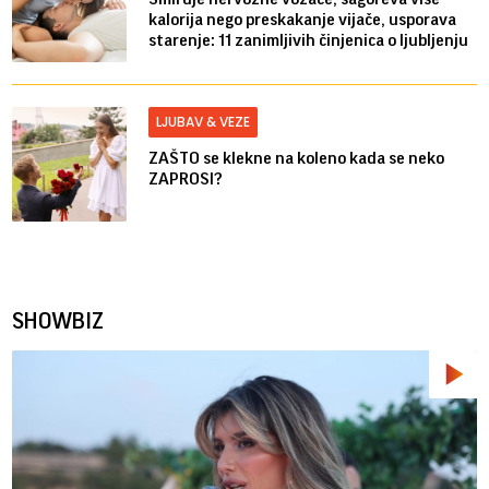
kalorija nego preskakanje vijače, usporava
starenje: 11 zanimljivih činjenica o ljubljenju
LJUBAV & VEZE
ZAŠTO se klekne na koleno kada se neko
ZAPROSI?
SHOWBIZ