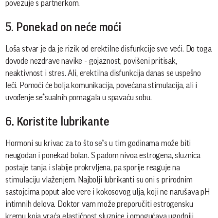
povezuje s partnerkom.
5. Ponekad on neće moći
Loša stvar je da je rizik od erektilne disfunkcije sve veći. Do toga
dovode nezdrave navike - gojaznost, povišeni pritisak,
neaktivnost i stres. Ali, erektilna disfunkcija danas se uspešno
leči. Pomoći će bolja komunikacija, povećana stimulacija, ali i
uvođenje se*sualnih pomagala u spavaću sobu.
6. Koristite lubrikante
Hormoni su krivac za to što se*s u tim godinama može biti
neugodan i ponekad bolan. S padom nivoa estrogena, sluznica
postaje tanja i slabije prokrvljena, pa sporije reaguje na
stimulaciju vlaženjem. Najbolji lubrikanti su oni s prirodnim
sastojcima poput aloe vere i kokosovog ulja, koji ne narušava pH
intimnih delova. Doktor vam može preporučiti estrogensku
kremu koja vraća elastičnost sluznice i omogućava ugodniji