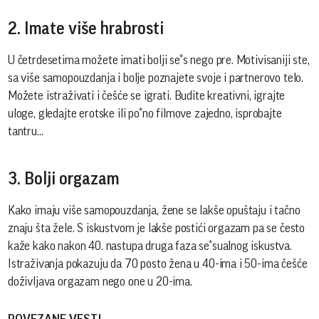
2. Imate više hrabrosti
U četrdesetima možete imati bolji se*s nego pre. Motivisaniji ste,
sa više samopouzdanja i bolje poznajete svoje i partnerovo telo.
Možete istraživati i češće se igrati. Budite kreativni, igrajte
uloge, gledajte erotske ili po*no filmove zajedno, isprobajte
tantru...
3. Bolji orgazam
Kako imaju više samopouzdanja, žene se lakše opuštaju i tačno
znaju šta žele. S iskustvom je lakše postići orgazam pa se često
kaže kako nakon 40. nastupa druga faza se*sualnog iskustva.
Istraživanja pokazuju da 70 posto žena u 40-ima i 50-ima češće
doživljava orgazam nego one u 20-ima.
POVEZANE VESTI