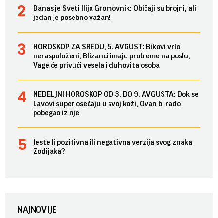
Danas je Sveti Ilija Gromovnik: Običaji su brojni, ali
jedan je posebno važan!
HOROSKOP ZA SREDU, 5. AVGUST: Bikovi vrlo
neraspoloženi, Blizanci imaju probleme na poslu,
Vage će privući vesela i duhovita osoba
NEDELJNI HOROSKOP OD 3. DO 9. AVGUSTA: Dok se
Lavovi super osećaju u svoj koži, Ovan bi rado
pobegao iz nje
Jeste li pozitivna ili negativna verzija svog znaka
Zodijaka?
NAJNOVIJE