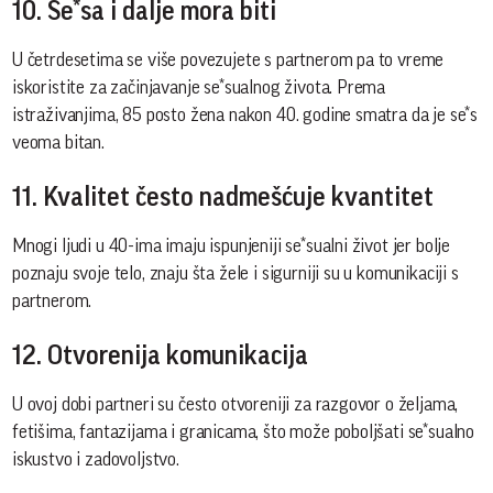
10. Se*sa i dalje mora biti
U četrdesetima se više povezujete s partnerom pa to vreme
iskoristite za začinjavanje se*sualnog života. Prema
istraživanjima, 85 posto žena nakon 40. godine smatra da je se*s
veoma bitan.
11. Kvalitet često nadmešćuje kvantitet
Mnogi ljudi u 40-ima imaju ispunjeniji se*sualni život jer bolje
poznaju svoje telo, znaju šta žele i sigurniji su u komunikaciji s
partnerom.
12. Otvorenija komunikacija
U ovoj dobi partneri su često otvoreniji za razgovor o željama,
fetišima, fantazijama i granicama, što može poboljšati se*sualno
iskustvo i zadovoljstvo.