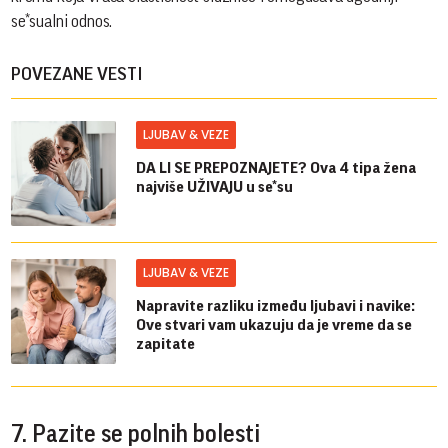
se*sualni odnos.
POVEZANE VESTI
LJUBAV & VEZE
DA LI SE PREPOZNAJETE? Ova 4 tipa žena
najviše UŽIVAJU u se*su
LJUBAV & VEZE
Napravite razliku između ljubavi i navike:
Ove stvari vam ukazuju da je vreme da se
zapitate
7. Pazite se polnih bolesti