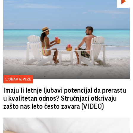
LJUBAV & VEZE
Imaju li letnje ljubavi potencijal da prerastu
u kvalitetan odnos? Stručnjaci otkrivaju
zašto nas leto često zavara (VIDEO)