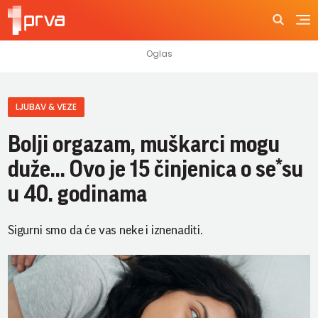
LJUBAV & VEZE
Bolji orgazam, muškarci mogu
duže... Ovo je 15 činjenica o se*su
u 40. godinama
Sigurni smo da će vas neke i iznenaditi.