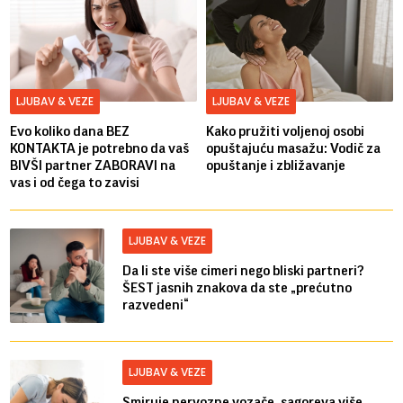
LJUBAV & VEZE
LJUBAV & VEZE
Evo koliko dana BEZ
Kako pružiti voljenoj osobi
KONTAKTA je potrebno da vaš
opuštajuću masažu: Vodič za
BIVŠI partner ZABORAVI na
opuštanje i zbližavanje
vas i od čega to zavisi
LJUBAV & VEZE
Da li ste više cimeri nego bliski partneri?
ŠEST jasnih znakova da ste „prećutno
razvedeni“
LJUBAV & VEZE
Smiruje nervozne vozače, sagoreva više