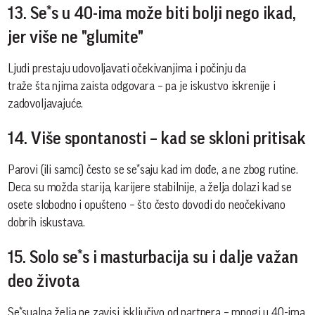
13. Se*s u 40-ima može biti bolji nego ikad,
jer više ne "glumite"
Ljudi prestaju udovoljavati očekivanjima i počinju da
traže šta njima zaista odgovara – pa je iskustvo iskrenije i
zadovoljavajuće.
14. Više spontanosti – kad se skloni pritisak
Parovi (ili samci) često se se*saju kad im dođe, a ne zbog rutine.
Deca su možda starija, karijere stabilnije, a želja dolazi kad se
osete slobodno i opušteno – što često dovodi do neočekivano
dobrih iskustava.
15. Solo se*s i masturbacija su i dalje važan
deo života
Se*sualna želja ne zavisi isključivo od partnera – mnogi u 40-ima