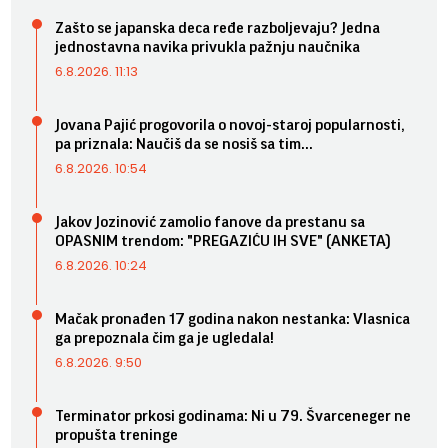
Zašto se japanska deca ređe razboljevaju? Jedna
jednostavna navika privukla pažnju naučnika
6.8.2026. 11:13
Jovana Pajić progovorila o novoj-staroj popularnosti,
pa priznala: Naučiš da se nosiš sa tim...
6.8.2026. 10:54
Jakov Jozinović zamolio fanove da prestanu sa
OPASNIM trendom: "PREGAZIĆU IH SVE" (ANKETA)
6.8.2026. 10:24
Mačak pronađen 17 godina nakon nestanka: Vlasnica
ga prepoznala čim ga je ugledala!
6.8.2026. 9:50
Terminator prkosi godinama: Ni u 79. Švarceneger ne
propušta treninge