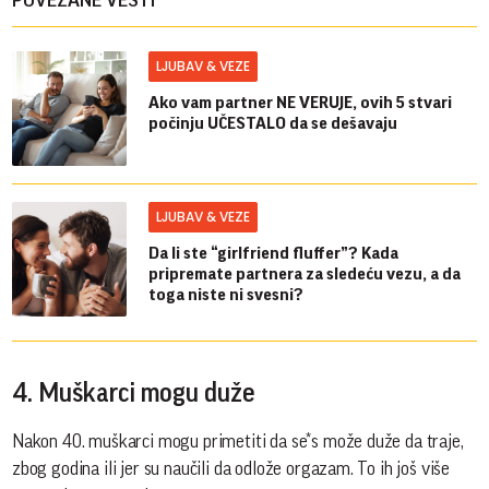
LJUBAV & VEZE
Ako vam partner NE VERUJE, ovih 5 stvari
počinju UČESTALO da se dešavaju
LJUBAV & VEZE
Da li ste “girlfriend fluffer”? Kada
pripremate partnera za sledeću vezu, a da
toga niste ni svesni?
4. Muškarci mogu duže
Nakon 40. muškarci mogu primetiti da se*s može duže da traje,
zbog godina ili jer su naučili da odlože orgazam. To ih još više