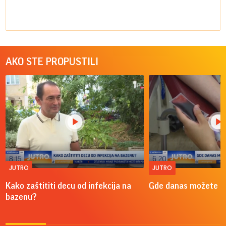
AKO STE PROPUSTILI
JUTRO
JUTRO
Kako zaštititi decu od infekcija na
Gde danas možete do
bazenu?