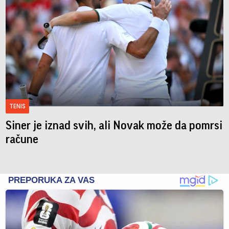
TENIS
Siner je iznad svih, ali Novak može da pomrsi
račune