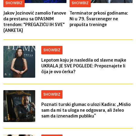
SHOWBIZ
SHOWBIZ
Jakov Jozinović zamolio fanove
Terminator prkosi godinama:
da prestanu sa OPASNIM
Ni u 79. Švarceneger ne
trendom: "PREGAZIĆU IH SVE"
propušta treninge
(ANKETA)
SHOWBIZ
Lepotom koju je nasledila od slavne majke
UKRALA JE SVE POGLEDE: Prepoznajete li
čija je ovo ćerka?
SHOWBIZ
Poznati turski glumac o ulozi Kadira: „Mislio
sam da mi ta uloga ne odgovara, ali želeo
sam da iznenadim publiku“