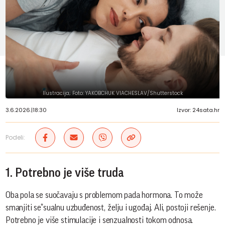
Ilustracija; Foto: YAKOBCHUK VIACHESLAV/Shutterstock
3.6.2026.
|
18:30
Izvor: 24sata.hr
Podeli:
1. Potrebno je više truda
Oba pola se suočavaju s problemom pada hormona. To može
smanjiti se*sualnu uzbuđenost, želju i ugođaj. Ali, postoji rešenje.
Potrebno je više stimulacije i senzualnosti tokom odnosa.