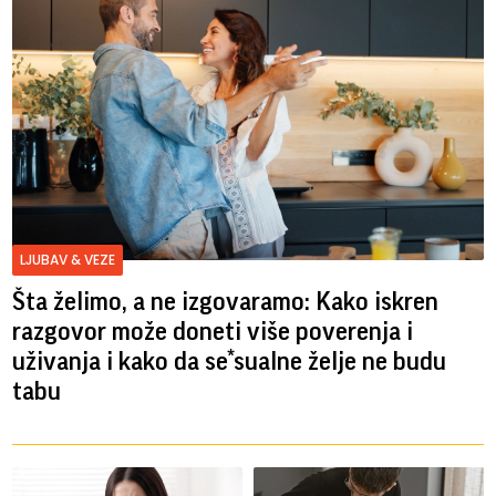
LJUBAV & VEZE
Šta želimo, a ne izgovaramo: Kako iskren
razgovor može doneti više poverenja i
uživanja i kako da se*sualne želje ne budu
tabu