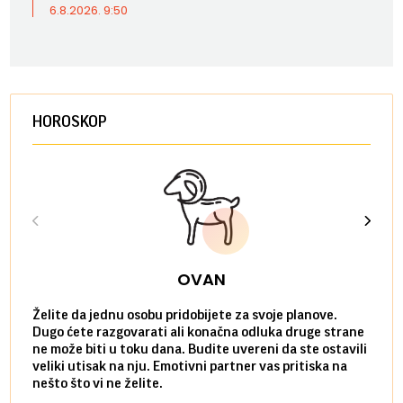
6.8.2026. 9:50
HOROSKOP
OVAN
Želite da jednu osobu pridobijete za svoje planove.
Danas
Dugo ćete razgovarati ali konačna odluka druge strane
Niste
ne može biti u toku dana. Budite uvereni da ste ostavili
povol
veliki utisak na nju. Emotivni partner vas pritiska na
a pos
nešto što vi ne želite.
više 