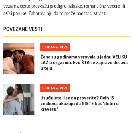
vezama često preskaču predigru, izlaske, romantične večere ili
se*si poruke. Zaboravljaju da to može podstaći strasti.
POVEZANE VESTI
LJUBAV & VEZE
Žene su godinama verovale u jednu VELIKU
LAŽ o orgazmu: Evo ŠTA se zapravo dešava
u telu
LJUBAV & VEZE
Usuđujete li se da proverite? Ovih 15
znakova ukazuju da NISTE baš "dobri u
krevetu"