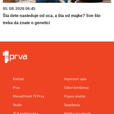
05. 08. 2026 06:45
Šta dete nasleđuje od oca, a šta od majke? Sve što
treba da znate o genetici
Kontakt
Impresum sajta
Prva
Uslovi korišćenja
Menadžment TV Prva
Prijava smetnji
Studio
Saopštenja
16:9 podešavanja
Politika privatnosti