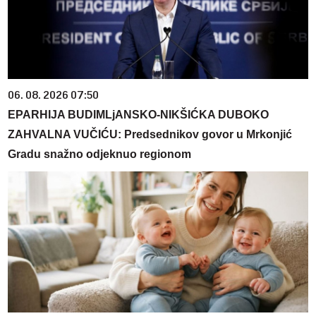
06. 08. 2026 07:50
EPARHIJA BUDIMLjANSKO-NIKŠIĆKA DUBOKO
ZAHVALNA VUČIĆU: Predsednikov govor u Mrkonjić
Gradu snažno odjeknuo regionom