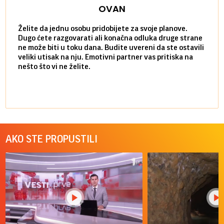
OVAN
Želite da jednu osobu pridobijete za svoje planove.
Danas
Dugo ćete razgovarati ali konačna odluka druge strane
Niste
ne može biti u toku dana. Budite uvereni da ste ostavili
povol
veliki utisak na nju. Emotivni partner vas pritiska na
a pos
nešto što vi ne želite.
više 
AKO STE PROPUSTILI