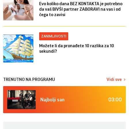
Evo koliko dana BEZ KONTAKTA je potrebno
da vaš BIVŠI partner ZABORAVI na vas i od
čega to zavisi
ZANIMLJIVOSTI
Možete li da pronađete 10 razlika za 10
sekundi?
TRENUTNO NA PROGRAMU
Vidi sve
03:00
Najbolji san