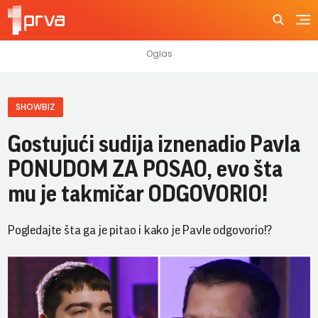
SHOWBIZ
Gostujući sudija iznenadio Pavla
PONUDOM ZA POSAO, evo šta
mu je takmičar ODGOVORIO!
Pogledajte šta ga je pitao i kako je Pavle odgovorio!?