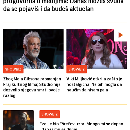
progovorila o medijima: Danas možeš svuda
da se pojaviš i da budeš aktuelan
SHOWBIZ
SHOWBIZ
Zbog Mela Gibsona promenjen
Viki Miljković otkrila zašto je
kraj kultnog filma; Studio nije
nostalgična: Ne bih mogla da
dozvolio njegovu smrt, ovo je
naučim da nisam pala
razlog
SHOWBIZ
Ezel je bio Ešrefov uzor: Mnogo mi se dopao...
I danas mu se divim