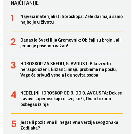
NAJČITANIJE
Najveći materijalisti horoskopa: Žele da imaju samo
najbolje u životu
Danas je Sveti Ilija Gromovnik: Običaji su brojni, ali
jedan je posebno važan!
HOROSKOP ZA SREDU, 5. AVGUST: Bikovi vrlo
neraspoloženi, Blizanci imaju probleme na poslu,
Vage će privući vesela i duhovita osoba
NEDELJNI HOROSKOP OD 3. DO 9. AVGUSTA: Dok se
Lavovi super osećaju u svoj koži, Ovan bi rado
pobegao iz nje
Jeste li pozitivna ili negativna verzija svog znaka
Zodijaka?