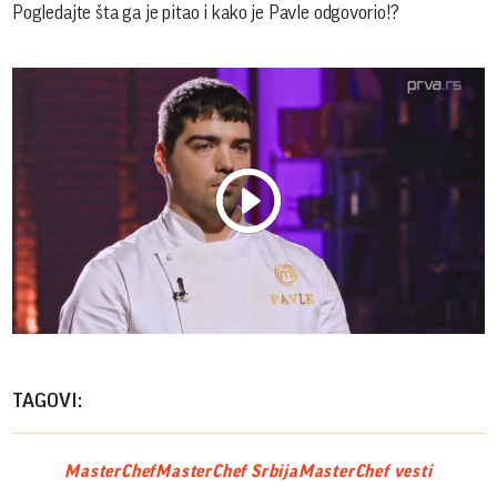
Pogledajte šta ga je pitao i kako je Pavle odgovorio!?
Play
Vide
TAGOVI:
MasterChef
MasterChef Srbija
MasterChef vesti