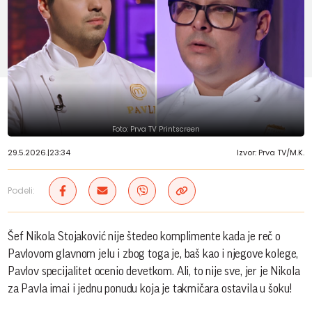
Foto: Prva TV Printscreen
29.5.2026.
|
23:34
Izvor: Prva TV/M.K.
Podeli:
Šef Nikola Stojaković nije štedeo komplimente kada je reč o
Pavlovom glavnom jelu i zbog toga je, baš kao i njegove kolege,
Pavlov specijalitet ocenio devetkom. Ali, to nije sve, jer je Nikola
za Pavla imai i jednu ponudu koja je takmičara ostavila u šoku!