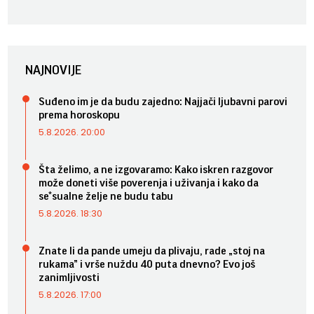
NAJNOVIJE
Suđeno im je da budu zajedno: Najjači ljubavni parovi
prema horoskopu
5.8.2026. 20:00
Šta želimo, a ne izgovaramo: Kako iskren razgovor
može doneti više poverenja i uživanja i kako da
se*sualne želje ne budu tabu
5.8.2026. 18:30
Znate li da pande umeju da plivaju, rade „stoj na
rukama” i vrše nuždu 40 puta dnevno? Evo još
zanimljivosti
5.8.2026. 17:00