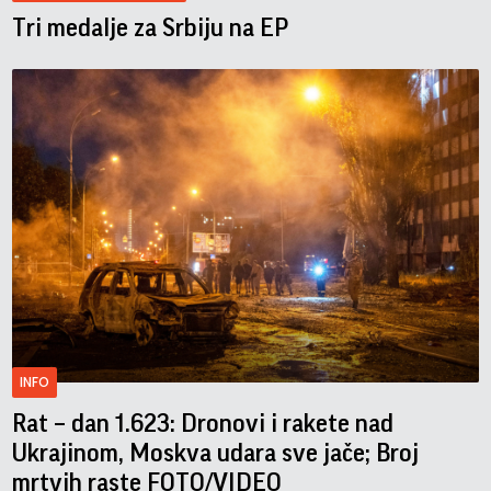
Tri medalje za Srbiju na EP
INFO
Rat – dan 1.623: Dronovi i rakete nad
Ukrajinom, Moskva udara sve jače; Broj
mrtvih raste FOTO/VIDEO