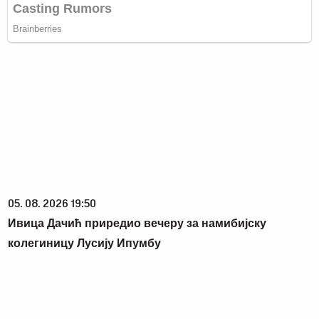
05. 08. 2026 19:50
Ивица Дачић приредио вечеру за намибијску
колегиницу Лусију Ипумбу
03. 08. 2026 07:31
25.000 kupaca već kupuje uz PerSu Extra. A ti? Saznaj