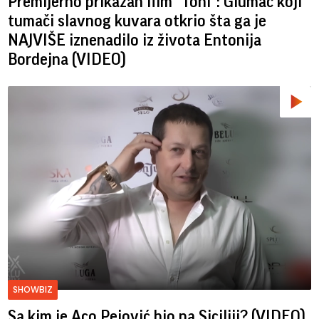
Premijerno prikazan film "Toni": Glumac koji
tumači slavnog kuvara otkrio šta ga je
NAJVIŠE iznenadilo iz života Entonija
Bordejna (VIDEO)
SHOWBIZ
Sa kim je Aco Pejović bio na Siciliji? (VIDEO)