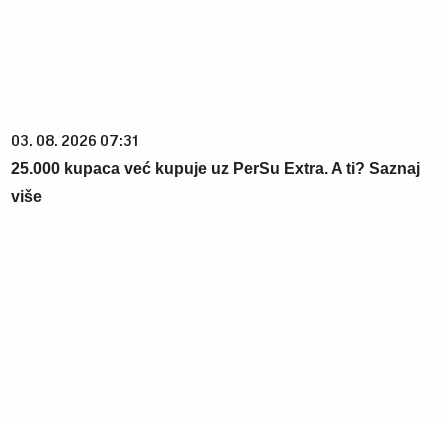
više
20. 07. 2026 08:04
REGISTRUJ SE UZ PROMO KOD CASINO Preuzmi 1500
BESPLATNIH SPINOVA