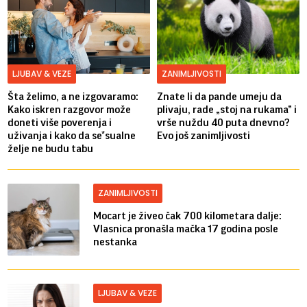
LJUBAV & VEZE
ZANIMLJIVOSTI
Šta želimo, a ne izgovaramo:
Znate li da pande umeju da
Kako iskren razgovor može
plivaju, rade „stoj na rukama” i
doneti više poverenja i
vrše nuždu 40 puta dnevno?
uživanja i kako da se*sualne
Evo još zanimljivosti
želje ne budu tabu
ZANIMLJIVOSTI
Mocart je živeo čak 700 kilometara dalje:
Vlasnica pronašla mačka 17 godina posle
nestanka
LJUBAV & VEZE