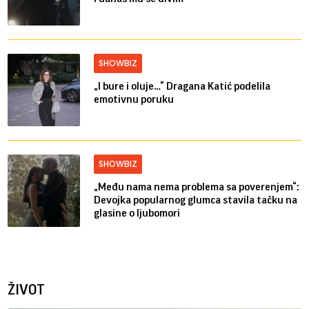
SHOWBIZ
„I bure i oluje…“ Dragana Katić podelila
emotivnu poruku
SHOWBIZ
„Među nama nema problema sa poverenjem“:
Devojka popularnog glumca stavila tačku na
glasine o ljubomori
ŽIVOT