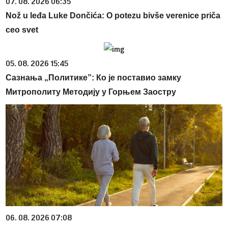
07. 08. 2026 06:35
Nož u leđa Luke Dončića: O potezu bivše verenice priča
ceo svet
05. 08. 2026 15:45
Сазнања „Политике”: Ко је поставио замку
Митрополиту Методију у Горњем Заостру
06. 08. 2026 07:08