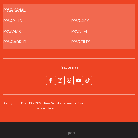
PRVA KANALI
PRVAPLUS
PRVAKICK
PRVAMAX
PRVALIFE
PRVAWORLD
PRVAFILES
Pratite nas
Copyright © 2010 - 2026 Prva Srpska Televizija. Sva
prava zadržana.