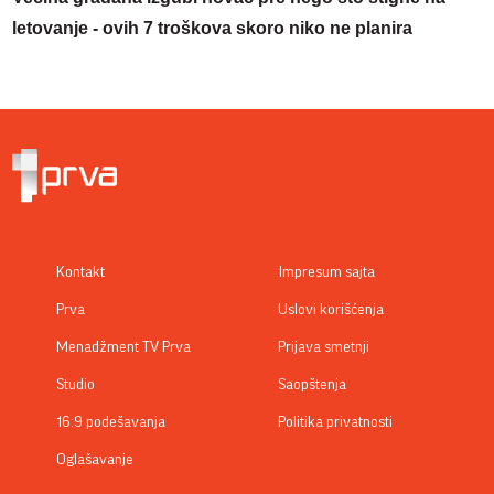
letovanje - ovih 7 troškova skoro niko ne planira
Kontakt
Impresum sajta
Prva
Uslovi korišćenja
Menadžment TV Prva
Prijava smetnji
Studio
Saopštenja
16:9 podešavanja
Politika privatnosti
Oglašavanje