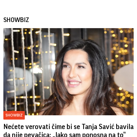
SHOWBIZ
SHOWBIZ
Nećete verovati čime bi se Tanja Savić bavila
da nije pevačica: „Jako sam ponosna na to“