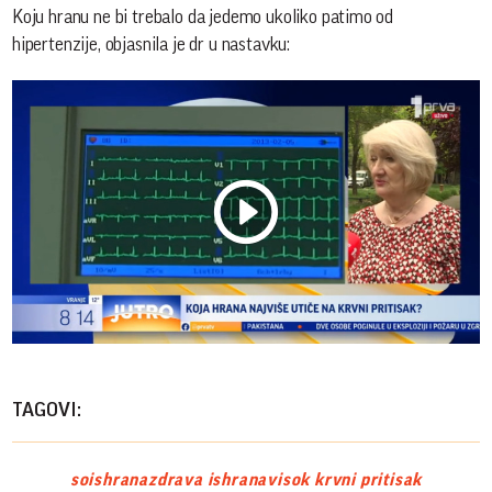
Koju hranu ne bi trebalo da jedemo ukoliko patimo od
hipertenzije, objasnila je dr u nastavku:
Play
Vide
TAGOVI:
so
ishrana
zdrava ishrana
visok krvni pritisak