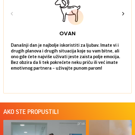
OVAN
Današnji dan je najbolje iskoristiti za ljubav. Imate vi i
Ako v
drugih planova i drugih situacija koje su vam bitne, ali
do ma
ono gde ćete najviše uživati jeste zaista polje emocija.
van g
Bez obzira da li tek pokrećete neku priču ili već imate
društ
emotivnog partnera – uživajte punom parom!
kolik
AKO STE PROPUSTILI