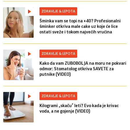
ZDRAVLJE & LEPOTA
Šminka vam se topi na +40? Profesionalni
šminker otkriva male cake uz koje će lice
ostati sveže i tokom najvećih vrućina
ZDRAVLJE & LEPOTA
Kako da vam ZUBOBOLJA na moru ne pokvari
odmor: Stomatolog otkriva SAVETE za
putnike (VIDEO)
ZDRAVLJE & LEPOTA
Kilogrami „skaču“ leti? Evo kada je krivac
voda, a ne gojenje (VIDEO)