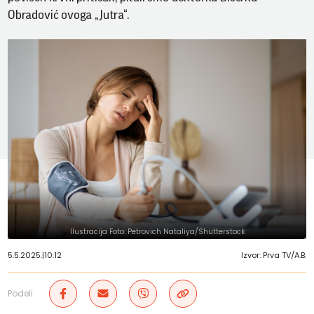
Obradović ovoga „Jutra“.
Ilustracija Foto: Petrovich Nataliya/Shutterstock
5.5.2025.
|
10:12
Izvor: Prva TV/A.B.
Podeli: