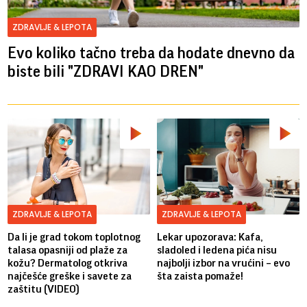
ZDRAVLJE & LEPOTA
Evo koliko tačno treba da hodate dnevno da
biste bili "ZDRAVI KAO DREN"
ZDRAVLJE & LEPOTA
ZDRAVLJE & LEPOTA
Da li je grad tokom toplotnog
Lekar upozorava: Kafa,
talasa opasniji od plaže za
sladoled i ledena pića nisu
kožu? Dermatolog otkriva
najbolji izbor na vrućini – evo
najčešće greške i savete za
šta zaista pomaže!
zaštitu (VIDEO)