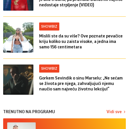
nedostaje strpljenje (VIDEO)
SHOWBIZ
Mislili ste da su više? Ove poznate pevačice
kriju koliko su zaista visoke, a jedna ima
samo 156 centimetara
SHOWBIZ
Gorkem Sevindik o sinu Marselu: „Ne sećam
se života pre njega, zahvaljujući njemu
naučio sam najveću životnu lekciju!“
TRENUTNO NA PROGRAMU
Vidi sve