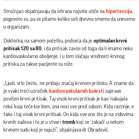
Stručnjaci objašnjavaju da ishrana najviše utiče na
hipertenziju
,
pogovoto so, pa se pitamo koliko soli dnevno smemo da unesemo
u organizam.
Doktorka, na samom početku, podseća da je
optimalan krvni
pritisak 120 sa 80
, i da pritisak zavisi od toga da li imamo neko
kardiovaskularno oboljenje, i u tom slučaju vrednosti krvnog
pritiska za takve pacijente su niže.
„Ljudi, vrlo često, ne pridaju značaj krvnom pritisku. A znamo da
je svaki treći uzročnik
kardiovaskularnih bolesti
zapravo
povišen krvni pritisak. Taj visok krvni pritisak je kao ’nabujala
reka’ koja teče koritom, ona nosi sve pred sobom. Kida rastinje, e
tako i taj visok krvni pritisak. On kida sve ono što je na zidovima
krvnih sudova i to je u stvari
tromb
koji se ’zakači’ u nekom
krvnom sudu koji je najuži“, objašnjava dr Obradović.