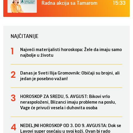
15:33
Radna akcija sa Tamarom
NAJČITANIJE
Najveći materijalisti horoskopa: Žele da imaju samo
najbolje u životu
Danas je Sveti Ilija Gromovnik: Običaji su brojni, ali
jedan je posebno važan!
HOROSKOP ZA SREDU, 5. AVGUST: Bikovi vrlo
neraspoloženi, Blizanci imaju probleme na poslu,
Vage će privući vesela i duhovita osoba
NEDELJNI HOROSKOP OD 3. DO 9. AVGUSTA: Dok se
Lavovi super osećaju u svoj koži, Ovan bi rado