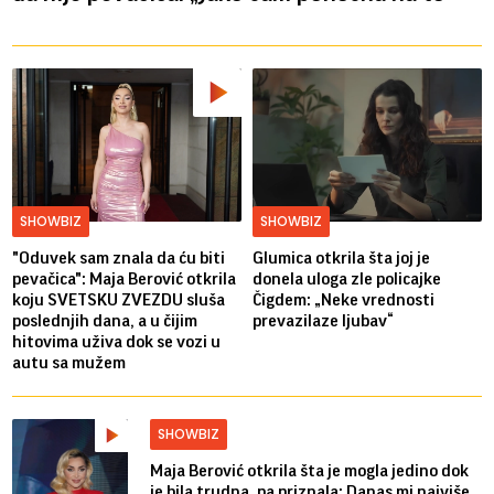
SHOWBIZ
SHOWBIZ
"Oduvek sam znala da ću biti
Glumica otkrila šta joj je
pevačica": Maja Berović otkrila
donela uloga zle policajke
koju SVETSKU ZVEZDU sluša
Čigdem: „Neke vrednosti
poslednjih dana, a u čijim
prevazilaze ljubav“
hitovima uživa dok se vozi u
autu sa mužem
SHOWBIZ
Maja Berović otkrila šta je mogla jedino dok
je bila trudna, pa priznala: Danas mi najviše