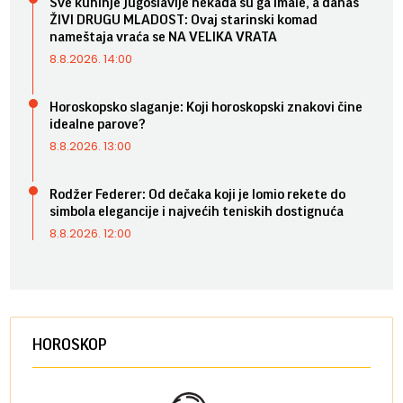
Sve kuhinje Jugoslavije nekada su ga imale, a danas
ŽIVI DRUGU MLADOST: Ovaj starinski komad
nameštaja vraća se NA VELIKA VRATA
8.8.2026. 14:00
Horoskopsko slaganje: Koji horoskopski znakovi čine
idealne parove?
8.8.2026. 13:00
Rodžer Federer: Od dečaka koji je lomio rekete do
simbola elegancije i najvećih teniskih dostignuća
8.8.2026. 12:00
HOROSKOP