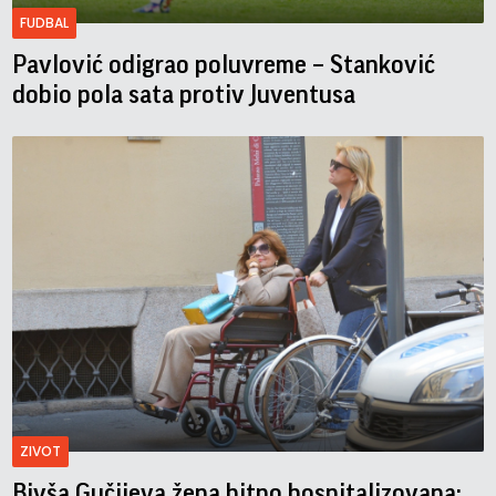
FUDBAL
Pavlović odigrao poluvreme – Stanković
dobio pola sata protiv Juventusa
ZIVOT
Bivša Gučijeva žena hitno hospitalizovana;