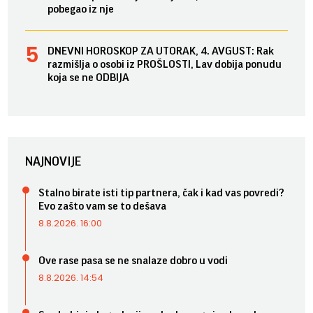
pobegao iz nje
DNEVNI HOROSKOP ZA UTORAK, 4. AVGUST: Rak
razmišlja o osobi iz PROŠLOSTI, Lav dobija ponudu
koja se ne ODBIJA
NAJNOVIJE
Stalno birate isti tip partnera, čak i kad vas povredi?
Evo zašto vam se to dešava
8.8.2026. 16:00
Ove rase pasa se ne snalaze dobro u vodi
8.8.2026. 14:54