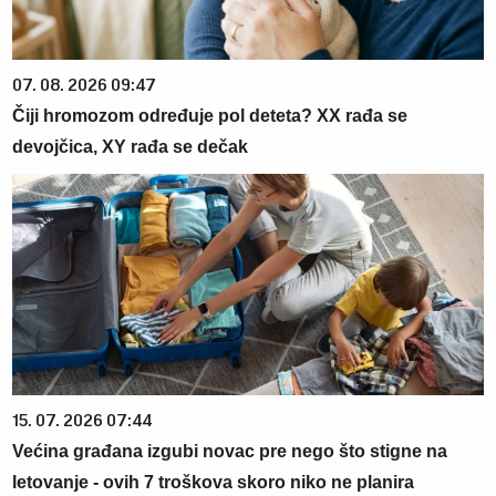
07. 08. 2026 09:47
Čiji hromozom određuje pol deteta? XX rađa se
devojčica, XY rađa se dečak
15. 07. 2026 07:44
Većina građana izgubi novac pre nego što stigne na
letovanje - ovih 7 troškova skoro niko ne planira