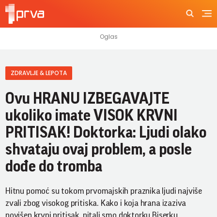
ZDRAVLJE & LEPOTA
Ovu HRANU IZBEGAVAJTE
ukoliko imate VISOK KRVNI
PRITISAK! Doktorka: Ljudi olako
shvataju ovaj problem, a posle
dođe do tromba
Hitnu pomoć su tokom prvomajskih praznika ljudi najviše
zvali zbog visokog pritiska. Kako i koja hrana izaziva
povišen krvni pritisak, pitali smo doktorku Biserku