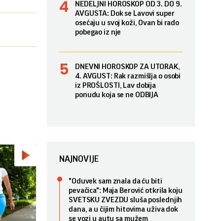
NEDELJNI HOROSKOP OD 3. DO 9.
AVGUSTA: Dok se Lavovi super
osećaju u svoj koži, Ovan bi rado
pobegao iz nje
DNEVNI HOROSKOP ZA UTORAK,
4. AVGUST: Rak razmišlja o osobi
iz PROŠLOSTI, Lav dobija
ponudu koja se ne ODBIJA
NAJNOVIJE
"Oduvek sam znala da ću biti
pevačica": Maja Berović otkrila koju
SVETSKU ZVEZDU sluša poslednjih
dana, a u čijim hitovima uživa dok
se vozi u autu sa mužem