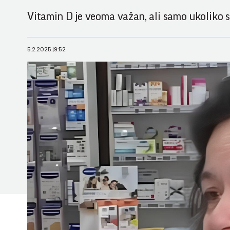
Vitamin D je veoma važan, ali samo ukoliko s
5.2.2025.
|
9:52