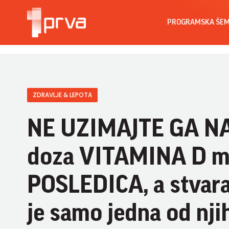
PROGRAMSKA ŠE
ZDRAVLJE & LEPOTA
NE UZIMAJTE GA NA
doza VITAMINA D mo
POSLEDICA, a stva
je samo jedna od nji