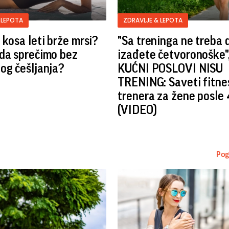
 LEPOTA
ZDRAVLJE & LEPOTA
 kosa leti brže mrsi?
"Sa treninga ne treba 
da sprečimo bez
izađete četvoronoške",
og češljanja?
KUĆNI POSLOVI NISU
TRENING: Saveti fitne
trenera za žene posle 
(VIDEO)
Pog