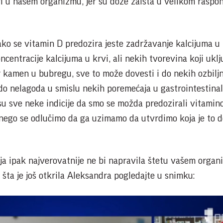
ri u našem organizmu, jer su doze zaista u velikom raspo
ako se vitamin D predozira jeste zadržavanje kalcijuma u
centracije kalcijuma u krvi, ali nekih tvorevina koji uklj
r kamen u bubregu, sve to može dovesti i do nekih ozbiljn
i do nelagoda u smislu nekih poremećaja u gastrointestin
 su sve neke indicije da smo se možda predozirali vitamin
e nego se odlučimo da ga uzimamo da utvrdimo koja je to 
oja ipak najverovatnije ne bi napravila štetu vašem organ
 šta je još otkrila Aleksandra pogledajte u snimku: