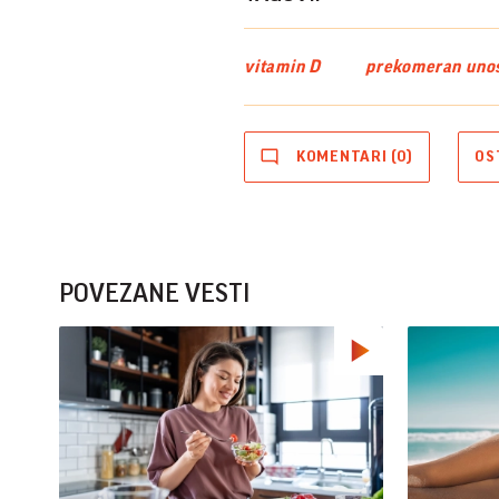
vitamin D
prekomeran unos
KOMENTARI (0)
OS
POVEZANE VESTI