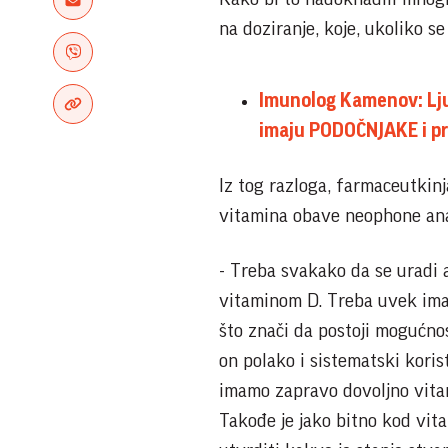
na doziranje, koje, ukoliko s
Imunolog Kamenov: Lju
imaju PODOČNJAKE i pr
Iz tog razloga, farmaceutkin
vitamina obave neophone anal
- Treba svakako da se uradi 
vitaminom D. Treba uvek imat
što znači da postoji mogućno
on polako i sistematski kori
imamo zapravo dovoljno vita
Takođe je jako bitno kod vit