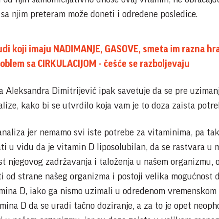
e sa njim preteram može doneti i određene posledice.
di koji imaju NADIMANJE, GASOVE, smeta im razna hr
oblem sa CIRKULACIJOM - češće se razboljevaju
ja Aleksandra Dimitrijević ipak savetuje da se pre uziman
ize, kako bi se utvrdilo koja vam je to doza zaista potre
analiza jer nemamo svi iste potrebe za vitaminima, pa tak
i u vidu da je vitamin D liposolubilan, da se rastvara u 
st njegovog zadržavanja i taloženja u našem organizmu, 
sti od strane našeg organizma i postoji velika mogućnost 
mina D, iako ga nismo uzimali u određenom vremenskom 
amina D da se uradi tačno doziranje, a za to je opet neop