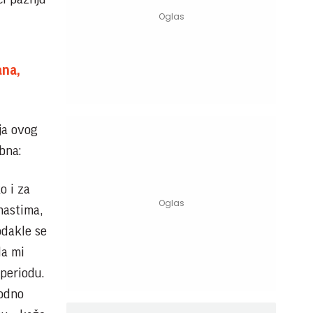
ana,
ja ovog
bna:
o i za
mastima,
odakle se
da mi
periodu.
hodno