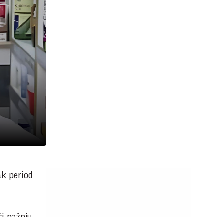
ak period
ći pažnju