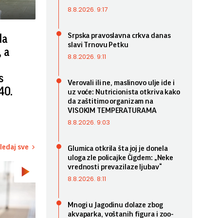
8.8.2026. 9:17
Srpska pravoslavna crkva danas
da
slavi Trnovu Petku
 a
8.8.2026. 9:11
s
Verovali ili ne, maslinovo ulje ide i
40.
uz voće: Nutricionista otkriva kako
da zaštitimo organizam na
VISOKIM TEMPERATURAMA
8.8.2026. 9:03
ledaj sve
Glumica otkrila šta joj je donela
uloga zle policajke Čigdem: „Neke
vrednosti prevazilaze ljubav“
8.8.2026. 8:11
Mnogi u Jagodinu dolaze zbog
akvaparka, voštanih figura i zoo-