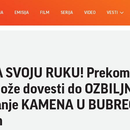
MA
EMISIJA
FILM
SERIJA
VIDEO
VESTI
 SVOJU RUKU! Prekom
že dovesti do OZBILJ
ranje KAMENA U BUBR
h