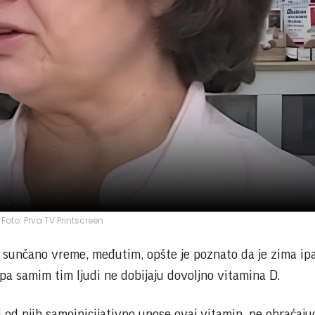
Foto: Prva TV Printscreen
 sunčano vreme, međutim, opšte je poznato da je zima ip
 pa samim tim ljudi ne dobijaju dovoljno vitamina D.
 od njih samoinicijativno unose ovaj vitamin, ne obraćaju