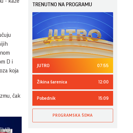
nu - kaže
TRENUTNO NA PROGRAMU
učuju
ijih
alnom
om D i
07:55
JUTRO
doza koja
12:00
Žikina šarenica
izmu, čak
15:09
Pobednik
PROGRAMSKA ŠEMA