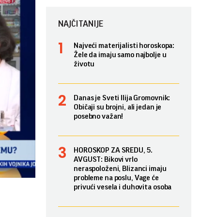
NAJČITANIJE
Najveći materijalisti horoskopa:
Žele da imaju samo najbolje u
životu
Danas je Sveti Ilija Gromovnik:
Običaji su brojni, ali jedan je
posebno važan!
HOROSKOP ZA SREDU, 5.
AVGUST: Bikovi vrlo
neraspoloženi, Blizanci imaju
probleme na poslu, Vage će
privući vesela i duhovita osoba