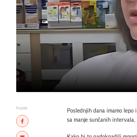
Podeli:
Poslednjih dana imamo lepo i
sa manje sunčanih intervala,
Kako bi to nadoknadili mnogi