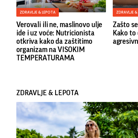
ZDRAVLJE & LEPOTA
ZDRAVLJE &
Verovali ili ne, maslinovo ulje
Zašto se
ide i uz voće: Nutricionista
Kako to 
otkriva kako da zaštitimo
agresivn
organizam na VISOKIM
TEMPERATURAMA
ZDRAVLJE & LEPOTA