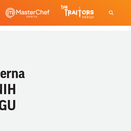
erna
NIH
EGU