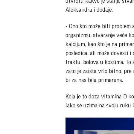
utvrditi kakvo je stanje stva
Aleksandra i dodaje:
- Ono što može biti problem 
organizmu, stvaranje veće kon
kalcijum, kao što je na prime
posledica, ali može dovesti 
traktu, bolova u kostima. To
zato je zaista vrlo bitno, pr
bi za nas bila primerena.
Koja je to doza vitamina D k
iako se uzima na svoju ruku i