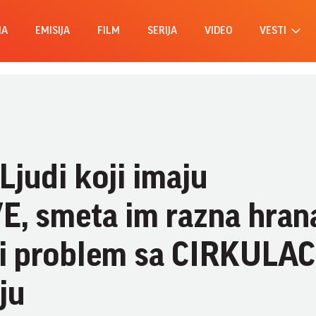
MA
EMISIJA
FILM
SERIJA
VIDEO
VESTI
judi koji imaju
 smeta im razna hran
i problem sa CIRKULA
ju