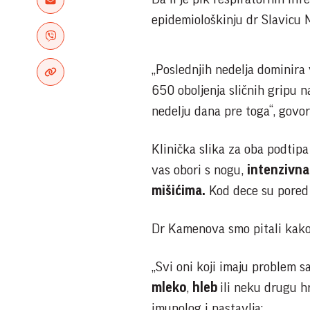
epidemiološkinju dr Slavicu 
„Poslednjih nedelja dominira 
650 oboljenja sličnih gripu na
nedelju dana pre toga“, govor
Klinička slika za oba podtipa
vas obori s nogu,
intenzivn
mišićima.
Kod dece su pored
Dr Kamenova smo pitali kako 
„Svi oni koji imaju problem 
mleko
,
hleb
ili neku drugu h
imunolog i nastavlja: