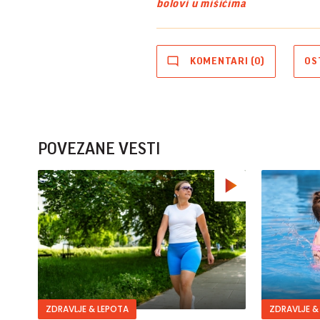
bolovi u mišićima
KOMENTARI (0)
OS
POVEZANE VESTI
ZDRAVLJE & LEPOTA
ZDRAVLJE &