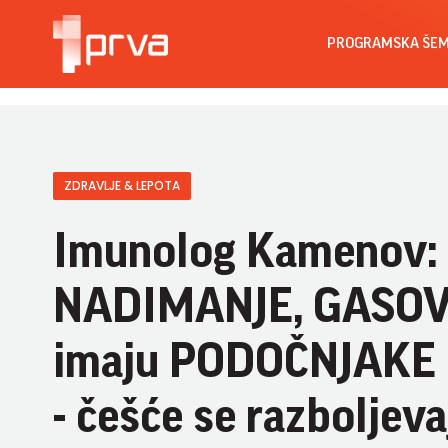
PROGRAMSKA ŠE
ZDRAVLJE & LEPOTA
Imunolog Kamenov: L
NADIMANJE, GASOVE,
imaju PODOČNJAKE 
- češće se razboljeva