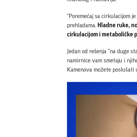
"Poremećaj sa cirkulacijom je
prehladama.
Hladne ruke, no
cirkulacijom i metaboličke
Jedan od rešenja "na duge st
namirnice vam smetaju i njih
Kamenova možete poslušati 