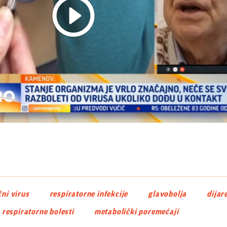
Play
Video
ni virus
respiratorne infekcije
glavobolja
dijar
respiratorne bolesti
metabolički poremećaji