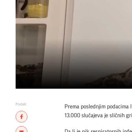
Podeli:
Prema poslednjim podacima In
13.000 slučajeva je sličnih g
Da li je pik respiratornih inf