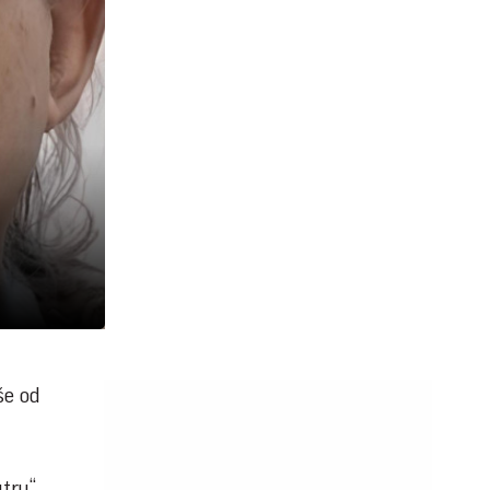
še od
utru“