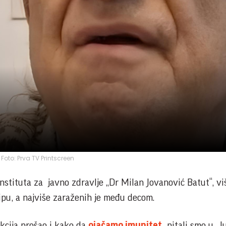
Foto: Prva TV Printscreen
stituta za javno zdravlje „Dr Milan Jovanović Batut“, vi
ripu, a najviše zaraženih je među decom.
ekcija prošao i kako da
ojačamo imunitet
,
pitali smo u „J