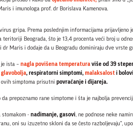
Maris i imunologa prof. dr Borislava Kamenova.
virus gripa. Prema poslednjim informacijama prijavljeno j
 teritoriji Beograda, što je 13,4 procenta veći broj u odn
i dr Maris i dodaje da u Beogradu dominiraju dve vrste gr
 je ista –
nagla povišena temperatura
više od 39 stepen
a
glavobolja
, respiratorni simptomi,
malaksalost
i bolov
 ovih simptoma prisutni
povraćanje i dijareja.
da prepoznamo rane simptome i šta je najbolja prevencij
sa stomakom -
nadimanje, gasovi
, ne podnose neke namir
ranu, oni su izuzetno skloni da se često razboljevaju", up