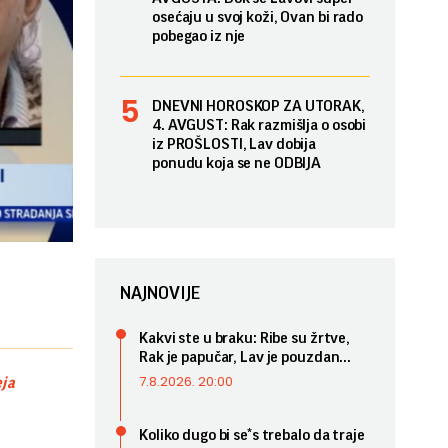
osećaju u svoj koži, Ovan bi rado
pobegao iz nje
DNEVNI HOROSKOP ZA UTORAK,
4. AVGUST: Rak razmišlja o osobi
iz PROŠLOSTI, Lav dobija
ponudu koja se ne ODBIJA
NAJNOVIJE
Kakvi ste u braku: Ribe su žrtve,
Rak je papučar, Lav je pouzdan...
7.8.2026. 20:00
eja
Koliko dugo bi se*s trebalo da traje