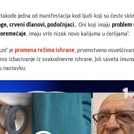
 takođe jedna od manifestacija kod ljudi koji su često sklo
ge, crveni dlanovi, podočnjaci
... Oni koji imaju
problem 
 poremećaje
, imaju vrlo nizak novo kalijuma u ćerlijama".
aze" je
promena režima ishrane
, prvenstveno osvešćivan
ovo izbacivanje iz svakodnevne ishrane. Još saveta imuno
u nastavku: