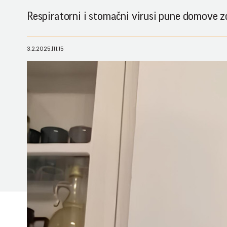
Respiratorni i stomačni virusi pune domove zdr
3.2.2025.
|
11:15