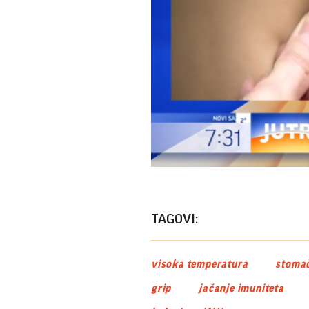
TAGOVI:
visoka temperatura
stomač
grip
jačanje imuniteta