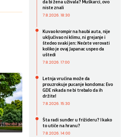
da bi žena uživala? Muškarci, ovo
niste znali
7.8.2026. 18:30
Kuvao krompir na haubi auta, nije
uključivao ni klimu, ni grejanje i
štedeo svaki jen: Nećete verovati
koliko je ovaj Japanac uspeo da
uštedi
7.8.2026. 17:00
Letnja vrućina može da
prouzrokuje pucanje kondoma: Evo
GDE nikada ne bi trebalo da ih
držite!
7.8.2026. 15:30
Šta radi sunđer u frižideru? I kako
to utiče na hranu?
7.8.2026. 14:00