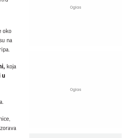
e oko
osu na
ipa.
i,
koja
i u
a.
nice,
ozorava