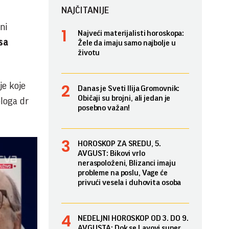
NAJČITANIJE
ni
Najveći materijalisti horoskopa:
sa
Žele da imaju samo najbolje u
životu
je koje
Danas je Sveti Ilija Gromovnik:
Običaji su brojni, ali jedan je
loga dr
posebno važan!
HOROSKOP ZA SREDU, 5.
AVGUST: Bikovi vrlo
neraspoloženi, Blizanci imaju
probleme na poslu, Vage će
privući vesela i duhovita osoba
NEDELJNI HOROSKOP OD 3. DO 9.
AVGUSTA: Dok se Lavovi super