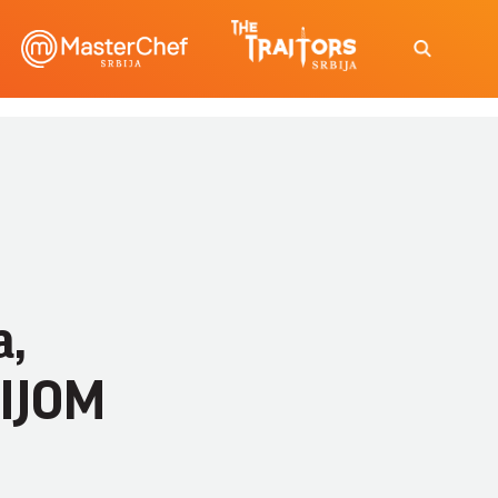
a,
CIJOM