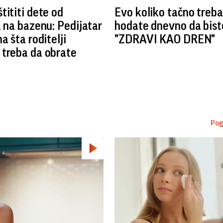
tititi dete od
Evo koliko tačno treba
a na bazenu: Pedijatar
hodate dnevno da biste
a šta roditelji
"ZDRAVI KAO DREN"
treba da obrate
Pog