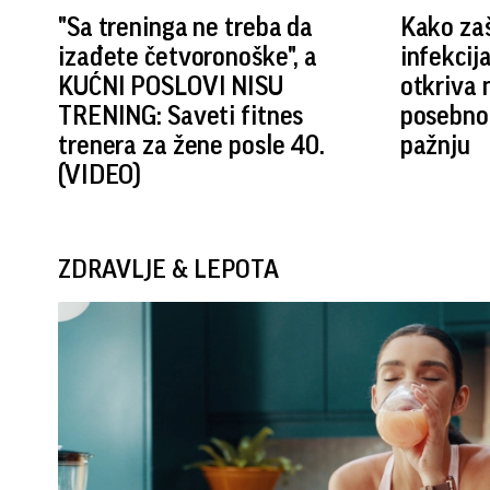
"Sa treninga ne treba da
Kako zaš
izađete četvoronoške", a
infekcij
KUĆNI POSLOVI NISU
otkriva n
TRENING: Saveti fitnes
posebno 
trenera za žene posle 40.
pažnju
(VIDEO)
ZDRAVLJE & LEPOTA