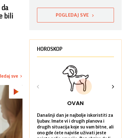
 da
 bili
POGLEDAJ SVE
HOROSKOP
ledaj sve
OVAN
Današnji dan je najbolje iskoristiti za
Ako već hoć
ljubav. Imate vi i drugih planova i
da u tome 
drugih situacija koje su vam bitne, ali
onda je za 
ono gde ćete najviše uživati jeste
pobegnete 