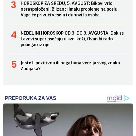
HOROSKOP ZA SREDU, 5. AVGUST: Bikovi vrlo
neraspoloženi, Blizanci imaju probleme na poslu,
Vage će privući vesela i duhovita osoba
NEDELJNI HOROSKOP OD 3. DO 9. AVGUSTA: Dok se
Lavovi super osećaju u svoj koži, Ovan bi rado
pobegao iz nje
Jeste li pozitivna ili negativna verzija svog znaka
Zodijaka?