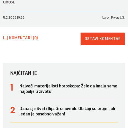
unosi.
5.2.2025.
|
9:52
Izvor: Prva/J.G.
KOMENTARI (0)
OSTAVI KOMENTAR
NAJČITANIJE
Najveći materijalisti horoskopa: Žele da imaju samo
najbolje u životu
Danas je Sveti Ilija Gromovnik: Običaji su brojni, ali
jedan je posebno važan!