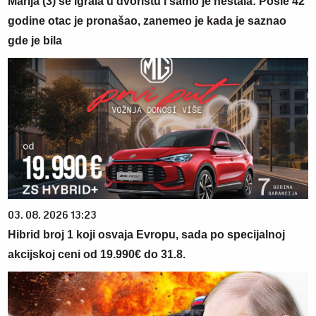
Marija (3) se igrala u dvorištu i samo je nestala: Posle 42
godine otac je pronašao, zanemeo je kada je saznao
gde je bila
03. 08. 2026 13:23
Hibrid broj 1 koji osvaja Evropu, sada po specijalnoj
akcijskoj ceni od 19.990€ do 31.8.