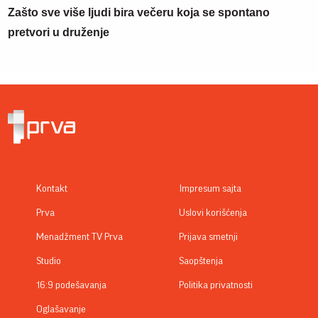
Zašto sve više ljudi bira večeru koja se spontano
pretvori u druženje
Kontakt
Impresum sajta
Prva
Uslovi korišćenja
Menadžment TV Prva
Prijava smetnji
Studio
Saopštenja
16:9 podešavanja
Politika privatnosti
Oglašavanje