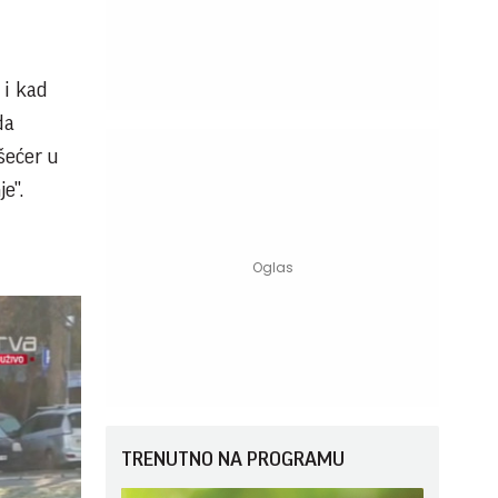
 i kad
da
šećer u
e".
TRENUTNO NA PROGRAMU