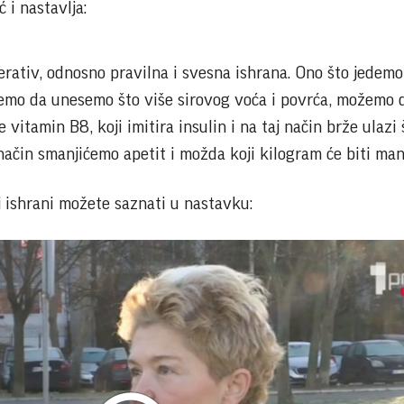
 i nastavlja:
erativ, odnosno pravilna i svesna ishrana. Ono što jedemo
mo da unesemo što više sirovog voća i povrća, možemo 
vitamin B8, koji imitira insulin i na taj način brže ulazi 
 način smanjićemo apetit i možda koji kilogram će biti manj
j ishrani možete saznati u nastavku: