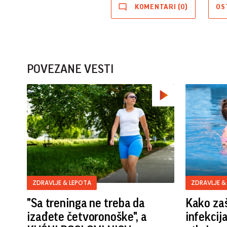
KOMENTARI (0)
OS
POVEZANE VESTI
ZDRAVLJE & LEPOTA
ZDRAVLJE &
"Sa treninga ne treba da
Kako zaš
izađete četvoronoške", a
infekcij