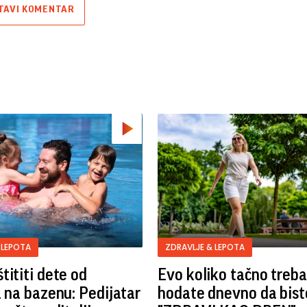
TAVI KOMENTAR
 LEPOTA
ZDRAVLJE & LEPOTA
tititi dete od
Evo koliko tačno treba
a na bazenu: Pedijatar
hodate dnevno da biste