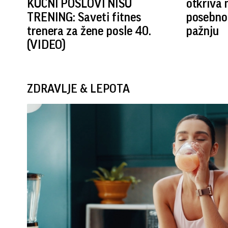
KUĆNI POSLOVI NISU
otkriva n
TRENING: Saveti fitnes
posebno 
trenera za žene posle 40.
pažnju
(VIDEO)
ZDRAVLJE & LEPOTA