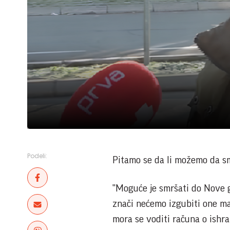
Podeli:
Pitamo se da li možemo da s
"Moguće je smršati do Nove go
znači nećemo izgubiti one m
mora se voditi računa o ishra