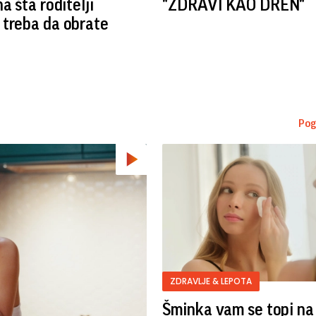
a šta roditelji
"ZDRAVI KAO DREN"
treba da obrate
Pog
ZDRAVLJE & LEPOTA
Šminka vam se topi na