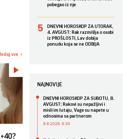
pobegao iz nje
DNEVNI HOROSKOP ZA UTORAK,
4. AVGUST: Rak razmišlja o osobi
iz PROŠLOSTI, Lav dobija
ponudu koja se ne ODBIJA
ledaj sve
NAJNOVIJE
DNEVNI HOROSKOP ZA SUBOTU, 8.
AVGUST: Rakovi su nepažljivi i
misli im lutaju, Vage su napete u
odnosima sa partnerom
8.8.2026. 6:30
 +40?