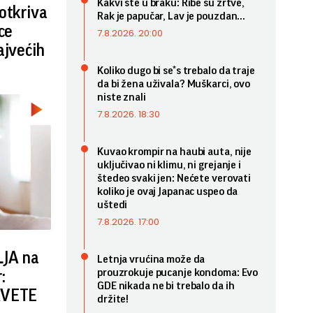
Kakvi ste u braku: Ribe su žrtve,
otkriva
Rak je papučar, Lav je pouzdan...
ce
7.8.2026. 20:00
ajvećih
Koliko dugo bi se*s trebalo da traje
da bi žena uživala? Muškarci, ovo
niste znali
7.8.2026. 18:30
Kuvao krompir na haubi auta, nije
uključivao ni klimu, ni grejanje i
štedeo svaki jen: Nećete verovati
koliko je ovaj Japanac uspeo da
uštedi
7.8.2026. 17:00
JA na
Letnja vrućina može da
prouzrokuje pucanje kondoma: Evo
:
GDE nikada ne bi trebalo da ih
AVETE
držite!