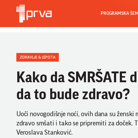
PROGRAMSKA ŠE
ZDRAVLJE & LEPOTA
Kako da SMRŠATE do
da to bude zdravo?
Uoči novogodišnje noći, ovih dana su ženski m
zdravo smšati i tako se pripremiti za doček. 
Veroslava Stanković.