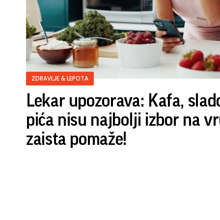
ZDRAVLJE & LEPOTA
Lekar upozorava: Kafa, slado
pića nisu najbolji izbor na vr
zaista pomaže!