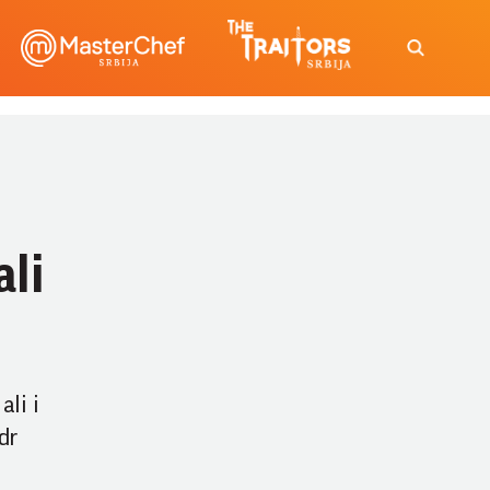
li
ali i
dr