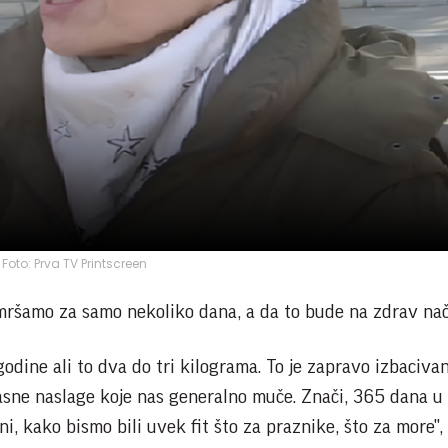
Foto: Prva TV Printscreen
mršamo za samo nekoliko dana, a da to bude na zdrav na
dine ali to dva do tri kilograma. To je zapravo izbacivan
asne naslage koje nas generalno muče. Znači, 365 dana u
ni, kako bismo bili uvek fit što za praznike, što za more",