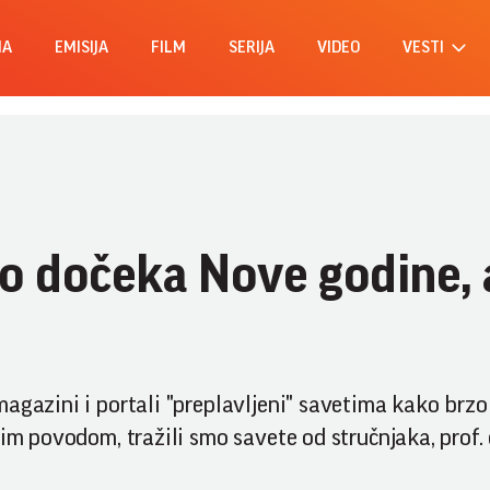
MA
EMISIJA
FILM
SERIJA
VIDEO
VESTI
 dočeka Nove godine, a
agazini i portali "preplavljeni" savetima kako brzo 
Tim povodom, tražili smo savete od stručnjaka, prof. 