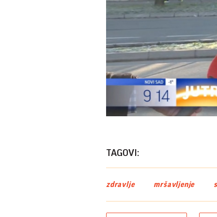
TAGOVI:
zdravlje
mršavljenje