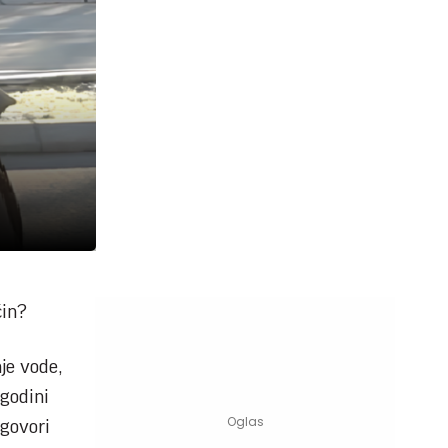
čin?
je vode,
 godini
 govori