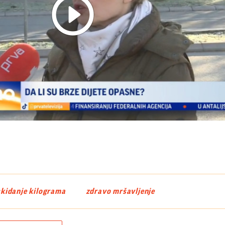
Play
Video
skidanje kilograma
zdravo mršavljenje