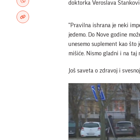
doktorka Veroslava Stanković
"Pravilna ishrana je neki imp
jedemo. Do Nove godine može
unesemo suplement kao što je 
mišiće. Nismo gladni i na taj
Još saveta o zdravoj i svesno