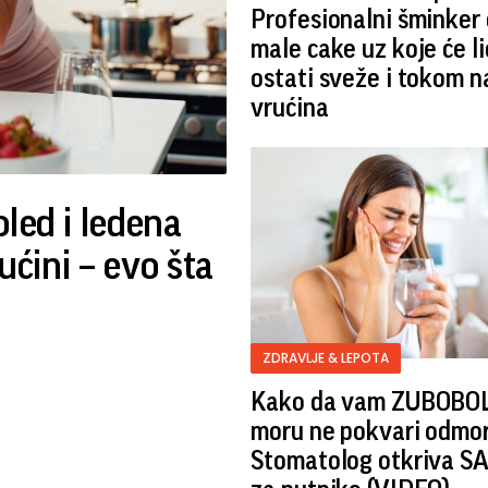
Profesionalni šminker 
male cake uz koje će li
ostati sveže i tokom n
vrućina
led i ledena
ućini – evo šta
ZDRAVLJE & LEPOTA
Kako da vam ZUBOBOL
moru ne pokvari odmor
Stomatolog otkriva S