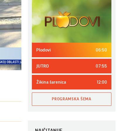
06:50
Plodovi
07:55
JUTRO
12:00
Žikina šarenica
PROGRAMSKA ŠEMA
NAJČITANIJE