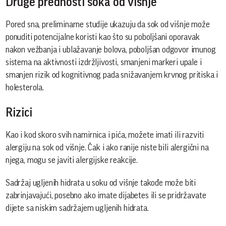
Druge prednosti soka od višnje
Pored sna, preliminarne studije ukazuju da sok od višnje može
ponuditi potencijalne koristi kao što su poboljšani oporavak
nakon vežbanja i ublažavanje bolova, poboljšan odgovor imunog
sistema na aktivnosti izdržljivosti, smanjeni markeri upale i
smanjen rizik od kognitivnog pada snižavanjem krvnog pritiska i
holesterola.
Rizici
Kao i kod skoro svih namirnica i pića, možete imati ili razviti
alergiju na sok od višnje. Čak i ako ranije niste bili alergični na
njega, mogu se javiti alergijske reakcije.
Sadržaj ugljenih hidrata u soku od višnje takođe može biti
zabrinjavajući, posebno ako imate dijabetes ili se pridržavate
dijete sa niskim sadržajem ugljenih hidrata.