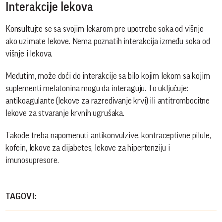
Interakcije lekova
Konsultujte se sa svojim lekarom pre upotrebe soka od višnje
ako uzimate lekove. Nema poznatih interakcija između soka od
višnje i lekova.
Međutim, može doći do interakcije sa bilo kojim lekom sa kojim
suplementi melatonina mogu da interaguju. To uključuje:
antikoagulante (lekove za razređivanje krvi) ili antitrombocitne
lekove za stvaranje krvnih ugrušaka.
Takođe treba napomenuti antikonvulzive, kontraceptivne pilule,
kofein, lekove za dijabetes, lekove za hipertenziju i
imunosupresore.
TAGOVI: