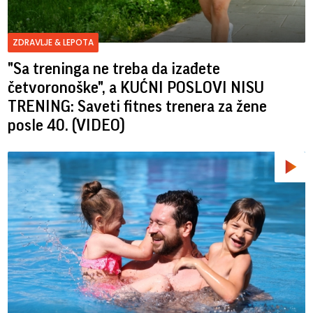
ZDRAVLJE & LEPOTA
"Sa treninga ne treba da izađete
četvoronoške", a KUĆNI POSLOVI NISU
TRENING: Saveti fitnes trenera za žene
posle 40. (VIDEO)