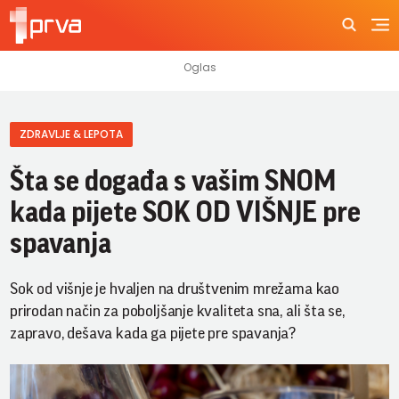
ZDRAVLJE & LEPOTA
Šta se događa s vašim SNOM
kada pijete SOK OD VIŠNJE pre
spavanja
Sok od višnje je hvaljen na društvenim mrežama kao
prirodan način za poboljšanje kvaliteta sna, ali šta se,
zapravo, dešava kada ga pijete pre spavanja?