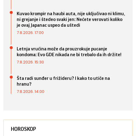
Kuvao krompir na haubi auta, nije uključivao ni klimu,
ni grejanje i štedeo svaki jen: Nećete verovati koliko
je ovaj Japanac uspeo da uštedi
7.8.2026. 17:00
Letnja vrućina može da prouzrokuje pucanje
kondoma: Evo GDE nikada ne bi trebalo da ih držite!
7.8.2026. 15:30
Šta radi sunđer u frižideru? I kako to utiče na
hranu?
7.8.2026. 14:00
HOROSKOP