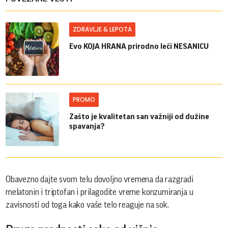
ZDRAVLJE & LEPOTA
Evo KOJA HRANA prirodno leči NESANICU
PROMO
Zašto je kvalitetan san važniji od dužine
spavanja?
Obavezno dajte svom telu dovoljno vremena da razgradi
melatonin i triptofan i prilagodite vreme konzumiranja u
zavisnosti od toga kako vaše telo reaguje na sok.