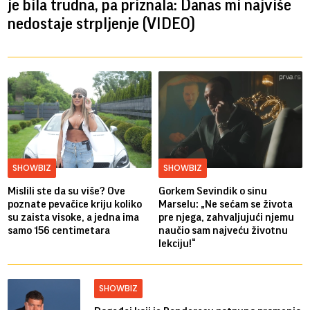
je bila trudna, pa priznala: Danas mi najviše
nedostaje strpljenje (VIDEO)
SHOWBIZ
SHOWBIZ
Mislili ste da su više? Ove
Gorkem Sevindik o sinu
poznate pevačice kriju koliko
Marselu: „Ne sećam se života
su zaista visoke, a jedna ima
pre njega, zahvaljujući njemu
samo 156 centimetara
naučio sam najveću životnu
lekciju!“
SHOWBIZ