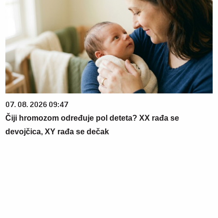
07. 08. 2026 09:47
Čiji hromozom određuje pol deteta? XX rađa se
devojčica, XY rađa se dečak