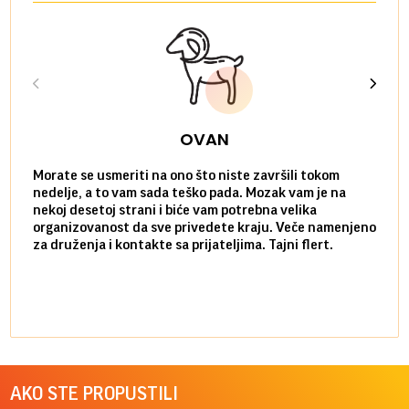
OVAN
Morate se usmeriti na ono što niste završili tokom
Sve n
nedelje, a to vam sada teško pada. Mozak vam je na
potpu
nekoj desetoj strani i biće vam potrebna velika
stvar
organizovanost da sve privedete kraju. Veče namenjeno
tempo
za druženja i kontakte sa prijateljima. Tajni flert.
najbl
AKO STE PROPUSTILI