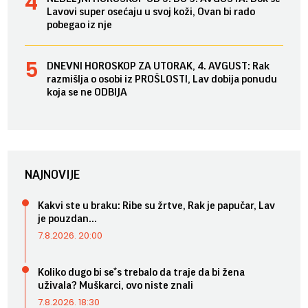
Lavovi super osećaju u svoj koži, Ovan bi rado
pobegao iz nje
DNEVNI HOROSKOP ZA UTORAK, 4. AVGUST: Rak
razmišlja o osobi iz PROŠLOSTI, Lav dobija ponudu
koja se ne ODBIJA
NAJNOVIJE
Kakvi ste u braku: Ribe su žrtve, Rak je papučar, Lav
je pouzdan...
7.8.2026. 20:00
Koliko dugo bi se*s trebalo da traje da bi žena
uživala? Muškarci, ovo niste znali
7.8.2026. 18:30