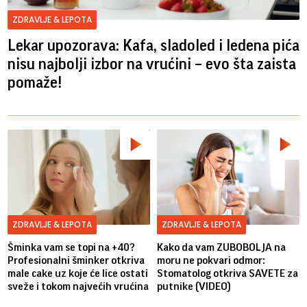
ZDRAVLJE & LEPOTA
Lekar upozorava: Kafa, sladoled i ledena pića
nisu najbolji izbor na vrućini – evo šta zaista
pomaže!
ZDRAVLJE & LEPOTA
ZDRAVLJE & LEPOTA
Šminka vam se topi na +40?
Kako da vam ZUBOBOLJA na
Profesionalni šminker otkriva
moru ne pokvari odmor:
male cake uz koje će lice ostati
Stomatolog otkriva SAVETE za
sveže i tokom najvećih vrućina
putnike (VIDEO)