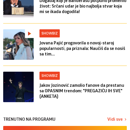
Događaj koji je Banderasu potpuno promenio
život: Srčani udar je bio najbolja stvar koja
mi se ikada dogodila!
SHOWBIZ
Jovana Pajić progovorila o novoj-staroj
popularnosti, pa priznala: Naučiš da se nosiš
sa tim...
SHOWBIZ
Jakov Jozinović zamolio fanove da prestanu
sa OPASNIM trendom: "PREGAZIĆU IH SVE"
(ANKETA)
TRENUTNO NA PROGRAMU
Vidi sve