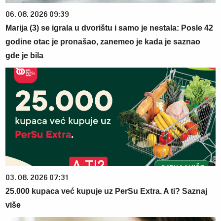
06. 08. 2026 09:39
Marija (3) se igrala u dvorištu i samo je nestala: Posle 42
godine otac je pronašao, zanemeo je kada je saznao
gde je bila
03. 08. 2026 07:31
25.000 kupaca već kupuje uz PerSu Extra. A ti? Saznaj
više