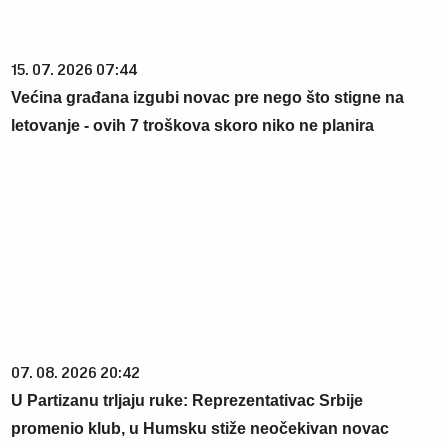
15. 07. 2026 07:44
Većina građana izgubi novac pre nego što stigne na
letovanje - ovih 7 troškova skoro niko ne planira
07. 08. 2026 20:42
U Partizanu trljaju ruke: Reprezentativac Srbije
promenio klub, u Humsku stiže neočekivan novac