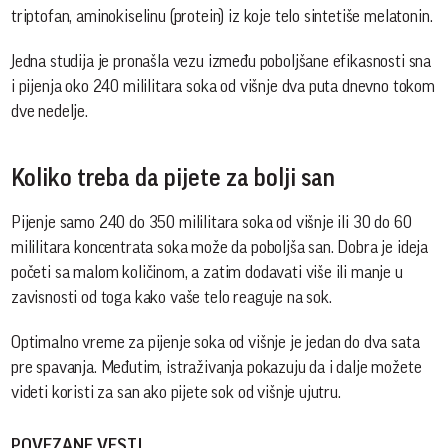
triptofan, aminokiselinu (protein) iz koje telo sintetiše melatonin.
Jedna studija je pronašla vezu između poboljšane efikasnosti sna
i pijenja oko 240 mililitara soka od višnje dva puta dnevno tokom
dve nedelje.
Koliko treba da pijete za bolji san
Pijenje samo 240 do 350 mililitara soka od višnje ili 30 do 60
mililitara koncentrata soka može da poboljša san. Dobra je ideja
početi sa malom količinom, a zatim dodavati više ili manje u
zavisnosti od toga kako vaše telo reaguje na sok.
Optimalno vreme za pijenje soka od višnje je jedan do dva sata
pre spavanja. Međutim, istraživanja pokazuju da i dalje možete
videti koristi za san ako pijete sok od višnje ujutru.
POVEZANE VESTI