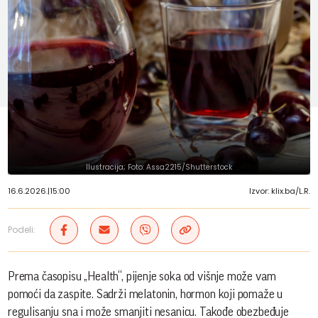
Ilustracija; Foto: Assa2215/Shutterstock
16.6.2026.
|
15:00
Izvor: klix.ba/L.R.
Podeli:
Prema časopisu „Health“, pijenje soka od višnje može vam
pomoći da zaspite. Sadrži melatonin, hormon koji pomaže u
regulisanju sna i može smanjiti nesanicu. Takođe obezbeđuje