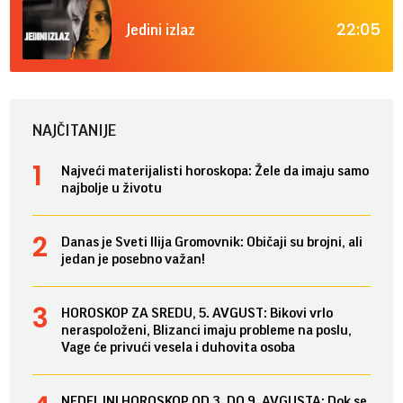
22:05
Jedini izlaz
NAJČITANIJE
Najveći materijalisti horoskopa: Žele da imaju samo
najbolje u životu
Danas je Sveti Ilija Gromovnik: Običaji su brojni, ali
jedan je posebno važan!
HOROSKOP ZA SREDU, 5. AVGUST: Bikovi vrlo
neraspoloženi, Blizanci imaju probleme na poslu,
Vage će privući vesela i duhovita osoba
NEDELJNI HOROSKOP OD 3. DO 9. AVGUSTA: Dok se