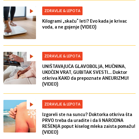
ZDRAVLJE & LEPOTA
Kilogrami „skaču“ leti? Evo kada je krivac
voda, a ne gojenje (VIDEO)
ZDRAVLJE & LEPOTA
UNIŠTAVAJUĆA GLAVOBOLJA, MUČNINA,
UKOČEN VRAT, GUBITAK SVESTI... Doktor
otkriva KAKO da prepoznate ANEURIZMU!
(VIDEO)
ZDRAVLJE & LEPOTA
Izgoreli ste na suncu? Doktorka otkriva šta
PRVO treba da uradite i da li NARODNA
REŠENJA poput kiselog mleka zaista pomažu!
(VIDEO)