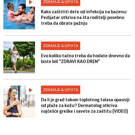
ZDRAVLJE & LEPOTA
Kako zaštititi dete od infekcija na bazenu:
Pedijatar otkriva na šta roditelji posebno
treba da obrate pažnju
ZDRAVLJE & LEPOTA
Evo koliko tačno treba da hodate dnevno da
biste bili "ZDRAVI KAO DREN"
ZDRAVLJE & LEPOTA
Da li je grad tokom toplotnog talasa opasniji
od plaže za kožu? Dermatolog otkriva
najčešće greške i savete za zaštitu (VIDEO)