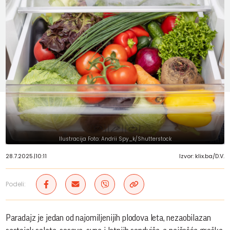
Ilustracija Foto: Andrii Spy_k/Shutterstock
28.7.2025.
|
10:11
Izvor: klix.ba/D.V.
Podeli:
Paradajz je jedan od najomiljenijih plodova leta, nezaobilazan