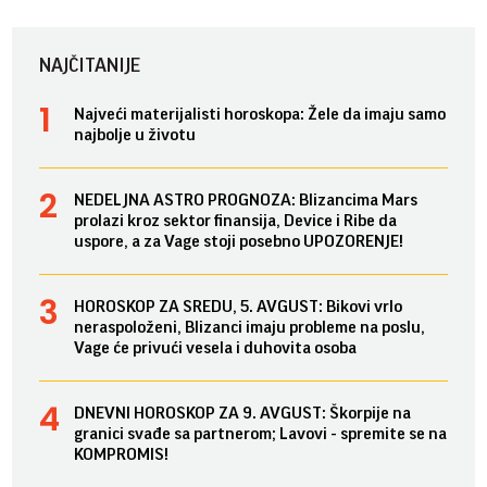
NAJČITANIJE
Najveći materijalisti horoskopa: Žele da imaju samo
najbolje u životu
NEDELJNA ASTRO PROGNOZA: Blizancima Mars
prolazi kroz sektor finansija, Device i Ribe da
uspore, a za Vage stoji posebno UPOZORENJE!
HOROSKOP ZA SREDU, 5. AVGUST: Bikovi vrlo
neraspoloženi, Blizanci imaju probleme na poslu,
Vage će privući vesela i duhovita osoba
DNEVNI HOROSKOP ZA 9. AVGUST: Škorpije na
granici svađe sa partnerom; Lavovi - spremite se na
KOMPROMIS!