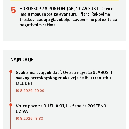
HOROSKOP ZA PONEDELJAK, 10. AVGUST: Device
imaju mogućnost za avanturu i flert, Rakovima
troškovi zadaju glavobolju, Lavovi – ne potežite za
negativnim rečima!
NAJNOVIJE
Svako ima svoj „okidač“: Ovo su najveće SLABOSTI
svakog horoskopskog znaka koje će ih u trenutku
IZLUDETI
10.8.2026. 20:00
Vruće poze za DUŽU AKCIJU - žene će POSEBNO
UŽIVATI!
10.8.2026. 18:30