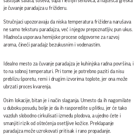
sastojak salata, soseva, supa i letnjih sendviča, a najčešća greška
je čuvanje paradajza u frižideru.
Stručnjaci upozoravaju da niska temperatura frižidera narušava
ne samo teksturu paradajza, već i njegov prepoznatljiv, pun ukus.
Hladnoća usporava hemijske procese odgovorne za razvoj
aroma, čineći paradajz bezukusnim i vodenastim.
Idealno mesto za čuvanje paradajza je kuhinjska radna površina, i
to na sobnoj temperaturi. Pri tome je potrebno paziti da nisu
preblizu šporetu, rerni i drugim izvorima toplote, jer ona može
ubrzati proces kvarenja.
Osim lokacije, bitan je i način slaganja. Umesto da ih nagomilate
u duboku posudu, bolje je da ih rasporedite u plitku, jer će tako
vazduh slobodno cirkulisati između plodova, a ujedno ćete i
smanjiti rizik od oštećenja osetljive kožice. Preklapanje
paradajza može uzrokovati pritisak i rano propadanje.