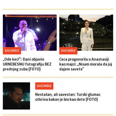
SHOWBIZ
SHOWBIZ
„Ode kec!“: Đani objavio
Ceca progovorila o Anastasiji
URNEBESNU fotografiju BEZ
kao majci: „Nisam morala da joj
prednjeg zuba (FOTO)
dajem savete“
SHOWBIZ
Nestašan, ali savestan: Turski glumac
otkriva kakav je bio kao dete (FOTO)