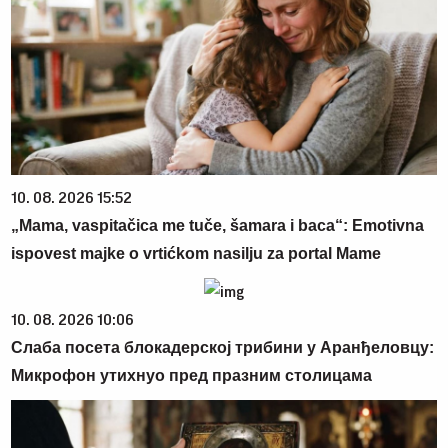
10. 08. 2026 15:52
„Mama, vaspitačica me tuče, šamara i baca“: Emotivna
ispovest majke o vrtićkom nasilju za portal Mame
10. 08. 2026 10:06
Слаба посета блокадерској трибини у Аранђеловцу:
Микрофон утихнуо пред празним столицама