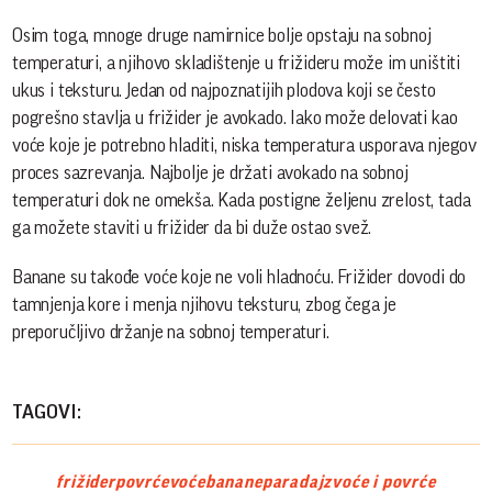
Osim toga, mnoge druge namirnice bolje opstaju na sobnoj
temperaturi, a njihovo skladištenje u frižideru može im uništiti
ukus i teksturu. Jedan od najpoznatijih plodova koji se često
pogrešno stavlja u frižider je avokado. Iako može delovati kao
voće koje je potrebno hladiti, niska temperatura usporava njegov
proces sazrevanja. Najbolje je držati avokado na sobnoj
temperaturi dok ne omekša. Kada postigne željenu zrelost, tada
ga možete staviti u frižider da bi duže ostao svež.
Banane su takođe voće koje ne voli hladnoću. Frižider dovodi do
tamnjenja kore i menja njihovu teksturu, zbog čega je
preporučljivo držanje na sobnoj temperaturi.
TAGOVI:
frižider
povrće
voće
banane
paradajz
voće i povrće