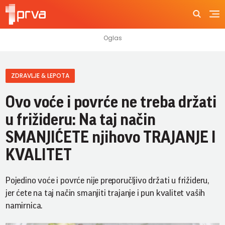
ZDRAVLJE & LEPOTA
Ovo voće i povrće ne treba držati
u frižideru: Na taj način
SMANJIĆETE njihovo TRAJANJE I
KVALITET
Pojedino voće i povrće nije preporučljivo držati u frižideru,
jer ćete na taj način smanjiti trajanje i pun kvalitet vaših
namirnica.