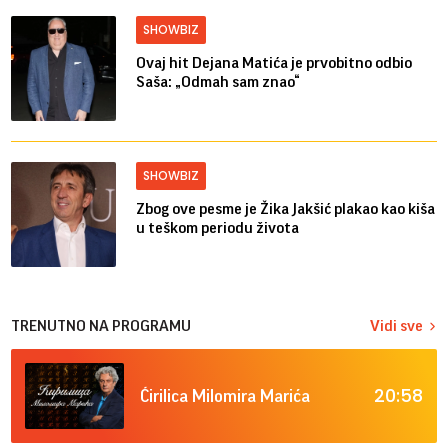
SHOWBIZ
Ovaj hit Dejana Matića je prvobitno odbio
Saša: „Odmah sam znao“
SHOWBIZ
Zbog ove pesme je Žika Jakšić plakao kao kiša
u teškom periodu života
TRENUTNO NA PROGRAMU
Vidi sve
20:58
Ćirilica Milomira Marića