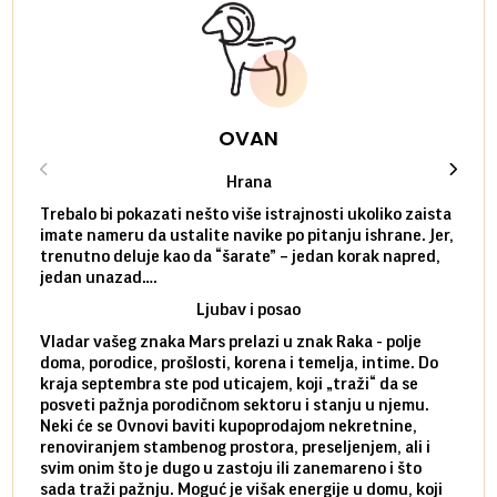
OVAN
Hrana
Trebalo bi pokazati nešto više istrajnosti ukoliko zaista
Sedmi
imate nameru da ustalite navike po pitanju ishrane. Jer,
čak p
trenutno deluje kao da “šarate” – jedan korak napred,
pokuš
jedan unazad….
unes
Ljubav i posao
Vladar vašeg znaka Mars prelazi u znak Raka - polje
Mars 
doma, porodice, prošlosti, korena i temelja, intime. Do
rodbi
kraja septembra ste pod uticajem, koji „traži“ da se
kraja
posveti pažnja porodičnom sektoru i stanju u njemu.
dinam
Neki će se Ovnovi baviti kupoprodajom nekretnine,
istov
renoviranjem stambenog prostora, preseljenjem, ali i
brze 
svim onim što je dugo u zastoju ili zanemareno i što
za sa
sada traži pažnju. Moguć je višak energije u domu, koji
treba