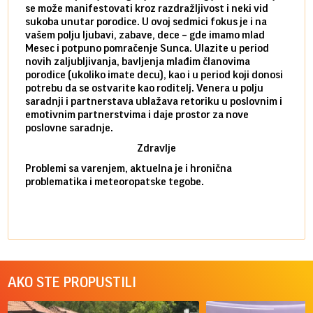
se može manifestovati kroz razdražljivost i neki vid
poslu
sukoba unutar porodice. U ovoj sedmici fokus je i na
defin
vašem polju ljubavi, zabave, dece – gde imamo mlad
partn
Mesec i potpuno pomračenje Sunca. Ulazite u period
reago
novih zaljubljivanja, bavljenja mlađim članovima
mlad 
porodice (ukoliko imate decu), kao i u period koji donosi
uvode
potrebu da se ostvarite kao roditelj. Venera u polju
stamb
saradnji i partnerstava ublažava retoriku u poslovnim i
porod
emotivnim partnerstvima i daje prostor za nove
situa
poslovne saradnje.
stabi
Zdravlje
Problemi sa varenjem, aktuelna je i hronična
problematika i meteoropatske tegobe.
AKO STE PROPUSTILI