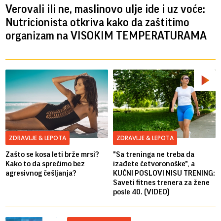
Verovali ili ne, maslinovo ulje ide i uz voće:
Nutricionista otkriva kako da zaštitimo
organizam na VISOKIM TEMPERATURAMA
ZDRAVLJE & LEPOTA
ZDRAVLJE & LEPOTA
Zašto se kosa leti brže mrsi?
"Sa treninga ne treba da
Kako to da sprečimo bez
izađete četvoronoške", a
agresivnog češljanja?
KUĆNI POSLOVI NISU TRENING:
Saveti fitnes trenera za žene
posle 40. (VIDEO)