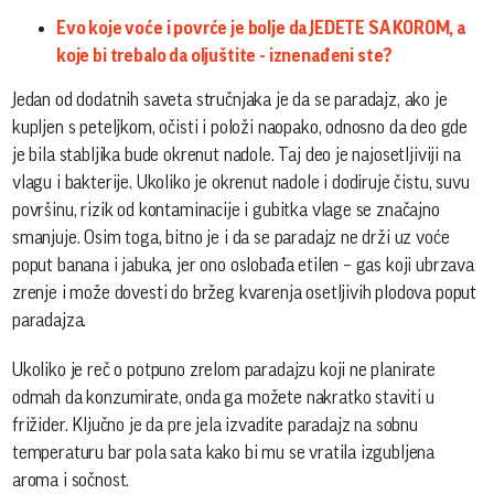
Evo koje voće i povrće je bolje da JEDETE SA KOROM, a
koje bi trebalo da oljuštite - iznenađeni ste?
Jedan od dodatnih saveta stručnjaka je da se paradajz, ako je
kupljen s peteljkom, očisti i položi naopako, odnosno da deo gde
je bila stabljika bude okrenut nadole. Taj deo je najosetljiviji na
vlagu i bakterije. Ukoliko je okrenut nadole i dodiruje čistu, suvu
površinu, rizik od kontaminacije i gubitka vlage se značajno
smanjuje. Osim toga, bitno je i da se paradajz ne drži uz voće
poput banana i jabuka, jer ono oslobađa etilen – gas koji ubrzava
zrenje i može dovesti do bržeg kvarenja osetljivih plodova poput
paradajza.
Ukoliko je reč o potpuno zrelom paradajzu koji ne planirate
odmah da konzumirate, onda ga možete nakratko staviti u
frižider. Ključno je da pre jela izvadite paradajz na sobnu
temperaturu bar pola sata kako bi mu se vratila izgubljena
aroma i sočnost.