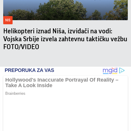
NIS
Helikopteri iznad Niša, izviđači na vodi:
Vojska Srbije izvela zahtevnu taktičku vežbu
FOTO/VIDEO