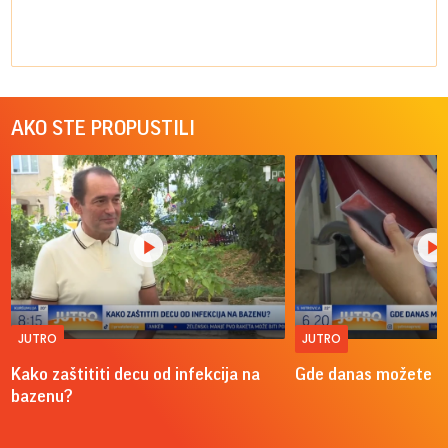
AKO STE PROPUSTILI
JUTRO
JUTRO
Kako zaštititi decu od infekcija na
Gde danas možete do
bazenu?