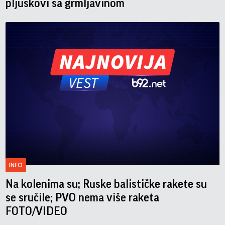
pljuskovi sa grmljavinom
INFO
Na kolenima su; Ruske balističke rakete su
se sručile; PVO nema više raketa
FOTO/VIDEO