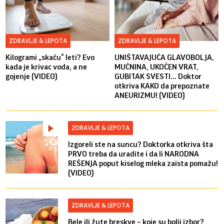
ZDRAVLJE & LEPOTA
ZDRAVLJE & LEPOTA
Kilogrami „skaču“ leti? Evo
UNIŠTAVAJUĆA GLAVOBOLJA,
kada je krivac voda, a ne
MUČNINA, UKOČEN VRAT,
gojenje (VIDEO)
GUBITAK SVESTI... Doktor
otkriva KAKO da prepoznate
ANEURIZMU! (VIDEO)
ZDRAVLJE & LEPOTA
Izgoreli ste na suncu? Doktorka otkriva šta
PRVO treba da uradite i da li NARODNA
REŠENJA poput kiselog mleka zaista pomažu!
(VIDEO)
ZDRAVLJE & LEPOTA
Bele ili žute breskve – koje su bolji izbor?