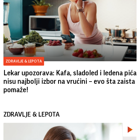
ZDRAVLJE & LEPOTA
Lekar upozorava: Kafa, sladoled i ledena pića
nisu najbolji izbor na vrućini – evo šta zaista
pomaže!
ZDRAVLJE & LEPOTA