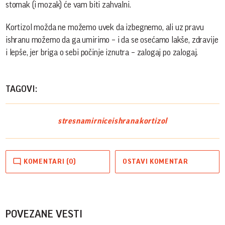
stomak (i mozak) će vam biti zahvalni.
Kortizol možda ne možemo uvek da izbegnemo, ali uz pravu
ishranu možemo da ga umirimo – i da se osećamo lakše, zdravije
i lepše, jer briga o sebi počinje iznutra – zalogaj po zalogaj.
TAGOVI:
stres
namirnice
ishrana
kortizol
KOMENTARI (0)
OSTAVI KOMENTAR
POVEZANE VESTI