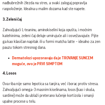
nadbubrežnih žlezda na stres, a svaki zalogaj popravlja
raspoloženje. Idealna u malim dozama kad ste napete.
3. Zeleni čaj
Zahvaljujući L-teaninu, aminokiselini koja opušta, i moćnim
katehinima, zeleni čaj deluje umirujuće ali i osvežavajuće. Pijte
ga kao klasičan napitak ili u formi matcha latte – idealno za zen
pauzu tokom stresnog dana.
Dermatolozi upozoravaju da je TROVANJE SUNCEM
moguće, ovo je PRVI SIMPTOM
4. Losos
Ova riba nije samo lepotica sa tanjira, već i borac protiv stresa.
Zahvaljujući omega-3 masnim kiselinama, losos (kao i skuša,
sardine) može da ublaži preterano lučenje kortizola i smanji
upalne procese u telu.