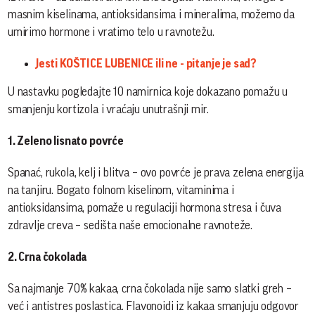
masnim kiselinama, antioksidansima i mineralima, možemo da
umirimo hormone i vratimo telo u ravnotežu.
Jesti KOŠTICE LUBENICE ili ne - pitanje je sad?
U nastavku pogledajte 10 namirnica koje dokazano pomažu u
smanjenju kortizola i vraćaju unutrašnji mir.
1. Zeleno lisnato povrće
Spanać, rukola, kelj i blitva – ovo povrće je prava zelena energija
na tanjiru. Bogato folnom kiselinom, vitaminima i
antioksidansima, pomaže u regulaciji hormona stresa i čuva
zdravlje creva – sedišta naše emocionalne ravnoteže.
2. Crna čokolada
Sa najmanje 70% kakaa, crna čokolada nije samo slatki greh –
već i antistres poslastica. Flavonoidi iz kakaa smanjuju odgovor