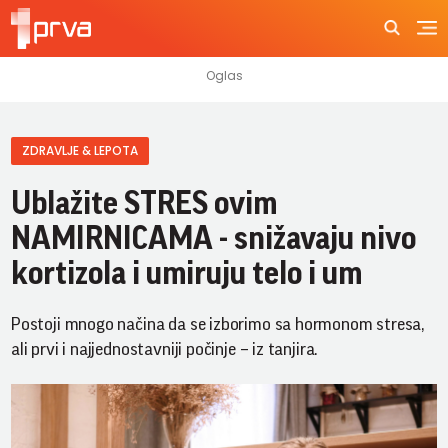
ZDRAVLJE & LEPOTA
Ublažite STRES ovim
NAMIRNICAMA - snižavaju nivo
kortizola i umiruju telo i um
Postoji mnogo načina da se izborimo sa hormonom stresa,
ali prvi i najjednostavniji počinje – iz tanjira.