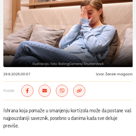
Ilustracija; Foto: RollingCamera/Shutterstock
29.6.2025.
|
10:07
Izvor: Ženski magazin
Podeli:
Ishrana koja pomaže u smanjenju kortizola može da postane vaš
najpouzdaniji saveznik, posebno u danima kada sve deluje
previše.