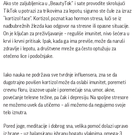
Ako ste zaljubljenica u „BeautyTok” i sate provodite skrolujući
TikTok u potrazi za trikovima za lepotu, sigurno ste čule za izraz
“kortizol face”. Kortizol, poznat kao hormon stresa, luči se iz
nadbubrežnih žlezda kao odgovor na stresne ili opasne situacije.
On je ključan za preživljavanje – reguliše imunitet, nivo šećera u
krvi i krvni pritisak. Ipak, kada ga ima previše, može da naruši
zdravlje i lepotu, a društvene mreže ga često optužuju za
otečeno lice i podočnjake.
Iako nauka ne podržava sve tvrdnje influensera, zna se da
dugotrajno povišen kortizol može da oslabi imunitet, poremeti
crevnu floru, izazove upale i poremećaje sna, umor, akne,
povećanje telesne težine, pa čak i depresiju. Na spoljne stresore
ne možemo uvek da utičemo – ali možemo da negujemo svoje
telo iznutra.
Pored joge, meditacije i dobrog sna, velika pomoć dolazi upravo
iz hrane – uz balansiranu ishranu bogatu vlaknima, omega-3