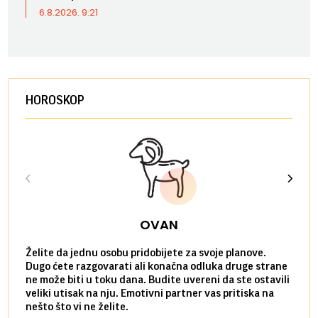
6.8.2026. 9:21
HOROSKOP
OVAN
Želite da jednu osobu pridobijete za svoje planove.
Danas
Dugo ćete razgovarati ali konačna odluka druge strane
Niste
ne može biti u toku dana. Budite uvereni da ste ostavili
povol
veliki utisak na nju. Emotivni partner vas pritiska na
a pos
nešto što vi ne želite.
više 