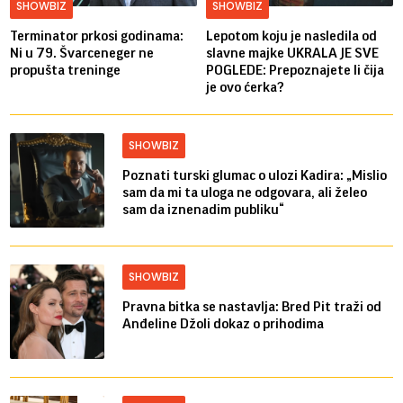
SHOWBIZ
SHOWBIZ
Terminator prkosi godinama:
Lepotom koju je nasledila od
Ni u 79. Švarceneger ne
slavne majke UKRALA JE SVE
propušta treninge
POGLEDE: Prepoznajete li čija
je ovo ćerka?
SHOWBIZ
Poznati turski glumac o ulozi Kadira: „Mislio
sam da mi ta uloga ne odgovara, ali želeo
sam da iznenadim publiku“
SHOWBIZ
Pravna bitka se nastavlja: Bred ​​Pit traži od
Anđeline Džoli dokaz o prihodima