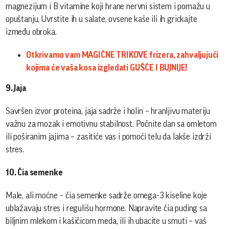
magnezijum i B vitamine koji hrane nervni sistem i pomažu u
opuštanju. Uvrstite ih u salate, ovsene kaše ili ih grickajte
između obroka.
Otkrivamo vam MAGIČNE TRIKOVE frizera, zahvaljujući
kojima će vaša kosa izgledati GUŠĆE I BUJNIJE!
9. Jaja
Savršen izvor proteina, jaja sadrže i holin – hranljivu materiju
važnu za mozak i emotivnu stabilnost. Počnite dan sa omletom
ili poširanim jajima – zasitiće vas i pomoći telu da lakše izdrži
stres.
10. Čia semenke
Male, ali moćne – čia semenke sadrže omega-3 kiseline koje
ublažavaju stres i regulišu hormone. Napravite čia puding sa
biljnim mlekom i kašičicom meda, ili ih ubacite u smuti – vaš