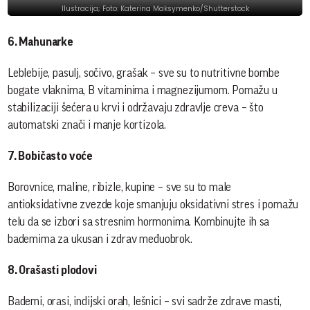
Ilustracija; Foto: Katerina Maksymenko/Shutterstock
6. Mahunarke
Leblebije, pasulj, sočivo, grašak – sve su to nutritivne bombe
bogate vlaknima, B vitaminima i magnezijumom. Pomažu u
stabilizaciji šećera u krvi i održavaju zdravlje creva – što
automatski znači i manje kortizola.
7. Bobičasto voće
Borovnice, maline, ribizle, kupine – sve su to male
antioksidativne zvezde koje smanjuju oksidativni stres i pomažu
telu da se izbori sa stresnim hormonima. Kombinujte ih sa
bademima za ukusan i zdrav međuobrok.
8. Orašasti plodovi
Bademi, orasi, indijski orah, lešnici – svi sadrže zdrave masti,