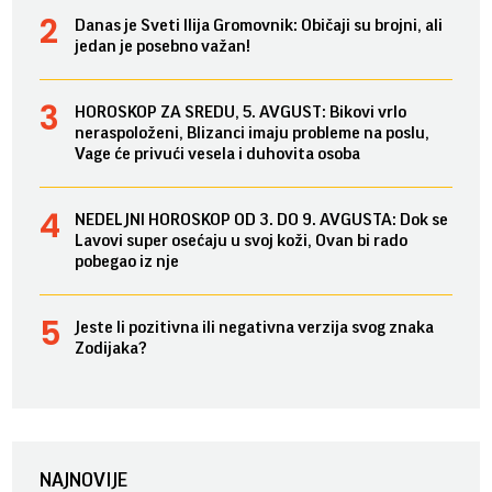
Danas je Sveti Ilija Gromovnik: Običaji su brojni, ali
jedan je posebno važan!
HOROSKOP ZA SREDU, 5. AVGUST: Bikovi vrlo
neraspoloženi, Blizanci imaju probleme na poslu,
Vage će privući vesela i duhovita osoba
NEDELJNI HOROSKOP OD 3. DO 9. AVGUSTA: Dok se
Lavovi super osećaju u svoj koži, Ovan bi rado
pobegao iz nje
Jeste li pozitivna ili negativna verzija svog znaka
Zodijaka?
NAJNOVIJE