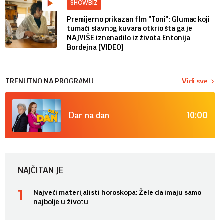
SHOWBIZ
Premijerno prikazan film "Toni": Glumac koji
tumači slavnog kuvara otkrio šta ga je
NAJVIŠE iznenadilo iz života Entonija
Bordejna (VIDEO)
TRENUTNO NA PROGRAMU
Vidi sve
10:00
Dan na dan
NAJČITANIJE
Najveći materijalisti horoskopa: Žele da imaju samo
najbolje u životu