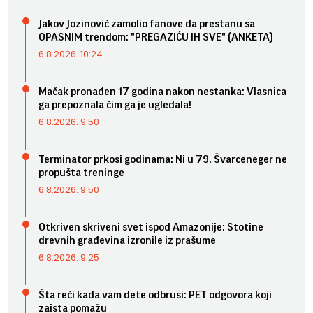
Jakov Jozinović zamolio fanove da prestanu sa
OPASNIM trendom: "PREGAZIĆU IH SVE" (ANKETA)
6.8.2026. 10:24
Mačak pronađen 17 godina nakon nestanka: Vlasnica
ga prepoznala čim ga je ugledala!
6.8.2026. 9:50
Terminator prkosi godinama: Ni u 79. Švarceneger ne
propušta treninge
6.8.2026. 9:50
Otkriven skriveni svet ispod Amazonije: Stotine
drevnih građevina izronile iz prašume
6.8.2026. 9:25
Šta reći kada vam dete odbrusi: PET odgovora koji
zaista pomažu