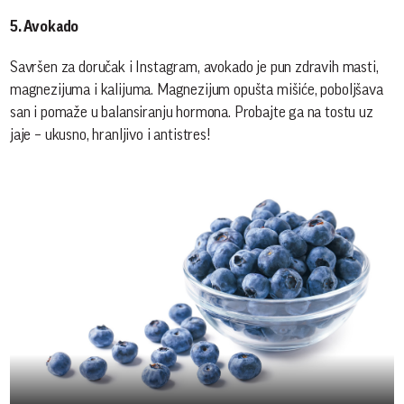
5. Avokado
Savršen za doručak i Instagram, avokado je pun zdravih masti,
magnezijuma i kalijuma. Magnezijum opušta mišiće, poboljšava
san i pomaže u balansiranju hormona. Probajte ga na tostu uz
jaje – ukusno, hranljivo i antistres!