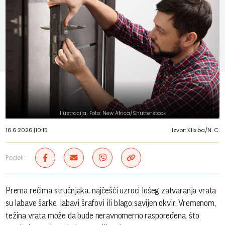
Ilustracija; Foto: New Africa/Shutterstock
16.6.2026.
|
10:15
Izvor: Klix.ba/N. C.
Podeli:
Prema rečima stručnjaka, najčešći uzroci lošeg zatvaranja vrata
su labave šarke, labavi šrafovi ili blago savijen okvir. Vremenom,
težina vrata može da bude neravnomerno raspoređena, što