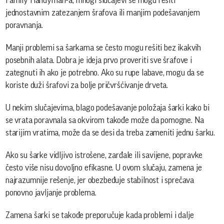
Family Handyman-a, mnogi slučajevi se mogu rešiti
jednostavnim zatezanjem šrafova ili manjim podešavanjem
poravnanja.
Manji problemi sa šarkama se često mogu rešiti bez ikakvih
posebnih alata. Dobra je ideja prvo proveriti sve šrafove i
zategnuti ih ako je potrebno. Ako su rupe labave, mogu da se
koriste duži šrafovi za bolje pričvršćivanje drveta.
U nekim slučajevima, blago podešavanje položaja šarki kako bi
se vrata poravnala sa okvirom takođe može da pomogne. Na
starijim vratima, može da se desi da treba zameniti jednu šarku.
Ako su šarke vidljivo istrošene, zarđale ili savijene, popravke
često više nisu dovoljno efikasne. U ovom slučaju, zamena je
najrazumnije rešenje, jer obezbeđuje stabilnost i sprečava
ponovno javljanje problema.
Zamena šarki se takođe preporučuje kada problemi i dalje