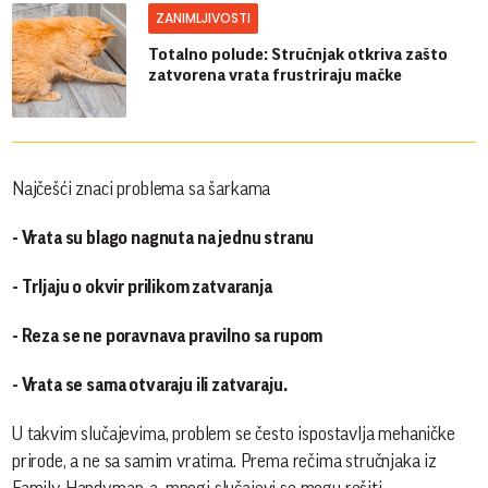
ZANIMLJIVOSTI
Totalno polude: Stručnjak otkriva zašto
zatvorena vrata frustriraju mačke
Najčešći znaci problema sa šarkama
- Vrata su blago nagnuta na jednu stranu
- Trljaju o okvir prilikom zatvaranja
- Reza se ne poravnava pravilno sa rupom
- Vrata se sama otvaraju ili zatvaraju.
U takvim slučajevima, problem se često ispostavlja mehaničke
prirode, a ne sa samim vratima. Prema rečima stručnjaka iz