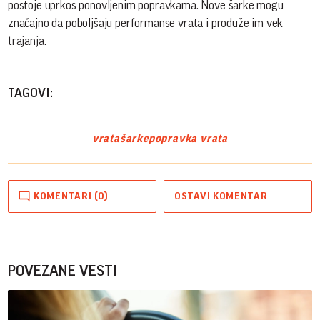
postoje uprkos ponovljenim popravkama. Nove šarke mogu
značajno da poboljšaju performanse vrata i produže im vek
trajanja.
TAGOVI:
vrata
šarke
popravka vrata
KOMENTARI (0)
OSTAVI KOMENTAR
POVEZANE VESTI