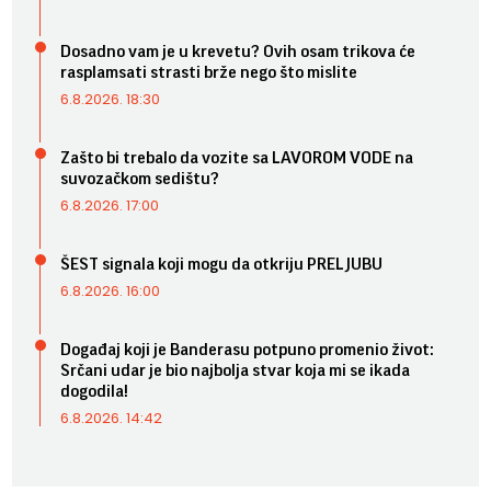
Dosadno vam je u krevetu? Ovih osam trikova će
rasplamsati strasti brže nego što mislite
6.8.2026. 18:30
Zašto bi trebalo da vozite sa LAVOROM VODE na
suvozačkom sedištu?
6.8.2026. 17:00
ŠEST signala koji mogu da otkriju PRELJUBU
6.8.2026. 16:00
Događaj koji je Banderasu potpuno promenio život:
Srčani udar je bio najbolja stvar koja mi se ikada
dogodila!
6.8.2026. 14:42