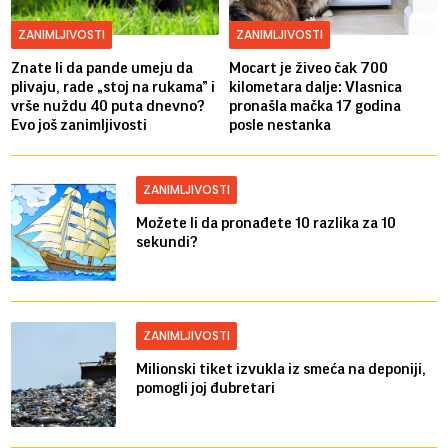
ZANIMLJIVOSTI
ZANIMLJIVOSTI
Znate li da pande umeju da
Mocart je živeo čak 700
plivaju, rade „stoj na rukama” i
kilometara dalje: Vlasnica
vrše nuždu 40 puta dnevno?
pronašla mačka 17 godina
Evo još zanimljivosti
posle nestanka
ZANIMLJIVOSTI
Možete li da pronađete 10 razlika za 10
sekundi?
ZANIMLJIVOSTI
Milionski tiket izvukla iz smeća na deponiji,
pomogli joj đubretari