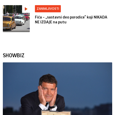
ZANIMLJIVOSTI
Fića – „sastavni deo porodice“ koji NIKADA
NE IZDAJE na putu
SHOWBIZ