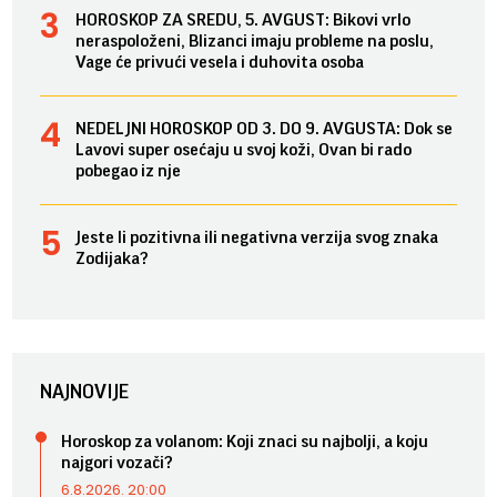
HOROSKOP ZA SREDU, 5. AVGUST: Bikovi vrlo
neraspoloženi, Blizanci imaju probleme na poslu,
Vage će privući vesela i duhovita osoba
NEDELJNI HOROSKOP OD 3. DO 9. AVGUSTA: Dok se
Lavovi super osećaju u svoj koži, Ovan bi rado
pobegao iz nje
Jeste li pozitivna ili negativna verzija svog znaka
Zodijaka?
NAJNOVIJE
Horoskop za volanom: Koji znaci su najbolji, a koju
najgori vozači?
6.8.2026. 20:00