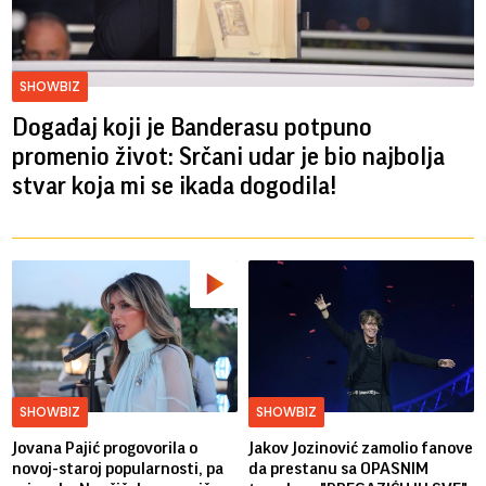
SHOWBIZ
Događaj koji je Banderasu potpuno
promenio život: Srčani udar je bio najbolja
stvar koja mi se ikada dogodila!
SHOWBIZ
SHOWBIZ
Jovana Pajić progovorila o
Jakov Jozinović zamolio fanove
novoj-staroj popularnosti, pa
da prestanu sa OPASNIM