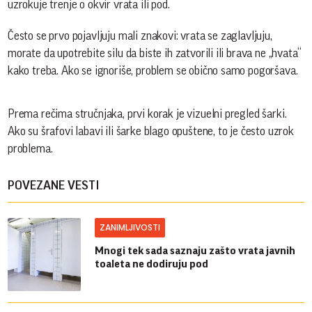
uzrokuje trenje o okvir vrata ili pod.
Često se prvo pojavljuju mali znakovi: vrata se zaglavljuju,
morate da upotrebite silu da biste ih zatvorili ili brava ne „hvata“
kako treba. Ako se ignoriše, problem se obično samo pogoršava.
Prema rečima stručnjaka, prvi korak je vizuelni pregled šarki.
Ako su šrafovi labavi ili šarke blago opuštene, to je često uzrok
problema.
POVEZANE VESTI
ZANIMLJIVOSTI
Mnogi tek sada saznaju zašto vrata javnih
toaleta ne dodiruju pod