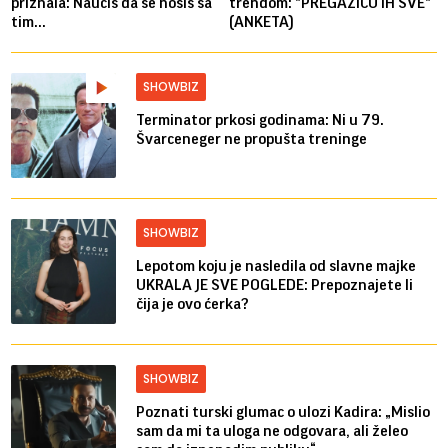
priznala: Naučiš da se nosiš sa
trendom: "PREGAZIĆU IH SVE"
tim...
(ANKETA)
SHOWBIZ
Terminator prkosi godinama: Ni u 79.
Švarceneger ne propušta treninge
SHOWBIZ
Lepotom koju je nasledila od slavne majke
UKRALA JE SVE POGLEDE: Prepoznajete li
čija je ovo ćerka?
SHOWBIZ
Poznati turski glumac o ulozi Kadira: „Mislio
sam da mi ta uloga ne odgovara, ali želeo