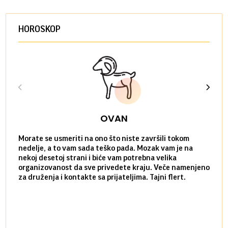
HOROSKOP
OVAN
Morate se usmeriti na ono što niste završili tokom
Sve n
nedelje, a to vam sada teško pada. Mozak vam je na
potpu
nekoj desetoj strani i biće vam potrebna velika
stvar
organizovanost da sve privedete kraju. Veče namenjeno
tempo
za druženja i kontakte sa prijateljima. Tajni flert.
najbl