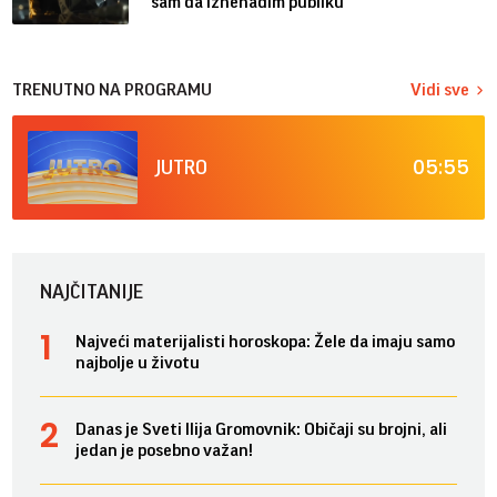
sam da iznenadim publiku“
TRENUTNO NA PROGRAMU
Vidi sve
05:55
JUTRO
NAJČITANIJE
Najveći materijalisti horoskopa: Žele da imaju samo
najbolje u životu
Danas je Sveti Ilija Gromovnik: Običaji su brojni, ali
jedan je posebno važan!