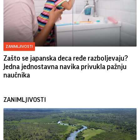
ZANIMLJIVOSTI
Zašto se japanska deca ređe razboljevaju?
Jedna jednostavna navika privukla pažnju
naučnika
ZANIMLJIVOSTI