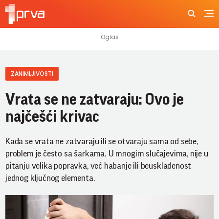
ZANIMLJIVOSTI
Vrata se ne zatvaraju: Ovo je
najčešći krivac
Kada se vrata ne zatvaraju ili se otvaraju sama od sebe,
problem je često sa šarkama. U mnogim slučajevima, nije u
pitanju velika popravka, već habanje ili beusklađenost
jednog ključnog elementa.