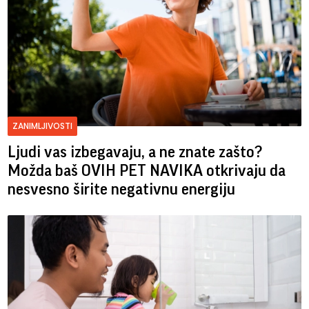
ZANIMLJIVOSTI
Ljudi vas izbegavaju, a ne znate zašto?
Možda baš OVIH PET NAVIKA otkrivaju da
nesvesno širite negativnu energiju