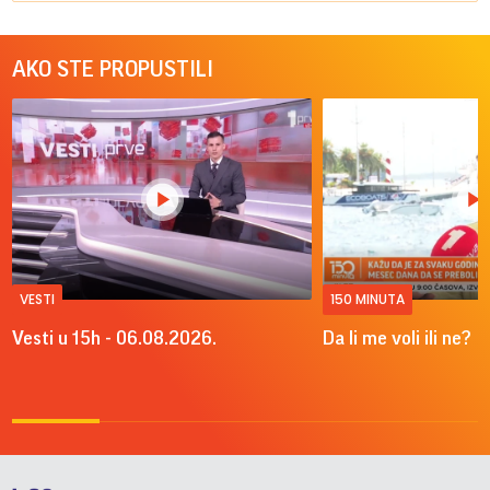
AKO STE PROPUSTILI
VESTI
150 MINUTA
Vesti u 15h - 06.08.2026.
Da li me voli ili ne?