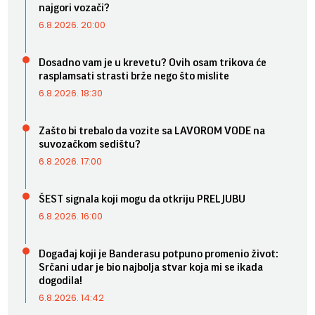
najgori vozači?
6.8.2026. 20:00
Dosadno vam je u krevetu? Ovih osam trikova će
rasplamsati strasti brže nego što mislite
6.8.2026. 18:30
Zašto bi trebalo da vozite sa LAVOROM VODE na
suvozačkom sedištu?
6.8.2026. 17:00
ŠEST signala koji mogu da otkriju PRELJUBU
6.8.2026. 16:00
Događaj koji je Banderasu potpuno promenio život:
Srčani udar je bio najbolja stvar koja mi se ikada
dogodila!
6.8.2026. 14:42