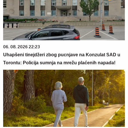
06. 08. 2026 22:23
Uhapšeni tinejdžeri zbog pucnjave na Konzulat SAD u
Torontu: Policija sumnja na mrežu plaćenih napada!