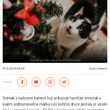
Ilustracija; Foto: Ioana Rut/Shutterstock
15.12.2025.
|
14:00
Izvor: Index.hr
Podeli:
Snimak s nadzorne kamere koji prikazuje haotičan trenutak u
kojem sedmomesečna mačka ruši božićno drvce postala je viralni