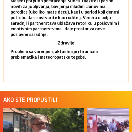
Mesec i potpuno pomračenje Sunca. Ulazite u period
reago
novih zaljubljivanja, bavljenja mlađim članovima
mlad 
porodice (ukoliko imate decu), kao i u period koji donosi
uvode
potrebu da se ostvarite kao roditelj. Venera u polju
stamb
saradnji i partnerstava ublažava retoriku u poslovnim i
porod
emotivnim partnerstvima i daje prostor za nove
situa
poslovne saradnje.
stabi
Zdravlje
Problemi sa varenjem, aktuelna je i hronična
problematika i meteoropatske tegobe.
AKO STE PROPUSTILI