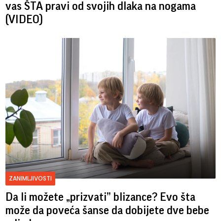
vas ŠTA pravi od svojih dlaka na nogama
(VIDEO)
ZANIMLJIVOSTI
Da li možete „prizvati” blizance? Evo šta
može da poveća šanse da dobijete dve bebe