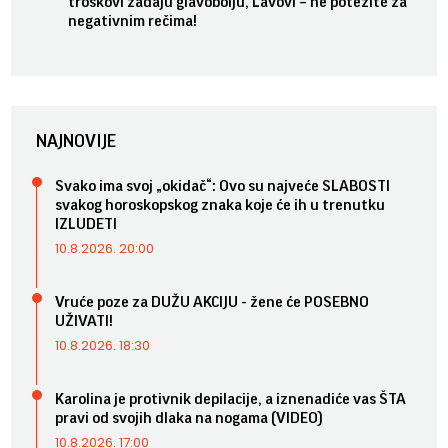
troškovi zadaju glavobolju, Lavovi – ne potežite za
negativnim rečima!
NAJNOVIJE
Svako ima svoj „okidač“: Ovo su najveće SLABOSTI
svakog horoskopskog znaka koje će ih u trenutku
IZLUDETI
10.8.2026. 20:00
Vruće poze za DUŽU AKCIJU - žene će POSEBNO
UŽIVATI!
10.8.2026. 18:30
Karolina je protivnik depilacije, a iznenadiće vas ŠTA
pravi od svojih dlaka na nogama (VIDEO)
10.8.2026. 17:00