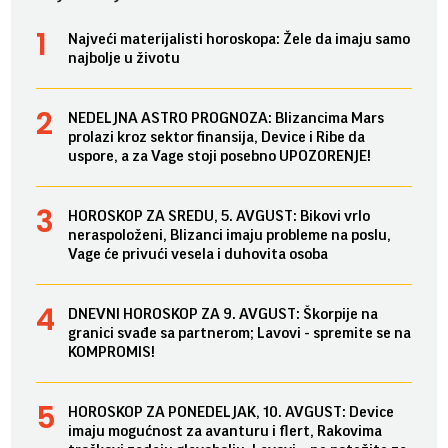
Najveći materijalisti horoskopa: Žele da imaju samo
najbolje u životu
NEDELJNA ASTRO PROGNOZA: Blizancima Mars
prolazi kroz sektor finansija, Device i Ribe da
uspore, a za Vage stoji posebno UPOZORENJE!
HOROSKOP ZA SREDU, 5. AVGUST: Bikovi vrlo
neraspoloženi, Blizanci imaju probleme na poslu,
Vage će privući vesela i duhovita osoba
DNEVNI HOROSKOP ZA 9. AVGUST: Škorpije na
granici svađe sa partnerom; Lavovi - spremite se na
KOMPROMIS!
HOROSKOP ZA PONEDELJAK, 10. AVGUST: Device
imaju mogućnost za avanturu i flert, Rakovima