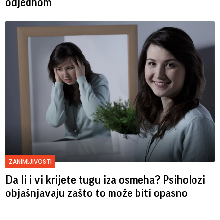
odjednom
ZANIMLJIVOSTI
Da li i vi krijete tugu iza osmeha? Psiholozi
objašnjavaju zašto to može biti opasno