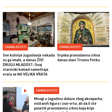
ZANIMLJIVOSTI
ZANIMLJIVOSTI
Sve kuhinje Jugoslavije nekada
Srpska pravoslavna crkva
su ga imale, a danas ŽIVI
danas slavi Trnovu Petku
DRUGU MLADOST: Ovaj
starinski komad nameštaja
vraća se NA VELIKA VRATA
ZANIMLJIVOSTI
Mnogi u Jagodinu dolaze zbog akvaparka,
voštanih figura i zoo-vrta, ali da li ste
posetili pravoslavnu crkvu koja krije