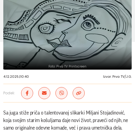
Foto: Prva TV Printscreen
4.12.2025.
|
10:40
Izvor: Prva TV/J.G.
Podeli:
Sa juga stiže priča o talentovanoj slikarki Miljani Stojadinović,
koja svojim starim košuljama daje novi život, praveći od njih, ne
samo originalne odevne komade, već i prava umetnička dela.