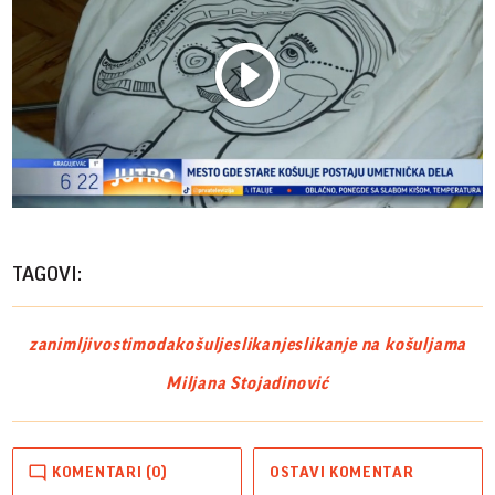
Play
Vide
TAGOVI:
zanimljivosti
moda
košulje
slikanje
slikanje na košuljama
Miljana Stojadinović
KOMENTARI (0)
OSTAVI KOMENTAR