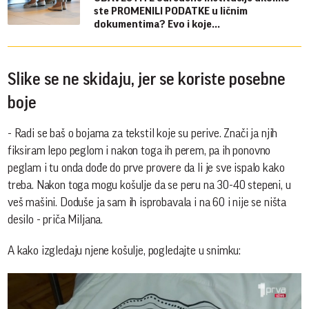
ste PROMENILI PODATKE u ličnim
dokumentima? Evo i koje...
Slike se ne skidaju, jer se koriste posebne
boje
- Radi se baš o bojama za tekstil koje su perive. Znači ja njih
fiksiram lepo peglom i nakon toga ih perem, pa ih ponovno
peglam i tu onda dođe do prve provere da li je sve ispalo kako
treba. Nakon toga mogu košulje da se peru na 30-40 stepeni, u
veš mašini. Doduše ja sam ih isprobavala i na 60 i nije se ništa
desilo - priča Miljana.
A kako izgledaju njene košulje, pogledajte u snimku: