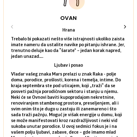
OVAN
Hrana
Trebalo bi pokazati nešto više istrajnosti ukoliko zaista
Sedmi
imate nameru da ustalite navike po pitanju ishrane. Jer,
čak p
trenutno deluje kao da “šarate” – jedan korak napred,
pokuš
jedan unazad….
unes
Ljubav i posao
Vladar vašeg znaka Mars prelazi u znak Raka - polje
Mars 
doma, porodice, prošlosti, korena i temelja, intime. Do
rodbi
kraja septembra ste pod uticajem, koji „traži“ da se
kraja
posveti pažnja porodičnom sektoru i stanju u njemu.
dinam
Neki će se Ovnovi baviti kupoprodajom nekretnine,
istov
renoviranjem stambenog prostora, preseljenjem, ali i
brze 
svim onim što je dugo u zastoju ili zanemareno i što
za sa
sada traži pažnju. Moguć je višak energije u domu, koji
treba
se može manifestovati kroz razdražljivost i neki vid
poslu
sukoba unutar porodice. U ovoj sedmici fokus je i na
defin
vašem polju ljubavi, zabave, dece – gde imamo mlad
partn