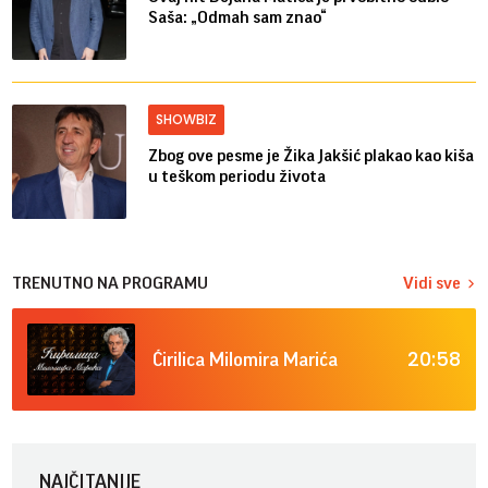
Saša: „Odmah sam znao“
SHOWBIZ
Zbog ove pesme je Žika Jakšić plakao kao kiša
u teškom periodu života
TRENUTNO NA PROGRAMU
Vidi sve
20:58
Ćirilica Milomira Marića
NAJČITANIJE