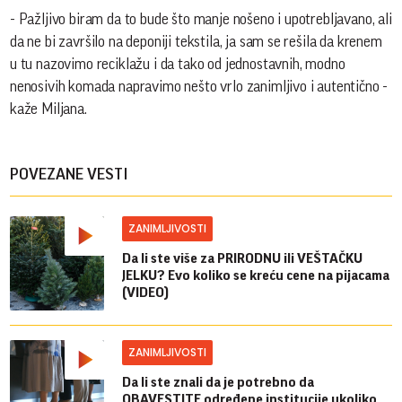
- Pažljivo biram da to bude što manje nošeno i upotrebljavano, ali
da ne bi završilo na deponiji tekstila, ja sam se rešila da krenem
u tu nazovimo reciklažu i da tako od jednostavnih, modno
nenosivih komada napravimo nešto vrlo zanimljivo i autentično -
kaže Miljana.
POVEZANE VESTI
ZANIMLJIVOSTI
Da li ste više za PRIRODNU ili VEŠTAČKU
JELKU? Evo koliko se kreću cene na pijacama
(VIDEO)
ZANIMLJIVOSTI
Da li ste znali da je potrebno da
OBAVESTITE određene institucije ukoliko