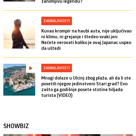
zanimljivu legendu?
ZANIMLJIVOSTI
Kuvao krompir na haubi auta, nije uključivao
ni klimu, ni grejanje i štedeo svaki jen:
Nećete verovati koliko je ovaj Japanac uspeo
da uštedi
ZANIMLJIVOSTI
Mnogi dolaze u Ulcinj zbog plaža, ali da li ste
posetili njegov jedinstveni Stari grad? Evo
zašto ga godišnje posete stotine hiljada
turista (VIDEO)
SHOWBIZ