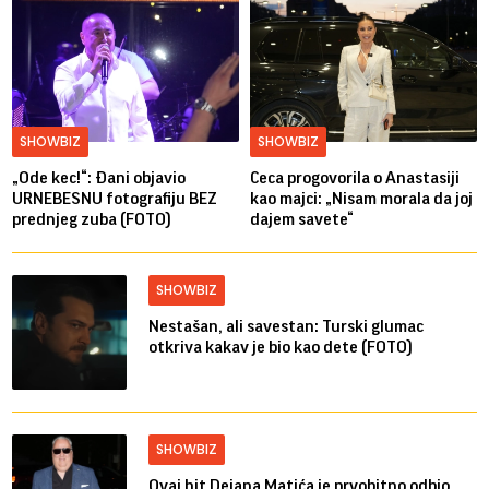
SHOWBIZ
SHOWBIZ
„Ode kec!“: Đani objavio
Ceca progovorila o Anastasiji
URNEBESNU fotografiju BEZ
kao majci: „Nisam morala da joj
prednjeg zuba (FOTO)
dajem savete“
SHOWBIZ
Nestašan, ali savestan: Turski glumac
otkriva kakav je bio kao dete (FOTO)
SHOWBIZ
Ovaj hit Dejana Matića je prvobitno odbio