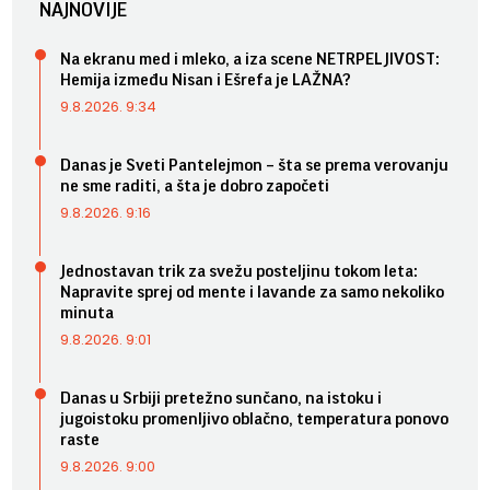
NAJNOVIJE
Na ekranu med i mleko, a iza scene NETRPELJIVOST:
Hemija između Nisan i Ešrefa je LAŽNA?
9.8.2026. 9:34
Danas je Sveti Pantelejmon – šta se prema verovanju
ne sme raditi, a šta je dobro započeti
9.8.2026. 9:16
Jednostavan trik za svežu posteljinu tokom leta:
Napravite sprej od mente i lavande za samo nekoliko
minuta
9.8.2026. 9:01
Danas u Srbiji pretežno sunčano, na istoku i
jugoistoku promenljivo oblačno, temperatura ponovo
raste
9.8.2026. 9:00