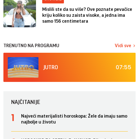
Mislili ste da su više? Ove poznate pevačice
kriju koliko su zaista visoke, a jedna ima
samo 156 centimetara
TRENUTNO NA PROGRAMU
Vidi sve
07:55
JUTRO
NAJČITANIJE
Najveći materijalisti horoskopa: Žele da imaju samo
najbolje u životu