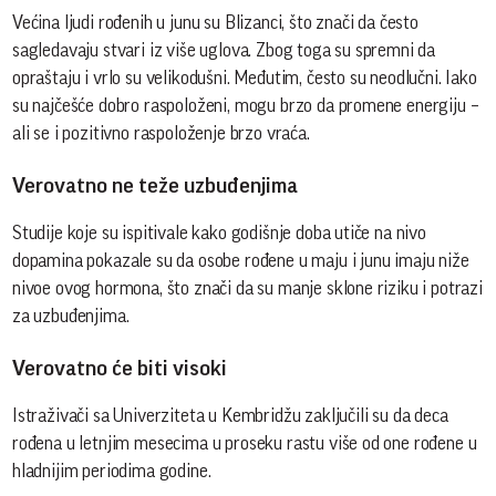
Većina ljudi rođenih u junu su Blizanci, što znači da često
sagledavaju stvari iz više uglova. Zbog toga su spremni da
opraštaju i vrlo su velikodušni. Međutim, često su neodlučni. Iako
su najčešće dobro raspoloženi, mogu brzo da promene energiju –
ali se i pozitivno raspoloženje brzo vraća.
Verovatno ne teže uzbuđenjima
Studije koje su ispitivale kako godišnje doba utiče na nivo
dopamina pokazale su da osobe rođene u maju i junu imaju niže
nivoe ovog hormona, što znači da su manje sklone riziku i potrazi
za uzbuđenjima.
Verovatno će biti visoki
Istraživači sa Univerziteta u Kembridžu zaključili su da deca
rođena u letnjim mesecima u proseku rastu više od one rođene u
hladnijim periodima godine.