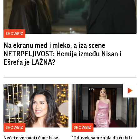
SHOWBIZ
Na ekranu med i mleko, a iza scene
NETRPELJIVOST: Hemija između Nisan i
Ešrefa je LAŽNA?
SHOWBIZ
SHOWBIZ
Nećete verovati čime bi se
"Oduvek sam znala da ću biti