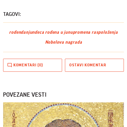
TAGOVI:
rođendan
jun
deca rođena u junu
promena raspoloženja
Nobelova nagrada
KOMENTARI (0)
OSTAVI KOMENTAR
POVEZANE VESTI