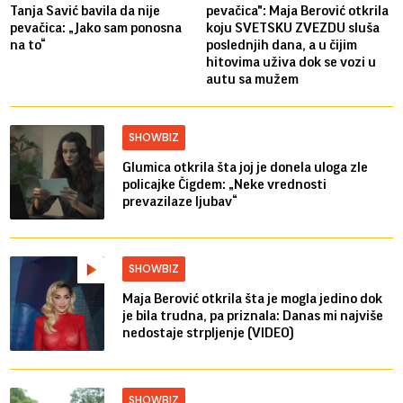
Tanja Savić bavila da nije
pevačica": Maja Berović otkrila
pevačica: „Jako sam ponosna
koju SVETSKU ZVEZDU sluša
na to“
poslednjih dana, a u čijim
hitovima uživa dok se vozi u
autu sa mužem
SHOWBIZ
Glumica otkrila šta joj je donela uloga zle
policajke Čigdem: „Neke vrednosti
prevazilaze ljubav“
SHOWBIZ
Maja Berović otkrila šta je mogla jedino dok
je bila trudna, pa priznala: Danas mi najviše
nedostaje strpljenje (VIDEO)
SHOWBIZ