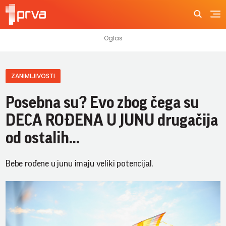
ZANIMLJIVOSTI
Posebna su? Evo zbog čega su
DECA ROĐENA U JUNU drugačija
od ostalih...
Bebe rođene u junu imaju veliki potencijal.