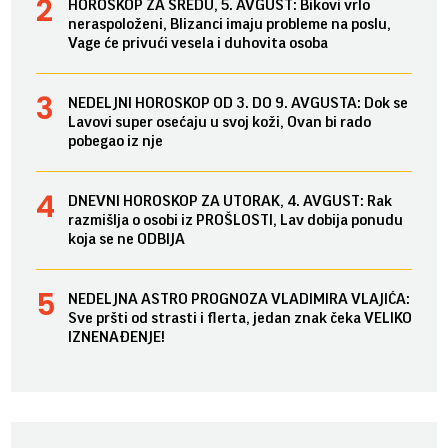
HOROSKOP ZA SREDU, 5. AVGUST: Bikovi vrlo
neraspoloženi, Blizanci imaju probleme na poslu,
Vage će privući vesela i duhovita osoba
NEDELJNI HOROSKOP OD 3. DO 9. AVGUSTA: Dok se
Lavovi super osećaju u svoj koži, Ovan bi rado
pobegao iz nje
DNEVNI HOROSKOP ZA UTORAK, 4. AVGUST: Rak
razmišlja o osobi iz PROŠLOSTI, Lav dobija ponudu
koja se ne ODBIJA
NEDELJNA ASTRO PROGNOZA VLADIMIRA VLAJIĆA:
Sve pršti od strasti i flerta, jedan znak čeka VELIKO
IZNENAĐENJE!