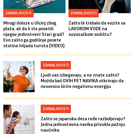
ZANIMLJIVOSTI
ZANIMLJIVOSTI
Mnogi dolaze u Ulcinj zbog
Zašto bi trebalo da vozite sa
plaža, ali da li ste posetili
LAVOROM VODE na
njegov jedinstveni Stari grad?
suvozačkom sedištu?
Evo zašto ga godišnje posete
stotine hiljada turista (VIDEO)
ZANIMLJIVOSTI
Ljudi vas izbegavaju, a ne znate zašto?
Možda baš OVIH PET NAVIKA otkrivaju da
nesvesno širite negativnu energiju
ZANIMLJIVOSTI
Zašto se japanska deca ređe razboljevaju?
Jedna jednostavna navika privukla pažnju
naučnika