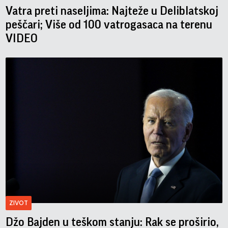
Vatra preti naseljima: Najteže u Deliblatskoj
peščari; Više od 100 vatrogasaca na terenu
VIDEO
ZIVOT
Džo Bajden u teškom stanju: Rak se proširio,