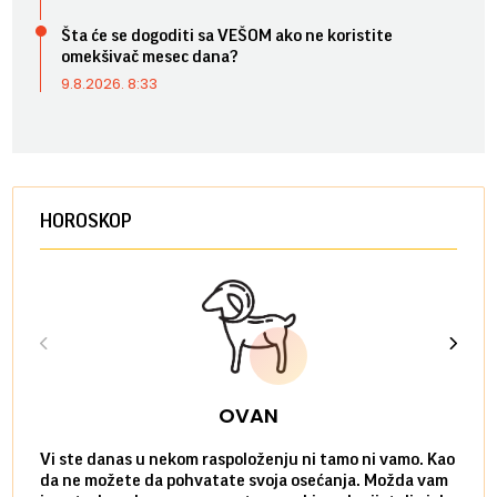
Šta će se dogoditi sa VEŠOM ako ne koristite
omekšivač mesec dana?
9.8.2026. 8:33
HOROSKOP
OVAN
Vi ste danas u nekom raspoloženju ni tamo ni vamo. Kao
Danas
da ne možete da pohvatate svoja osećanja. Možda vam
posve