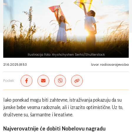
Ilustracija Foto: Hryshchyshen Serhii/Shutterstock
21.6.2025.
|
8:53
Izvor: radiosarajevo.ba
Podeli:
Iako ponekad mogu biti zahtevne, istraživanja pokazuju da su
junske bebe veoma radoznale, ali i izrazito optimistične. Uz to,
društvene su, šarmantne i kreativne.
Najverovatnije će dobiti Nobelovu nagradu