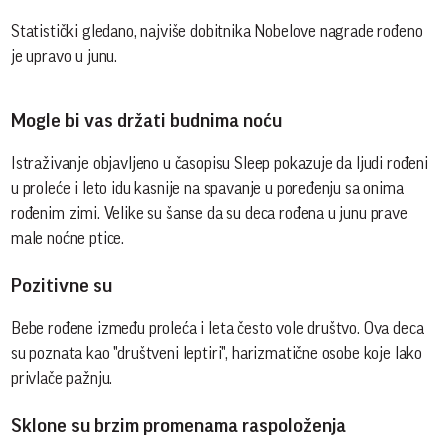
Statistički gledano, najviše dobitnika Nobelove nagrade rođeno
je upravo u junu.
Mogle bi vas držati budnima noću
Istraživanje objavljeno u časopisu Sleep pokazuje da ljudi rođeni
u proleće i leto idu kasnije na spavanje u poređenju sa onima
rođenim zimi. Velike su šanse da su deca rođena u junu prave
male noćne ptice.
Pozitivne su
Bebe rođene između proleća i leta često vole društvo. Ova deca
su poznata kao "društveni leptiri", harizmatične osobe koje lako
privlače pažnju.
Sklone su brzim promenama raspoloženja