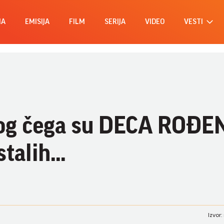
MA
EMISIJA
FILM
SERIJA
VIDEO
VESTI
bog čega su DECA ROĐE
alih...
Izvor