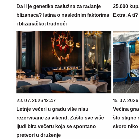
Da li je genetika zaslužna za rađanje
25.000 kup
blizanaca? Istina o naslednim faktorima
Extra. A ti
i blizanačkoj trudnoći
23. 07. 2026 12:47
15. 07. 2026
Letnje večeri u gradu više nisu
Većina gra
rezervisane za vikend: Zašto sve više
što stigne 
ljudi bira večeru koja se spontano
skoro niko 
pretvori u druženje