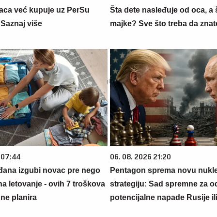
aca već kupuje uz PerSu
Šta dete nasleđuje od oca, a 
? Saznaj više
majke? Sve što treba da znate
 07:44
06. 08. 2026 21:20
đana izgubi novac pre nego
Pentagon sprema novu nukl
na letovanje - ovih 7 troškova
strategiju: Sad spremne za 
ne planira
potencijalne napade Rusije il