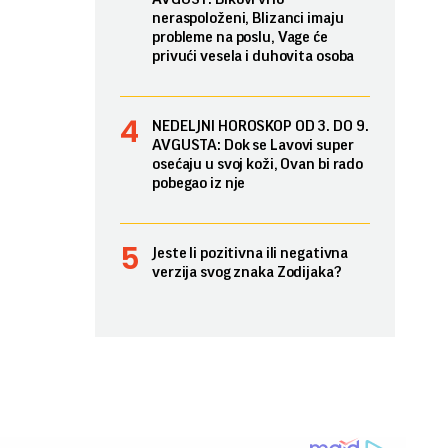
neraspoloženi, Blizanci imaju
probleme na poslu, Vage će
privući vesela i duhovita osoba
NEDELJNI HOROSKOP OD 3. DO 9.
AVGUSTA: Dok se Lavovi super
osećaju u svoj koži, Ovan bi rado
pobegao iz nje
Jeste li pozitivna ili negativna
verzija svog znaka Zodijaka?