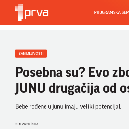
PROGRAMSKA ŠE
ZANIMLJIVOSTI
Posebna su? Evo z
JUNU drugačija od ost
Bebe rođene u junu imaju veliki potencijal.
21.6.2025.
|
8:53