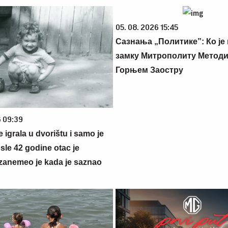
05. 08. 2026 15:45
Сазнања „Политике”: Ко је
замку Митрополиту Методиј
Горњем Заостру
6 09:39
se igrala u dvorištu i samo je
sle 42 godine otac je
zanemeo je kada je saznao