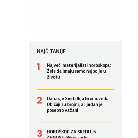
NAJČITANIJE
Najveći materijalisti horoskopa:
Žele da imaju samo najbolje u
životu
Danas je Sveti Ilija Gromovnik:
Običaji su brojni, ali jedan je
posebno važan!
HOROSKOP ZA SREDU, 5.
AVGUST: Bikovi vrlo