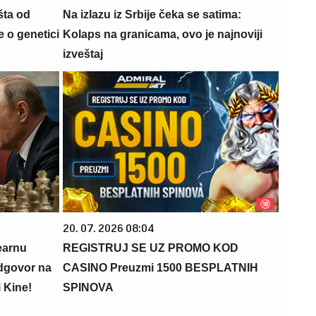
šta od
Na izlazu iz Srbije čeka se satima:
 o genetici
Kolaps na granicama, ovo je najnoviji
izveštaj
20. 07. 2026 08:04
earnu
REGISTRUJ SE UZ PROMO KOD
odgovor na
CASINO Preuzmi 1500 BESPLATNIH
i Kine!
SPINOVA