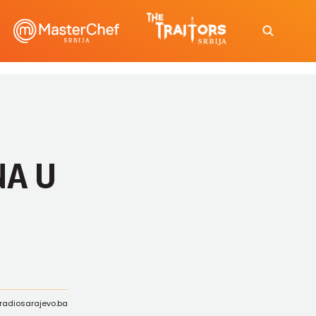
NA U
: radiosarajevo.ba