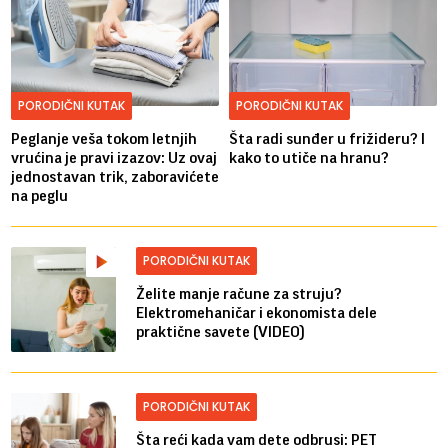
PORODIČNI KUTAK
PORODIČNI KUTAK
Peglanje veša tokom letnjih
Šta radi sunđer u frižideru? I
vrućina je pravi izazov: Uz ovaj
kako to utiče na hranu?
jednostavan trik, zaboravićete
na peglu
PORODIČNI KUTAK
Želite manje račune za struju?
Elektromehaničar i ekonomista dele
praktične savete (VIDEO)
PORODIČNI KUTAK
Šta reći kada vam dete odbrusi: PET