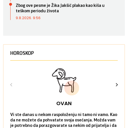
Zbog ove pesme je Žika Jakšić plakao kao kiša u
teškom periodu života
9.8.2026. 9:56
HOROSKOP
OVAN
Vi ste danas u nekom raspoloženju ni tamo ni vamo. Kao
Danas
da ne možete da pohvatate svoja osećanja. Možda vam
posve
je potrebno da porazgovarate sa nekim od prijatelja i da
susre