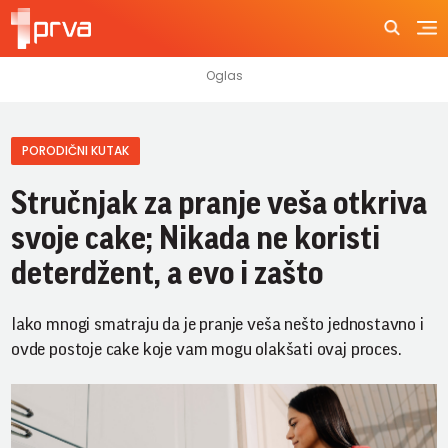
PORODIČNI KUTAK
Stručnjak za pranje veša otkriva
svoje cake; Nikada ne koristi
deterdžent, a evo i zašto
Iako mnogi smatraju da je pranje veša nešto jednostavno i
ovde postoje cake koje vam mogu olakšati ovaj proces.