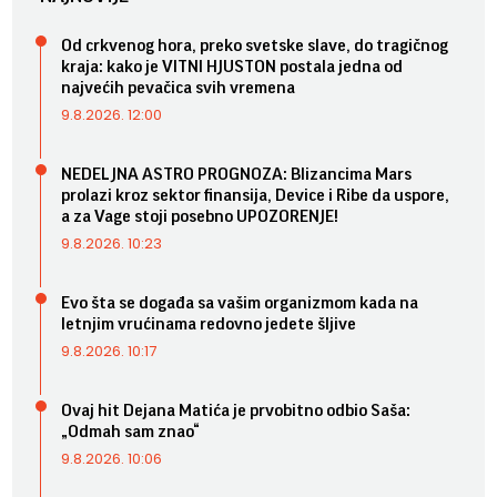
Od crkvenog hora, preko svetske slave, do tragičnog
kraja: kako je VITNI HJUSTON postala jedna od
najvećih pevačica svih vremena
9.8.2026. 12:00
NEDELJNA ASTRO PROGNOZA: Blizancima Mars
prolazi kroz sektor finansija, Device i Ribe da uspore,
a za Vage stoji posebno UPOZORENJE!
9.8.2026. 10:23
Evo šta se događa sa vašim organizmom kada na
letnjim vrućinama redovno jedete šljive
9.8.2026. 10:17
Ovaj hit Dejana Matića je prvobitno odbio Saša:
„Odmah sam znao“
9.8.2026. 10:06