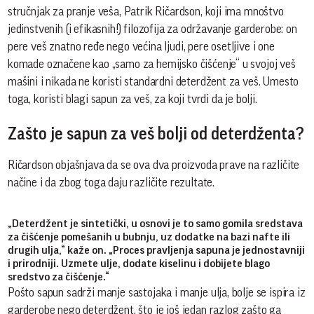
stručnjak za pranje veša, Patrik Ričardson, koji ima mnoštvo
jedinstvenih (i efikasnih!) filozofija za održavanje garderobe: on
pere veš znatno ređe nego većina ljudi, pere osetljive i one
komade označene kao „samo za hemijsko čišćenje“ u svojoj veš
mašini i nikada ne koristi standardni deterdžent za veš. Umesto
toga, koristi blagi sapun za veš, za koji tvrdi da je bolji.
Zašto je sapun za veš bolji od deterdženta?
Ričardson objašnjava da se ova dva proizvoda prave na različite
načine i da zbog toga daju različite rezultate.
„Deterdžent je sintetički, u osnovi je to samo gomila sredstava
za čišćenje pomešanih u bubnju, uz dodatke na bazi nafte ili
drugih ulja,“ kaže on. „Proces pravljenja sapuna je jednostavniji
i prirodniji. Uzmete ulje, dodate kiselinu i dobijete blago
sredstvo za čišćenje.“
Pošto sapun sadrži manje sastojaka i manje ulja, bolje se ispira iz
garderobe nego deterdžent, što je još jedan razlog zašto ga