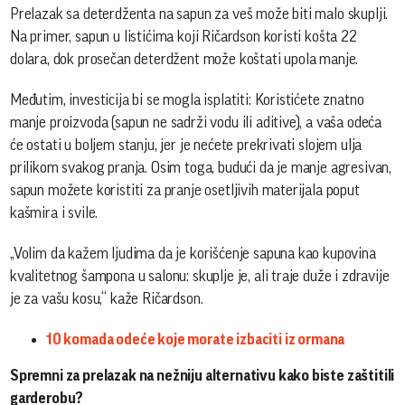
Prelazak sa deterdženta na sapun za veš može biti malo skuplji.
Na primer, sapun u listićima koji Ričardson koristi košta 22
dolara, dok prosečan deterdžent može koštati upola manje.
Međutim, investicija bi se mogla isplatiti: Koristićete znatno
manje proizvoda (sapun ne sadrži vodu ili aditive), a vaša odeća
će ostati u boljem stanju, jer je nećete prekrivati slojem ulja
prilikom svakog pranja. Osim toga, budući da je manje agresivan,
sapun možete koristiti za pranje osetljivih materijala poput
kašmira i svile.
„Volim da kažem ljudima da je korišćenje sapuna kao kupovina
kvalitetnog šampona u salonu: skuplje je, ali traje duže i zdravije
je za vašu kosu,“ kaže Ričardson.
10 komada odeće koje morate izbaciti iz ormana
Spremni za prelazak na nežniju alternativu kako biste zaštitili
garderobu?