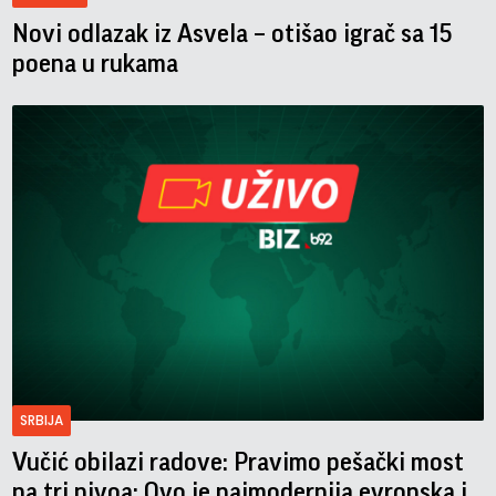
Novi odlazak iz Asvela – otišao igrač sa 15
poena u rukama
SRBIJA
Vučić obilazi radove: Pravimo pešački most
na tri nivoa; Ovo je najmodernija evropska i