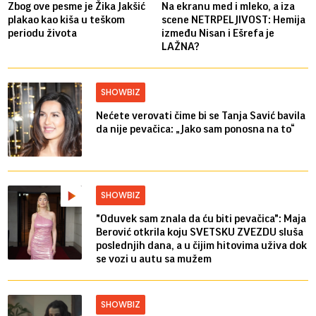
Zbog ove pesme je Žika Jakšić
Na ekranu med i mleko, a iza
plakao kao kiša u teškom
scene NETRPELJIVOST: Hemija
periodu života
između Nisan i Ešrefa je
LAŽNA?
SHOWBIZ
Nećete verovati čime bi se Tanja Savić bavila
da nije pevačica: „Jako sam ponosna na to“
SHOWBIZ
"Oduvek sam znala da ću biti pevačica": Maja
Berović otkrila koju SVETSKU ZVEZDU sluša
poslednjih dana, a u čijim hitovima uživa dok
se vozi u autu sa mužem
SHOWBIZ