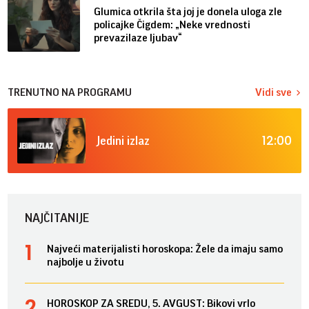
Glumica otkrila šta joj je donela uloga zle
policajke Čigdem: „Neke vrednosti
prevazilaze ljubav“
TRENUTNO NA PROGRAMU
Vidi sve
12:00
Jedini izlaz
NAJČITANIJE
Najveći materijalisti horoskopa: Žele da imaju samo
najbolje u životu
HOROSKOP ZA SREDU, 5. AVGUST: Bikovi vrlo