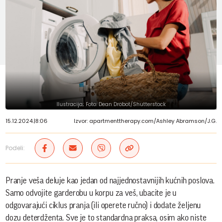
Ilustracija; Foto: Dean Drobot/Shutterstock
15.12.2024.
|
8:06
Izvor: apartmenttherapy.com/Ashley Abramson/J.G.
Podeli:
Pranje veša deluje kao jedan od najjednostavnijih kućnih poslova.
Samo odvojite garderobu u korpu za veš, ubacite je u
odgovarajući ciklus pranja (ili operete ručno) i dodate željenu
dozu deterdženta. Sve je to standardna praksa, osim ako niste