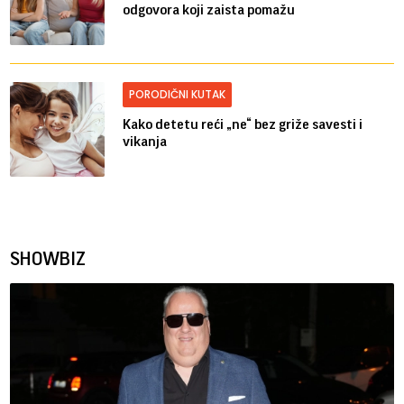
odgovora koji zaista pomažu
PORODIČNI KUTAK
Kako detetu reći „ne“ bez griže savesti i
vikanja
SHOWBIZ