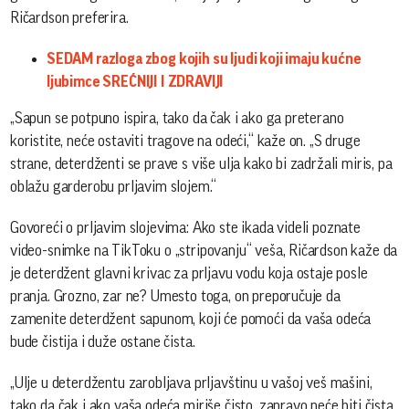
Ričardson preferira.
SEDAM razloga zbog kojih su ljudi koji imaju kućne
ljubimce SREĆNIJI I ZDRAVIJI
„Sapun se potpuno ispira, tako da čak i ako ga preterano
koristite, neće ostaviti tragove na odeći,“ kaže on. „S druge
strane, deterdženti se prave s više ulja kako bi zadržali miris, pa
oblažu garderobu prljavim slojem.“
Govoreći o prljavim slojevima: Ako ste ikada videli poznate
video-snimke na TikToku o „stripovanju“ veša, Ričardson kaže da
je deterdžent glavni krivac za prljavu vodu koja ostaje posle
pranja. Grozno, zar ne? Umesto toga, on preporučuje da
zamenite deterdžent sapunom, koji će pomoći da vaša odeća
bude čistija i duže ostane čista.
„Ulje u deterdžentu zarobljava prljavštinu u vašoj veš mašini,
tako da čak i ako vaša odeća miriše čisto, zapravo neće biti čista