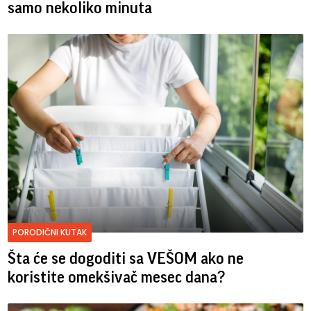
samo nekoliko minuta
PORODIČNI KUTAK
Šta će se dogoditi sa VEŠOM ako ne
koristite omekšivač mesec dana?