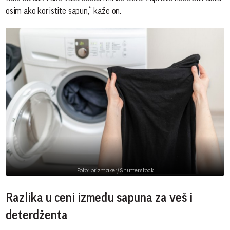
osim ako koristite sapun,“ kaže on.
Foto: brizmaker/Shutterstock
Razlika u ceni između sapuna za veš i
deterdženta