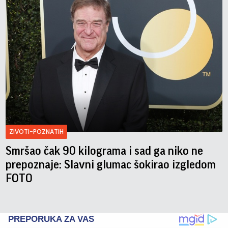
ZIVOTI-POZNATIH
Smršao čak 90 kilograma i sad ga niko ne
prepoznaje: Slavni glumac šokirao izgledom
FOTO