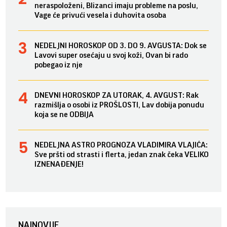
neraspoloženi, Blizanci imaju probleme na poslu,
Vage će privući vesela i duhovita osoba
NEDELJNI HOROSKOP OD 3. DO 9. AVGUSTA: Dok se
Lavovi super osećaju u svoj koži, Ovan bi rado
pobegao iz nje
DNEVNI HOROSKOP ZA UTORAK, 4. AVGUST: Rak
razmišlja o osobi iz PROŠLOSTI, Lav dobija ponudu
koja se ne ODBIJA
NEDELJNA ASTRO PROGNOZA VLADIMIRA VLAJIĆA:
Sve pršti od strasti i flerta, jedan znak čeka VELIKO
IZNENAĐENJE!
NAJNOVIJE