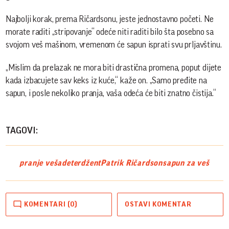
Najbolji korak, prema Ričardsonu, jeste jednostavno početi. Ne
morate raditi „stripovanje“ odeće niti raditi bilo šta posebno sa
svojom veš mašinom, vremenom će sapun isprati svu prljavštinu.
„Mislim da prelazak ne mora biti drastična promena, poput dijete
kada izbacujete sav keks iz kuće,“ kaže on. „Samo pređite na
sapun, i posle nekoliko pranja, vaša odeća će biti znatno čistija.“
TAGOVI:
pranje veša
deterdžent
Patrik Ričardson
sapun za veš
KOMENTARI (0)
OSTAVI KOMENTAR