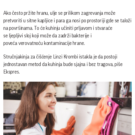
Ako često pržite hranu, ulje se prilikom zagrevanja može
pretvoriti u sitne kapljice i para ga nosi po prostoriji gde se taloži
na površinama. To će kuhinju učiniti prljavom i stvaraće
se ljepljivi sloj koji može da zadrži bakterije i
poveća verovatnoću kontaminacije hrane.
Stručnjakinja za čišćenje Linzi Krombi istakla je da postoji
jednostavan metod da kuhinja bude sjajna i bez tragova, piše
Ekspres.