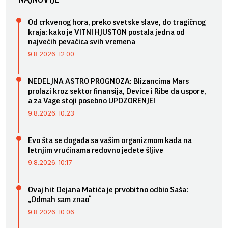
Od crkvenog hora, preko svetske slave, do tragičnog
kraja: kako je VITNI HJUSTON postala jedna od
najvećih pevačica svih vremena
9.8.2026. 12:00
NEDELJNA ASTRO PROGNOZA: Blizancima Mars
prolazi kroz sektor finansija, Device i Ribe da uspore,
a za Vage stoji posebno UPOZORENJE!
9.8.2026. 10:23
Evo šta se događa sa vašim organizmom kada na
letnjim vrućinama redovno jedete šljive
9.8.2026. 10:17
Ovaj hit Dejana Matića je prvobitno odbio Saša:
„Odmah sam znao“
9.8.2026. 10:06