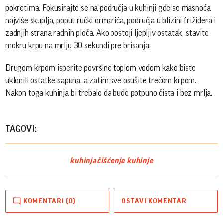
pokretima. Fokusirajte se na područja u kuhinji gde se masnoća
najviše skuplja, poput ručki ormarića, područja u blizini frižidera i
zadnjih strana radnih ploča. Ako postoji ljepljiv ostatak, stavite
mokru krpu na mrlju 30 sekundi pre brisanja.
Drugom krpom isperite površine toplom vodom kako biste
uklonili ostatke sapuna, a zatim sve osušite trećom krpom.
Nakon toga kuhinja bi trebalo da bude potpuno čista i bez mrlja.
TAGOVI:
kuhinja
čišćenje kuhinje
KOMENTARI (0)
OSTAVI KOMENTAR