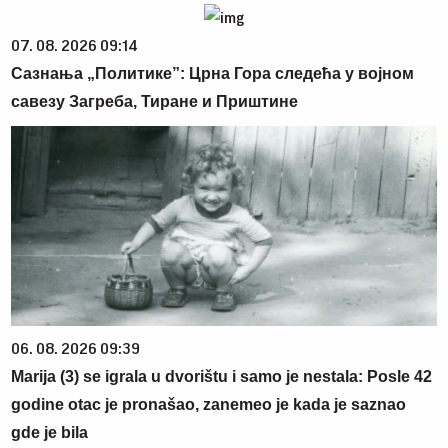
07. 08. 2026 09:14
Сазнања „Политике”: Црна Гора следећа у војном
савезу Загреба, Тиране и Приштине
06. 08. 2026 09:39
Marija (3) se igrala u dvorištu i samo je nestala: Posle 42
godine otac je pronašao, zanemeo je kada je saznao
gde je bila