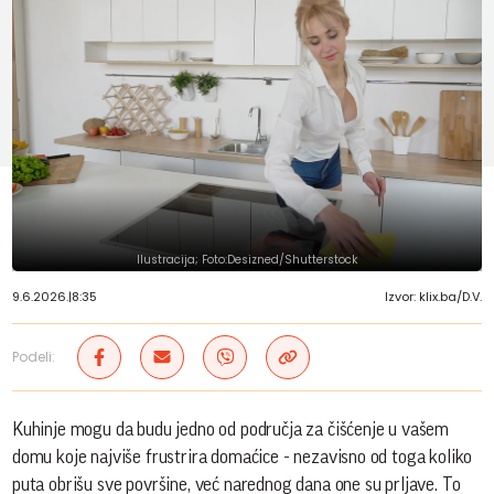
Ilustracija; Foto:Desizned/Shutterstock
9.6.2026.
|
8:35
Izvor: klix.ba/D.V.
Podeli:
Kuhinje mogu da budu jedno od područja za čišćenje u vašem
domu koje najviše frustrira domaćice - nezavisno od toga koliko
puta obrišu sve površine, već narednog dana one su prljave. To