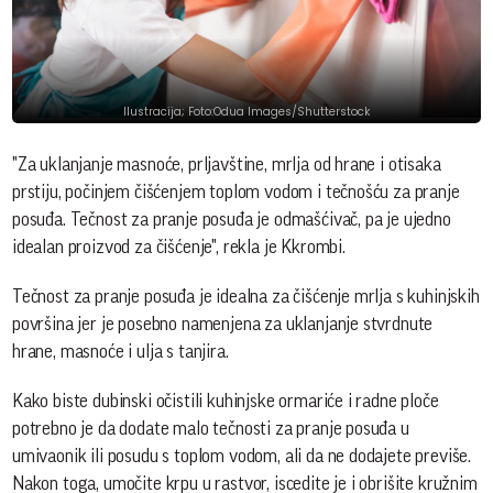
Ilustracija; Foto:Odua Images/Shutterstock
"Za uklanjanje masnoće, prljavštine, mrlja od hrane i otisaka
prstiju, počinjem čišćenjem toplom vodom i tečnošću za pranje
posuđa. Tečnost za pranje posuđa je odmašćivač, pa je ujedno
idealan proizvod za čišćenje", rekla je Kkrombi.
Tečnost za pranje posuđa je idealna za čišćenje mrlja s kuhinjskih
površina jer je posebno namenjena za uklanjanje stvrdnute
hrane, masnoće i ulja s tanjira.
Kako biste dubinski očistili kuhinjske ormariće i radne ploče
potrebno je da dodate malo tečnosti za pranje posuđa u
umivaonik ili posudu s toplom vodom, ali da ne dodajete previše.
Nakon toga, umočite krpu u rastvor, iscedite je i obrišite kružnim