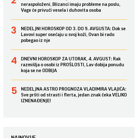
neraspoloženi, Blizanci imaju probleme na poslu,
Vage će privući vesela i duhovita osoba
NEDELJNI HOROSKOP OD 3. DO 9. AVGUSTA: Dok se
Lavovi super osećaju u svoj koži, Ovan bi rado
pobegao iz nje
DNEVNI HOROSKOP ZA UTORAK, 4. AVGUST: Rak
razmišlja o osobi iz PROŠLOSTI, Lav dobija ponudu
koja se ne ODBIJA
NEDELJNA ASTRO PROGNOZA VLADIMIRA VLAJIĆA:
Sve pršti od strasti i flerta, jedan znak čeka VELIKO
IZNENAĐENJE!
NAJNOVIJE