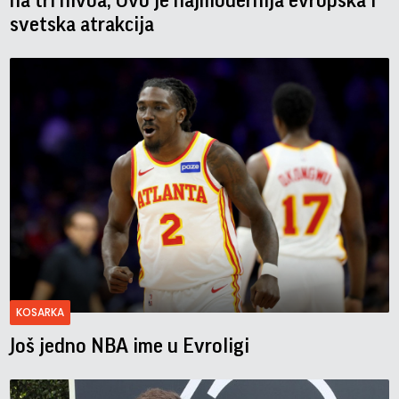
na tri nivoa; Ovo je najmodernija evropska i
svetska atrakcija
KOSARKA
Još jedno NBA ime u Evroligi