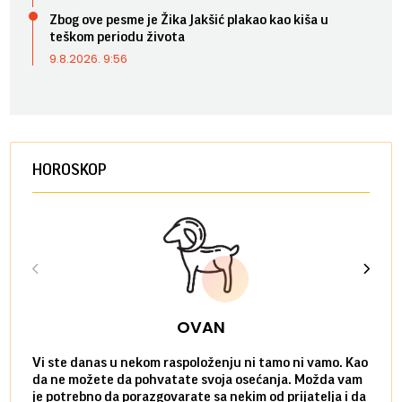
Zbog ove pesme je Žika Jakšić plakao kao kiša u
teškom periodu života
9.8.2026. 9:56
HOROSKOP
OVAN
Vi ste danas u nekom raspoloženju ni tamo ni vamo. Kao
Danas
da ne možete da pohvatate svoja osećanja. Možda vam
posve
je potrebno da porazgovarate sa nekim od prijatelja i da
susre