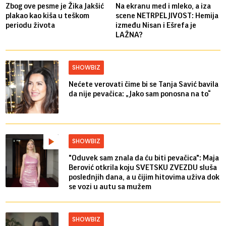
Zbog ove pesme je Žika Jakšić
Na ekranu med i mleko, a iza
plakao kao kiša u teškom
scene NETRPELJIVOST: Hemija
periodu života
između Nisan i Ešrefa je
LAŽNA?
SHOWBIZ
Nećete verovati čime bi se Tanja Savić bavila
da nije pevačica: „Jako sam ponosna na to“
SHOWBIZ
"Oduvek sam znala da ću biti pevačica": Maja
Berović otkrila koju SVETSKU ZVEZDU sluša
poslednjih dana, a u čijim hitovima uživa dok
se vozi u autu sa mužem
SHOWBIZ