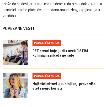
može da se desi jer hrana ima tendenciju da prska dok kuvate, a
ormarići i radne ploče često postanu masni zbog kapljica ulja u
vazduhu.
POVEZANE VESTI
PORODIČNI KUTAK
PET stvari koje ljudi s uvek ČISTIM
kuhinjama nikada ne rade
PORODIČNI KUTAK
Najčešći mitovi u kuhinji koji prave više
štete nego koristi