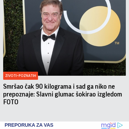
ZIVOTI-POZNATIH
Smršao čak 90 kilograma i sad ga niko ne
prepoznaje: Slavni glumac šokirao izgledom
FOTO