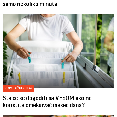
samo nekoliko minuta
PORODIČNI KUTAK
Šta će se dogoditi sa VEŠOM ako ne
koristite omekšivač mesec dana?