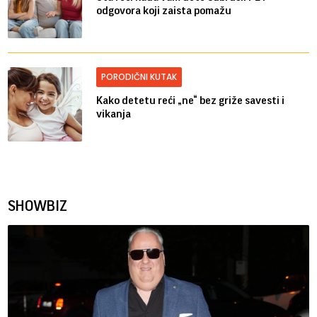
odgovora koji zaista pomažu
PORODIČNI KUTAK
Kako detetu reći „ne“ bez griže savesti i
vikanja
SHOWBIZ