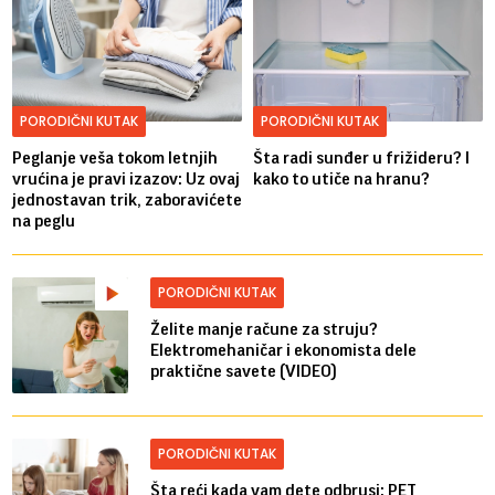
PORODIČNI KUTAK
PORODIČNI KUTAK
Peglanje veša tokom letnjih
Šta radi sunđer u frižideru? I
vrućina je pravi izazov: Uz ovaj
kako to utiče na hranu?
jednostavan trik, zaboravićete
na peglu
PORODIČNI KUTAK
Želite manje račune za struju?
Elektromehaničar i ekonomista dele
praktične savete (VIDEO)
PORODIČNI KUTAK
Šta reći kada vam dete odbrusi: PET