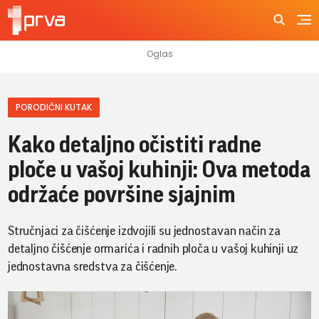
PORODIČNI KUTAK
Kako detaljno očistiti radne
ploče u vašoj kuhinji: Ova metoda
održaće površine sjajnim
Stručnjaci za čišćenje izdvojili su jednostavan način za
detaljno čišćenje ormarića i radnih ploča u vašoj kuhinji uz
jednostavna sredstva za čišćenje.