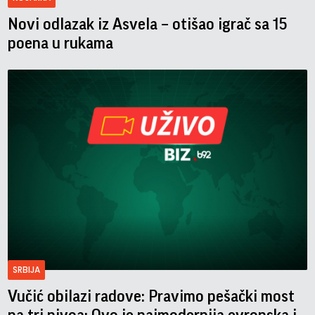
Novi odlazak iz Asvela – otišao igrač sa 15
poena u rukama
SRBIJA
Vučić obilazi radove: Pravimo pešački most