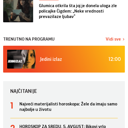
Glumica otkrila šta joj je donela uloga zle
policajke Čigdem: „Neke vrednosti
prevazilaze ljubav“
TRENUTNO NA PROGRAMU
Vidi sve
12:00
Jedini izlaz
NAJČITANIJE
Najveći materijalisti horoskopa: Žele da imaju samo
najbolje u životu
HOROSKOP ZA SREDU, 5. AVGUST: Bikovi vrlo