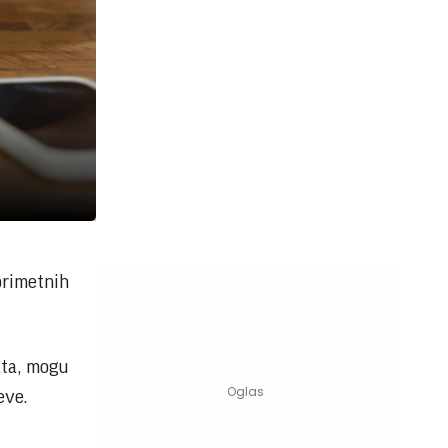
eprimetnih
ata, mogu
eve.