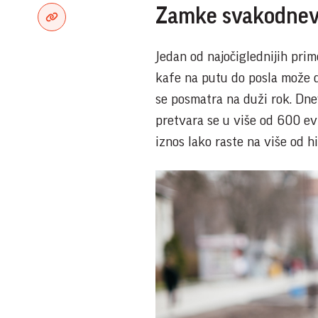
Zamke svakodnev
Jedan od najočiglednijih pri
kafe na putu do posla može da
se posmatra na duži rok. Dne
pretvara se u više od 600 e
iznos lako raste na više od hi