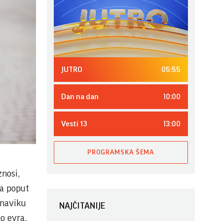
05:55
JUTRO
10:00
Dan na dan
13:00
Vesti 13
PROGRAMSKA ŠEMA
znosi,
ma poput
 naviku
NAJČITANIJE
o evra,