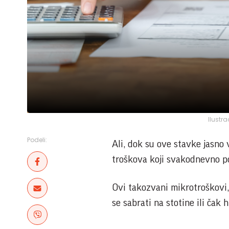
Ilustr
Podeli:
Ali, dok su ove stavke jasno v
troškova koji svakodnevno po
Ovi takozvani mikrotroškovi,
se sabrati na stotine ili čak h