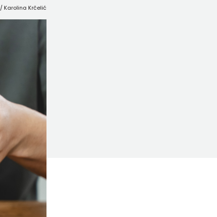
r/ Karolina Krčelić