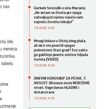
to nas
Gorkem Sevindik o sinu Marselu:
„Ne sećam se života pre njega,
zahvaljujući njemu naučio sam
najveću životnu lekciju!“
7.8.2026. 9:02
Mnogi dolaze u Ulcinj zbog plaža,
sta ide.
ali da li ste posetili njegov
u meseca.
jedinstveni Stari grad? Evo zašto
ga godišnje posete stotine hiljada
izuzetka.
turista (VIDEO)
 tabelu
7.8.2026. 8:42
DNEVNI HOROSKOP ZA PETAK, 7.
AVGUST: Bliznace muče NEREŠENE
icama
stvari, Vage danas HLADNE i
e
distancirane
7.8.2026. 6:30
je
euzimanje