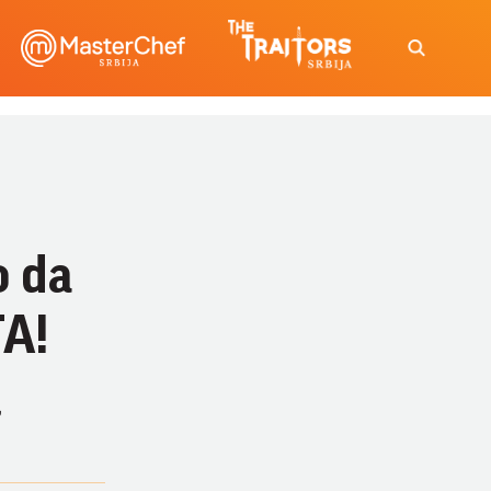
o da
A!
,