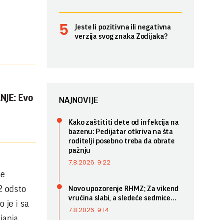
Jeste li pozitivna ili negativna
verzija svog znaka Zodijaka?
NJE: Evo
NAJNOVIJE
Kako zaštititi dete od infekcija na
bazenu: Pedijatar otkriva na šta
roditelji posebno treba da obrate
pažnju
7.8.2026. 9:22
se
2 odsto
Novo upozorenje RHMZ; Za vikend
vrućina slabi, a sledeće sedmice...
 je i sa
7.8.2026. 9:14
janja