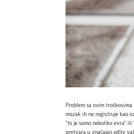
Problem sa ovim troškovima "le
mozak ih ne registruje kao oz
"to je samo nekoliko evra" il
pretvara u značajan odliv vaš