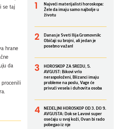
Najveći materijalisti horoskopa:
i se taj
Žele da imaju samo najbolje u
životu
Danas je Sveti Ilija Gromovnik:
Običaji su brojni, ali jedan je
posebno važan!
ava hrane
ačne
uju da
HOROSKOP ZA SREDU, 5.
AVGUST: Bikovi vrlo
neraspoloženi, Blizanci imaju
 procenili
probleme na poslu, Vage će
privući vesela i duhovita osoba
ra.
NEDELJNI HOROSKOP OD 3. DO 9.
AVGUSTA: Dok se Lavovi super
osećaju u svoj koži, Ovan bi rado
pobegao iz nje