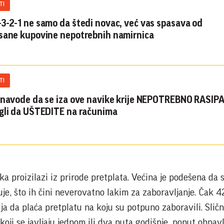
TI
3-2-1 ne samo da štedi novac, već vas spasava od
sane kupovine nepotrebnih namirnica
TI
 navode da se iza ove navike krije NEPOTREBNO RASIPA
gli da UŠTEDITE na računima
a proizilazi iz prirode pretplata. Većina je podešena da 
uje, što ih čini neverovatno lakim za zaboravljanje. Čak 4
a da plaća pretplatu na koju su potpuno zaboravili. Slično
koji se javljaju jednom ili dva puta godišnje, poput obnavl