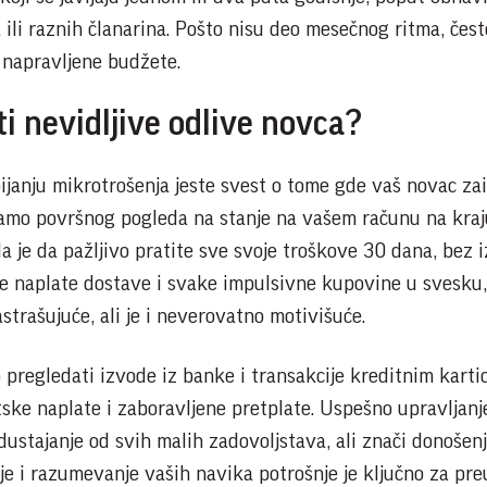
a ili raznih članarina. Pošto nisu deo mesečnog ritma, čes
 napravljene budžete.
ti nevidljive odlive novca?
bijanju mikrotrošenja jeste svest o tome gde vaš novac zai
samo površnog pogleda na stanje na vašem računu na kraj
a je da pažljivo pratite sve svoje troškove 30 dana, bez 
e naplate dostave i svake impulsivne kupovine u svesku,
strašujuće, ali je i neverovatno motivišuće.
pregledati izvode iz banke i transakcije kreditnim kart
tske naplate i zaboravljene pretplate. Uspešno upravljanj
ustajanje od svih malih zadovoljstava, ali znači donošen
e i razumevanje vaših navika potrošnje je ključno za pr