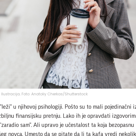
Ilustracija; Foto: Anatoliy Cherkas/Shutterstock
ži" u njihovoj psihologiji. Pošto su to mali pojedinačni i
biljnu finansijsku pretnju. Lako ih je opravdati izgovori
i "zaradio sam". Ali upravo je učestalost ta koja bezopasnu
eg novca. Umesto da se pitate da li ta kafa vredi nekolik