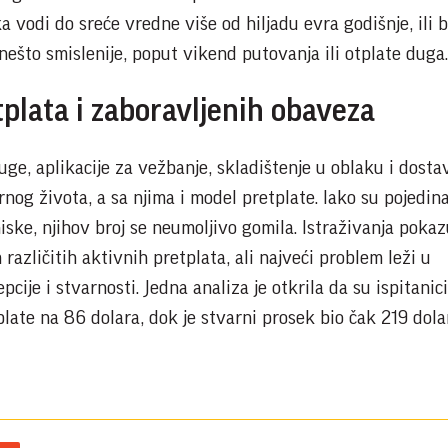
a vodi do sreće vredne više od hiljadu evra godišnje, ili b
ešto smislenije, poput vikend putovanja ili otplate duga.
tplata i zaboravljenih obaveza
uge, aplikacije za vežbanje, skladištenje u oblaku i dost
nog života, a sa njima i model pretplate. Iako su pojedin
ske, njihov broj se neumoljivo gomila. Istraživanja pokaz
azličitih aktivnih pretplata, ali najveći problem leži u
ije i stvarnosti. Jedna analiza je otkrila da su ispitanici
ate na 86 dolara, dok je stvarni prosek bio čak 219 dola