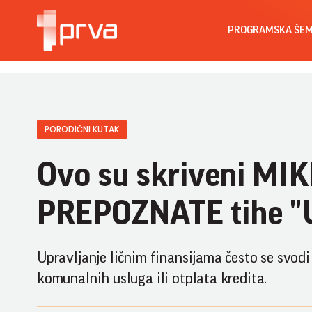
PROGRAMSKA ŠE
PORODIČNI KUTAK
Ovo su skriveni MI
PREPOZNATE tihe "
Upravljanje ličnim finansijama često se svodi 
komunalnih usluga ili otplata kredita.