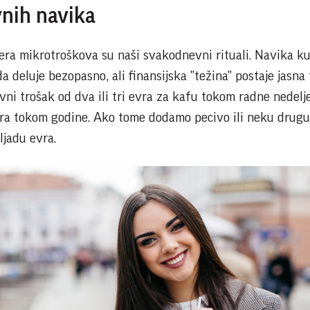
nih navika
mera mikrotroškova su naši svakodnevni rituali. Navika k
 deluje bezopasno, ali finansijska "težina" postaje jasna
vni trošak od dva ili tri evra za kafu tokom radne nedelj
vra tokom godine. Ako tome dodamo pecivo ili neku drugu
ljadu evra.