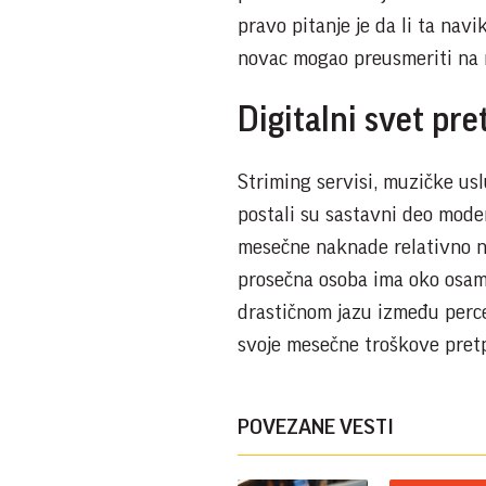
pravo pitanje je da li ta navik
novac mogao preusmeriti na n
Digitalni svet pre
Striming servisi, muzičke usl
postali su sastavni deo moder
mesečne naknade relativno ni
prosečna osoba ima oko osam r
drastičnom jazu između percepc
svoje mesečne troškove pretpl
POVEZANE VESTI