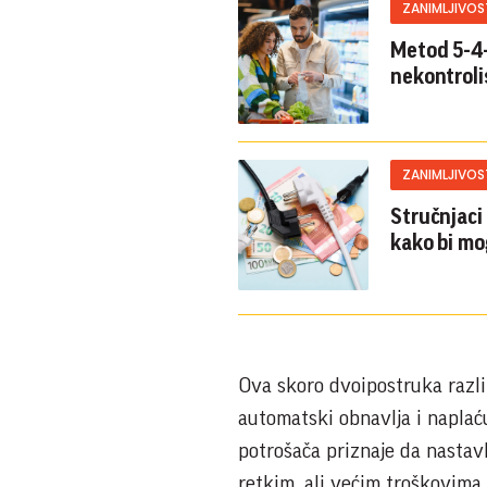
ZANIMLJIVOS
Metod 5-4-
nekontroli
ZANIMLJIVOS
Stručnjaci
kako bi mo
Ova skoro dvoipostruka razlik
automatski obnavlja i naplać
potrošača priznaje da nastavlj
retkim, ali većim troškovima 