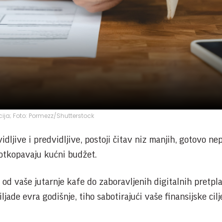
acija; Foto: Pormezz/Shutterstock
idljive i predvidljive, postoji čitav niz manjih, gotovo n
tkopavaju kućni budžet.
 od vaše jutarnje kafe do zaboravljenih digitalnih pretpl
iljade evra godišnje, tiho sabotirajući vaše finansijske cilj