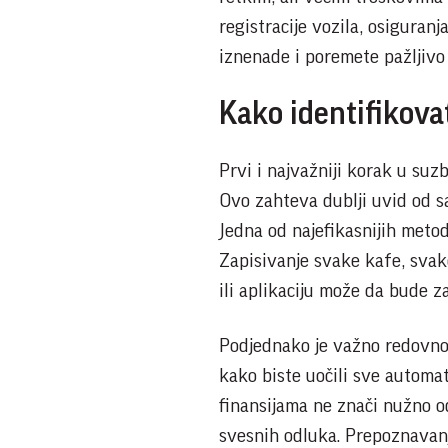
registracije vozila, osiguranj
iznenade i poremete pažljivo
Kako identifikova
Prvi i najvažniji korak u suz
Ovo zahteva dublji uvid od 
Jedna od najefikasnijih metod
Zapisivanje svake kafe, svak
ili aplikaciju može da bude za
Podjednako je važno redovno 
kako biste uočili sve automa
finansijama ne znači nužno od
svesnih odluka. Prepoznavanj