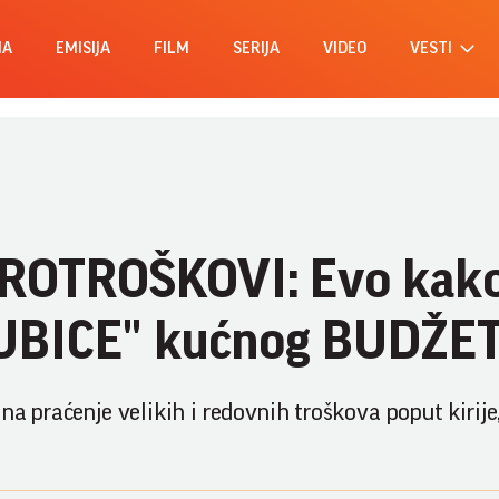
MA
EMISIJA
FILM
SERIJA
VIDEO
VESTI
KROTROŠKOVI: Evo kak
UBICE" kućnog BUDŽET
na praćenje velikih i redovnih troškova poput kirije