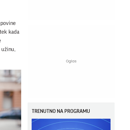
upovine
 tek kada
e
 užinu,
TRENUTNO NA PROGRAMU