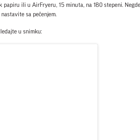
k papiru ili u AirFryeru, 15 minuta, na 180 stepeni. Negd
i nastavite sa pečenjem.
ledajte u snimku: