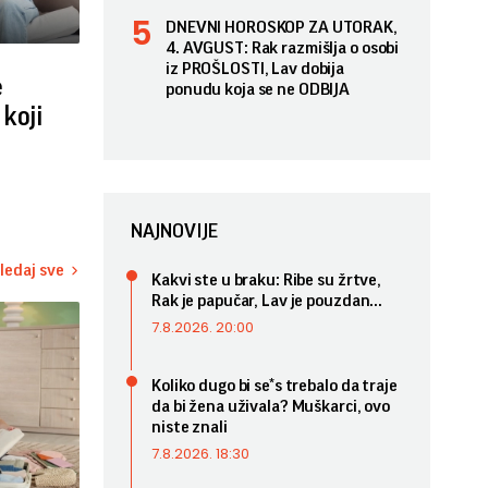
DNEVNI HOROSKOP ZA UTORAK,
4. AVGUST: Rak razmišlja o osobi
iz PROŠLOSTI, Lav dobija
e
ponudu koja se ne ODBIJA
koji
NAJNOVIJE
ledaj sve
Kakvi ste u braku: Ribe su žrtve,
Rak je papučar, Lav je pouzdan...
7.8.2026. 20:00
Koliko dugo bi se*s trebalo da traje
da bi žena uživala? Muškarci, ovo
niste znali
7.8.2026. 18:30