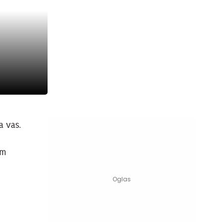
za vas.
im