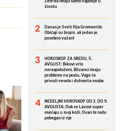
Žele da imaju samo najbolje u
životu
Danas je Sveti Ilija Gromovnik:
Običaji su brojni, ali jedan je
posebno važan!
HOROSKOP ZA SREDU, 5.
AVGUST: Bikovi vrlo
neraspoloženi, Blizanci imaju
probleme na poslu, Vage će
privući vesela i duhovita osoba
NEDELJNI HOROSKOP OD 3. DO 9.
AVGUSTA: Dok se Lavovi super
osećaju u svoj koži, Ovan bi rado
pobegao iz nje