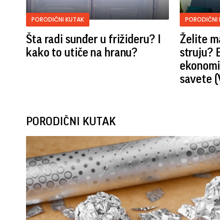
PORODIČNI KUTAK
PORODIČNI 
Šta radi sunđer u frižideru? I
Želite m
kako to utiče na hranu?
struju? 
ekonomis
savete 
PORODIČNI KUTAK