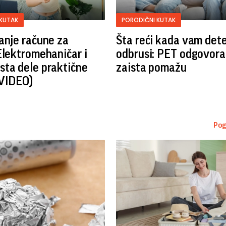
KUTAK
PORODIČNI KUTAK
anje račune za
Šta reći kada vam det
Elektromehaničar i
odbrusi: PET odgovora 
ta dele praktične
zaista pomažu
(VIDEO)
Pog