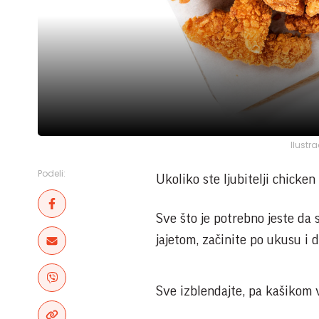
Ilustr
Podeli:
Ukoliko ste ljubitelji chicken
Sve što je potrebno jeste da
jajetom, začinite po ukusu i
Sve izblendajte, pa kašikom 