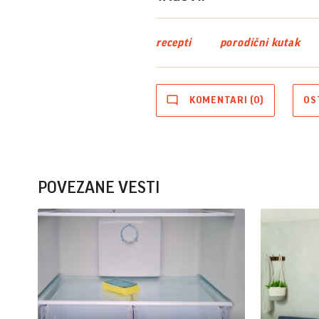
recepti
porodični kutak
KOMENTARI (0)
OS
POVEZANE VESTI