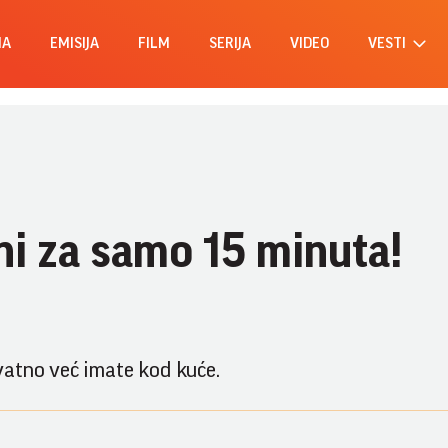
MA
EMISIJA
FILM
SERIJA
VIDEO
VESTI
ni za samo 15 minuta!
vatno već imate kod kuće.