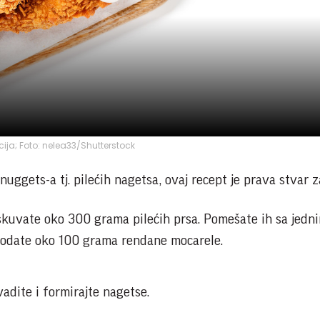
acija; Foto: nelea33/Shutterstock
 nuggets-a tj. pilećih nagetsa, ovaj recept je prava stvar 
 skuvate oko 300 grama pilećih prsa. Pomešate ih sa jedn
 dodate oko 100 grama rendane mocarele.
vadite i formirajte nagetse.