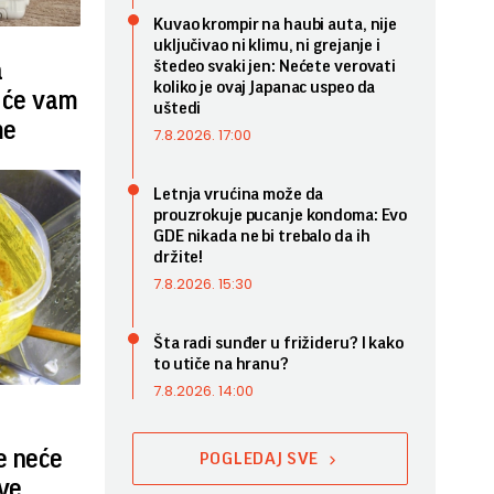
Kuvao krompir na haubi auta, nije
uključivao ni klimu, ni grejanje i
a
štedeo svaki jen: Nećete verovati
koliko je ovaj Japanac uspeo da
 će vam
uštedi
me
7.8.2026. 17:00
Letnja vrućina može da
prouzrokuje pucanje kondoma: Evo
GDE nikada ne bi trebalo da ih
držite!
7.8.2026. 15:30
Šta radi sunđer u frižideru? I kako
to utiče na hranu?
7.8.2026. 14:00
 neće
POGLEDAJ SVE
ove