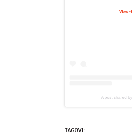
View t
A post shared by
TAGOVI: