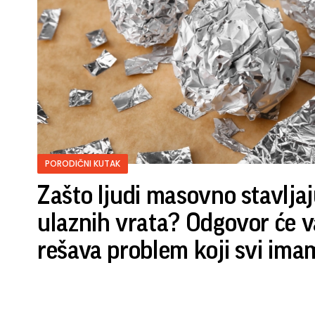
PORODIČNI KUTAK
Zašto ljudi masovno stavljaju
ulaznih vrata? Odgovor će v
rešava problem koji svi ima