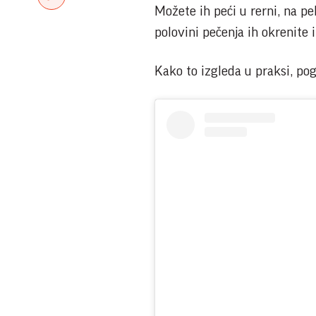
Možete ih peći u rerni, na pe
polovini pečenja ih okrenite 
Kako to izgleda u praksi, pog