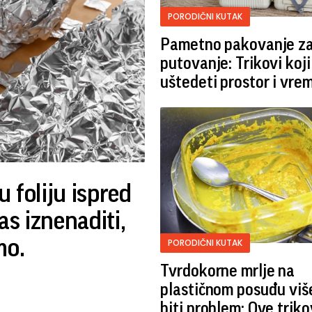
PORODIČNI KUTAK
Pametno pakovanje z
putovanje: Trikovi koji
uštedeti prostor i vre
 foliju ispred
as iznenaditi,
mo.
PORODIČNI KUTAK
Tvrdokorne mrlje na
plastičnom posuđu više
biti problem: Ove trik