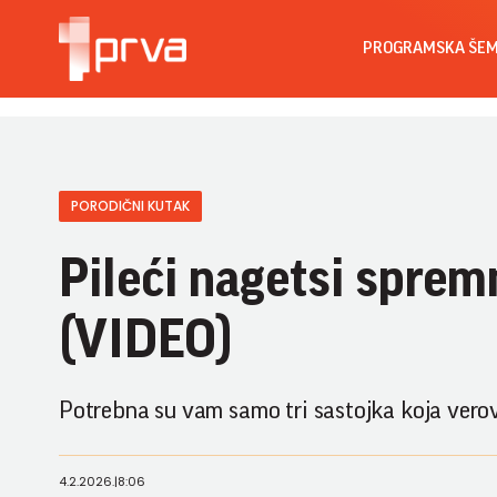
PROGRAMSKA ŠE
PORODIČNI KUTAK
Pileći nagetsi sprem
(VIDEO)
Potrebna su vam samo tri sastojka koja vero
4.2.2026.
|
8:06