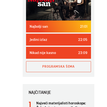
21:01
Najbolji san
22:05
Jedini izlaz
23:09
Nikad nije kasno
PROGRAMSKA ŠEMA
NAJČITANIJE
Najveći materijalisti horoskopa: