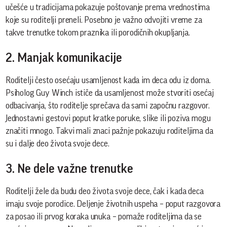
učešće u tradicijama pokazuje poštovanje prema vrednostima
koje su roditelji preneli. Posebno je važno odvojiti vreme za
takve trenutke tokom praznika ili porodičnih okupljanja.
2. Manjak komunikacije
Roditelji često osećaju usamljenost kada im deca odu iz doma.
Psiholog Guy Winch ističe da usamljenost može stvoriti osećaj
odbacivanja, što roditelje sprečava da sami započnu razgovor.
Jednostavni gestovi poput kratke poruke, slike ili poziva mogu
značiti mnogo. Takvi mali znaci pažnje pokazuju roditeljima da
su i dalje deo života svoje dece.
3. Ne dele važne trenutke
Roditelji žele da budu deo života svoje dece, čak i kada deca
imaju svoje porodice. Deljenje životnih uspeha – poput razgovora
za posao ili prvog koraka unuka – pomaže roditeljima da se