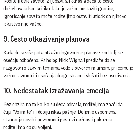
Roditelji dele savete iz ljubavi, ali odrasla deca to često
doživljavaju kao kritiku. Iako je važno postaviti granice,
ignorisanje saveta može roditeljima ostaviti utisak da njihovo
iskustvo nije važno.
9. Često otkazivanje planova
Kada deca više puta otkažu dogovorene planove, roditelji se
osećaju odbačeno. Psiholog Nick Wignall predlaže da se
razgovori o takvim temama vode s otvorenim umom, pri čemu je
važno razmotriti osećanja druge strane i slušati bez osuđivanja.
10. Nedostatak izražavanja emocija
Bez obzira na to koliko su deca odrasla, roditeljima znači da
čuju "Volim te" ili dobiju iskaz pažnje. Deljenje uspomena,
stvaranje novih i povremeni gestovi nežnosti pokazuju
roditeljima da su voljeni.