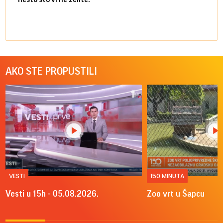
AKO STE PROPUSTILI
VESTI
150 MINUTA
Vesti u 15h - 05.08.2026.
Zoo vrt u Šapcu