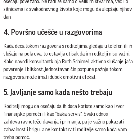
osećaju povezano. Ne radi se samo o velikim stvarima, već i o
sitnicama iz svakodnevnog života koje mogu da ulepšaju njihov
dan.
4. Površno učešće u razgovorima
Kada deca tokom razgovora s roditeljima gledaju u telefon ili ih
slušaju na pola uva, to ostavlja utisak da im roditelji nisu važni.
Kako navodi konsultantkinja Ruth Schimel, aktivno slušanje jača
poverenje i bliskost. Jednostavan čin potpune pažnje tokom
razgovora može imati dubok emotivni efekat.
5. Javljanje samo kada nešto trebaju
Roditelji mogu da osećaju da ih deca koriste samo kao izvor
finansijske pomoći ili kao "baka-servis". Svaki odnos
zahteva ravnotežu davanja i primanja, pa je važno pokazati
zahvalnost i brigu, a ne kontaktirati roditelje samo kada vam
treba pomoć.