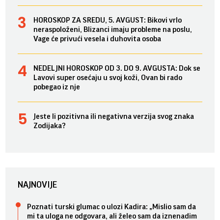
HOROSKOP ZA SREDU, 5. AVGUST: Bikovi vrlo
neraspoloženi, Blizanci imaju probleme na poslu,
Vage će privući vesela i duhovita osoba
NEDELJNI HOROSKOP OD 3. DO 9. AVGUSTA: Dok se
Lavovi super osećaju u svoj koži, Ovan bi rado
pobegao iz nje
Jeste li pozitivna ili negativna verzija svog znaka
Zodijaka?
NAJNOVIJE
Poznati turski glumac o ulozi Kadira: „Mislio sam da
mi ta uloga ne odgovara, ali želeo sam da iznenadim