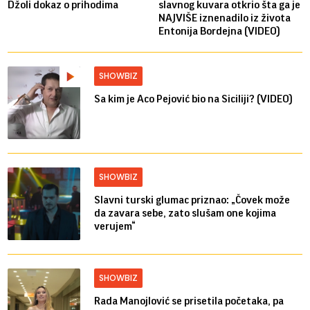
Džoli dokaz o prihodima
slavnog kuvara otkrio šta ga je
NAJVIŠE iznenadilo iz života
Entonija Bordejna (VIDEO)
SHOWBIZ
Sa kim je Aco Pejović bio na Siciliji? (VIDEO)
SHOWBIZ
Slavni turski glumac priznao: „Čovek može
da zavara sebe, zato slušam one kojima
verujem“
SHOWBIZ
Rada Manojlović se prisetila početaka, pa