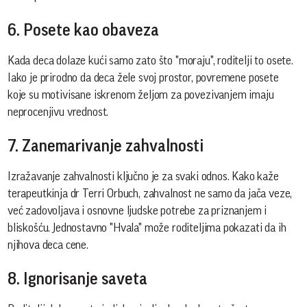
6. Posete kao obaveza
Kada deca dolaze kući samo zato što "moraju", roditelji to osete.
Iako je prirodno da deca žele svoj prostor, povremene posete
koje su motivisane iskrenom željom za povezivanjem imaju
neprocenjivu vrednost.
7. Zanemarivanje zahvalnosti
Izražavanje zahvalnosti ključno je za svaki odnos. Kako kaže
terapeutkinja dr Terri Orbuch, zahvalnost ne samo da jača veze,
već zadovoljava i osnovne ljudske potrebe za priznanjem i
bliskošću. Jednostavno "Hvala" može roditeljima pokazati da ih
njihova deca cene.
8. Ignorisanje saveta