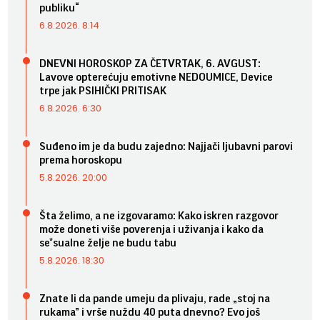
publiku“
6.8.2026. 8:14
DNEVNI HOROSKOP ZA ČETVRTAK, 6. AVGUST:
Lavove opterećuju emotivne NEDOUMICE, Device
trpe jak PSIHIČKI PRITISAK
6.8.2026. 6:30
Suđeno im je da budu zajedno: Najjači ljubavni parovi
prema horoskopu
5.8.2026. 20:00
Šta želimo, a ne izgovaramo: Kako iskren razgovor
može doneti više poverenja i uživanja i kako da
se*sualne želje ne budu tabu
5.8.2026. 18:30
Znate li da pande umeju da plivaju, rade „stoj na
rukama” i vrše nuždu 40 puta dnevno? Evo još