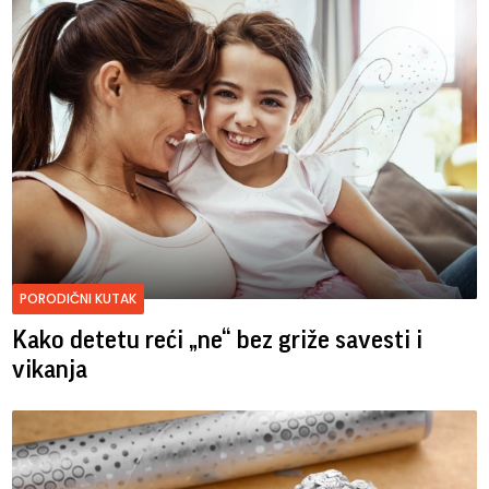
PORODIČNI KUTAK
Kako detetu reći „ne“ bez griže savesti i
vikanja