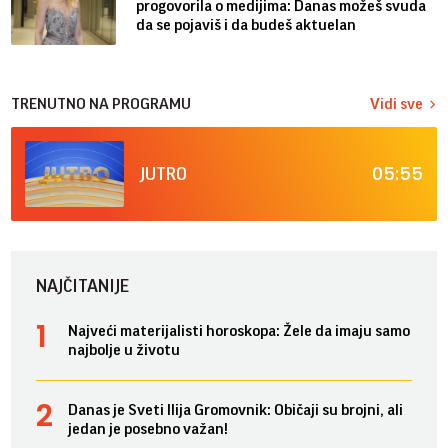
progovorila o medijima: Danas možeš svuda
da se pojaviš i da budeš aktuelan
TRENUTNO NA PROGRAMU
Vidi sve
05:55
JUTRO
NAJČITANIJE
Najveći materijalisti horoskopa: Žele da imaju samo
najbolje u životu
Danas je Sveti Ilija Gromovnik: Običaji su brojni, ali
jedan je posebno važan!