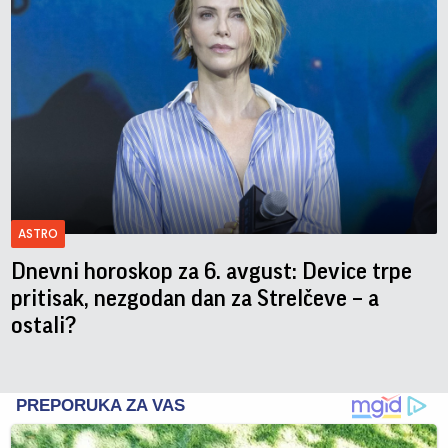
ASTRO
Dnevni horoskop za 6. avgust: Device trpe
pritisak, nezgodan dan za Strelčeve – a
ostali?