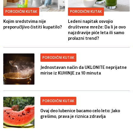
PORODIČNI KUTAK
PORODIČNI KUTAK
Kojim sredstvima nije
Ledeni napitak osvojio
preporučljivo čistiti kupatilo?
društvene mreže: Da li je ovo
najzdravije piće leta ili samo
prolazni trend?
PORODIČNI KUTAK
Jednostavan način da UKLONITE neprijatne
mirise iz KUHINJE za 10 minuta
PORODIČNI KUTAK
Ovaj deo lubenice bacamo celo leto: Jako
grešimo, prava je riznica zdravlja