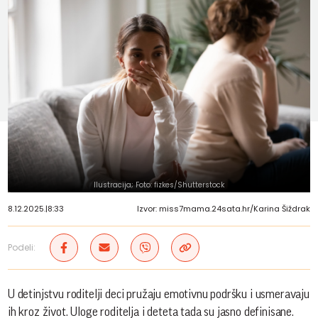
Ilustracija; Foto: fizkes/Shutterstock
8.12.2025.
|
8:33
Izvor: miss7mama.24sata.hr/Karina Šiždrak
Podeli:
U detinjstvu roditelji deci pružaju emotivnu podršku i usmeravaju
ih kroz život. Uloge roditelja i deteta tada su jasno definisane.