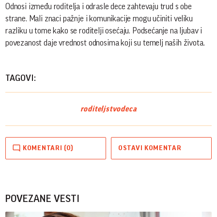
Odnosi između roditelja i odrasle dece zahtevaju trud s obe
strane. Mali znaci pažnje i komunikacije mogu učiniti veliku
razliku u tome kako se roditelji osećaju. Podsećanje na ljubav i
povezanost daje vrednost odnosima koji su temelj naših života.
TAGOVI:
roditeljstvo
deca
KOMENTARI (0)
OSTAVI KOMENTAR
POVEZANE VESTI