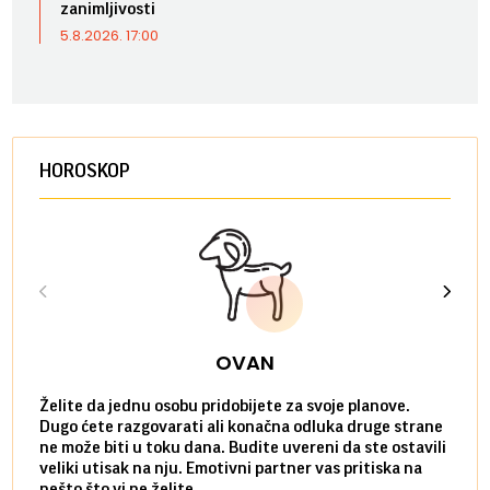
zanimljivosti
5.8.2026. 17:00
HOROSKOP
OVAN
Želite da jednu osobu pridobijete za svoje planove.
Danas
Dugo ćete razgovarati ali konačna odluka druge strane
Niste
ne može biti u toku dana. Budite uvereni da ste ostavili
povol
veliki utisak na nju. Emotivni partner vas pritiska na
a pos
nešto što vi ne želite.
više 