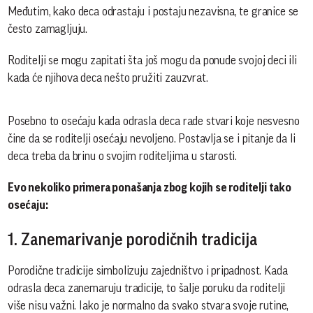
Međutim, kako deca odrastaju i postaju nezavisna, te granice se
često zamagljuju.
Roditelji se mogu zapitati šta još mogu da ponude svojoj deci ili
kada će njihova deca nešto pružiti zauzvrat.
Posebno to osećaju kada odrasla deca rade stvari koje nesvesno
čine da se roditelji osećaju nevoljeno. Postavlja se i pitanje da li
deca treba da brinu o svojim roditeljima u starosti.
Evo nekoliko primera ponašanja zbog kojih se roditelji tako
osećaju:
1. Zanemarivanje porodičnih tradicija
Porodične tradicije simbolizuju zajedništvo i pripadnost. Kada
odrasla deca zanemaruju tradicije, to šalje poruku da roditelji
više nisu važni. Iako je normalno da svako stvara svoje rutine,