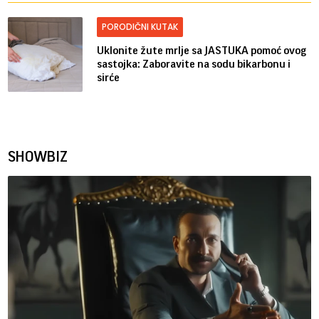
PORODIČNI KUTAK
Uklonite žute mrlje sa JASTUKA pomoć ovog
sastojka: Zaboravite na sodu bikarbonu i
sirće
SHOWBIZ