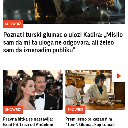
SHOWBIZ
Poznati turski glumac o ulozi Kadira: „Mislio
sam da mi ta uloga ne odgovara, ali želeo
sam da iznenadim publiku“
SHOWBIZ
SHOWBIZ
Pravna bitka se nastavlja:
Premijerno prikazan film
Bred ​​Pit traži od Anđeline
"Toni": Glumac koji tumači