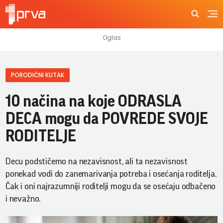
PORODIČNI KUTAK
10 načina na koje ODRASLA
DECA mogu da POVREDE SVOJE
RODITELJE
Decu podstičemo na nezavisnost, ali ta nezavisnost
ponekad vodi do zanemarivanja potreba i osećanja roditelja.
Čak i oni najrazumniji roditelji mogu da se osećaju odbačeno
i nevažno.