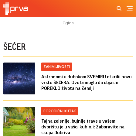
ŠEĆER
ZANIMLJIVOSTI
Astronomi u dubokom SVEMIRU otkrilii novu
vrstu ŠEĆERA: Ovo bi moglo da objasni
POREKLO života na Zemlji
PORODIČNI KUTAK
Tajna zelenije, bujnije trave u vašem
dvorištu je u vašoj kuhinji: Zaboravite na
skupa đubriva