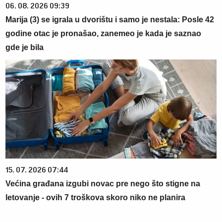
06. 08. 2026 09:39
Marija (3) se igrala u dvorištu i samo je nestala: Posle 42
godine otac je pronašao, zanemeo je kada je saznao
gde je bila
15. 07. 2026 07:44
Većina građana izgubi novac pre nego što stigne na
letovanje - ovih 7 troškova skoro niko ne planira