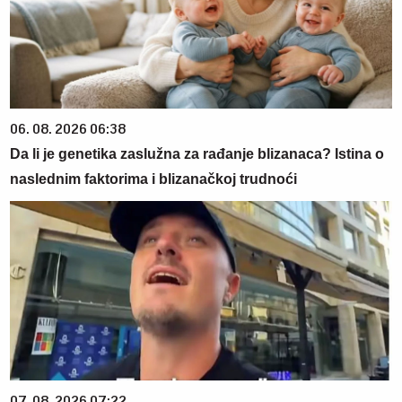
06. 08. 2026 06:38
Da li je genetika zaslužna za rađanje blizanaca? Istina o
naslednim faktorima i blizanačkoj trudnoći
07. 08. 2026 07:22