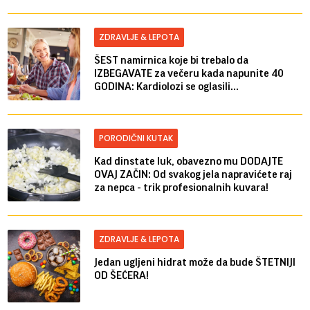
ZDRAVLJE & LEPOTA
ŠEST namirnica koje bi trebalo da
IZBEGAVATE za večeru kada napunite 40
GODINA: Kardiolozi se oglasili...
PORODIČNI KUTAK
Kad dinstate luk, obavezno mu DODAJTE
OVAJ ZAČIN: Od svakog jela napravićete raj
za nepca - trik profesionalnih kuvara!
ZDRAVLJE & LEPOTA
Jedan ugljeni hidrat može da bude ŠTETNIJI
OD ŠEĆERA!