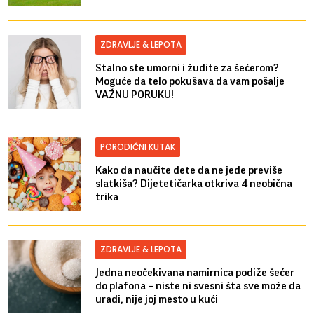
ZDRAVLJE & LEPOTA
Stalno ste umorni i žudite za šećerom?
Moguće da telo pokušava da vam pošalje
VAŽNU PORUKU!
PORODIČNI KUTAK
Kako da naučite dete da ne jede previše
slatkiša? Dijetetičarka otkriva 4 neobična
trika
ZDRAVLJE & LEPOTA
Jedna neočekivana namirnica podiže šećer
do plafona – niste ni svesni šta sve može da
uradi, nije joj mesto u kući