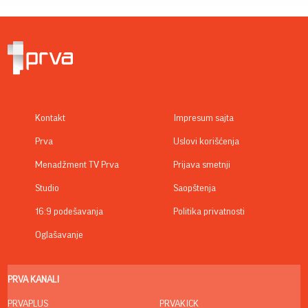
Kontakt
Impresum sajta
Prva
Uslovi korišćenja
Menadžment TV Prva
Prijava smetnji
Studio
Saopštenja
16:9 podešavanja
Politika privatnosti
Oglašavanje
PRVA KANALI
PRVAPLUS
PRVAKICK