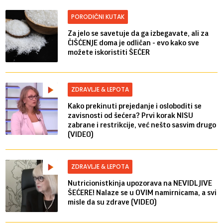
PORODIČNI KUTAK
Za jelo se savetuje da ga izbegavate, ali za
ČIŠĆENJE doma je odličan - evo kako sve
možete iskoristiti ŠEĆER
ZDRAVLJE & LEPOTA
Kako prekinuti prejedanje i osloboditi se
zavisnosti od šećera? Prvi korak NISU
zabrane i restrikcije, već nešto sasvim drugo
(VIDEO)
ZDRAVLJE & LEPOTA
Nutricionistkinja upozorava na NEVIDLJIVE
ŠEĆERE! Nalaze se u OVIM namirnicama, a svi
misle da su zdrave (VIDEO)