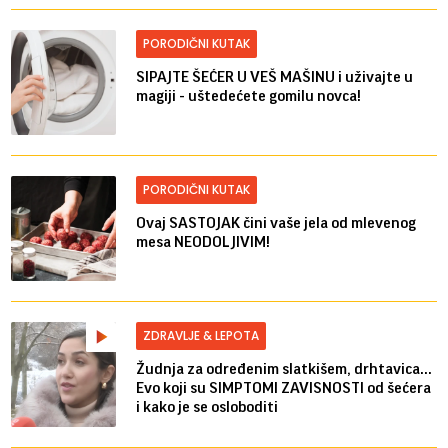
PORODIČNI KUTAK
SIPAJTE ŠEĆER U VEŠ MAŠINU i uživajte u
magiji - uštedećete gomilu novca!
PORODIČNI KUTAK
Ovaj SASTOJAK čini vaše jela od mlevenog
mesa NEODOLJIVIM!
ZDRAVLJE & LEPOTA
Žudnja za određenim slatkišem, drhtavica...
Evo koji su SIMPTOMI ZAVISNOSTI od šećera
i kako je se osloboditi