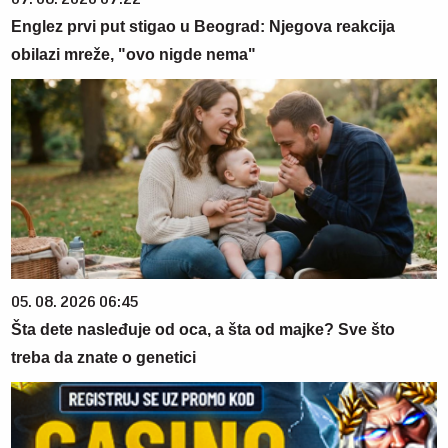
Englez prvi put stigao u Beograd: Njegova reakcija
obilazi mreže, "ovo nigde nema"
05. 08. 2026 06:45
Šta dete nasleđuje od oca, a šta od majke? Sve što
treba da znate o genetici