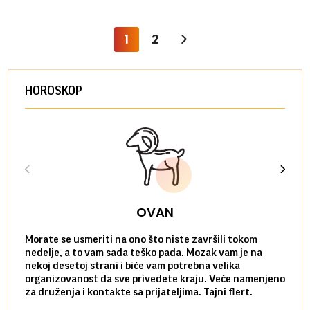
1
2
HOROSKOP
OVAN
Morate se usmeriti na ono što niste završili tokom
Sve n
nedelje, a to vam sada teško pada. Mozak vam je na
potpu
nekoj desetoj strani i biće vam potrebna velika
stvar
organizovanost da sve privedete kraju. Veče namenjeno
tempo
za druženja i kontakte sa prijateljima. Tajni flert.
najbl