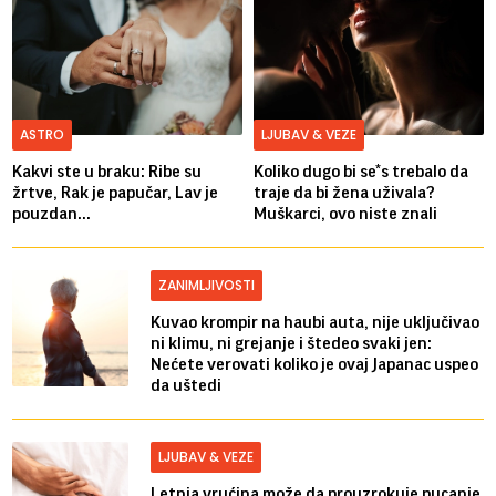
ASTRO
LJUBAV & VEZE
Kakvi ste u braku: Ribe su
Koliko dugo bi se*s trebalo da
žrtve, Rak je papučar, Lav je
traje da bi žena uživala?
pouzdan...
Muškarci, ovo niste znali
ZANIMLJIVOSTI
Kuvao krompir na haubi auta, nije uključivao
ni klimu, ni grejanje i štedeo svaki jen:
Nećete verovati koliko je ovaj Japanac uspeo
da uštedi
LJUBAV & VEZE
Letnja vrućina može da prouzrokuje pucanje