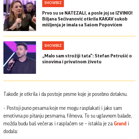
SHOWBIZ
Prvo su se NATEZALI, a posle joj se IZVINIO!
Biljana Sečivanović otkrila KAKAV sukob
mišljenja je imala sa Sašom Popovićem
SHOWBIZ
„Malo sam strožiji tata“: Stefan Petrušić o
sinovima i privatnom životu
Takođe je otkrila i da postoje pesme koje je posebno dotaknu.
- Postoji puno pesama koje me mogu rasplakati i jako sam
emotivna po pitanju pesmama, filmova. To su uglavnom balade,
možda budu baš večeras i rasplačem se – istakla je za
Grand
i
dodala: