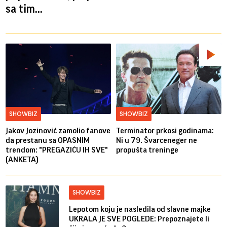
sa tim...
SHOWBIZ
SHOWBIZ
Jakov Jozinović zamolio fanove
Terminator prkosi godinama:
da prestanu sa OPASNIM
Ni u 79. Švarceneger ne
trendom: "PREGAZIĆU IH SVE"
propušta treninge
(ANKETA)
SHOWBIZ
Lepotom koju je nasledila od slavne majke
UKRALA JE SVE POGLEDE: Prepoznajete li