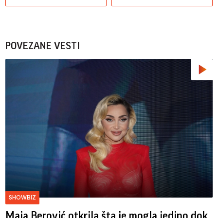
POVEZANE VESTI
SHOWBIZ
Maja Berović otkrila šta je mogla jedino dok