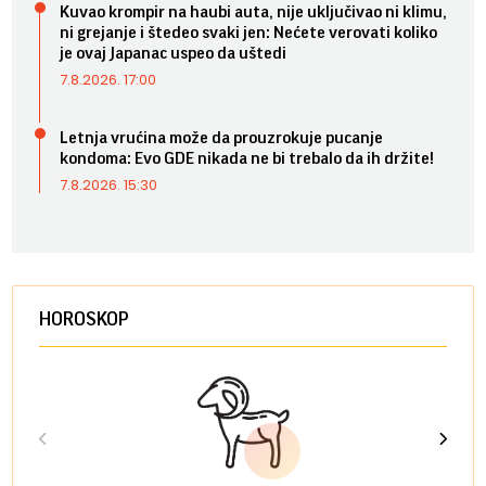
Kuvao krompir na haubi auta, nije uključivao ni klimu,
ni grejanje i štedeo svaki jen: Nećete verovati koliko
je ovaj Japanac uspeo da uštedi
7.8.2026. 17:00
Letnja vrućina može da prouzrokuje pucanje
kondoma: Evo GDE nikada ne bi trebalo da ih držite!
7.8.2026. 15:30
HOROSKOP