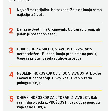
Najveći materijalisti horoskopa: Žele da imaju samo
najbolje u životu
Danas je Sveti Ilija Gromovnik: Običaji su brojni, ali
jedan je posebno važan!
HOROSKOP ZA SREDU, 5. AVGUST: Bikovi vrlo
neraspoloženi, Blizanci imaju probleme na poslu,
Vage će privući vesela i duhovita osoba
NEDELJNI HOROSKOP OD 3. DO 9. AVGUSTA: Dok se
Lavovi super osećaju u svoj koži, Ovan bi rado
pobegao iz nje
DNEVNI HOROSKOP ZA UTORAK, 4. AVGUST: Rak
razmišlja o osobi iz PROŠLOSTI, Lav dobija ponudu
koja se ne ODBIJA