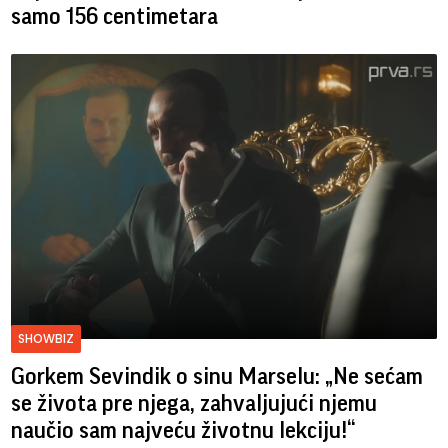
samo 156 centimetara
SHOWBIZ
Gorkem Sevindik o sinu Marselu: „Ne sećam
se života pre njega, zahvaljujući njemu
naučio sam najveću životnu lekciju!“