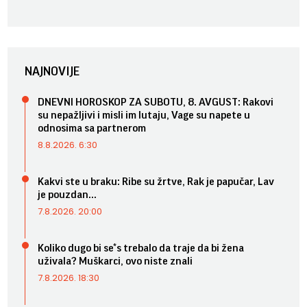
NAJNOVIJE
DNEVNI HOROSKOP ZA SUBOTU, 8. AVGUST: Rakovi
su nepažljivi i misli im lutaju, Vage su napete u
odnosima sa partnerom
8.8.2026. 6:30
Kakvi ste u braku: Ribe su žrtve, Rak je papučar, Lav
je pouzdan...
7.8.2026. 20:00
Koliko dugo bi se*s trebalo da traje da bi žena
uživala? Muškarci, ovo niste znali
7.8.2026. 18:30