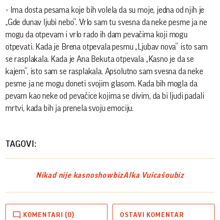
- Ima dosta pesama koje bih volela da su moje, jedna od njih je
„Gde dunav ljubi nebo“. Vrlo sam tu svesna da neke pesme ja ne
mogu da otpevam i vrlo rado ih dam pevačima koji mogu
otpevati. Kada je Brena otpevala pesmu „Ljubav nova“ isto sam
se rasplakala. Kada je Ana Bekuta otpevala „Kasno je da se
kajem“, isto sam se rasplakala. Apsolutno sam svesna da neke
pesme ja ne mogu doneti svojim glasom. Kada bih mogla da
pevam kao neke od pevačice kojima se divim, da bi ljudi padali
mrtvi, kada bih ja prenela svoju emociju.
TAGOVI:
Nikad nije kasno
showbiz
Alka Vuica
šoubiz
KOMENTARI (0)
OSTAVI KOMENTAR