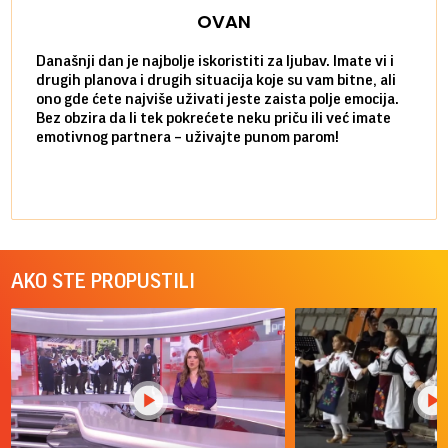
OVAN
Današnji dan je najbolje iskoristiti za ljubav. Imate vi i
Ako v
drugih planova i drugih situacija koje su vam bitne, ali
do ma
ono gde ćete najviše uživati jeste zaista polje emocija.
van g
Bez obzira da li tek pokrećete neku priču ili već imate
društ
emotivnog partnera – uživajte punom parom!
kolik
AKO STE PROPUSTILI