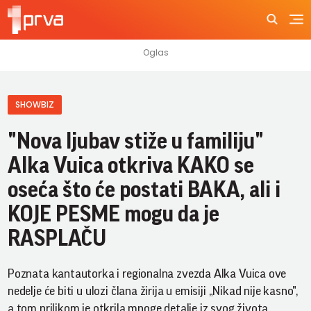
SHOWBIZ
"Nova ljubav stiže u familiju"
Alka Vuica otkriva KAKO se
oseća što će postati BAKA, ali i
KOJE PESME mogu da je
RASPLAČU
Poznata kantautorka i regionalna zvezda Alka Vuica ove
nedelje će biti u ulozi člana žirija u emisiji „Nikad nije kasno",
a tom prilikom je otkrila mnoge detalje iz svog života.