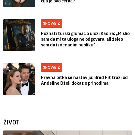
čija je ovo ćerka?
SHOWBIZ
Poznati turski glumac o ulozi Kadira: „Mislio
sam da mi ta uloga ne odgovara, ali želeo
sam da iznenadim publiku“
SHOWBIZ
Pravna bitka se nastavlja: Bred ​​Pit traži od
Anđeline Džoli dokaz o prihodima
ŽIVOT