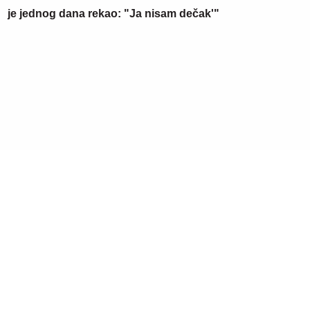
je jednog dana rekao: "Ja nisam dečak'"
09. 07. 2026 09:20
Komfor po meri klijenata: nova linija paketa ALTA banke