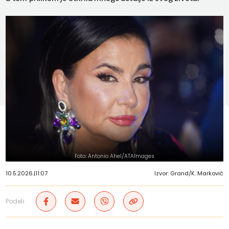
Foto: Antonio Ahel/ATAImages
10.5.2026.
|
11:07
Izvor: Grand/K. Marković
Podeli: