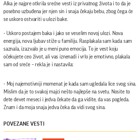
Alka je najpre otkrila srećne vesti iz privatnog života i to da je
posebno uzbuđena jer njen sin i snaja čekaju bebu, zbog čega će
se uskoro ostvariti u ulozi bake.
- Uskoro postajem baka i jako se veselim novoj ulozi. Nova
energija, nova ljubav stiže u familiju. Rasplakala sam kada sam
saznala, izazvalo je u meni puno emocija. To je vest koju
očekujete ceo život, ali vas iznenadi i vrlo je emotivno, plakala
sam od sreće – rekla je i nastavila:
- Moj najemotivniji momenat je kada sam ugledala lice svog sina.
Mislim da je to svakoj majci nešto najlepše na svetu. Nosite to
dete devet meseci i jedva čekate da ga vidite, da vas pogleda.
Znam i da moja snaja jedva čeka da vidi svog sina.
POVEZANE VESTI