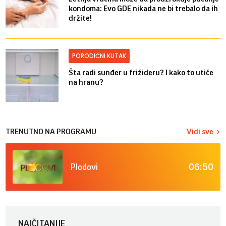
kondoma: Evo GDE nikada ne bi trebalo da ih
držite!
PORODIČNI KUTAK
Šta radi sunđer u frižideru? I kako to utiče
na hranu?
TRENUTNO NA PROGRAMU
Vidi sve
06:50
Plodovi
NAJČITANIJE