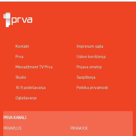
Kontakt
Impresum sajta
Prva
Uslovi korišćenja
Menadžment TV Prva
Prijava smetnji
Studio
Saopštenja
16:9 podešavanja
Politika privatnosti
Oglašavanje
PRVA KANALI
PRVAPLUS
PRVAKICK