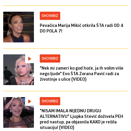
SHOWBIZ
Pevačica Marija Mikić otkrila ŠTA radi OD 4
DO POLA 7!
SHOWBIZ
"Nek mi zameri ko god hoće, ja ih volim više
nego ljude" Evo ŠTA Zorana Pavić radi za
životinje s ulice (VIDEO)
SHOWBIZ
"NISAM IMALA NIJEDNU DRUGU
ALTERNATIVU" Ljupka Stević doživela PEH
pred nastup, pa objasnila KAKO je rešila
situaciju! (VIDEO)