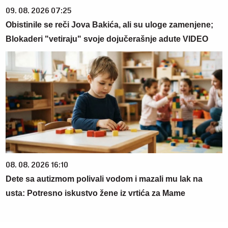
09. 08. 2026 07:25
Obistinile se reči Jova Bakića, ali su uloge zamenjene;
Blokaderi "vetiraju" svoje dojučerašnje adute VIDEO
08. 08. 2026 16:10
Dete sa autizmom polivali vodom i mazali mu lak na
usta: Potresno iskustvo žene iz vrtića za Mame