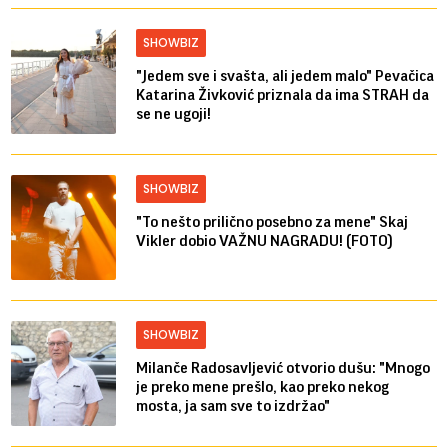
SHOWBIZ
"Jedem sve i svašta, ali jedem malo" Pevačica
Katarina Živković priznala da ima STRAH da
se ne ugoji!
SHOWBIZ
"To nešto prilično posebno za mene" Skaj
Vikler dobio VAŽNU NAGRADU! (FOTO)
SHOWBIZ
Milanče Radosavljević otvorio dušu: "Mnogo
je preko mene prešlo, kao preko nekog
mosta, ja sam sve to izdržao"