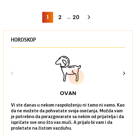
1
2
20
...
HOROSKOP
OVAN
Vi ste danas u nekom raspoloženju ni tamo ni vamo. Kao
Danas
da ne možete da pohvatate svoja osećanja. Možda vam
posve
je potrebno da porazgovarate sa nekim od prijatelja i da
susre
ispričate sve ono što vas muči. A prijalo bi vam i da
volel
prošetate na čistom vazduhu.
način