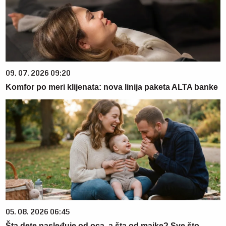
09. 07. 2026 09:20
Komfor po meri klijenata: nova linija paketa ALTA banke
05. 08. 2026 06:45
Šta dete nasleđuje od oca, a šta od majke? Sve što