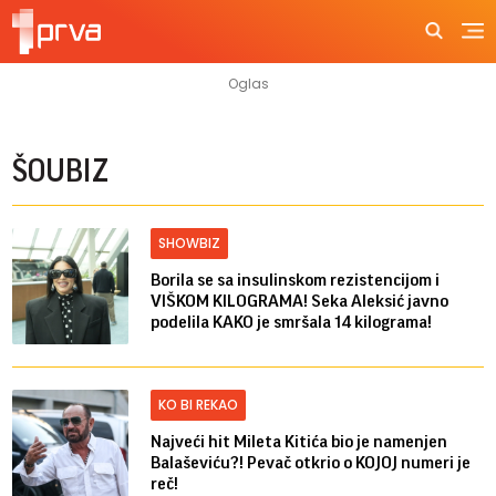
ŠOUBIZ
SHOWBIZ
Borila se sa insulinskom rezistencijom i
VIŠKOM KILOGRAMA! Seka Aleksić javno
podelila KAKO je smršala 14 kilograma!
KO BI REKAO
Najveći hit Mileta Kitića bio je namenjen
Balaševiću?! Pevač otkrio o KOJOJ numeri je
reč!