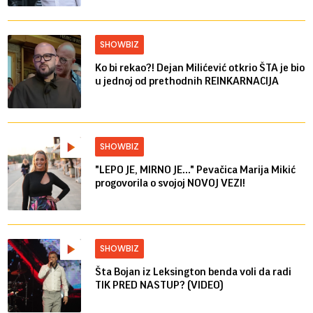
SHOWBIZ
Ko bi rekao?! Dejan Milićević otkrio ŠTA je bio
u jednoj od prethodnih REINKARNACIJA
SHOWBIZ
"LEPO JE, MIRNO JE..." Pevačica Marija Mikić
progovorila o svojoj NOVOJ VEZI!
SHOWBIZ
Šta Bojan iz Leksington benda voli da radi
TIK PRED NASTUP? (VIDEO)