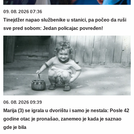
09. 08. 2026 07:36
Tinejdžer napao službenike u stanici, pa počeo da ruši
sve pred sobom: Jedan policajac povređen!
06. 08. 2026 09:39
Marija (3) se igrala u dvorištu i samo je nestala: Posle 42
godine otac je pronašao, zanemeo je kada je saznao
gde je bila