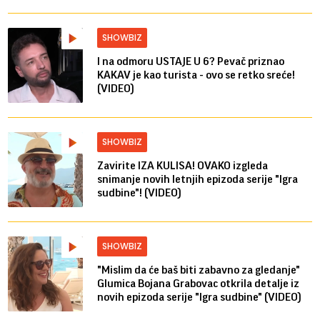
SHOWBIZ
I na odmoru USTAJE U 6? Pevač priznao
KAKAV je kao turista - ovo se retko sreće!
(VIDEO)
SHOWBIZ
Zavirite IZA KULISA! OVAKO izgleda
snimanje novih letnjih epizoda serije "Igra
sudbine"! (VIDEO)
SHOWBIZ
"Mislim da će baš biti zabavno za gledanje"
Glumica Bojana Grabovac otkrila detalje iz
novih epizoda serije "Igra sudbine" (VIDEO)