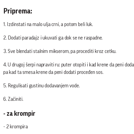
Priprema:
1. Izdinstati na malo ulja crni, a potom beli luk.
2. Dodati paradajz i ukuvati ga dok se ne raspadne.
3. Sve blendati stalnim mikserom, pa procediti kroz cetku.
4. U drugoj šerpi napraviti ru: puter otopiti i kad krene da peni dod
pa kad ta smesa krene da peni dodati proceđen sos.
5. Regulisati gustinu dodavanjem vode.
6. Začiniti.
- za krompir
- 2 krompira