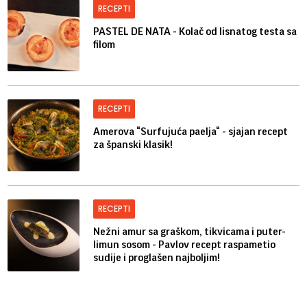
RECEPTI
PASTEL DE NATA - Kolač od lisnatog testa sa
filom
RECEPTI
Amerova “Surfujuća paelja“ - sjajan recept
za španski klasik!
RECEPTI
Nežni amur sa graškom, tikvicama i puter-
limun sosom - Pavlov recept raspametio
sudije i proglašen najboljim!