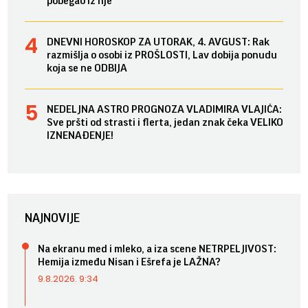
pobegao iz nje
DNEVNI HOROSKOP ZA UTORAK, 4. AVGUST: Rak
razmišlja o osobi iz PROŠLOSTI, Lav dobija ponudu
koja se ne ODBIJA
NEDELJNA ASTRO PROGNOZA VLADIMIRA VLAJIĆA:
Sve pršti od strasti i flerta, jedan znak čeka VELIKO
IZNENAĐENJE!
NAJNOVIJE
Na ekranu med i mleko, a iza scene NETRPELJIVOST:
Hemija između Nisan i Ešrefa je LAŽNA?
9.8.2026. 9:34