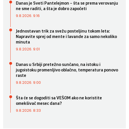
Danas je Sveti Pantelejmon – šta se prema verovanju
ne sme raditi, a šta je dobro započeti
9.8.2026. 9:16
Jednostavan trik za svežu posteljinu tokom leta:
Napravite sprej od mente i lavande za samo nekoliko
minuta
9.8.2026. 9:01
Danas u Srbiji pretežno sunčano, na istoku i
jugoistoku promenljivo oblačno, temperatura ponovo
raste
9.8.2026. 9:00
Šta će se dogoditi sa VEŠOM ako ne koristite
omekšivač mesec dana?
9.8.2026. 8:33