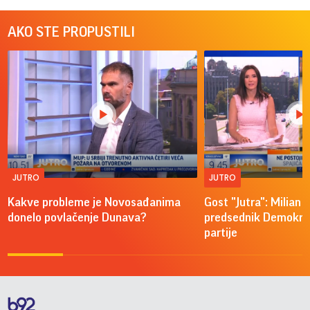
AKO STE PROPUSTILI
JUTRO
JUTRO
Kakve probleme je Novosađanima
Gost "Jutra": Milian 
donelo povlačenje Dunava?
predsednik Demokra
partije