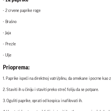
- 2 crvene paprike roge
- Brašno
- Jaja
- Prezle
- Ulje
Prioprema:
1. Paprike ispeći na direktnoj vatri/plinu, da omekane i pocrne kao z
2. Staviti ih u činiju i staviti preko streč foliju da se potpare.
3. Oguliti paprike, oprati od kospica i nafilovati ih.