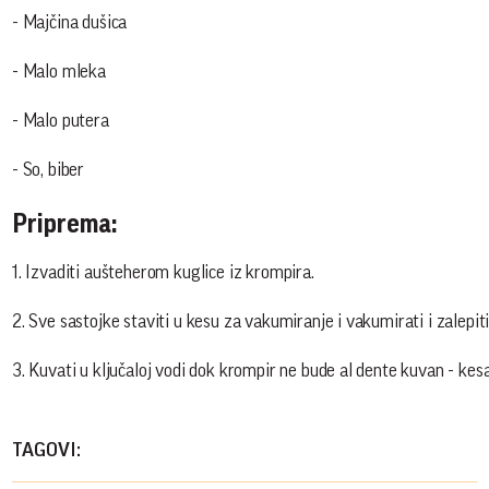
- Majčina dušica
- Malo mleka
- Malo putera
- So, biber
Priprema:
1. Izvaditi aušteherom kuglice iz krompira.
2. Sve sastojke staviti u kesu za vakumiranje i vakumirati i zalepiti
3. Kuvati u ključaloj vodi dok krompir ne bude al dente kuvan - kes
TAGOVI: