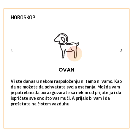
HOROSKOP
OVAN
Vi ste danas u nekom raspoloženju ni tamo ni vamo. Kao
Danas
da ne možete da pohvatate svoja osećanja. Možda vam
posve
je potrebno da porazgovarate sa nekim od prijatelja i da
susre
ispričate sve ono što vas muči. A prijalo bi vam i da
volel
prošetate na čistom vazduhu.
način