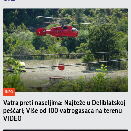
INFO
Vatra preti naseljima: Najteže u Deliblatskoj
peščari; Više od 100 vatrogasaca na terenu
VIDEO