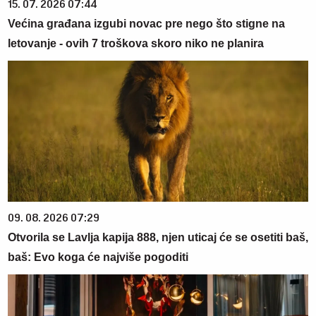
15. 07. 2026 07:44
Većina građana izgubi novac pre nego što stigne na
letovanje - ovih 7 troškova skoro niko ne planira
09. 08. 2026 07:29
Otvorila se Lavlja kapija 888, njen uticaj će se osetiti baš,
baš: Evo koga će najviše pogoditi