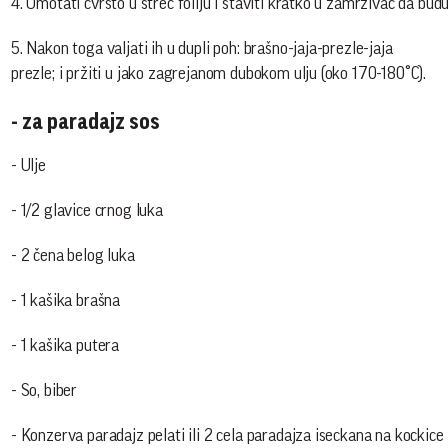
4. Umotati čvrsto u streč foliju i staviti kratko u zamrzivač da bud
5. Nakon toga valjati ih u dupli poh: brašno-jaja-prezle-jaja
prezle; i pržiti u jako zagrejanom dubokom ulju (oko 170-180°C).
- za paradajz sos
- Ulje
- 1/2 glavice crnog luka
- 2 čena belog luka
- 1 kašika brašna
- 1 kašika putera
- So, biber
- Konzerva paradajz pelati ili 2 cela paradajza iseckana na kockice