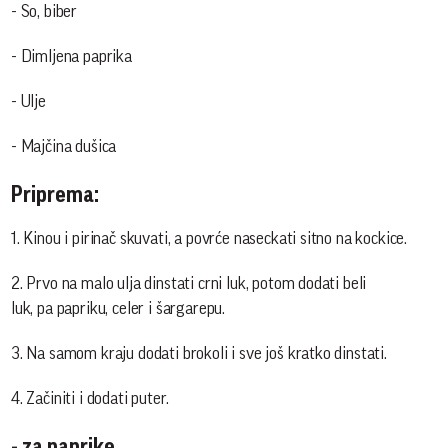
- So, biber
- Dimljena paprika
- Ulje
- Majčina dušica
Priprema:
1. Kinou i pirinač skuvati, a povrće naseckati sitno na kockice.
2. Prvo na malo ulja dinstati crni luk, potom dodati beli
luk, pa papriku, celer i šargarepu.
3. Na samom kraju dodati brokoli i sve još kratko dinstati.
4. Začiniti i dodati puter.
- za paprike