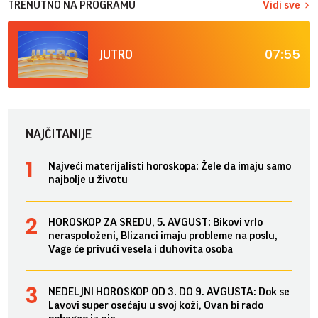
TRENUTNO NA PROGRAMU
Vidi sve
07:55
JUTRO
NAJČITANIJE
Najveći materijalisti horoskopa: Žele da imaju samo
najbolje u životu
HOROSKOP ZA SREDU, 5. AVGUST: Bikovi vrlo
neraspoloženi, Blizanci imaju probleme na poslu,
Vage će privući vesela i duhovita osoba
NEDELJNI HOROSKOP OD 3. DO 9. AVGUSTA: Dok se
Lavovi super osećaju u svoj koži, Ovan bi rado