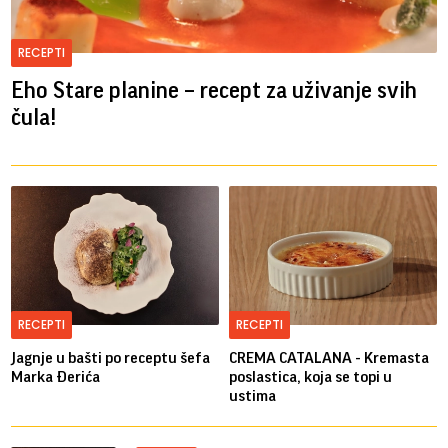
RECEPTI
Eho Stare planine – recept za uživanje svih
čula!
RECEPTI
RECEPTI
Jagnje u bašti po receptu šefa
CREMA CATALANA - Kremasta
Marka Đerića
poslastica, koja se topi u
ustima