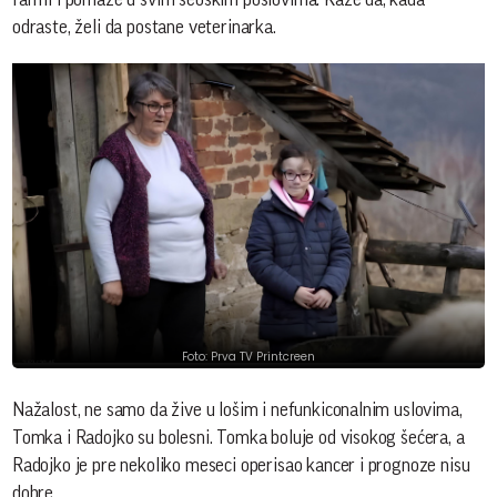
odraste, želi da postane veterinarka.
Foto: Prva TV Printcreen
Nažalost, ne samo da žive u lošim i nefunkiconalnim uslovima,
Tomka i Radojko su bolesni. Tomka boluje od visokog šećera, a
Radojko je pre nekoliko meseci operisao kancer i prognoze nisu
dobre.