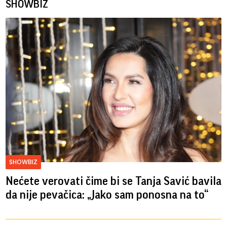
SHOWBIZ
SHOWBIZ
Nećete verovati čime bi se Tanja Savić bavila
da nije pevačica: „Jako sam ponosna na to“