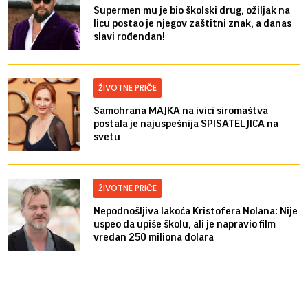
Supermen mu je bio školski drug, ožiljak na
licu postao je njegov zaštitni znak, a danas
slavi rođendan!
ŽIVOTNE PRIČE
Samohrana MAJKA na ivici siromaštva
postala je najuspešnija SPISATELJICA na
svetu
ŽIVOTNE PRIČE
Nepodnošljiva lakoća Kristofera Nolana: Nije
uspeo da upiše školu, ali je napravio film
vredan 250 miliona dolara