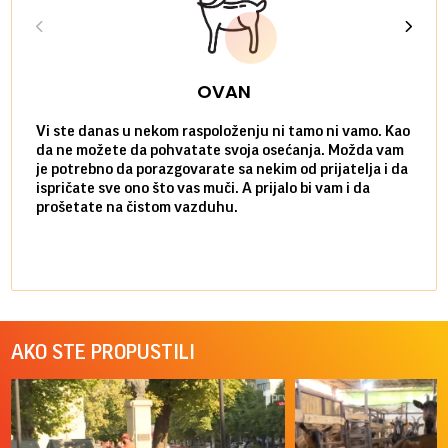
OVAN
Vi ste danas u nekom raspoloženju ni tamo ni vamo. Kao
Danas
da ne možete da pohvatate svoja osećanja. Možda vam
posve
je potrebno da porazgovarate sa nekim od prijatelja i da
susre
ispričate sve ono što vas muči. A prijalo bi vam i da
volel
prošetate na čistom vazduhu.
način
AKO STE PROPUSTILI