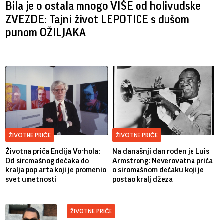
Bila je o ostala mnogo VIŠE od holivudske
ZVEZDE: Tajni život LEPOTICE s dušom
punom OŽILJAKA
ŽIVOTNE PRIČE
ŽIVOTNE PRIČE
Životna priča Endija Vorhola:
Na današnji dan rođen je Luis
Od siromašnog dečaka do
Armstrong: Neverovatna priča
kralja pop arta koji je promenio
o siromašnom dečaku koji je
svet umetnosti
postao kralj džeza
ŽIVOTNE PRIČE