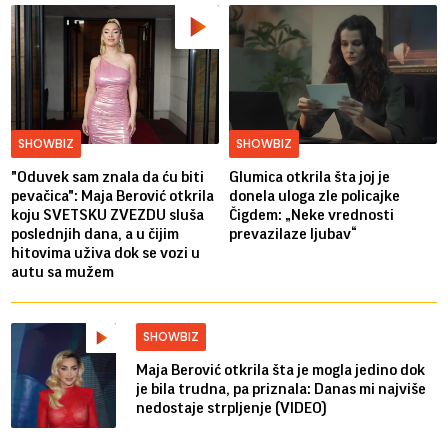
SHOWBIZ
SHOWBIZ
"Oduvek sam znala da ću biti
Glumica otkrila šta joj je
pevačica": Maja Berović otkrila
donela uloga zle policajke
koju SVETSKU ZVEZDU sluša
Čigdem: „Neke vrednosti
poslednjih dana, a u čijim
prevazilaze ljubav“
hitovima uživa dok se vozi u
autu sa mužem
SHOWBIZ
Maja Berović otkrila šta je mogla jedino dok
je bila trudna, pa priznala: Danas mi najviše
nedostaje strpljenje (VIDEO)