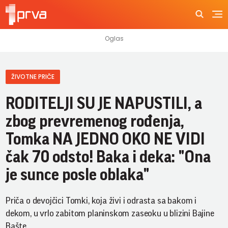
ŽIVOTNE PRIČE
RODITELJI SU JE NAPUSTILI, a
zbog prevremenog rođenja,
Tomka NA JEDNO OKO NE VIDI
čak 70 odsto! Baka i deka: "Ona
je sunce posle oblaka"
Priča o devojčici Tomki, koja živi i odrasta sa bakom i
dekom, u vrlo zabitom planinskom zaseoku u blizini Bajine
Bašte.