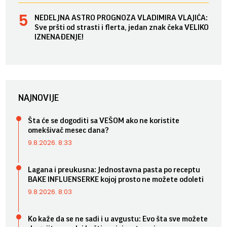
NEDELJNA ASTRO PROGNOZA VLADIMIRA VLAJIĆA:
Sve pršti od strasti i flerta, jedan znak čeka VELIKO
IZNENAĐENJE!
NAJNOVIJE
Šta će se dogoditi sa VEŠOM ako ne koristite
omekšivač mesec dana?
9.8.2026. 8:33
Lagana i preukusna: Jednostavna pasta po receptu
BAKE INFLUENSERKE kojoj prosto ne možete odoleti
9.8.2026. 8:03
Ko kaže da se ne sadi i u avgustu: Evo šta sve možete