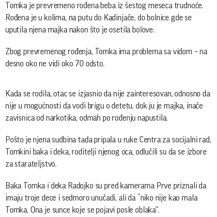
Tomka je prevremeno rođena beba iz šestog meseca trudnoće.
Rođena je u kolima, na putu do Kadinjače, do bolnice gde se
uputila njena majka nakon što je osetila bolove.
Zbog prevremenog rođenja, Tomka ima problema sa vidom – na
desno oko ne vidi oko 70 odsto.
Kada se rodila, otac se izjasnio da nije zainteresovan, odnosno da
nije u mogućnosti da vodi brigu o detetu, dok ju je majka, inače
zavisnica od narkotika, odmah po rođenju napustila.
Pošto je njena sudbina tada pripala u ruke Centra za socijalni rad,
Tomkini baka i deka, roditelji njenog oca, odlučili su da se izbore
za starateljstvo.
Baka Tomka i deka Radojko su pred kamerama Prve priznali da
imaju troje dece i sedmoro unučadi, ali da “niko nije kao mala
Tomka. Ona je sunce koje se pojavi posle oblaka”.