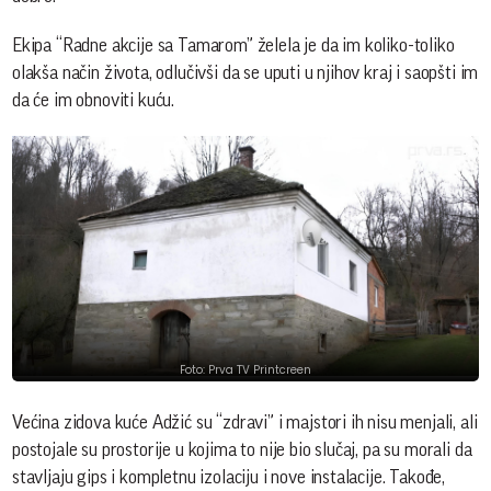
Ekipa “Radne akcije sa Tamarom” želela je da im koliko-toliko
olakša način života, odlučivši da se uputi u njihov kraj i saopšti im
da će im obnoviti kuću.
Foto: Prva TV Printcreen
Većina zidova kuće Adžić su “zdravi” i majstori ih nisu menjali, ali
postojale su prostorije u kojima to nije bio slučaj, pa su morali da
stavljaju gips i kompletnu izolaciju i nove instalacije. Takođe,