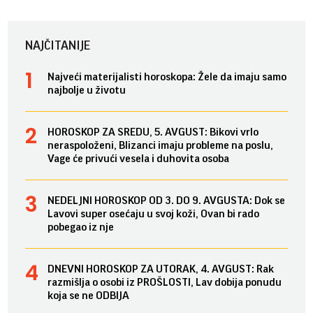
NAJČITANIJE
Najveći materijalisti horoskopa: Žele da imaju samo
najbolje u životu
HOROSKOP ZA SREDU, 5. AVGUST: Bikovi vrlo
neraspoloženi, Blizanci imaju probleme na poslu,
Vage će privući vesela i duhovita osoba
NEDELJNI HOROSKOP OD 3. DO 9. AVGUSTA: Dok se
Lavovi super osećaju u svoj koži, Ovan bi rado
pobegao iz nje
DNEVNI HOROSKOP ZA UTORAK, 4. AVGUST: Rak
razmišlja o osobi iz PROŠLOSTI, Lav dobija ponudu
koja se ne ODBIJA