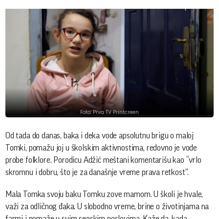
Foto: Prva TV Printcreen
Od tada do danas, baka i deka vode apsolutnu brigu o maloj
Tomki, pomažu joj u školskim aktivnostima, redovno je vode
probe folklore. Porodicu Adžić meštani komentarišu kao “vrlo
skromnu i dobru, što je za današnje vreme prava retkost”.
Mala Tomka svoju baku Tomku zove mamom. U školi je hvale,
važi za odličnog đaka. U slobodno vreme, brine o životinjama na
farmi i pomaže u svim seoskim poslovima. Kaže da, kada