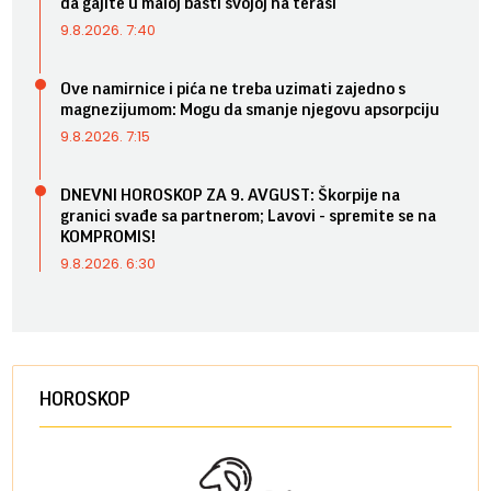
da gajite u maloj bašti svojoj na terasi
9.8.2026. 7:40
Ove namirnice i pića ne treba uzimati zajedno s
magnezijumom: Mogu da smanje njegovu apsorpciju
9.8.2026. 7:15
DNEVNI HOROSKOP ZA 9. AVGUST: Škorpije na
granici svađe sa partnerom; Lavovi - spremite se na
KOMPROMIS!
9.8.2026. 6:30
HOROSKOP