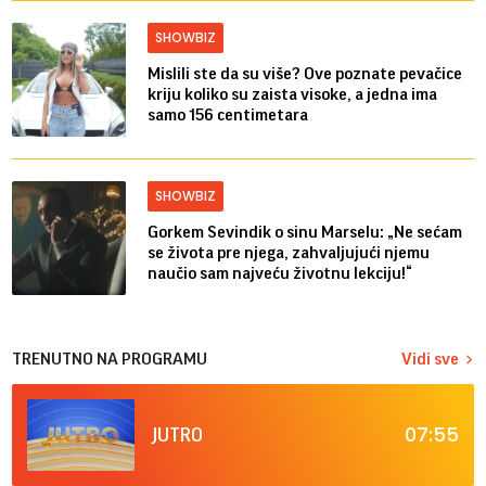
SHOWBIZ
Mislili ste da su više? Ove poznate pevačice
kriju koliko su zaista visoke, a jedna ima
samo 156 centimetara
SHOWBIZ
Gorkem Sevindik o sinu Marselu: „Ne sećam
se života pre njega, zahvaljujući njemu
naučio sam najveću životnu lekciju!“
TRENUTNO NA PROGRAMU
Vidi sve
07:55
JUTRO