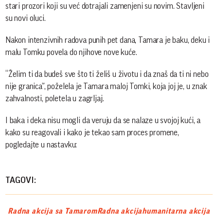
stari prozori koji su već dotrajali zamenjeni su novim. Stavljeni
su novi oluci.
Nakon intenzivnih radova punih pet dana, Tamara je baku, deku i
malu Tomku povela do njihove nove kuće.
“Želim ti da budeš sve što ti želiš u životu i da znaš da ti ni nebo
nije granica”, poželela je Tamara maloj Tomki, koja joj je, u znak
zahvalnosti, poletela u zagrljaj.
I baka i deka nisu mogli da veruju da se nalaze u svojoj kući, a
kako su reagovali i kako je tekao sam proces promene,
pogledajte u nastavku:
TAGOVI:
Radna akcija sa Tamarom
Radna akcija
humanitarna akcija