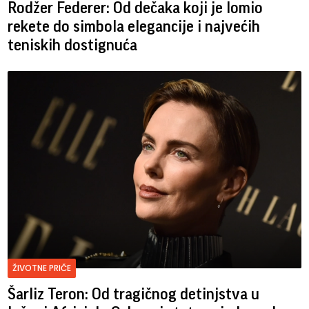
Rodžer Federer: Od dečaka koji je lomio
rekete do simbola elegancije i najvećih
teniskih dostignuća
ŽIVOTNE PRIČE
Šarliz Teron: Od tragičnog detinjstva u