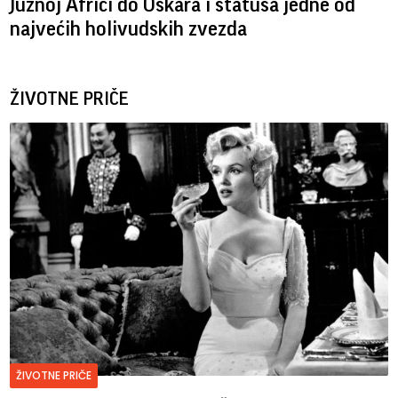
Južnoj Africi do Oskara i statusa jedne od
najvećih holivudskih zvezda
ŽIVOTNE PRIČE
ŽIVOTNE PRIČE