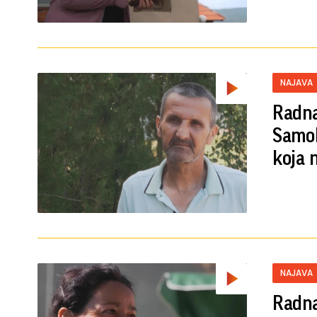
NAJAVA
Radna
Samoh
koja 
NAJAVA
Radna