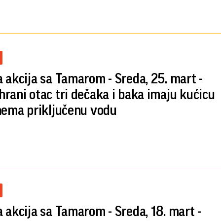
 akcija sa Tamarom - Sreda, 25. mart -
rani otac tri dečaka i baka imaju kućicu
nema priključenu vodu
 akcija sa Tamarom - Sreda, 18. mart -