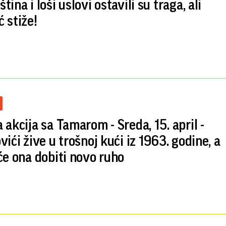
ina i loši uslovi ostavili su traga, ali
 stiže!
 akcija sa Tamarom - Sreda, 15. april -
ići žive u trošnoj kući iz 1963. godine, a
će ona dobiti novo ruho