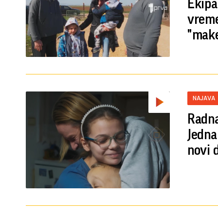
Ekipa
vreme
"mak
NAJAVA
Radna
Jedna
novi 