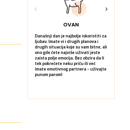
OVAN
Današnji dan je najbolje iskoristiti za
Ako već hoć
ljubav. Imate vi i drugih planova i
da u tome 
drugih situacija koje su vam bitne, ali
onda je za 
ono gde ćete najviše uživati jeste
pobegnete 
zaista polje emocija. Bez obzira da li
dan. I to p
tek pokrećete neku priču ili već
prijatelja i
imate emotivnog partnera – uživajte
sami koliko 
punom parom!
pozitivnom