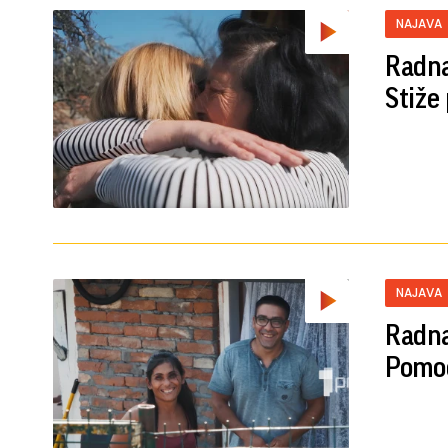
NAJAVA
Radna
Stiže
NAJAVA
Radna
Pomoć