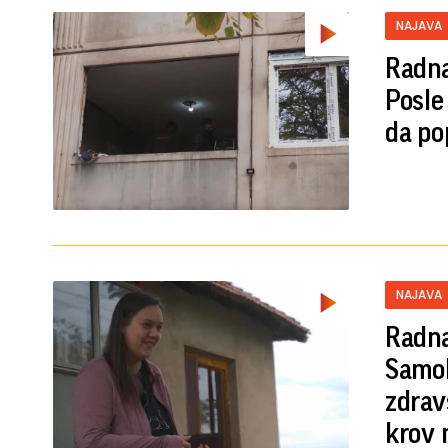
NAJAVA
Radna
Posle
da po
NAJAVA
Radna
Samoh
zdrav
krov 