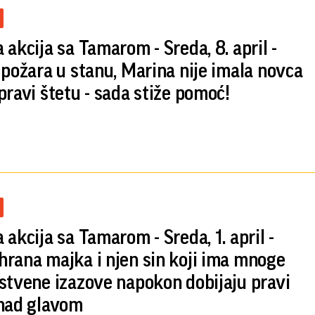
 akcija sa Tamarom - Sreda, 8. april -
 požara u stanu, Marina nije imala novca
pravi štetu - sada stiže pomoć!
 akcija sa Tamarom - Sreda, 1. april -
rana majka i njen sin koji ima mnoge
stvene izazove napokon dobijaju pravi
nad glavom