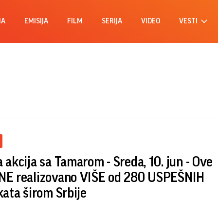
MA
EMISIJA
FILM
SERIJA
VIDEO
VESTI
 akcija sa Tamarom - Sreda, 10. jun - Ove
E realizovano VIŠE od 280 USPEŠNIH
kata širom Srbije