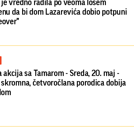
 je vredno radila po veoma lošem
nu da bi dom Lazarevića dobio potpuni
eover"
 akcija sa Tamarom - Sreda, 20. maj -
 skromna, četvoročlana porodica dobija
dom