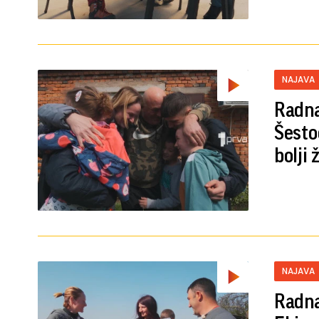
NAJAVA
Radna
Šesto
bolji 
NAJAVA
Radna