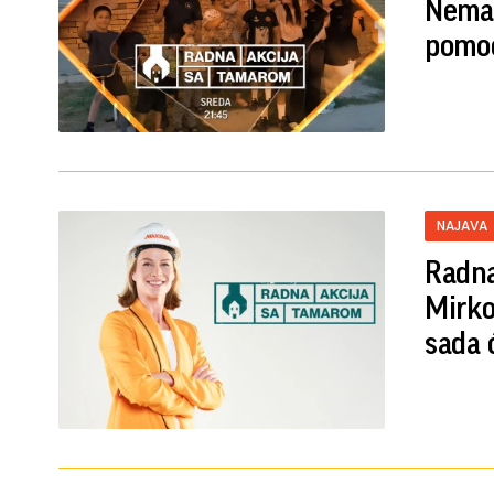
Nemašt
pomoć
NAJAVA
Radna
Mirkov
sada 