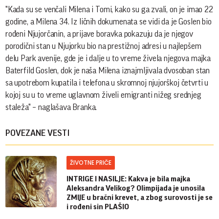
"Kada su se venčali Milena i Tomi, kako su ga zvali, on je imao 22
godine, a Milena 34. Iz ličnih dokumenata se vidi da je Goslen bio
rođeni Njujorčanin, a prijave boravka pokazuju da je njegov
porodični stan u Njujorku bio na prestižnoj adresi u najlepšem
delu Park avenije, gde je i dalje u to vreme živela njegova majka
Baterfild Goslen, dok je naša Milena iznajmljivala dvosoban stan
sa upotrebom kupatila i telefona u skromnoj njujorškoj četvrti u
kojoj su u to vreme uglavnom živeli emigranti nižeg srednjeg
staleža" – naglašava Branka.
POVEZANE VESTI
ŽIVOTNE PRIČE
INTRIGE I NASILJE: Kakva je bila majka
Aleksandra Velikog? Olimpijada je unosila
ZMIJE u bračni krevet, a zbog surovosti je se
i rođeni sin PLAŠIO