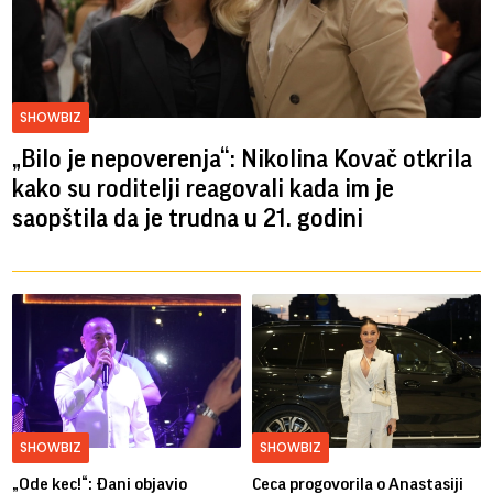
SHOWBIZ
„Bilo je nepoverenja“: Nikolina Kovač otkrila
kako su roditelji reagovali kada im je
saopštila da je trudna u 21. godini
SHOWBIZ
SHOWBIZ
„Ode kec!“: Đani objavio
Ceca progovorila o Anastasiji