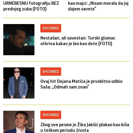
URNEBESNU fotografiju BEZ
kao majci: „Nisam morala da joj
prednjeg zuba (FOTO)
dajem savete“
SHOWBIZ
Nestašan, ali savestan: Turski glumac
otkriva kakav je bio kao dete (FOTO)
SHOWBIZ
Ovaj hit Dejana Matića je prvobitno odbio
Saša: „Odmah sam znao“
SHOWBIZ
Zbog ove pesme je Žika Jakšić plakao kao kiša
u teškom periodu života