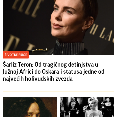
ŽIVOTNE PRIČE
Šarliz Teron: Od tragičnog detinjstva u
Južnoj Africi do Oskara i statusa jedne od
najvećih holivudskih zvezda