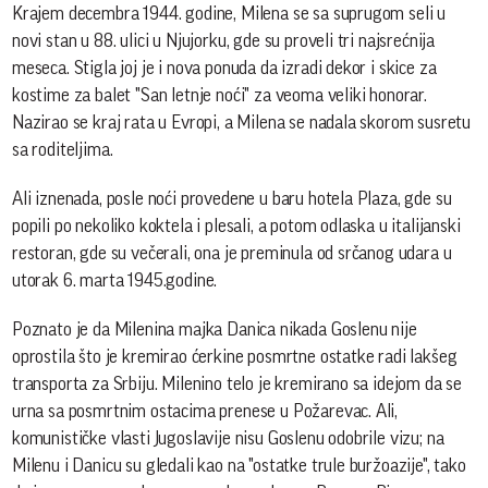
Krajem decembra 1944. godine, Milena se sa suprugom seli u
novi stan u 88. ulici u Njujorku, gde su proveli tri najsrećnija
meseca. Stigla joj je i nova ponuda da izradi dekor i skice za
kostime za balet "San letnje noći" za veoma veliki honorar.
Nazirao se kraj rata u Evropi, a Milena se nadala skorom susretu
sa roditeljima.
Ali iznenada, posle noći provedene u baru hotela Plaza, gde su
popili po nekoliko koktela i plesali, a potom odlaska u italijanski
restoran, gde su večerali, ona je preminula od srčanog udara u
utorak 6. marta 1945.godine.
Poznato je da Milenina majka Danica nikada Goslenu nije
oprostila što je kremirao ćerkine posmrtne ostatke radi lakšeg
transporta za Srbiju. Milenino telo je kremirano sa idejom da se
urna sa posmrtnim ostacima prenese u Požarevac. Ali,
komunističke vlasti Jugoslavije nisu Goslenu odobrile vizu; na
Milenu i Danicu su gledali kao na "ostatke trule buržoazije", tako