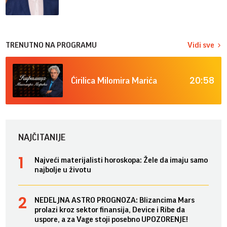
TRENUTNO NA PROGRAMU
Vidi sve
20:58
Ćirilica Milomira Marića
NAJČITANIJE
Najveći materijalisti horoskopa: Žele da imaju samo
najbolje u životu
NEDELJNA ASTRO PROGNOZA: Blizancima Mars
prolazi kroz sektor finansija, Device i Ribe da
uspore, a za Vage stoji posebno UPOZORENJE!