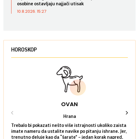
osobine ostavljaju najjači utisak
10.8.2026. 15:27
HOROSKOP
OVAN
Hrana
Trebalo bi pokazati nešto više istrajnosti ukoliko zaista
Sedmi
imate nameru da ustalite navike po pitanju ishrane. Jer,
čak p
trenutno deluje kao da “šarate” – jedan korak napred,
pokuš