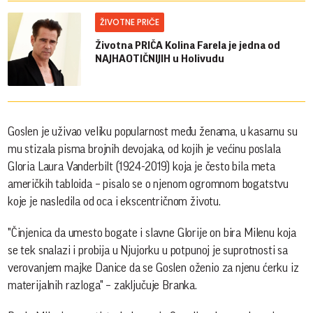
ŽIVOTNE PRIČE
Životna PRIČA Kolina Farela je jedna od
NAJHAOTIČNIJIH u Holivudu
Goslen je uživao veliku popularnost među ženama, u kasarnu su
mu stizala pisma brojnih devojaka, od kojih je većinu poslala
Gloria Laura Vanderbilt (1924-2019) koja je često bila meta
američkih tabloida – pisalo se o njenom ogromnom bogatstvu
koje je nasledila od oca i ekscentričnom životu.
"Činjenica da umesto bogate i slavne Glorije on bira Milenu koja
se tek snalazi i probija u Njujorku u potpunoj je suprotnosti sa
verovanjem majke Danice da se Goslen oženio za njenu ćerku iz
materijalnih razloga" – zaključuje Branka.