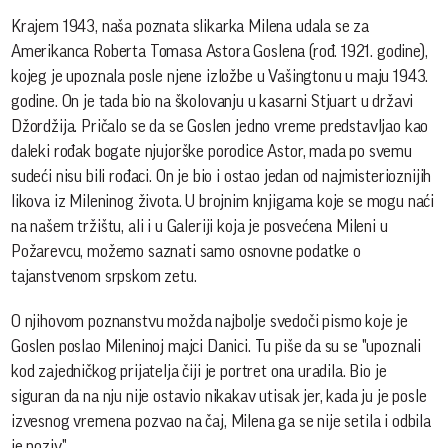
Krajem 1943, naša poznata slikarka Milena udala se za
Amerikanca Roberta Tomasa Astora Goslena (rođ. 1921. godine),
kojeg je upoznala posle njene izložbe u Vašingtonu u maju 1943.
godine. On je tada bio na školovanju u kasarni Stjuart u državi
Džordžija. Pričalo se da se Goslen jedno vreme predstavljao kao
daleki rođak bogate njujorške porodice Astor, mada po svemu
sudeći nisu bili rođaci. On je bio i ostao jedan od najmisterioznijih
likova iz Mileninog života. U brojnim knjigama koje se mogu naći
na našem tržištu, ali i u Galeriji koja je posvećena Mileni u
Požarevcu, možemo saznati samo osnovne podatke o
tajanstvenom srpskom zetu.
O njihovom poznanstvu možda najbolje svedoči pismo koje je
Goslen poslao Mileninoj majci Danici. Tu piše da su se "upoznali
kod zajedničkog prijatelja čiji je portret ona uradila. Bio je
siguran da na nju nije ostavio nikakav utisak jer, kada ju je posle
izvesnog vremena pozvao na čaj, Milena ga se nije setila i odbila
je poziv."