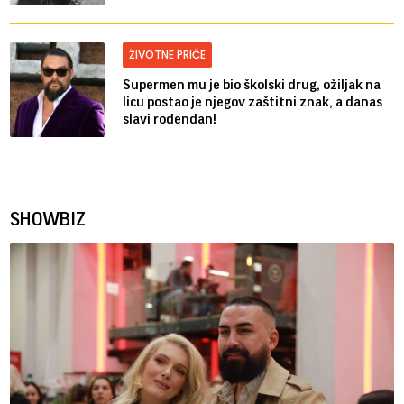
ŽIVOTNE PRIČE
Supermen mu je bio školski drug, ožiljak na
licu postao je njegov zaštitni znak, a danas
slavi rođendan!
SHOWBIZ