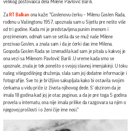
velikog poštovaoca dela Milene Pavlović Barili.
Za
RT Balkan
ona kaže: "Goslenovu ćerku – Milenu Goslen Rada,
rođenu u Vašingtonu 1957, upoznala sam u Sijetlu pre nešto više
od tri godine. Kada mi je predstavljena punim imenom i
prezimenom, odmah sam se setila da se muž naše Milene
prezivao Goslen, a znala sam i da je ćerki dao ime Milena.
Gospođa Goslen Rada se iznenadila kad sam je pitala u kakvoj je
ona vezi sa Milenom Pavlović Barili .U vreme kada smo se
upoznale, znala je tek ponešto o svojoj slavnoj imenjakinji. U toku
našeg višegodišnjeg druženja, slala sam joj dodatne informacije i
fotografije. Sve to je brižljivo sakupljala kako bi ostavila svojim
ćerkama u vidu priče iz života njihovog dede. S' obzirom da je
imala 18 godina kad joj je otac poginuo, a da je pre toga 5 godina
provela u internatu, ona nije imala prilike da razgovara sa njim o
njegovoj prošlosti i o ženi čije ime nosi."