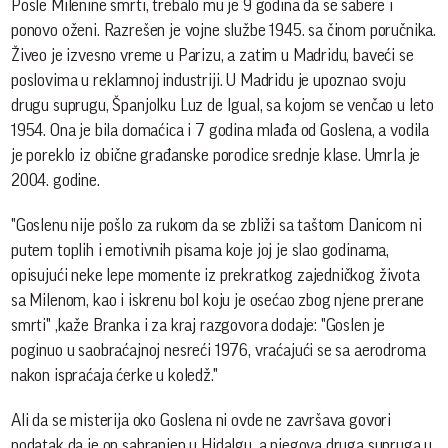
Posle Milenine smrti, trebalo mu je 9 godina da se sabere i
ponovo oženi. Razrešen je vojne službe 1945. sa činom poručnika.
Živeo je izvesno vreme u Parizu, a zatim u Madridu, baveći se
poslovima u reklamnoj industriji. U Madridu je upoznao svoju
drugu suprugu, Španjolku Luz de Igual, sa kojom se venčao u leto
1954. Ona je bila domaćica i 7 godina mlađa od Goslena, a vodila
je poreklo iz obične građanske porodice srednje klase. Umrla je
2004. godine.
"Goslenu nije pošlo za rukom da se zbliži sa taštom Danicom ni
putem toplih i emotivnih pisama koje joj je slao godinama,
opisujući neke lepe momente iz prekratkog zajedničkog života
sa Milenom, kao i iskrenu bol koju je osećao zbog njene prerane
smrti" ,kaže Branka i za kraj razgovora dodaje: "Goslen je
poginuo u saobraćajnoj nesreći 1976, vraćajući se sa aerodroma
nakon ispraćaja ćerke u koledž."
Ali da se misterija oko Goslena ni ovde ne završava govori
podatak da je on sahranjen u Hidalgu, a njegova druga supruga u