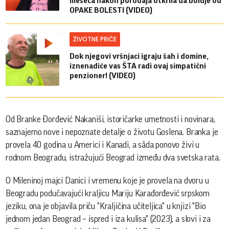
meseca nakon porođaja otkrila da boluje od
OPAKE BOLESTI (VIDEO)
ŽIVOTNE PRIČE
Dok njegovi vršnjaci igraju šah i domine,
iznenadiće vas ŠTA radi ovaj simpatični
penzioner! (VIDEO)
Od Branke Đorđević Nakaniši, istoričarke umetnosti i novinara,
saznajemo nove i nepoznate detalje o životu Goslena. Branka je
provela 40 godina u Americi i Kanadi, a sâda ponovo živi u
rodnom Beogradu, istražujući Beograd između dva svetska rata.
O Mileninoj majci Danici i vremenu koje je provela na dvoru u
Beogradu podučavajući kraljicu Mariju Karađorđević srpskom
jeziku, ona je objavila priču "Kraljičina učiteljica" u knjizi "Bio
jednom jedan Beograd – ispred i iza kulisa" (2023), a slovi i za