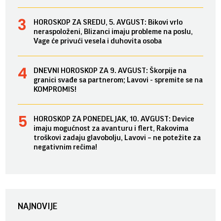
HOROSKOP ZA SREDU, 5. AVGUST: Bikovi vrlo
neraspoloženi, Blizanci imaju probleme na poslu,
Vage će privući vesela i duhovita osoba
DNEVNI HOROSKOP ZA 9. AVGUST: Škorpije na
granici svađe sa partnerom; Lavovi - spremite se na
KOMPROMIS!
HOROSKOP ZA PONEDELJAK, 10. AVGUST: Device
imaju mogućnost za avanturu i flert, Rakovima
troškovi zadaju glavobolju, Lavovi – ne potežite za
negativnim rečima!
NAJNOVIJE