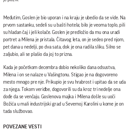
Međutim, Goslen je bio uporan i na kraju je ubedio da se vide. Na
prvom sastanku, sedeli su u bašti hotela; bilo je veoma toplo, pili
su hladan čaj i jeli kolače. Goslen je predložio da mu ona uradi
portret a Milena je pristala. Čitavog leta, on je sedeo pred njom,
pet dana u nedelji, po dva sata, dok je ona radila sliku. Silno se
zaljubio, ali se plašio da joj to prizna.
Kada je početkom decembra dobio nekoliko dana odsustva,
Milena i on se nalaze u Vašingtonu. Stigao je na dogovoreno
mesto mnogo pre nje. Prikupio je svu hrabrost i upitao da se uda
za njega. Tokom veridbe, dogovorili su da kroz tri nedelje ona
dođe da se venčaju. Goslenova majka i Milena došle su uoči
Božića u mali industrijski grad u Severnoj Karolini u kome je on
tada službovao.
POVEZANE VESTI