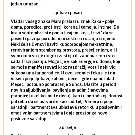
jedan unazad….
unes
Ljubav i posao
Vladar vašeg znaka Mars prelazi u znak Raka - polje
Mars 
doma, porodice, prošlosti, korena i temelja, intime. Do
rodbi
kraja septembra ste pod uticajem, koji „traži“ da se
kraja
posveti pažnja porodičnom sektoru i stanju u njemu.
dinam
Neki će se Ovnovi baviti kupoprodajom nekretnine,
istov
renoviranjem stambenog prostora, preseljenjem, ali i
brze 
svim onim što je dugo u zastoju ili zanemareno i što
za sa
sada traži pažnju. Moguć je višak energije u domu, koji
treba
se može manifestovati kroz razdražljivost i neki vid
poslu
sukoba unutar porodice. U ovoj sedmici fokus je i na
defin
vašem polju ljubavi, zabave, dece – gde imamo mlad
partn
Mesec i potpuno pomračenje Sunca. Ulazite u period
reago
novih zaljubljivanja, bavljenja mlađim članovima
mlad 
porodice (ukoliko imate decu), kao i u period koji donosi
uvode
potrebu da se ostvarite kao roditelj. Venera u polju
stamb
saradnji i partnerstava ublažava retoriku u poslovnim i
porod
emotivnim partnerstvima i daje prostor za nove
situa
poslovne saradnje.
stabi
Zdravlje