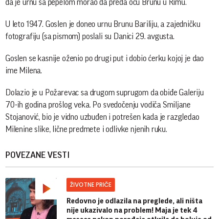
da je urnu sa pepelom morao da preda ocu Brunu u Rimu.
U leto 1947. Goslen je doneo urnu Brunu Bariliju, a zajedničku
fotografiju (sa pismom) poslali su Danici 29. avgusta.
Goslen se kasnije oženio po drugi put i dobio ćerku kojoj je dao
ime Milena.
Dolazio je u Požarevac sa drugom suprugom da obiđe Galeriju
70-ih godina prošlog veka. Po svedočenju vodiča Smiljane
Stojanović, bio je vidno uzbuđen i potrešen kada je razgledao
Milenine slike, lične predmete i odlivke njenih ruku.
POVEZANE VESTI
ŽIVOTNE PRIČE
Redovno je odlazila na preglede, ali ništa
nije ukazivalo na problem! Maja je tek 4