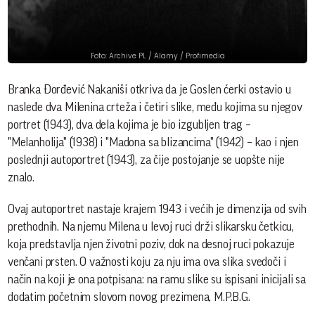
Foto: Archive PL / Alamy / Profimedia
Branka Đorđević Nakaniši otkriva da je Goslen ćerki ostavio u
nasleđe dva Milenina crteža i četiri slike, među kojima su njegov
portret (1943), dva dela kojima je bio izgubljen trag –
"Melanholija" (1938) i "Madona sa blizancima" (1942) – kao i njen
poslednji autoportret (1943), za čije postojanje se uopšte nije
znalo.
Ovaj autoportret nastaje krajem 1943 i većih je dimenzija od svih
prethodnih. Na njemu Milena u levoj ruci drži slikarsku četkicu,
koja predstavlja njen životni poziv, dok na desnoj ruci pokazuje
venčani prsten. O važnosti koju za nju ima ova slika svedoči i
način na koji je ona potpisana: na ramu slike su ispisani inicijali sa
dodatim početnim slovom novog prezimena, M.P.B.G.