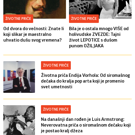
ŽIVOTNE PRIČE
ŽIVOTNE PRIČE
Od dvora do večnosti: Znate li
Bila je o ostala mnogo VIŠE od
koji slikar je maestralno
holivudske ZVEZDE: Tajni
uhvatio dušu svog vremena?
život LEPOTICE s dušom
punom OŽILJAKA
ŽIVOTNE PRIČE
Životna priča Endija Vorhola: Od siromašnog
dečaka do kralja pop arta koji je promenio
svet umetnosti
ŽIVOTNE PRIČE
Na današnji dan rođen je Luis Armstrong:
Neverovatna priča o siromašnom dečaku koji
je postao kralj džeza