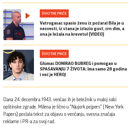
ŽIVOTNE PRIČE
Vatrogasac spasio ženu iz požara! Bila je u
nesvesti, iz stana je izlazio gust, crn dim, a
ona je ležala na krevetu! (VIDEO)
ŽIVOTNE PRIČE
Glumac DONIRAO BUBREG i pomogao u
SPASAVANJU 7 ŽIVOTA: Ima samo 28 godina
i već je HEROJ
Dana 24. decembra 1943. venčao ih je beležnik u maloj sobi
opštinske zgrade. Milena je lično u "Njujork pejpers" ( New York
Papers) poslala tekst za objavu o venčanju, svesna značaja
reklame i PR-a za svoj rad.