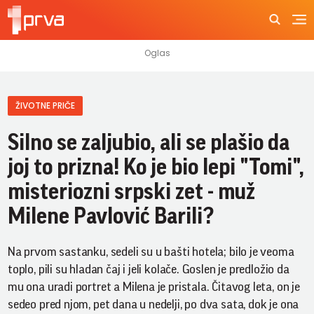
ŽIVOTNE PRIČE
Silno se zaljubio, ali se plašio da
joj to prizna! Ko je bio lepi "Tomi",
misteriozni srpski zet - muž
Milene Pavlović Barili?
Na prvom sastanku, sedeli su u bašti hotela; bilo je veoma
toplo, pili su hladan čaj i jeli kolače. Goslen je predložio da
mu ona uradi portret a Milena je pristala. Čitavog leta, on je
sedeo pred njom, pet dana u nedelji, po dva sata, dok je ona