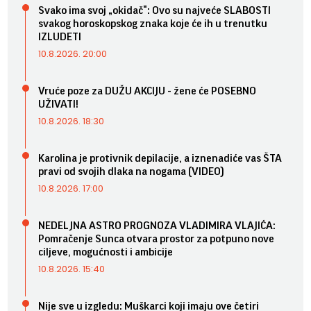
Svako ima svoj „okidač“: Ovo su najveće SLABOSTI
svakog horoskopskog znaka koje će ih u trenutku
IZLUDETI
10.8.2026. 20:00
Vruće poze za DUŽU AKCIJU - žene će POSEBNO
UŽIVATI!
10.8.2026. 18:30
Karolina je protivnik depilacije, a iznenadiće vas ŠTA
pravi od svojih dlaka na nogama (VIDEO)
10.8.2026. 17:00
NEDELJNA ASTRO PROGNOZA VLADIMIRA VLAJIĆA:
Pomračenje Sunca otvara prostor za potpuno nove
ciljeve, mogućnosti i ambicije
10.8.2026. 15:40
Nije sve u izgledu: Muškarci koji imaju ove četiri