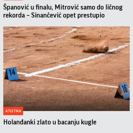
Španović u finalu, Mitrović samo do ličnog
rekorda – Sinančević opet prestupio
ATLETIKA
Holanđanki zlato u bacanju kugle